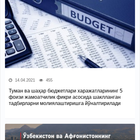
14.04.2021
455
Туман ва шаҳар бюджетлари харажатларининг 5
фоизи жамоатчилик фикри асосида шаклланган
тадбирларни молиялаштиришга йўналтирилади