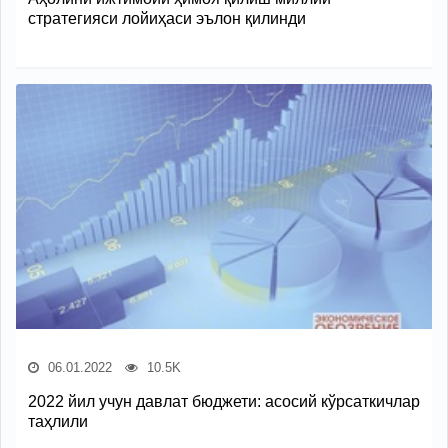
стратегияси лойиҳаси эълон қилинди
06.01.2022
10.5K
2022 йил учун давлат бюджети: асосий кўрсаткичлар
таҳлили