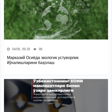
04/08, 09:29
98
Марказий Осиёда экологик устуворлик
йўналишларини баҳолаш