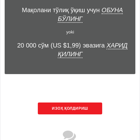
Мақолани тўлиқ ўқиш учун
ОБУНА
БЎЛИНГ
yoki
20 000 сўм (US $1,99) эвазига
ХАРИД
ҚИЛИНГ
ИЗОҲ ҚОЛДИРИШ