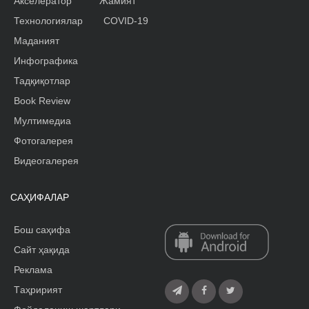
Акселератор
Жамият
Технологиялар
COVID-19
Маданият
Инфографика
Тадқиқотлар
Book Review
Мултимедиа
Фотогалерея
Видеогалерея
САҲИФАЛАР
Бош саҳифа
Сайт ҳақида
Реклама
Tаҳририят