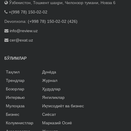
Ўзбекистон, Тошкент шаҳри, Чилонзор тумани, Новза 6
+(998 78) 150-02-02
Devonxona:
(+998 78) 150-02-02 (426)
info@review.uz
cer@exat.uz
БЎЛИМЛАР
Таҳлил
Дунёда
Трендлар
Журнал
Бозорлар
Ҳудудлар
Интервью
Янгиликлар
Мулоҳаза
Иқтисодиёт ва бизнес
Бизнес
Сиёсат
Колумнистлар
Марказий Осиё