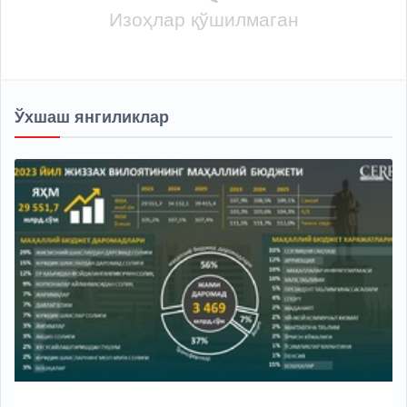
Изоҳлар қўшилмаган
Ўхшаш янгиликлар