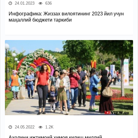
24.01.2023
636
Инфографика: Жиззах вилоятининг 2023 йил учун
маҳаллий бюджети таркиби
24.05.2022
1.2K
Аҳолини ижтимоий ҳимоя қилиш миллий