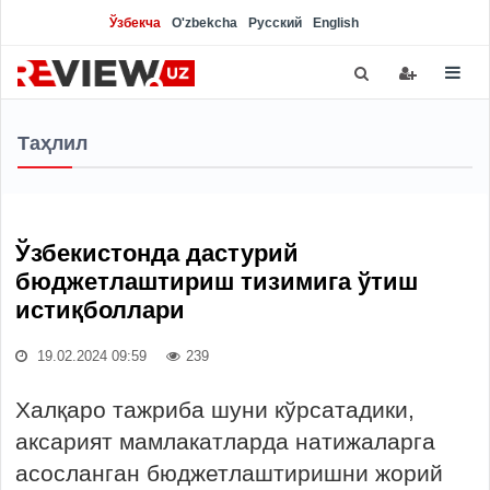
Ўзбекча
O'zbekcha
Русский
English
Таҳлил
Ўзбекистонда дастурий
бюджетлаштириш тизимига ўтиш
истиқболлари
19.02.2024 09:59
239
Халқаро тажриба шуни кўрсатадики,
аксарият мамлакатларда натижаларга
асосланган бюджетлаштиришни жорий