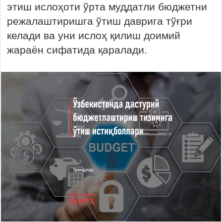
этиш ислоҳоти ўрта муддатли бюджетни
режалаштиришга ўтиш даврига тўғри
келади ва уни ислоҳ қилиш доимий
жараён сифатида қаралади.