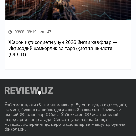
03/08, 08:19
47
Жаҳон иқтисодиёти учун 2026 йилги хавфлар —
Иқтисодий ҳамкорлик ва тараққиёт ташкилоти
(OECD)
Ўзбекистондаги сўнгги янгиликлар. Бугунги кунда иқтисодиёт,
жамият, бизнес ва сиёсатдаги асосий воқеалар. Review.uz
асосий йўналишлар бўйича Ўзбекистон бўйича таҳлилий
шарҳларни нашр этади. Сиёсатшунослар ва бошқа
мутахассисларнинг долзарб масалалар ва мавзулар бўйича
фикрлари.