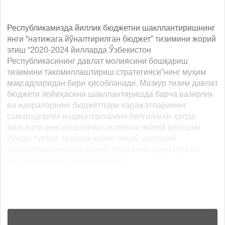
Республикамизда йиллик бюджетни шакллантиришнинг
янги “натижага йўналтирилган бюджет” тизимини жорий
этиш “2020-2024 йилларда Ўзбекистон
Республикасининг давлат молиясини бошқариш
тизимини такомиллаштириш стратегияси”нинг муҳим
мақсадларидан бири ҳисобланади. Мазкур тизим давлат
бюджети лойиҳасини шакллантиришда барча вазирлик
ва идораларнинг бюджетлари харажатларининг
самарадорлик индикаторларини белгилаган ҳолда
мақсадли режалаштириш тизимини жорий қилишни
кўзлда тутади. Шундан келиб чиқиб, дастурий
бюджетлаштиришни жорий этиш учун зарур бўлган
механизмларни аниқлаштириш,... ...