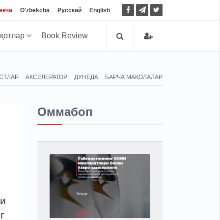
екча
O'zbekcha
Русский
English
иқотлар
Book Review
СТЛАР
АКСЕЛЕРАТОР
ДУНЁДА
БАРЧА МАҚОЛАЛАР
Оммабоп
ни
г