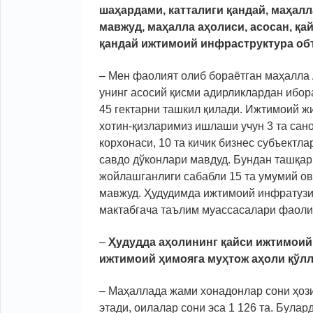
шаҳардами, катталиги қандай, маҳал
мавжуд, маҳалла аҳолиси
,
асосан
,
қа
қандай ижтимоий инфраструктура об
– Мен фаолият олиб бораётган маҳалла
унинг асосий қисми адирликлардан ибора
45 гектарни ташкил қилади. Ижтимоий ж
хотин-қизларимиз ишлаши учун 3 та сан
корхонаси, 10 та кичик бизнес субъектла
савдо дўконлари мавдуд. Бундан ташқар
жойлашганлиги сабабли 15 та умумий о
мавжуд. Ҳудудимда ижтимоий инфратузи
мактабгача таълим муассасалари фаоли
–
Ҳудудда аҳолининг қайси ижтимоий 
ижтимоий ҳимояга муҳтож аҳоли қўл
– Маҳаллада жами хонадонлар сони ҳози
этади, оилалар сони эса 1 126 та. Булард