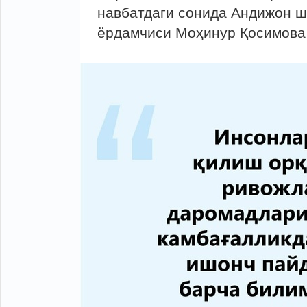
навбатдаги сонида Андижон ш
ёрдамчиси Моҳинур Қосимова 