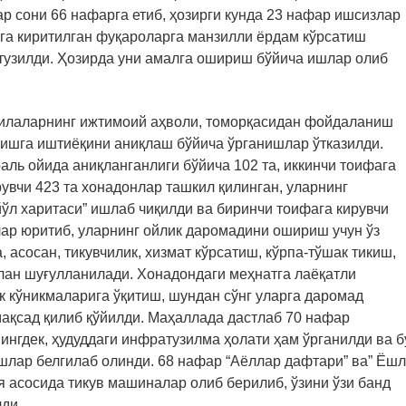
р сони 66 нафарга етиб, ҳозирги кунда 23 нафар ишсизлар
га киритилган фуқароларга манзилли ёрдам кўрсатиш
тузилди. Ҳозирда уни амалга ошириш бўйича ишлар олиб
 оилаларнинг ижтимоий аҳволи, томорқасидан фойдаланиш
нишга иштиёқини аниқлаш бўйича ўрганишлар ўтказилди.
ль ойида аниқланганлиги бўйича 102 та, иккинчи тоифага
рувчи 423 та хонадонлар ташкил қилинган, уларнинг
л харитаси” ишлаб чиқилди ва биринчи тоифага кирувчи
лар юритиб, уларнинг ойлик даромадини ошириш учун ўз
асосан, тикувчилик, хизмат кўрсатиш, кўрпа-тўшак тикиш,
лан шуғулланилади. Хонадондаги меҳнатга лаёқатли
к кўникмаларига ўқитиш, шундан сўнг уларга даромад
ақсад қилиб қўйилди. Маҳаллада дастлаб 70 нафар
ингдек, ҳудуддаги инфратузилма ҳолати ҳам ўрганилди ва б
шлар белгилаб олинди. 68 нафар “Аёллар дафтари” ва” Ёш
я асосида тикув машиналар олиб берилиб, ўзини ўзи банд
ди.