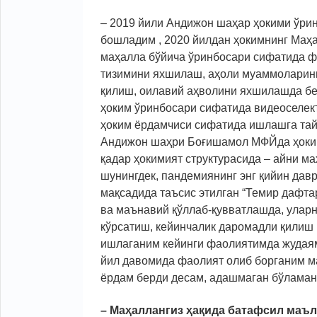
– 2019 йили Андижон шаҳар ҳокими ўрин
бошладим , 2020 йилдан ҳокимнинг Маҳа
маҳалла бўйича ўринбосари сифатида ф
тизимини яхшилаш, аҳоли муаммоларини 
қилиш, оилавий аҳволини яхшилашда бе
ҳоким ўринбосари сифатида видеоселек
ҳоким ёрдамчиси сифатида ишлашга тай
Андижон шаҳри Боғишамол МФЙда ҳоким
қадар ҳокимият структурасида – айни м
шунингдек, пандемиянинг энг қийин дав
мақсадида таъсис этилган “Темир дафта
ва маънавий қўллаб-қувватлашда, улар
кўрсатиш, кейинчалик даромадли қилиш
ишлаганим кейинги фаолиятимда жудаям 
йил давомида фаолият олиб борганим 
ёрдам берди десам, адашмаган бўламан
– Маҳаллангиз ҳақида батафсил маълу