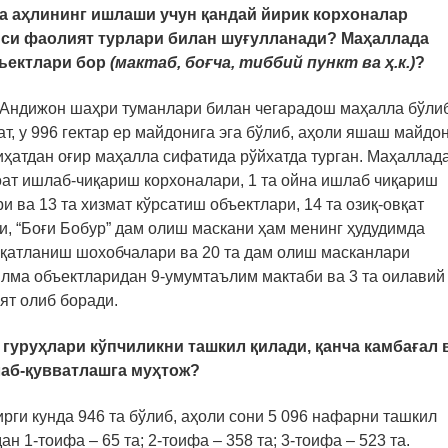
ла аҳлининг ишлаши учун қандай йирик корхоналар
йси фаолият турлари билан шуғулланади? Маҳаллада
ъектлари бор
(мактаб, бо
ғ
ча, тиббий пункт ва ҳ.к.)
?
 Андижон шаҳри туманлари билан чегарадош маҳалла бўлиб
т, у 996 гектар ер майдонига эга бўлиб, аҳоли яшаш майдо
иҳатдан оғир маҳалла сифатида рўйхатда турган. Маҳаллад
оат ишлаб-чиқариш корхоналари, 1 та ойна ишлаб чиқариш
ри ва 13 та хизмат кўрсатиш объектлари, 14 та озиқ-овқат
и, “Боғи Бобур” дам олиш маскани ҳам менинг ҳудудимда
вқатланиш шохобчалари ва 20 та дам олиш масканлари
лма объектларидан 9-умумтаълим мактаби ва 3 та оилавий
ят олиб боради.
гуруҳлари кўпчиликни ташкил қилади, қанча камбағал 
лаб-қувватлашга муҳтож?
рги кунда 946 та бўлиб, аҳоли сони 5 096 нафарни ташкил
ан 1-тоифа – 65 та; 2-тоифа – 358 та; 3-тоифа – 523 та.