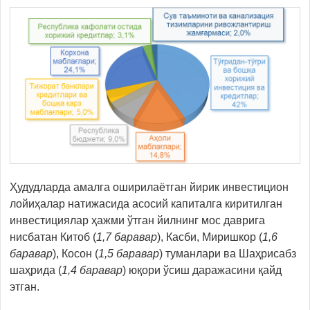
Ҳудудларда амалга оширилаётган йирик инвестицион
лойиҳалар натижасида асосий капиталга киритилган
инвестициялар ҳажми ўтган йилнинг мос даврига
нисбатан Китоб (
1,7 баравар
), Касби, Миришкор (
1,6
баравар
), Косон (
1,5 баравар
) туманлари ва Шаҳрисабз
шаҳрида (
1,4 баравар
) юқори ўсиш даражасини қайд
этган.