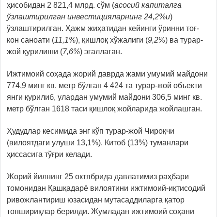
ҳисобидан 2 821,4 млрд. сўм (
асосий капиталга
ўзлаштирилган инвестицияларнинг 24,2%и
)
ўзлаштирилган. Ҳажм жиҳатидан кейинги ўринни тоғ-
кон саноати (
11,1%
), қишлоқ хўжалиги (
9,2%
) ва турар-
жой қурилиши (
7,6%
) эгаллаган.
Ижтимоий соҳада жорий даврда жами умумий майдони
774,9 минг кв. метр бўлган 4 424 та турар-жой объекти
янги қурилиб, улардан умумий майдони 306,5 минг кв.
метр бўлган 1618 таси қишлоқ жойларида жойлашган.
Ҳудудлар кесимида энг кўп турар-жой Чироқчи
(вилоятдаги улуши 13,1%), Китоб (13%) туманлари
ҳиссасига тўғри келади.
Жорий йилнинг 25 октябрида давлатимиз раҳбари
томонидан Қашқадарё вилоятини ижтимоий-иқтисодий
ривожлантириш юзасидан мутасаддиларга қатор
топшириқлар берилди. Жумладан ижтимоий соҳани