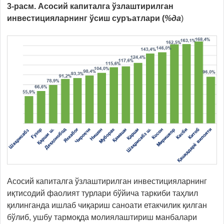
3-расм.
Асосий капиталга ўзлаштирилган
инвестицияларнинг ўсиш суръатлари (
%да
)
Асосий капиталга ўзлаштирилган инвестицияларнинг
иқтисодий фаолият турлари бўйича таркиби таҳлил
қилинганда ишлаб чиқариш саноати етакчилик қилган
бўлиб, ушбу тармоқда молиялаштириш манбалари