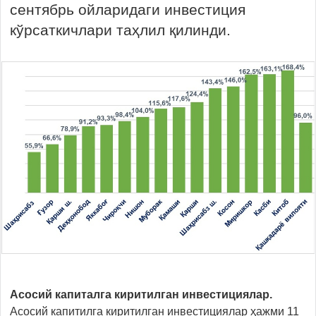
сентябрь ойларидаги инвестиция
кўрсаткичлари таҳлил қилинди.
Асосий капиталга киритилган инвестициялар.
Асосий капитилга киритилган инвестициялар ҳажми 11