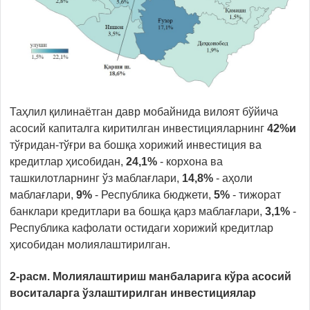
Таҳлил қилинаётган давр мобайнида вилоят бўйича
асосий капиталга киритилган инвестицияларнинг
42%и
тўғридан-тўғри ва бошқа хорижий инвестиция ва
кредитлар ҳисобидан,
24,1%
- корхона ва
ташкилотларнинг ўз маблағлари,
14,8%
- аҳоли
маблағлари,
9%
- Республика бюджети,
5%
- тижорат
банклари кредитлари ва бошқа қарз маблағлари,
3,1%
-
Республика кафолати остидаги хорижий кредитлар
ҳисобидан молиялаштирилган.
2-расм. Молиялаштириш манбаларига кўра
асосий
воситаларга ўзлаштирилган инвестициялар