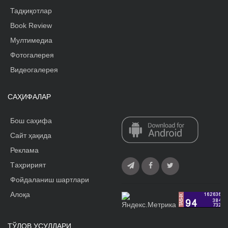
Тадқиқотлар
Book Review
Мултимедиа
Фотогалерея
Видеогалерея
САҲИФАЛАР
Бош саҳифа
Сайт ҳақида
Реклама
Tаҳририят
Фойдаланиш шартлари
Алоқа
ТЎЛОВ УСУЛЛАРИ