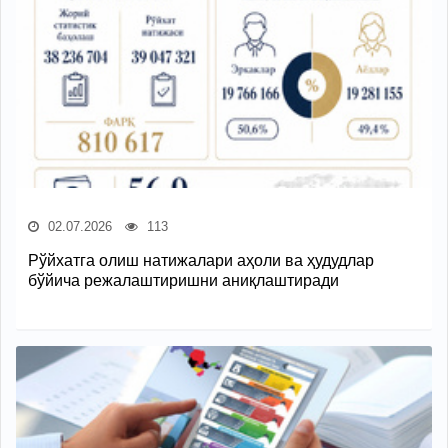
02.07.2026
113
Рўйхатга олиш натижалари аҳоли ва ҳудудлар
бўйича режалаштиришни аниқлаштиради