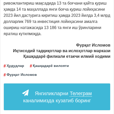
ривожлантириш мақсадида 13 та боғчани қайта қуриш
ҳамда 14 та маҳаллада янги боғча қуриш лойиҳасини
2023 йил дастурига киритиш ҳамда 2023 йилда 3,4 млрд
долларлик 769 та инвестиция лойиҳасини амалга
ошириш натажасида 13 186 та янги иш ўринларини
яратиш кутилмоқда.
Фурқат Исломов
Иқтисодий тадқиқотлар ва ислоҳотлар маркази
Қашқадарё филиали етакчи илмий ходими
Ҳудудлар
Қашқадарё вилояти
Фурқат Исломов
Янгиликларни
Телеграм
каналимизда кузатиб боринг