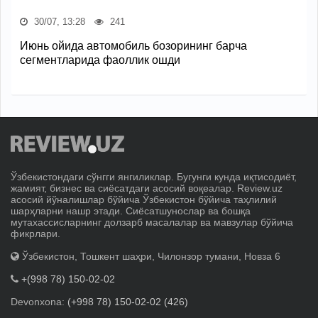
30/07, 13:28
241
Июнь ойида автомобиль бозорининг барча
сегментларида фаоллик ошди
Ўзбекистондаги сўнгги янгиликлар. Бугунги кунда иқтисодиёт,
жамият, бизнес ва сиёсатдаги асосий воқеалар. Review.uz
асосий йўналишлар бўйича Ўзбекистон бўйича таҳлилий
шарҳларни нашр этади. Сиёсатшунослар ва бошқа
мутахассисларнинг долзарб масалалар ва мавзулар бўйича
фикрлари.
Ўзбекистон, Тошкент шаҳри, Чилонзор тумани, Новза 6
+(998 78) 150-02-02
Devonxona:
(+998 78) 150-02-02 (426)