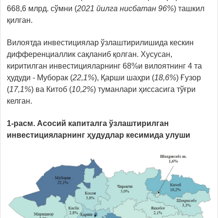
668,6 млрд. сўмни (
2021 йилга нисбатан 96%
) ташкил
қилган.
Вилоятда инвестициялар ўзлаштирилишида кескин
дифференциаллик сақланиб қолган. Хусусан,
киритилган инвестицияларнинг 68%и вилоятнинг 4 та
ҳудуди - Муборак (
22,1%
), Қарши шаҳри (
18,6%
) Ғузор
(
17,1%
) ва Китоб (
10,2%
) туманлари ҳиссасига тўғри
келган.
1-расм. Асосий капиталга ўзлаштирилган
инвестицияларнинг ҳудудлар кесимида улуши