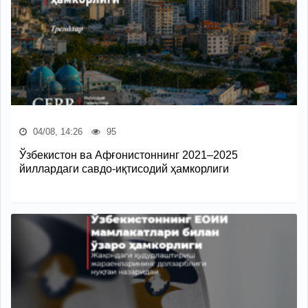
04/08, 14:26
95
Ўзбекистон ва Афғонистоннинг 2021–2025
йиллардаги савдо-иқтисодий ҳамкорлиги