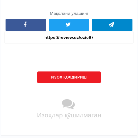
Мақолани улашинг
ИЗОҲ ҚОЛДИРИШ
Изоҳлар қўшилмаган