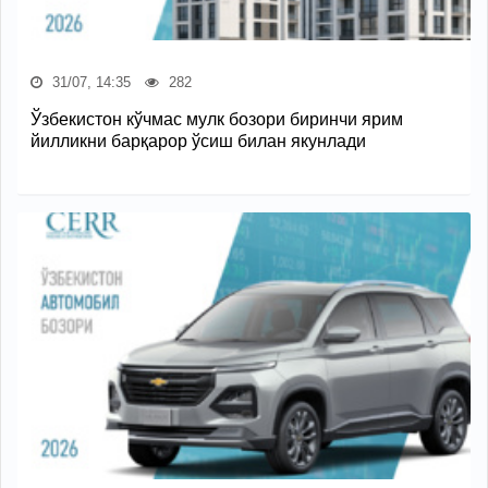
31/07, 14:35
282
Ўзбекистон кўчмас мулк бозори биринчи ярим
йилликни барқарор ўсиш билан якунлади