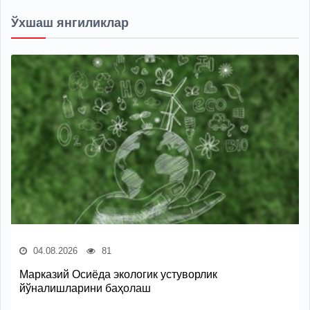
Ўхшаш янгиликлар
04.08.2026
81
Марказий Осиёда экологик устуворлик
йўналишларини баҳолаш