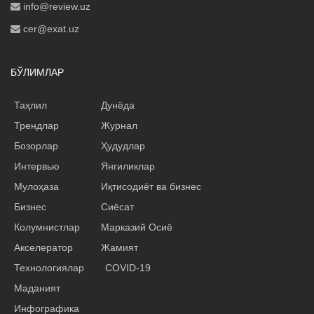
info@review.uz
cer@exat.uz
БЎЛИМЛАР
Таҳлил
Дунёда
Трендлар
Журнал
Бозорлар
Ҳудудлар
Интервью
Янгиликлар
Мулоҳаза
Иқтисодиёт ва бизнес
Бизнес
Сиёсат
Колумнистлар
Марказий Осиё
Акселератор
Жамият
Технологиялар
COVID-19
Маданият
Инфографика