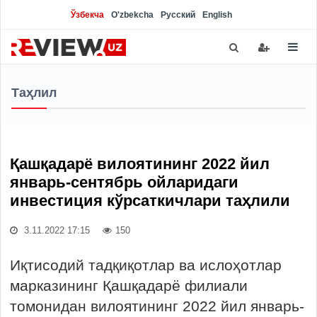
Ўзбекча
O'zbekcha
Русский
English
Таҳлил
Қашқадарё вилоятининг 2022 йил
январь-сентябрь ойларидаги
инвестиция кўрсаткичлари таҳлили
3.11.2022 17:15
150
Иқтисодий тадқиқотлар ва ислоҳотлар
марказининг Қашқадарё филиали
томонидан вилоятининг 2022 йил январь-