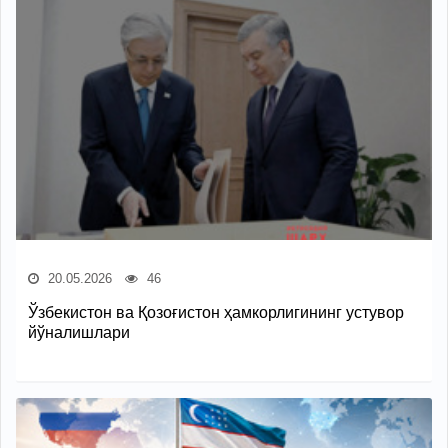
20.05.2026
46
Ўзбекистон ва Қозоғистон ҳамкорлигининг устувор
йўналишлари