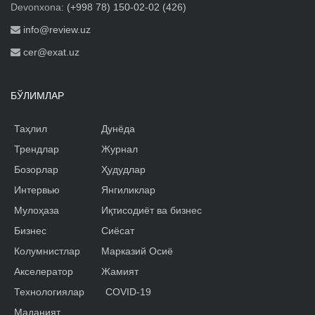
Devonxona:
(+998 78) 150-02-02 (426)
info@review.uz
cer@exat.uz
БЎЛИМЛАР
Таҳлил
Дунёда
Трендлар
Журнал
Бозорлар
Ҳудудлар
Интервью
Янгиликлар
Мулоҳаза
Иқтисодиёт ва бизнес
Бизнес
Сиёсат
Колумнистлар
Марказий Осиё
Акселератор
Жамият
Технологиялар
COVID-19
Маданият