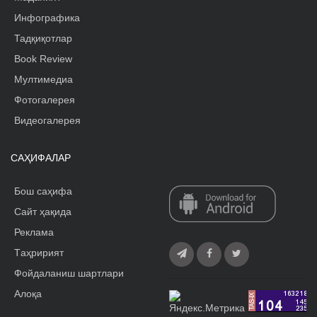
Инфографика
Тадқиқотлар
Book Review
Мултимедиа
Фотогалерея
Видеогалерея
САҲИФАЛАР
Бош саҳифа
Сайт ҳақида
Реклама
Tаҳририят
Фойдаланиш шартлари
Алоқа