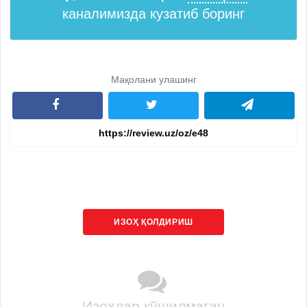
каналимизда кузатиб боринг
Мақолани улашинг
ИЗОҲ ҚОЛДИРИШ
Изоҳлар қўшилмаган