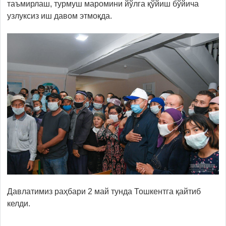
таъмирлаш, турмуш маромини йўлга қўйиш бўйича
узлуксиз иш давом этмоқда.
Давлатимиз раҳбари 2 май тунда Тошкентга қайтиб
келди.