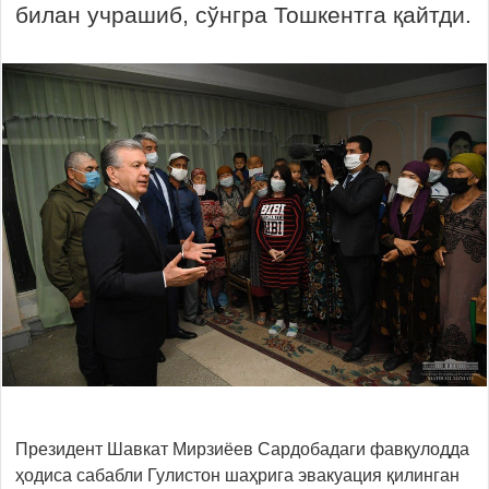
билан учрашиб, сўнгра Тошкентга қайтди.
Президент Шавкат Мирзиёев Сардобадаги фавқулодда
ҳодиса сабабли Гулистон шаҳрига эвакуация қилинган