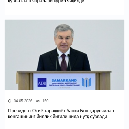
қувватлаш чоралари кўриб чиқилди
04.05.2026
150
Президент Осиё тараққиёт банки Бошқарувчилар
кенгашининг йиллик йиғилишида нутқ сўзлади