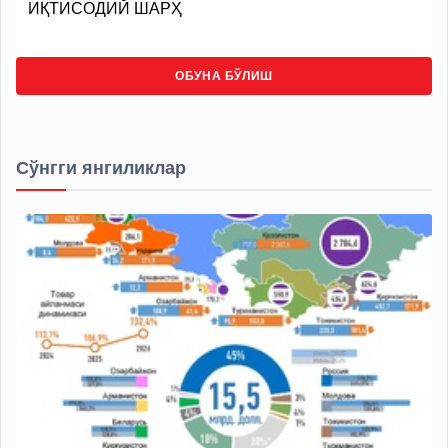
ИҚТИСОДИЙ ШАРҲ
ОБУНА БЎЛИШ
Сўнгги янгиликлар