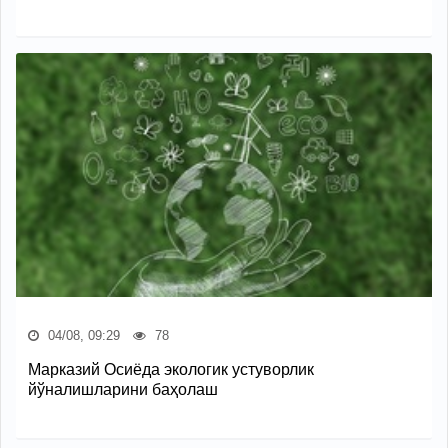
04/08, 09:29
78
Марказий Осиёда экологик устуворлик
йўналишларини баҳолаш