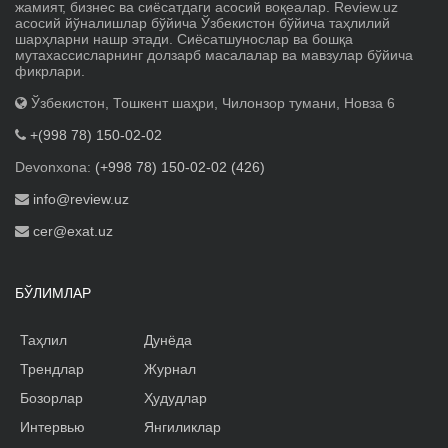
жамият, бизнес ва сиёсатдаги асосий воқеалар. Review.uz
асосий йўналишлар бўйича Ўзбекистон бўйича таҳлилий
шарҳларни нашр этади. Сиёсатшунослар ва бошқа
мутахассисларнинг долзарб масалалар ва мавзулар бўйича
фикрлари.
Ўзбекистон, Тошкент шаҳри, Чилонзор тумани, Новза 6
+(998 78) 150-02-02
Devonxona:
(+998 78) 150-02-02 (426)
info@review.uz
cer@exat.uz
БЎЛИМЛАР
Таҳлил
Дунёда
Трендлар
Журнал
Бозорлар
Ҳудудлар
Интервью
Янгиликлар