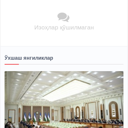
Изоҳлар қўшилмаган
Ўхшаш янгиликлар