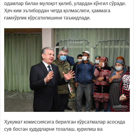
одамлар билан мулоқот қилиб, улардан кўнгил сўради.
Ҳеч ким эътибордан четда қолмаслиги, ҳаммага
ғамхўрлик кўрсатилишини таъкидлади.
Ҳукумат комиссиясига берилган кўрсатмалар асосида
сув босган ҳудудларни тозалаш, қурилиш ва