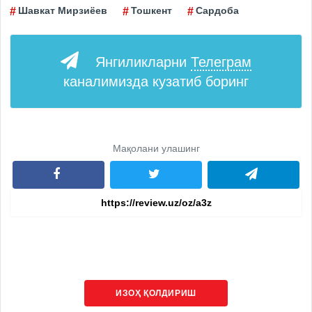
Шавкат Мирзиёев
Тошкент
Сардоба
Янгиликларни
Телеграм
каналимизда кузатиб боринг
Мақолани улашинг
ИЗОҲ ҚОЛДИРИШ