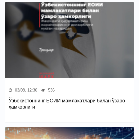
03/08, 12:30
536
Ўзбекистоннинг ЕОИИ мамлакатлари билан ўзаро
ҳамкорлиги