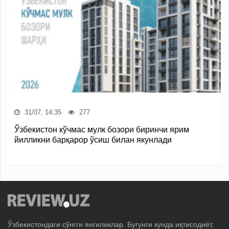
31/07, 14:35
277
Ўзбекистон кўчмас мулк бозори биринчи ярим
йилликни барқарор ўсиш билан якунлади
Ўзбекистондаги сўнгги янгиликлар. Бугунги кунда иқтисодиёт,