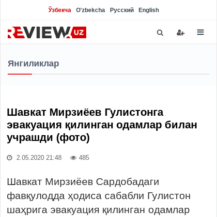
Ўзбекча
O'zbekcha
Русский
English
Янгиликлар
Шавкат Мирзиёев Гулистонга
эвакуация қилинган одамлар билан
учрашди (фото)
2.05.2020 21:48
485
Шавкат Мирзиёев Сардобадаги
фавқулодда ҳодиса сабабли Гулистон
шаҳрига эвакуация қилинган одамлар