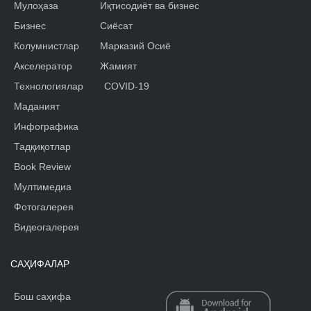
Мулоҳаза
Иқтисодиёт ва бизнес
Бизнес
Сиёсат
Колумнистлар
Марказий Осиё
Акселератор
Жамият
Технологиялар
COVID-19
Маданият
Инфографика
Тадқиқотлар
Book Review
Мултимедиа
Фотогалерея
Видеогалерея
САҲИФАЛАР
Бош саҳифа