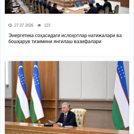
27.07.2026
123
Энергетика соҳасидаги ислоҳотлар натижалари ва
бошқарув тизимини янгилаш вазифалари