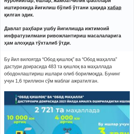
нуронийлар, ёшлар, жамоатчилик фаоллари
иштирокида йиғилиш бўлиб ўтгани ҳақида
хабар
қилган эдик.
Давлат раҳбари ушбу йиғилишда ижтимоий
инфратузилмани ривожлантириш масалаларига
ҳам алоҳида тўхталиб ўтди.
Бу йил вилоятда “Обод қишлоқ” ва “Обод маҳалла”
дастури доирасида 483 та қишлоқ ва маҳаллада
ободонлаштириш ишлари олиб борилмоқда. Бунинг
учун 1,6 триллион сўм маблағ ажратилган.