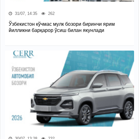
31/07, 14:35
262
Ўзбекистон кўчмас мулк бозори биринчи ярим
йилликни барқарор ўсиш билан якунлади
30/07, 13:28
232