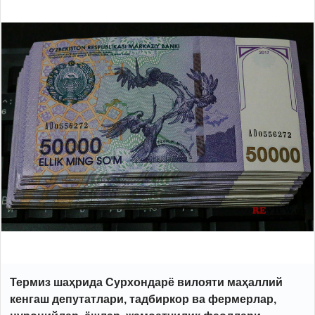
Термиз шаҳрида Сурхондарё вилояти маҳаллий
кенгаш депутатлари, тадбиркор ва фермерлар,