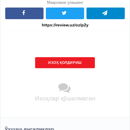
Мақолани улашинг
ИЗОҲ ҚОЛДИРИШ
Изоҳлар қўшилмаган
Ўхшаш янгиликлар