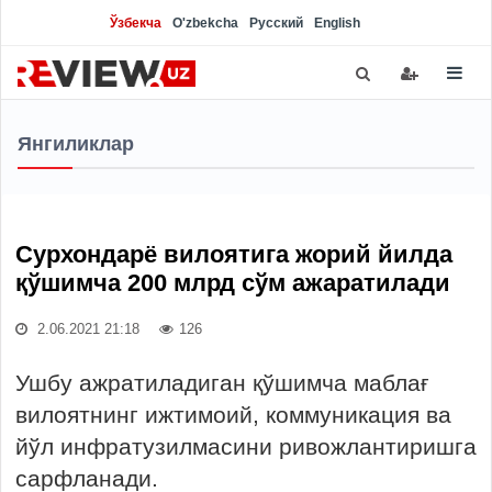
Ўзбекча
O'zbekcha
Русский
English
Янгиликлар
Сурхондарё вилоятига жорий йилда
қўшимча 200 млрд сўм ажаратилади
2.06.2021 21:18
126
Ушбу ажратиладиган қўшимча маблағ
вилоятнинг ижтимоий, коммуникация ва
йўл инфратузилмасини ривожлантиришга
сарфланади.