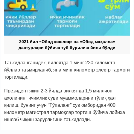
2021 йил «Обод қишлоқ» ва «Обод маҳалла»
дастурлари бўйича туб бурилиш йили бўлди
Таъкидланганидек, вилоятда 1 минг 230 километр
йўллар таъмирланиб, яна минг километр электр тармоғи
тортилади.
Президент яқин 2-3 йилда вилоятда 1,5 миллион
аҳолининг ичимлик суви муаммоларини тўлиқ ҳал
қилиш, бунинг учун “Тўпаланг” сув омборидан 400
километр магистрал тармоқлар тортиш бўйича лойиҳа
ишлаб чиқиш зарурлигини таъкидлади.