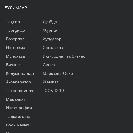
БЎЛИМЛАР
Таҳлил
Дунёда
Трендлар
Журнал
Бозорлар
Ҳудудлар
Интервью
Янгиликлар
Мулоҳаза
Иқтисодиёт ва бизнес
Бизнес
Сиёсат
Колумнистлар
Марказий Осиё
Акселератор
Жамият
Технологиялар
COVID-19
Маданият
Инфографика
Тадқиқотлар
Book Review