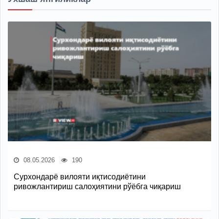
08.05.2026
190
Сурхондарё вилояти иқтисодиётини
ривожлантириш салоҳиятини рўёбга чиқариш