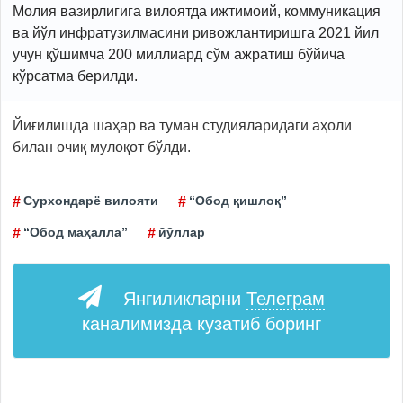
Молия вазирлигига вилоятда ижтимоий, коммуникация
ва йўл инфратузилмасини ривожлантиришга 2021 йил
учун қўшимча 200 миллиард сўм ажратиш бўйича
кўрсатма берилди.
Йиғилишда шаҳар ва туман студияларидаги аҳоли
билан очиқ мулоқот бўлди.
Сурхондарё вилояти
“Обод қишлоқ”
“Обод маҳалла”
йўллар
Янгиликларни
Телеграм
каналимизда кузатиб боринг