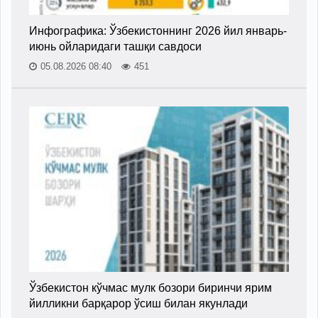
Инфографика: Ўзбекистоннинг 2026 йил январь-
июнь ойларидаги ташқи савдоси
05.08.2026 08:40
451
Ўзбекистон кўчмас мулк бозори биринчи ярим
йилликни барқарор ўсиш билан якунлади