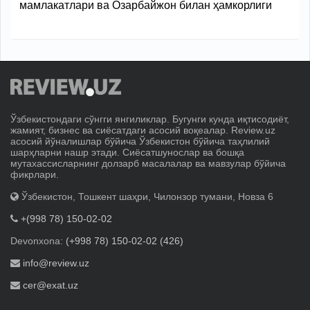
мамлакатлари ва Озарбайжон билан ҳамкорлиги
Ўзбекистондаги сўнгги янгиликлар. Бугунги кунда иқтисодиёт,
жамият, бизнес ва сиёсатдаги асосий воқеалар. Review.uz
асосий йўналишлар бўйича Ўзбекистон бўйича таҳлилий
шарҳларни нашр этади. Сиёсатшунослар ва бошқа
мутахассисларнинг долзарб масалалар ва мавзулар бўйича
фикрлари.
Ўзбекистон, Тошкент шаҳри, Чилонзор тумани, Новза 6
+(998 78) 150-02-02
Devonxona:
(+998 78) 150-02-02 (426)
info@review.uz
cer@exat.uz