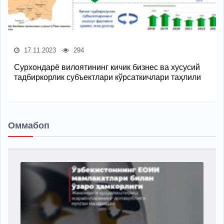
17.11.2023
294
Сурхондарё вилоятининг кичик бизнес ва хусусий
тадбиркорлик субъектлари кўрсаткичлари таҳлили
Оммабоп