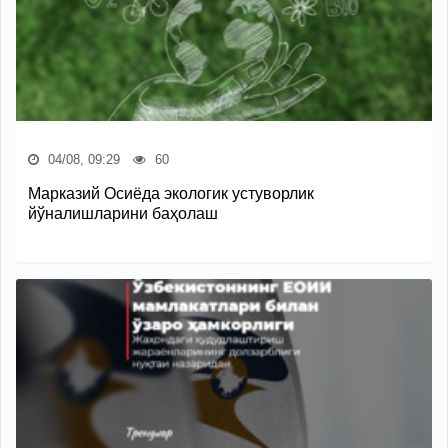
04/08, 09:29
60
Марказий Осиёда экологик устуворлик
йўналишларини баҳолаш