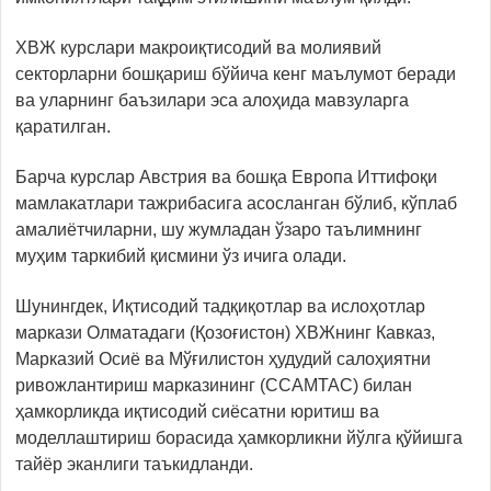
ХВЖ курслари макроиқтисодий ва молиявий
секторларни бошқариш бўйича кенг маълумот беради
ва уларнинг баъзилари эса алоҳида мавзуларга
қаратилган.
Барча курслар Австрия ва бошқа Европа Иттифоқи
мамлакатлари тажрибасига асосланган бўлиб, кўплаб
амалиётчиларни, шу жумладан ўзаро таълимнинг
муҳим таркибий қисмини ўз ичига олади.
Шунингдек, Иқтисодий тадқиқотлар ва ислоҳотлар
маркази Олматадаги (Қозоғистон) ХВЖнинг Кавказ,
Марказий Осиё ва Мўғилистон ҳудудий салоҳиятни
ривожлантириш марказининг (CCAMTAC) билан
ҳамкорликда иқтисодий сиёсатни юритиш ва
моделлаштириш борасида ҳамкорликни йўлга қўйишга
тайёр эканлиги таъкидланди.