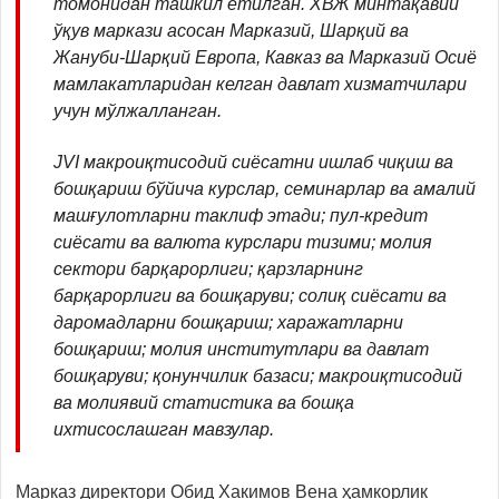
томонидан ташкил етилган. ХВЖ минтақавий
ўқув маркази асосан Марказий, Шарқий ва
Жануби-Шарқий Европа, Кавказ ва Марказий Осиё
мамлакатларидан келган давлат хизматчилари
учун мўлжалланган.
JVI макроиқтисодий сиёсатни ишлаб чиқиш ва
бошқариш бўйича курслар, семинарлар ва амалий
машғулотларни таклиф этади; пул-кредит
сиёсати ва валюта курслари тизими; молия
сектори барқарорлиги; қарзларнинг
барқарорлиги ва бошқаруви; солиқ сиёсати ва
даромадларни бошқариш; харажатларни
бошқариш; молия институтлари ва давлат
бошқаруви; қонунчилик базаси; макроиқтисодий
ва молиявий статистика ва бошқа
ихтисослашган мавзулар.
Марказ директори Обид Хакимов Вена ҳамкорлик