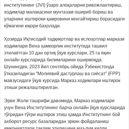
институтининг (JVI) ўзаро алоқаларни ривожлантириш,
ходимлар малакасини мунтазам ошириб бориш ва
уларнинг иштироки қамровини кенгайтириш борасидаги
кўмагини юқори баҳолади.
Ҳозирда Иқтисодий тадқиқотлар ва ислоҳотлар маркази
ходимлари Вена ҳамкорлик институтида ташкил
этилаётган 10 дан ортиқ ўқув курслари, 25 га яқин
онлайн курсларида билимларини оширмоқда.
Шунингдек, 2023 йил сентябрь ойида Ўзбекистонда
ўтказиладиган “Молиявий дастурлаш ва сиёсат” (FPP)
мавзусидаги ўқув курсида Марказ ходимлари иштирок
этиши режалаштирилган.
Эрве Жоли ташрифи давомида, Марказ ходимлари
учун Вена Институтининг барча онлайн ўқув курсларида
тўғридан-тўғри иштирок этиш ҳамда Институтнинг бой
ахборот ресурс базаларидан эркин фойдаланиш
имкониятлари тақдим этилишини маълум қилди.