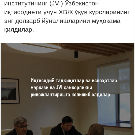
институтининг (JVI) Ўзбекистон
иқтисодиёти учун ХВЖ ўқув курсларининг
энг долзарб йўналишларини муҳокама
қилдилар.