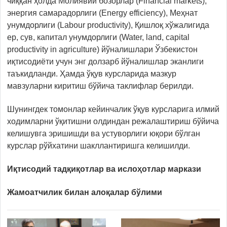
чиққан ҳолда Молиявий бозорлар (Financial markets),
энергия самарадорлиги (Energy efficiency), Меҳнат
унумдорлиги (Labour productivity), Қишлоқ хўжалигида
ер, сув, капитал унумдорлиги (Water, land, capital
productivity in agriculture) йўналишлари Ўзбекистон
иқтисодиёти учун энг долзарб йўналишлар эканлиги
таъкидланди. Ҳамда ўқув курсларида мазкур
мавзуларни киритиш бўйича таклифлар берилди.
Шунингдек томонлар кейинчалик ўқув курсларига илмий
ходимларни ўқитишни олдиндан режалаштириш бўйича
келишувга эришишди ва устуворлиги юқори бўлган
курслар рўйхатини шакллантиришга келишилди.
Иқтисодий тадқиқотлар ва ислоҳотлар маркази
Жамоатчилик билан алоқалар бўлими