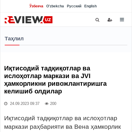
Ўзбекча
O'zbekcha
Русский
English
Таҳлил
Иқтисодий тадқиқотлар ва
ислоҳотлар маркази ва JVI
ҳамкорликни ривожлантиришга
келишиб олдилар
24.09.2023 09:37
200
Иқтисодий тадқиқотлар ва ислоҳотлар
маркази раҳбарияти ва Вена ҳамкорлик