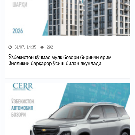
31/07, 14:35
292
Ўзбекистон кўчмас мулк бозори биринчи ярим
йилликни барқарор ўсиш билан якунлади