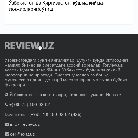
Ўзбекистон ва Қирғизистон: қўшма қиймат
занжирларига ўтиш
Ўзбекистондаги сўнгги янгиликлар. Бугунги кунда иқтисодиёт,
жамият, бизнес ва сиёсатдаги асосий воқеалар. Review.uz
асосий йўналишлар бўйича Ўзбекистон бўйича таҳлилий
шарҳларни нашр этади. Сиёсатшунослар ва бошқа
мутахассисларнинг долзарб масалалар ва мавзулар бўйича
фикрлари.
Ўзбекистон, Тошкент шаҳри, Чилонзор тумани, Новза 6
+(998 78) 150-02-02
Devonxona:
(+998 78) 150-02-02 (426)
info@review.uz
cer@exat.uz