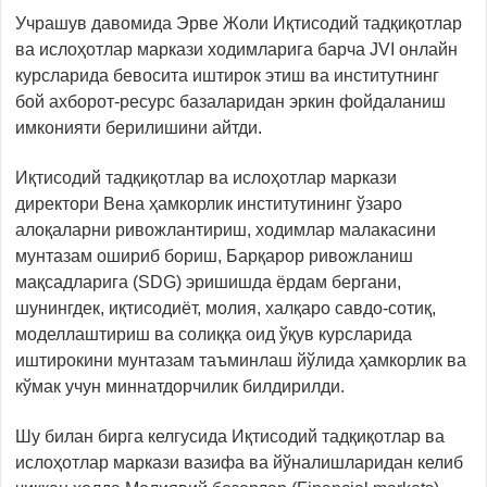
Учрашув давомида Эрве Жоли Иқтисодий тадқиқотлар
ва ислоҳотлар маркази ходимларига барча JVI онлайн
курсларида бевосита иштирок этиш ва институтнинг
бой ахборот-ресурс базаларидан эркин фойдаланиш
имконияти берилишини айтди.
Иқтисодий тадқиқотлар ва ислоҳотлар маркази
директори Вена ҳамкорлик институтининг ўзаро
алоқаларни ривожлантириш, ходимлар малакасини
мунтазам ошириб бориш, Барқарор ривожланиш
мақсадларига (SDG) эришишда ёрдам бергани,
шунингдек, иқтисодиёт, молия, халқаро савдо-сотиқ,
моделлаштириш ва солиққа оид ўқув курсларида
иштирокини мунтазам таъминлаш йўлида ҳамкорлик ва
кўмак учун миннатдорчилик билдирилди.
Шу билан бирга келгусида Иқтисодий тадқиқотлар ва
ислоҳотлар маркази вазифа ва йўналишларидан келиб