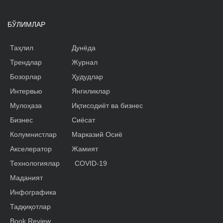
БЎЛИМЛАР
Таҳлил
Дунёда
Трендлар
Журнал
Бозорлар
Ҳудудлар
Интервью
Янгиликлар
Мулоҳаза
Иқтисодиёт ва бизнес
Бизнес
Сиёсат
Колумнистлар
Марказий Осиё
Акселератор
Жамият
Технологиялар
COVID-19
Маданият
Инфографика
Тадқиқотлар
Book Review