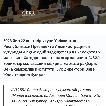
2023 йил 22 сентябрь куни Ўзбекистон
Республикаси Президенти Администрацияси
ҳузуридаги Иқтисодий тадқиқотлар ва ислоҳотлар
марказига Халқаро валюта жамғармасининг
(ХВЖ)
ходимлар малакасини ошириш маркази раҳбари,
Вена ҳамкорлик институти
(JVI)
директори Э
р
в
е
Жоли ташриф буюрди.
JVI
1992 йилда Австрия ҳукумат идоралари
(Молия вазирлиги ва Австрия Миллий банки), ХВЖ
ва бошқа бир қатор халқаро ташкилотлар