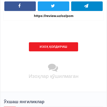
ИЗОҲ ҚОЛДИРИШ
Изоҳлар қўшилмаган
Ўхшаш янгиликлар