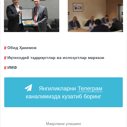
Обид Ҳакимов
Иқтисодий тадқиқотлар ва ислоҳотлар маркази
ИМФ
Янгиликларни
Телеграм
каналимизда кузатиб боринг
Мақолани улашинг