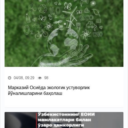
04/08, 09:29
98
Марказий Осиёда экологик устуворлик
йўналишларини баҳолаш