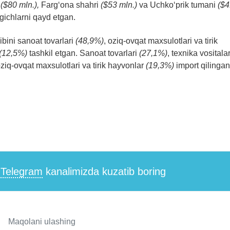
i
($80 mln.),
Farg‘ona shahri
($53 mln.)
va Uchko‘prik tumani
($4
tgichlarni qayd etgan.
ibini sanoat tovarlari
(48,9%)
, oziq-ovqat maxsulotlari va tirik
(12,5%)
tashkil etgan. Sanoat tovarlari
(27,1%)
, texnika vositalar
oziq-ovqat maxsulotlari va tirik hayvonlar
(19,3%)
import qilingan
i
Telegram
kanalimizda kuzatib boring
Maqolani ulashing