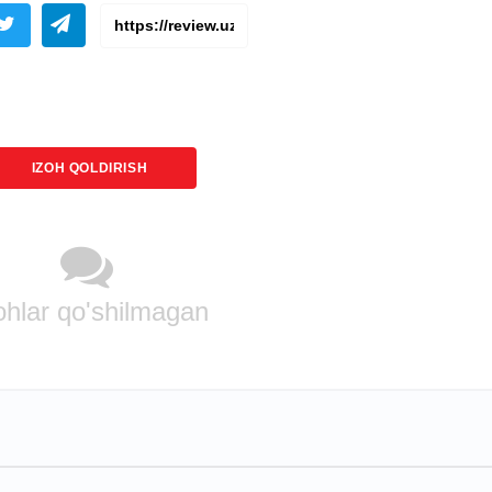
IZOH QOLDIRISH
ohlar qo'shilmagan