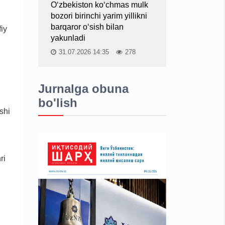
O‘zbekiston ko‘chmas mulk
bozori birinchi yarim yillikni
barqaror o‘sish bilan
fiy
yakunladi
31.07.2026 14:35
278
Jurnalga obuna
bo'lish
shi
ri
i