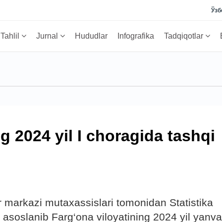
Ўзб
Tahlil
Jurnal
Hududlar
Infografika
Tadqiqotlar
g 2024 yil I choragida tashqi
lar markazi mutaxassislari tomonidan Statistika
 asoslanib Farg‘ona viloyatining 2024 yil yanva