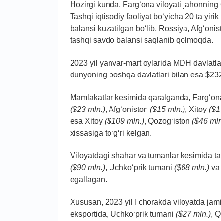
Hozirgi kunda, Farg‘ona viloyati jahonning
Tashqi iqtisodiy faoliyat bo‘yicha 20 ta yiri
balansi kuzatilgan bo‘lib, Rossiya, Afg‘onis
tashqi savdo balansi saqlanib qolmoqda.
2023 yil yanvar-mart oylarida MDH davlatlar
dunyoning boshqa davlatlari bilan esa $232 
Mamlakatlar kesimida qaralganda, Farg‘ona
($23 mln.)
, Afg‘oniston
($15 mln.)
, Xitoy
($1
esa Xitoy
($109 mln.)
, Qozog‘iston
($46 mln
xissasiga to‘g‘ri kelgan.
Viloyatdagi shahar va tumanlar kesimida ta
($90 mln.)
, Uchko‘prik tumani
($68 mln.)
va
egallagan.
Xususan, 2023 yil I chorakda viloyatda jami 
eksportida, Uchko‘prik tumani
($27 mln.)
, 