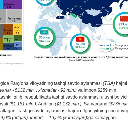
oragida Farg‘ona viloyatining tashqi savdo aylanmasi
(TSA)
hajmi
ovarlar - $132 mln. , xizmatlar - $2 mln.)
va import $259 mln.
 tashkil qilib, respublikada tashqi savdo aylanmasi ulushi bo‘yic
oyati
(
$1 181 mln.)
, Andijon
(
$1 132 mln.)
,
Samarqand
($736 mln
egallagan. Tashqi savdo aylanmasi hajmi o‘tgan yilning shu davri
– 4,0%
(ortgan)
,
import
– -16,5%
(kamaygan)
)
ga kamaygan.