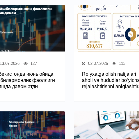
13.07.2026
127
02.07.2026
113
бекистонда июнь ойида
Ro‘yxatga olish natijalari
билармонлик фаоллиги
aholi va hududlar bo‘yich
ишда давом этди
rejalashtirishni aniqlashti