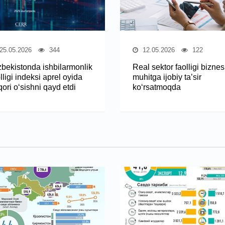
25.05.2026
344
12.05.2026
122
zbekistonda ishbilarmonlik
Real sektor faolligi biznes
lligi indeksi aprel oyida
muhitga ijobiy ta’sir
ori o‘sishni qayd etdi
ko‘rsatmoqda