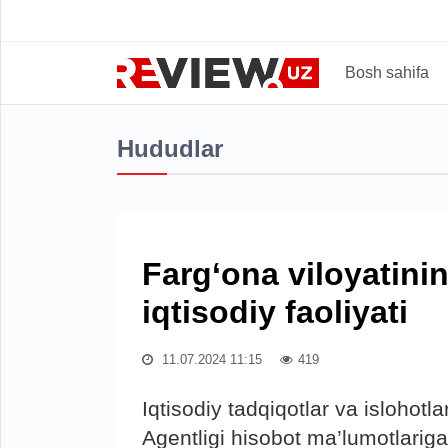
Bosh sahifa
Hududlar
Farg‘ona viloyatinin
iqtisodiy faoliyati
11.07.2024 11:15
419
Iqtisodiy tadqiqotlar va islohot
Agentligi hisobot ma’lumotlariga