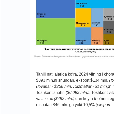
Tahlil natijalariga ko‘ra, 2024 yilning I ch
$393 mln.ni shundan, eksport $134 mln.
(t
(tovarlar - $258 mln. , xizmatlar - $1 mln.)
ni
Toshkent shahri
($
6 093 mln.)
, Toshkent vil
va Jizzax
(
$492 mln.)
dan
keyin
6
-o‘rinni 
nisbatan $46 mln. ga yoki 10,5%
(eksport 