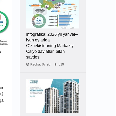
Infografika: 2026 yil yanvar–
iyun oylarida
O‘zbekistonning Markaziy
Osiyo davlatlari bilan
savdosi
Kecha, 07:20
319
ha
.)
ga