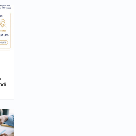
a
radi