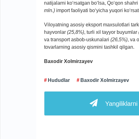
natijalarni ko‘rsatgan bo‘lsa, Qo‘qon shahr
mln.)
import faoliyati bo‘yicha yuqori ko‘rsa
Viloyatning asosiy eksport maxsulotlari tark
hayvonlar
(25,8%)
, turli xil tayyor buyumlar
va transport asbob-uskunalari
(26,5%)
, va 
tovarlarning asosiy qismini tashkil qilgan.
Baxodir Xolmirzayev
Hududlar
Baxodir Xolmirzayev
Yangiliklarn