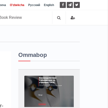
екча
O'zbekcha
Русский
English
Book Review
Ommabop
r-