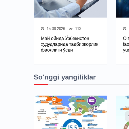
15.06.2026
113
Май ойида Ўзбекистон
O‘
ҳудудларида тадбиркорлик
fao
фаоллиги ўсди
yuq
So'nggi yangiliklar