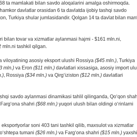
 68 ta mamlakati bilan savdo aloqalarini amalga oshirmoqda.
k hamkor davlatlar orasidan 6 ta davlatda ijobiy tashqi savdo
ton, Turkiya shular jumlasidandir. Qolgan 14 ta davlat bilan man
i bilan tovar va xizmatlar aylanmasi hajmi - $161 mln.ni,
mln.ni tashkil qilgan.
 viloyatining asosiy eksport ulushi Rossiya
($45 mln.)
, Turkiya
3 mln.)
va Eron
($11 mln.)
davlatlari xissasiga, asosiy import ulu
.)
, Rossiya
($34 mln.)
va Qirg‘iziston
($12 mln.)
davlatlari
shqi savdo aylanmasi dinamikasi tahlil qilinganda, Qo‘qon shah
 Farg‘ona shahri
($68 mln.)
yuqori ulush bilan oldingi o‘rinlarni
eksportyorlar soni 403 tani tashkil qilib, maxsulot va xizmatlar
Qo‘shtepa tumani
($26 mln.)
va Farg‘ona shahri
($15 mln.)
yaxsh