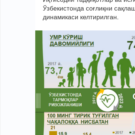
Ўзбекистонда соғлиқни сақла
динамикаси келтирилган.