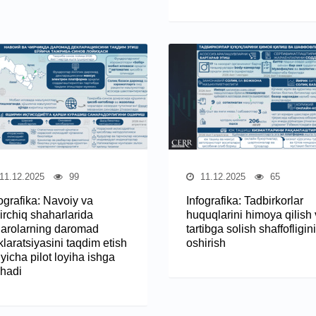
11.12.2025
99
11.12.2025
65
ografika: Navoiy va
Infografika: Tadbirkorlar
irchiq shaharlarida
huquqlarini himoya qilish
qarolarning daromad
tartibga solish shaffofligini
laratsiyasini taqdim etish
oshirish
yicha pilot loyiha ishga
shadi