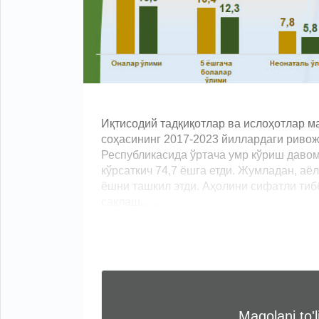
Иқтисодий тадқиқотлар ва ислоҳотлар м
соҳасининг 2017-2023 йиллардаги ривож
Республикасида ўртача умр кўриш давоми
кўрсаткич 74,7 ёшга етди. Жумладан, аё
ёшни ташкил этди. Аҳолини сифатли тиб
сақлаш... ...
Maqolani to'