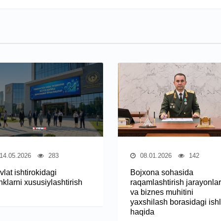
14.05.2026
283
08.01.2026
142
lat ishtirokidagi
Bojxona sohasida
klarni xususiylashtirish
raqamlashtirish jarayonlar
va biznes muhitini
yaxshilash borasidagi ishl
haqida