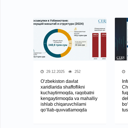
29.12.2025
252
O‘zbekiston davlat
Inf
xaridlarida shaffoflikni
Ch
kuchaytirmoqda, raqobatni
fu
kengaytirmoqda va mahalliy
dek
ishlab chiqaruvchilarni
bo‘
qo‘llab-quvvatlamoqda
tu