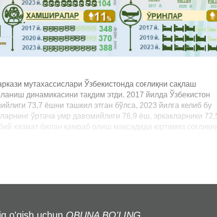
аркази мутахассислари Ўзбекистонда соғлиқни сақлаш
ланиш динамикасини тақдим этди. 2017 йилда Ўзбекистон
йлиги 73,7 ёшни ташкил этган бўлса, 2023 йилга келиб бу
лларнинг ўртача умр давомийлиги 76,9 ёш, эркакларники 72,
бий хизмат билан қамраб олиш мақсадида юртимиз соғлиқн
liq o'qish uchun
OBUNA BO'LING