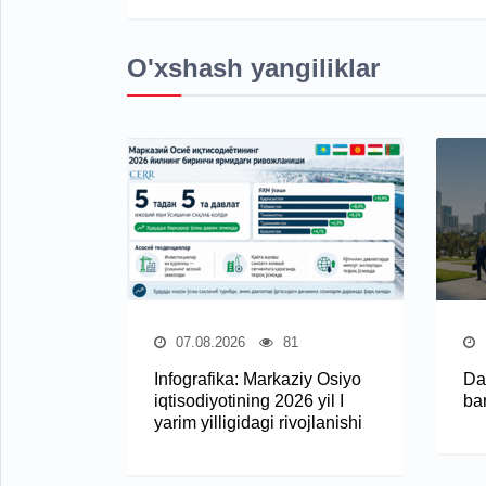
O'xshash yangiliklar
07.08.2026
81
Infografika: Markaziy Osiyo
Dav
iqtisodiyotining 2026 yil I
ban
yarim yilligidagi rivojlanishi