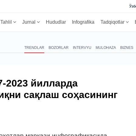
Ўзб
Tahlil
Jurnal
Hududlar
Infografika
Tadqiqotlar
TRENDLAR
BOZORLAR
INTERVYU
MULOHAZA
BIZNES
7-2023 йилларда
иқни сақлаш соҳасининг
лоҳотлар маркази инфографикасида