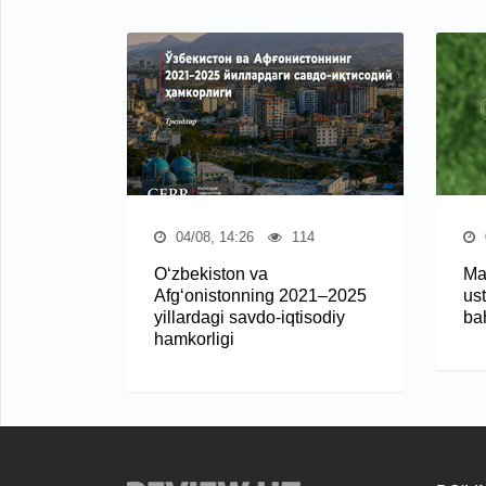
04/08, 14:26
114
O‘zbekiston va
Ma
Afg‘onistonning 2021–2025
ust
yillardagi savdo-iqtisodiy
ba
hamkorligi