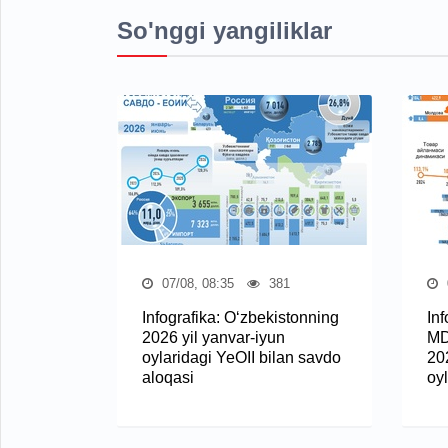
So'nggi yangiliklar
07/08, 08:35
381
Infografika: O‘zbekistonning
In
2026 yil yanvar-iyun
MD
oylaridagi YeOII bilan savdo
20
aloqasi
oy