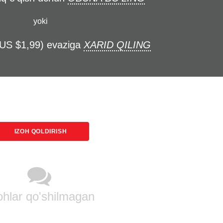
yoki
(US $1,99) evaziga
XARID QILING
IZOH QOLDIRISH
ohlar qo'shilmagan