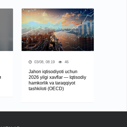
03/08, 08:19
46
Jahon iqtisodiyoti uchun
и
2026 yilgi xavflar — Iqtisodiy
hamkorlik va taraqqiyot
tashkiloti (OECD)