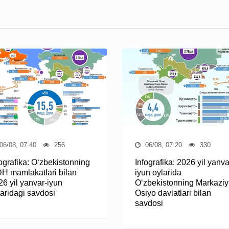
06/08, 07:40
256
06/08, 07:20
330
fografika: O‘zbekistonning
Infografika: 2026 yil yanv
H mamlakatlari bilan
iyun oylarida
26 yil yanvar-iyun
O‘zbekistonning Markaziy
laridagi savdosi
Osiyo davlatlari bilan
savdosi