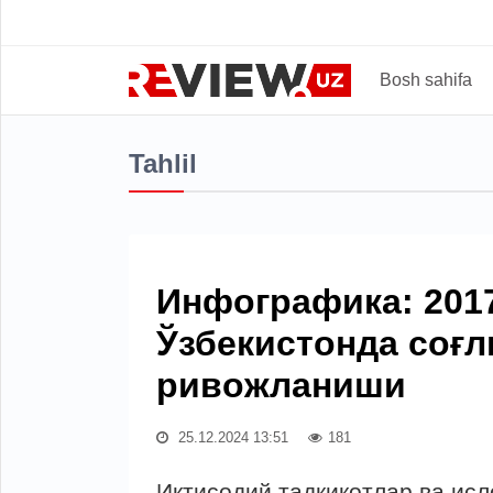
Bosh sahifa
Tahlil
Инфографика: 201
Ўзбекистонда соғл
ривожланиши
25.12.2024 13:51
181
Иқтисодий тадқиқотлар ва ис