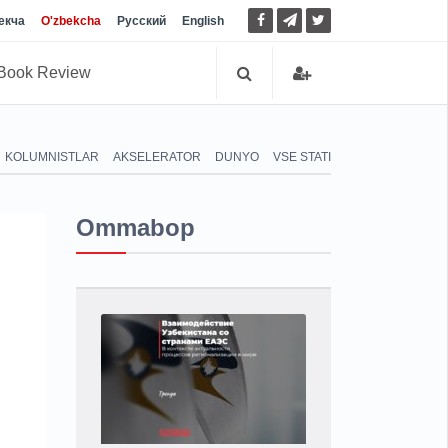
екча
O'zbekcha
Русский
English
Book Review
KOLUMNISTLAR
AKSELERATOR
DUNYO
VSE STATI
Ommabop