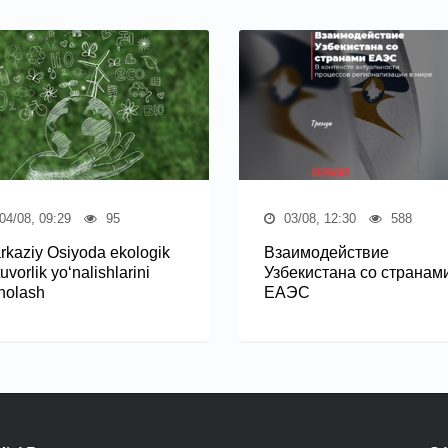
04/08, 09:29
95
03/08, 12:30
588
rkaziy Osiyoda ekologik
Взаимодействие
uvorlik yo‘nalishlarini
Узбекистана со странам
holash
ЕАЭС