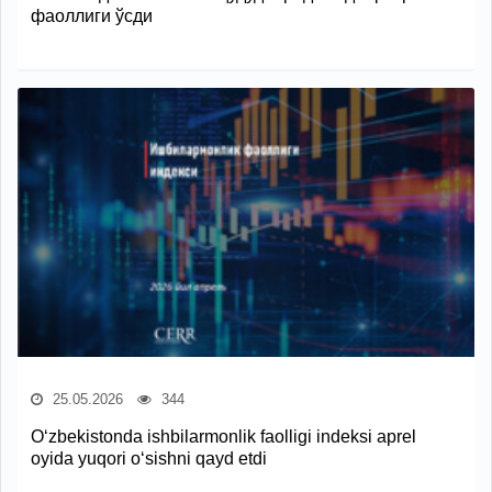
фаоллиги ўсди
25.05.2026
344
O‘zbekistonda ishbilarmonlik faolligi indeksi aprel
oyida yuqori o‘sishni qayd etdi