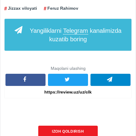
Jizzax viloyati
Feruz Rahimov
Yangiliklarni
Telegram
kanalimizda
kuzatib boring
Maqolani ulashing
IZOH QOLDIRISH