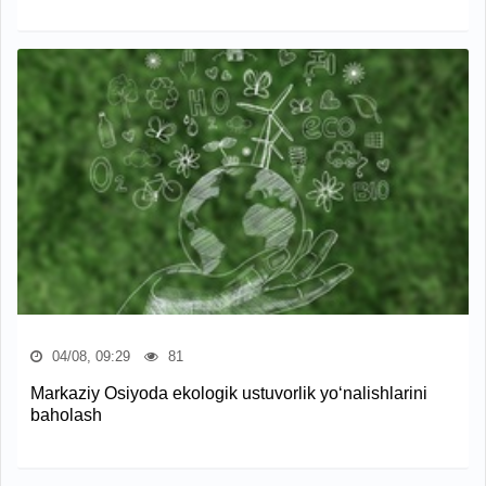
04/08, 09:29
81
Markaziy Osiyoda ekologik ustuvorlik yo‘nalishlarini
baholash