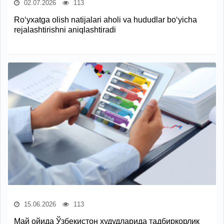
02.07.2026
113
Ro‘yxatga olish natijalari aholi va hududlar bo‘yicha
rejalashtirishni aniqlashtiradi
15.06.2026
113
Май ойида Ўзбекистон ҳудудларида тадбиркорлик