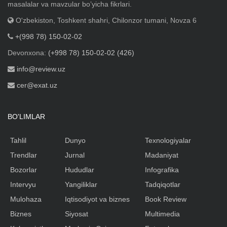
masalalar va mavzular boʼyicha fikrlari.
O'zbekiston, Toshkent shahri, Chilonzor tumani, Novza 6
+(998 78) 150-02-02
Devonxona:
(+998 78) 150-02-02 (426)
info@review.uz
cer@exat.uz
BO'LIMLAR
Tahlil
Dunyo
Texnologiyalar
Trendlar
Jurnal
Madaniyat
Bozorlar
Hududlar
Infografika
Intervyu
Yangiliklar
Tadqiqotlar
Mulohaza
Iqtisodiyot va biznes
Book Review
Biznes
Siyosat
Multimedia