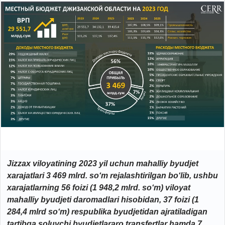
Jizzax viloyatining 2023 yil uchun mahalliy byudjet
xarajatlari 3 469 mlrd. so‘m rejalashtirilgan bo‘lib, ushbu
xarajatlarning 56 foizi (1 948,2 mlrd. so‘m) viloyat
mahalliy byudjeti daromadlari hisobidan, 37 foizi (1
284,4 mlrd so‘m) respublika byudjetidan ajratiladigan
tartibga soluvchi byudjetlararo transfertlar hamda 7