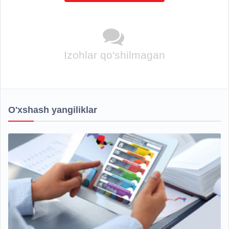
Izohlar qo'shilmagan
O'xshash yangiliklar