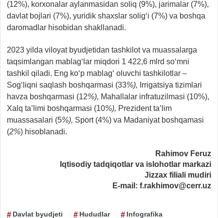
(12%), korxonalar aylanmasidan soliq (9%), jarimalar (7%),
davlat bojlari (7%), yuridik shaxslar solig‘i (7%) va boshqa
daromadlar hisobidan shakllanadi.
2023 yilda viloyat byudjetidan tashkilot va muassalarga
taqsimlangan mablag‘lar miqdori 1 422,6 mlrd so‘mni
tashkil qiladi. Eng ko‘p mablag‘ oluvchi tashkilotlar –
Sog‘liqni saqlash boshqarmasi (33
%),
Irrigatsiya tizimlari
havza boshqarmasi (12
%),
Mahallalar infratuzilmasi (10%),
Xalq ta’limi boshqarmasi (10
%),
Prezident ta’lim
muassasalari (5
%),
Sport (4%) va Madaniyat boshqamasi
(
2%
) hisoblanadi.
Rahimov Feruz
Iqtisodiy tadqiqotlar va islohotlar markazi
Jizzax filiali mudiri
E-mail: f.rakhimov@cerr.uz
Davlat byudjeti
Hududlar
Infografika