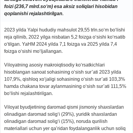
foizi (236,7 mlrd.so‘m) esa aksiz soliqlari hisobidan
qoplanishi rejalashtirilgan.
2023 yilda Yalpi hududiy mahsulot 29,55 trln.so‘m bo‘lishi
reja qilinib, 2022 yilga nisbatan 5,2 foizga o‘sishi ko‘rsatib
o‘tilgan. YaHM 2024 yilda 7,1 foizga va 2025 yilda 7,4
foizga o‘sishi mo‘ljallangan.
Viloyatning asosiy makroiqtisodiy ko‘rsatkichlari
hisoblangan sanoat sohasining o‘sish sur’ati 2023 yilda
107,9%, qishloq xo‘jaligi sohasining o‘sish sur’ati 103,3%
hamda chakana tovar aylanmasining o‘sish sur’ati 111,5%
bo‘lishi rejalashtirilgan.
Viloyat byudjetining daromad qismi jismoniy shaxslardan
olinadigan daromad solig‘i (29%), yuridik shaxslardan
olinadigan daromad solig‘i (15%), noruda qurilish
materiallari uchun yer qa’ridan foydalanganlik uchun soliq