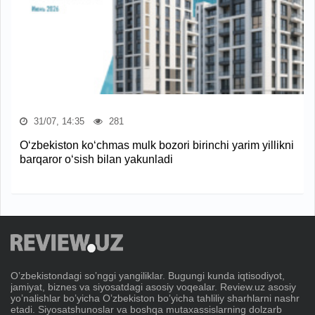
31/07, 14:35
281
O‘zbekiston ko‘chmas mulk bozori birinchi yarim yillikni
barqaror o‘sish bilan yakunladi
Oʼzbekistondagi soʼnggi yangiliklar. Bugungi kunda iqtisodiyot,
jamiyat, biznes va siyosatdagi asosiy voqealar. Review.uz asosiy
yoʼnalishlar boʼyicha Oʼzbekiston boʼyicha tahliliy sharhlarni nashr
etadi. Siyosatshunoslar va boshqa mutaxassislarning dolzarb