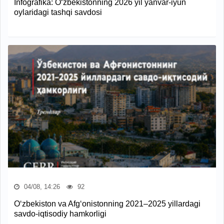
Infografika: O‘zbekistonning 2026 yil yanvar-iyun
oylaridagi tashqi savdosi
04/08, 14:26
92
O‘zbekiston va Afg‘onistonning 2021–2025 yillardagi
savdo-iqtisodiy hamkorligi