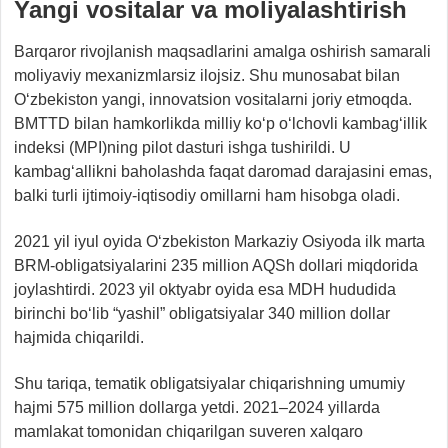
Yangi vositalar va moliyalashtirish
Barqaror rivojlanish maqsadlarini amalga oshirish samarali
moliyaviy mexanizmlarsiz ilojsiz. Shu munosabat bilan
O‘zbekiston yangi, innovatsion vositalarni joriy etmoqda.
BMTTD bilan hamkorlikda milliy ko‘p o‘lchovli kambag‘illik
indeksi (MPI)ning pilot dasturi ishga tushirildi. U
kambag‘allikni baholashda faqat daromad darajasini emas,
balki turli ijtimoiy-iqtisodiy omillarni ham hisobga oladi.
2021 yil iyul oyida O‘zbekiston Markaziy Osiyoda ilk marta
BRM-obligatsiyalarini 235 million AQSh dollari miqdorida
joylashtirdi. 2023 yil oktyabr oyida esa MDH hududida
birinchi bo‘lib “yashil” obligatsiyalar 340 million dollar
hajmida chiqarildi.
Shu tariqa, tematik obligatsiyalar chiqarishning umumiy
hajmi 575 million dollarga yetdi. 2021–2024 yillarda
mamlakat tomonidan chiqarilgan suveren xalqaro