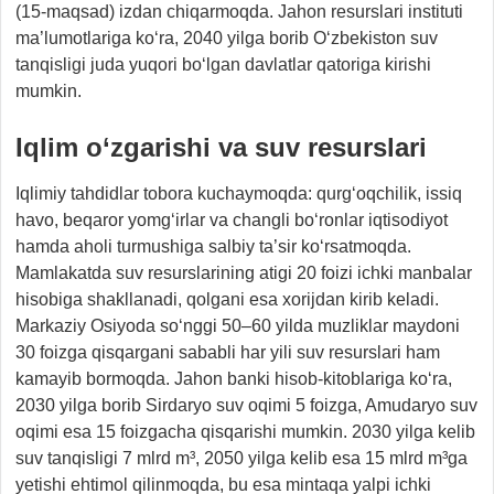
(15-maqsad) izdan chiqarmoqda. Jahon resurslari instituti
ma’lumotlariga ko‘ra, 2040 yilga borib O‘zbekiston suv
tanqisligi juda yuqori bo‘lgan davlatlar qatoriga kirishi
mumkin.
Iqlim o‘zgarishi va suv resurslari
Iqlimiy tahdidlar tobora kuchaymoqda: qurg‘oqchilik, issiq
havo, beqaror yomg‘irlar va changli bo‘ronlar iqtisodiyot
hamda aholi turmushiga salbiy ta’sir ko‘rsatmoqda.
Mamlakatda suv resurslarining atigi 20 foizi ichki manbalar
hisobiga shakllanadi, qolgani esa xorijdan kirib keladi.
Markaziy Osiyoda so‘nggi 50–60 yilda muzliklar maydoni
30 foizga qisqargani sababli har yili suv resurslari ham
kamayib bormoqda. Jahon banki hisob-kitoblariga ko‘ra,
2030 yilga borib Sirdaryo suv oqimi 5 foizga, Amudaryo suv
oqimi esa 15 foizgacha qisqarishi mumkin. 2030 yilga kelib
suv tanqisligi 7 mlrd m³, 2050 yilga kelib esa 15 mlrd m³ga
yetishi ehtimol qilinmoqda, bu esa mintaqa yalpi ichki