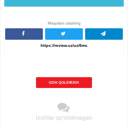
Maqolani ulashing
IZOH QOLDIRISH
Izohlar qo'shilmagan