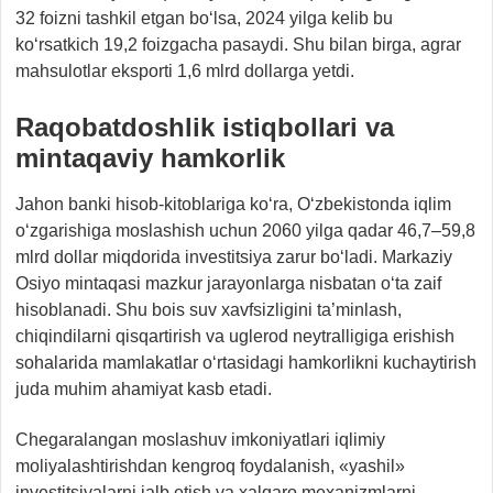
32 foizni tashkil etgan bo‘lsa, 2024 yilga kelib bu
ko‘rsatkich 19,2 foizgacha pasaydi. Shu bilan birga, agrar
mahsulotlar eksporti 1,6 mlrd dollarga yetdi.
Raqobatdoshlik istiqbollari va
mintaqaviy hamkorlik
Jahon banki hisob-kitoblariga ko‘ra, O‘zbekistonda iqlim
o‘zgarishiga moslashish uchun 2060 yilga qadar 46,7–59,8
mlrd dollar miqdorida investitsiya zarur bo‘ladi. Markaziy
Osiyo mintaqasi mazkur jarayonlarga nisbatan o‘ta zaif
hisoblanadi. Shu bois suv xavfsizligini ta’minlash,
chiqindilarni qisqartirish va uglerod neytralligiga erishish
sohalarida mamlakatlar o‘rtasidagi hamkorlikni kuchaytirish
juda muhim ahamiyat kasb etadi.
Chegaralangan moslashuv imkoniyatlari iqlimiy
moliyalashtirishdan kengroq foydalanish, «yashil»
investitsiyalarni jalb etish va xalqaro mexanizmlarni