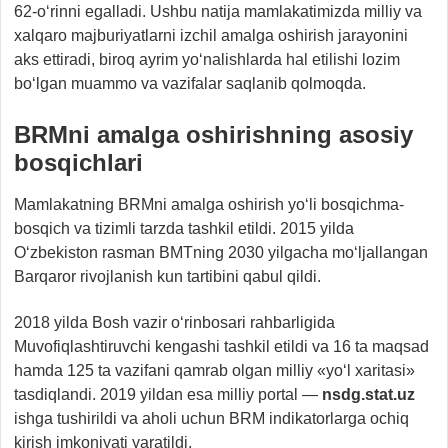
62-o‘rinni egalladi. Ushbu natija mamlakatimizda milliy va
xalqaro majburiyatlarni izchil amalga oshirish jarayonini
aks ettiradi, biroq ayrim yo‘nalishlarda hal etilishi lozim
bo‘lgan muammo va vazifalar saqlanib qolmoqda.
BRMni amalga oshirishning asosiy
bosqichlari
Mamlakatning BRMni amalga oshirish yo‘li bosqichma-
bosqich va tizimli tarzda tashkil etildi. 2015 yilda
O‘zbekiston rasman BMTning 2030 yilgacha mo‘ljallangan
Barqaror rivojlanish kun tartibini qabul qildi.
2018 yilda Bosh vazir o‘rinbosari rahbarligida
Muvofiqlashtiruvchi kengashi tashkil etildi va 16 ta maqsad
hamda 125 ta vazifani qamrab olgan milliy «yo‘l xaritasi»
tasdiqlandi. 2019 yildan esa milliy portal —
nsdg.stat.uz
ishga tushirildi va aholi uchun BRM indikatorlarga ochiq
kirish imkoniyati yaratildi.