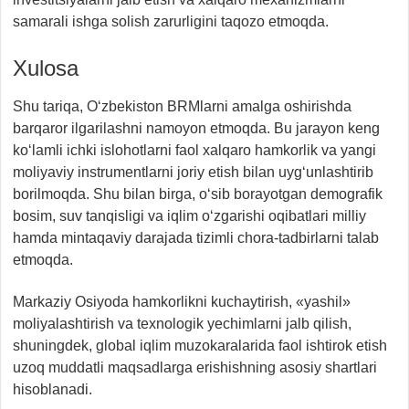
samarali ishga solish zarurligini taqozo etmoqda.
Xulosa
Shu tariqa, O‘zbekiston BRMlarni amalga oshirishda
barqaror ilgarilashni namoyon etmoqda. Bu jarayon keng
ko‘lamli ichki islohotlarni faol xalqaro hamkorlik va yangi
moliyaviy instrumentlarni joriy etish bilan uyg‘unlashtirib
borilmoqda. Shu bilan birga, o‘sib borayotgan demografik
bosim, suv tanqisligi va iqlim o‘zgarishi oqibatlari milliy
hamda mintaqaviy darajada tizimli chora-tadbirlarni talab
etmoqda.
Markaziy Osiyoda hamkorlikni kuchaytirish, «yashil»
moliyalashtirish va texnologik yechimlarni jalb qilish,
shuningdek, global iqlim muzokaralarida faol ishtirok etish
uzoq muddatli maqsadlarga erishishning asosiy shartlari
hisoblanadi.