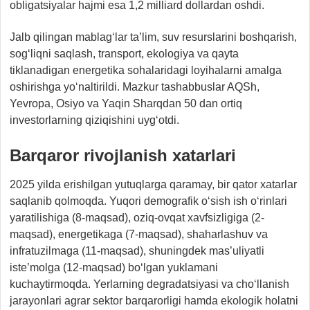
obligatsiyalar hajmi esa 1,2 milliard dollardan oshdi.
Jalb qilingan mablag‘lar ta’lim, suv resurslarini boshqarish,
sog‘liqni saqlash, transport, ekologiya va qayta
tiklanadigan energetika sohalaridagi loyihalarni amalga
oshirishga yo‘naltirildi. Mazkur tashabbuslar AQSh,
Yevropa, Osiyo va Yaqin Sharqdan 50 dan ortiq
investorlarning qiziqishini uyg‘otdi.
Barqaror rivojlanish xatarlari
2025 yilda erishilgan yutuqlarga qaramay, bir qator xatarlar
saqlanib qolmoqda. Yuqori demografik o‘sish ish o‘rinlari
yaratilishiga (8-maqsad), oziq-ovqat xavfsizligiga (2-
maqsad), energetikaga (7-maqsad), shaharlashuv va
infratuzilmaga (11-maqsad), shuningdek mas’uliyatli
iste’molga (12-maqsad) bo‘lgan yuklamani
kuchaytirmoqda. Yerlarning degradatsiyasi va cho‘llanish
jarayonlari agrar sektor barqarorligi hamda ekologik holatni