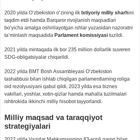
2020 yilda O‘zbekiston o‘zining ilk
Ixtiyoriy milliy sharh
ini
taqdim etdi hamda Barqaror rivojlanish maqsadlari
bo‘yicha amalga oshirilayotgan ishlar yuzasidan nazoratni
ta’minlash maqsadida
Parlament komissiyasi
tuzildi.
2021 yilda mintaqada ilk bor 235 million dollarlik suveren
SDG-obligatsiyalar chiqarildi.
2022 yilda BMT Bosh Assambleyasi O‘zbekiston
tashabbusi bilan ishlab chiqilgan parlamentlarning roliga
oid rezolyusiyani qabul qildi, 2023 yilda esa biznes
vakillari, yoshlar, xotin-qizlar hamda mahalla tuzilmalari
ishtirokida ikkinchi milliy hisobot tayyorlandi.
Milliy maqsad va
taraqqiyot
strategiyalari
2022 yilda Vazirlar Mahkamasining 83-sonli qarori bilan