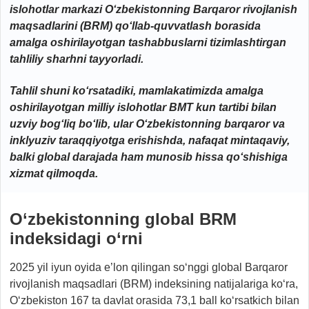
islohotlar markazi O‘zbekistonning Barqaror rivojlanish
maqsadlarini (BRM) qo‘llab-quvvatlash borasida
amalga oshirilayotgan tashabbuslarni tizimlashtirgan
tahliliy sharhni tayyorladi.
Tahlil shuni ko‘rsatadiki, mamlakatimizda amalga
oshirilayotgan milliy islohotlar BMT kun tartibi bilan
uzviy bog‘liq bo‘lib, ular O‘zbekistonning barqaror va
inklyuziv taraqqiyotga erishishda, nafaqat mintaqaviy,
balki global darajada ham munosib hissa qo‘shishiga
xizmat qilmoqda.
O‘zbekistonning
g
lobal
BRM
indeksidagi o‘rni
2025 yil iyun oyida e’lon qilingan so‘nggi global Barqaror
rivojlanish maqsadlari (BRM) indeksining natijalariga ko‘ra,
O‘zbekiston 167 ta davlat orasida 73,1 ball ko‘rsatkich bilan