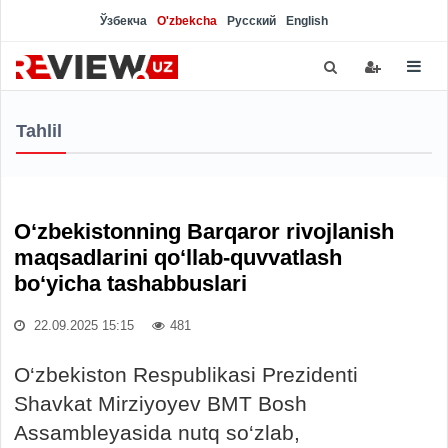
Ўзбекча
O'zbekcha
Русский
English
Tahlil
O‘zbekistonning Barqaror rivojlanish
maqsadlarini qo‘llab-quvvatlash
bo‘yicha tashabbuslari
22.09.2025 15:15
481
O‘zbekiston Respublikasi Prezidenti
Shavkat Mirziyoyev BMT Bosh
Assambleyasida nutq so‘zlab,