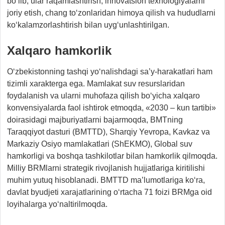
bo‘lib, ular raqamlashtirish, innovatsion texnologiyalarni
joriy etish, chang to‘zonlaridan himoya qilish va hududlarni
ko‘kalamzorlashtirish bilan uyg‘unlashtirilgan.
Xalqaro hamkorlik
O‘zbekistonning tashqi yo‘nalishdagi sa’y-harakatlari ham
tizimli xarakterga ega. Mamlakat suv resurslaridan
foydalanish va ularni muhofaza qilish bo‘yicha xalqaro
konvensiyalarda faol ishtirok etmoqda, «2030 – kun tartibi»
doirasidagi majburiyatlarni bajarmoqda, BMTning
Taraqqiyot dasturi (BMTTD), Sharqiy Yevropa, Kavkaz va
Markaziy Osiyo mamlakatlari (ShEKMO), Global suv
hamkorligi va boshqa tashkilotlar bilan hamkorlik qilmoqda.
Milliy BRMlarni strategik rivojlanish hujjatlariga kiritilishi
muhim yutuq hisoblanadi. BMTTD ma’lumotlariga ko‘ra,
davlat byudjeti xarajatlarining o‘rtacha 71 foizi BRMga oid
loyihalarga yo‘naltirilmoqda.