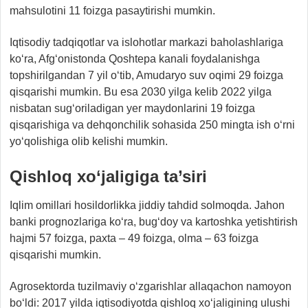
mahsulotini 11 foizga pasaytirishi mumkin.
Iqtisodiy tadqiqotlar va islohotlar markazi baholashlariga
ko‘ra, Afg‘onistonda Qoshtepa kanali foydalanishga
topshirilgandan 7 yil o‘tib, Amudaryo suv oqimi 29 foizga
qisqarishi mumkin. Bu esa 2030 yilga kelib 2022 yilga
nisbatan sug‘oriladigan yer maydonlarini 19 foizga
qisqarishiga va dehqonchilik sohasida 250 mingta ish o‘rni
yo‘qolishiga olib kelishi mumkin.
Qishloq xo‘jaligiga ta’siri
Iqlim omillari hosildorlikka jiddiy tahdid solmoqda. Jahon
banki prognozlariga ko‘ra, bug‘doy va kartoshka yetishtirish
hajmi 57 foizga, paxta – 49 foizga, olma – 63 foizga
qisqarishi mumkin.
Agrosektorda tuzilmaviy o‘zgarishlar allaqachon namoyon
bo‘ldi: 2017 yilda iqtisodiyotda qishloq xo‘jaligining ulushi