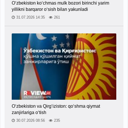
O‘zbekiston ko‘chmas mulk bozori birinchi yarim
yillikni barqaror o‘sish bilan yakunladi
31.07.2026 14:35
261
O‘zbekiston va Qirg‘iziston: qo‘shma qiymat
zanjirlariga o‘tish
30.07.2026 08:56
235