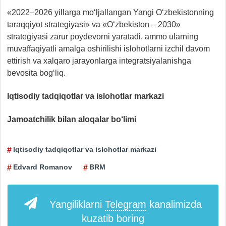
«2022–2026 yillarga mo‘ljallangan Yangi O‘zbekistonning
taraqqiyot strategiyasi» va «O‘zbekiston – 2030»
strategiyasi zarur poydevorni yaratadi, ammo ularning
muvaffaqiyatli amalga oshirilishi islohotlarni izchil davom
ettirish va xalqaro jarayonlarga integratsiyalanishga
bevosita bog‘liq.
Iqtisodiy tadqiqotlar va islohotlar markazi
Jamoatchilik bilan aloqalar bo‘limi
Iqtisodiy tadqiqotlar va islohotlar markazi
Edvard Romanov
BRM
Yangiliklarni
Telegram
kanalimizda
kuzatib boring