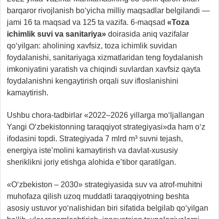
barqaror rivojlanish bo‘yicha milliy maqsadlar belgilandi —
jami 16 ta maqsad va 125 ta vazifa. 6-maqsad
«Toza
ichimlik suvi va sanitariya»
doirasida aniq vazifalar
qo‘yilgan: aholining xavfsiz, toza ichimlik suvidan
foydalanishi, sanitariyaga xizmatlaridan teng foydalanish
imkoniyatini yaratish va chiqindi suvlardan xavfsiz qayta
foydalanishni kengaytirish orqali suv ifloslanishini
kamaytirish.
Ushbu chora-tadbirlar «2022–2026 yillarga mo‘ljallangan
Yangi O‘zbekistonning taraqqiyot strategiyasi»da ham o‘z
ifodasini topdi. Strategiyada 7 mlrd m³ suvni tejash,
energiya iste’molini kamaytirish va davlat-xususiy
sheriklikni joriy etishga alohida e’tibor qaratilgan.
«O‘zbekiston – 2030» strategiyasida suv va atrof-muhitni
muhofaza qilish uzoq muddatli taraqqiyotning beshta
asosiy ustuvor yo‘nalishidan biri sifatida belgilab qo‘yilgan