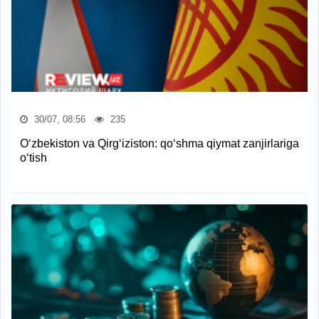
30/07, 08:56
235
O‘zbekiston va Qirg‘iziston: qo‘shma qiymat zanjirlariga
o‘tish