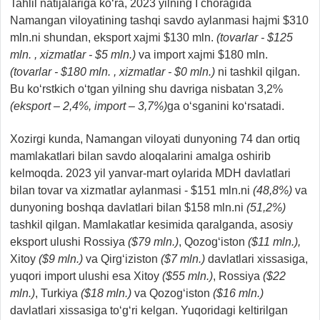
Tahlil natijalariga ko‘ra, 2023 yilning I choragida
Namangan viloyatining tashqi savdo aylanmasi hajmi $310
mln.ni shundan, eksport xajmi $130 mln.
(tovarlar - $125
mln. , xizmatlar - $5 mln.)
va import xajmi $180 mln.
(tovarlar - $180 mln. , xizmatlar - $0 mln.)
ni tashkil qilgan.
Bu ko‘rstkich o‘tgan yilning shu davriga nisbatan 3,2%
(eksport – 2,4%, import – 3,7%)
ga o‘sganini ko‘rsatadi.
Xozirgi kunda, Namangan viloyati dunyoning 74 dan ortiq
mamlakatlari bilan savdo aloqalarini amalga oshirib
kelmoqda. 2023 yil yanvar-mart oylarida MDH davlatlari
bilan tovar va xizmatlar aylanmasi - $151 mln.ni
(48,8%)
va
dunyoning boshqa davlatlari bilan $158 mln.ni
(51,2%)
tashkil qilgan. Mamlakatlar kesimida qaralganda, asosiy
eksport ulushi Rossiya
($79 mln.)
, Qozog‘iston
($11 mln.),
Xitoy
($9 mln.)
va Qirg‘iziston
($7 mln.)
davlatlari xissasiga,
yuqori import ulushi esa Xitoy
($55 mln.)
, Rossiya
($22
mln.)
, Turkiya
($18 mln.)
va Qozog‘iston
($16 mln.)
davlatlari xissasiga to‘g‘ri kelgan. Yuqoridagi keltirilgan