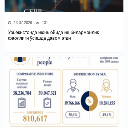
13.07.2026
131
Ўзбекистонда июнь ойида ишбилармонлик
фаоллиги ўсишда давом этди