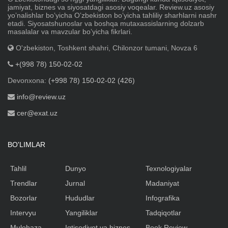
jamiyat, biznes va siyosatdagi asosiy voqealar. Review.uz asosiy
yoʼnalishlar boʼyicha Oʼzbekiston boʼyicha tahliliy sharhlarni nashr
etadi. Siyosatshunoslar va boshqa mutaxassislarning dolzarb
masalalar va mavzular boʼyicha fikrlari.
O'zbekiston, Toshkent shahri, Chilonzor tumani, Novza 6
+(998 78) 150-02-02
Devonxona:
(+998 78) 150-02-02 (426)
info@review.uz
cer@exat.uz
BO'LIMLAR
Tahlil
Dunyo
Texnologiyalar
Trendlar
Jurnal
Madaniyat
Bozorlar
Hududlar
Infografika
Intervyu
Yangiliklar
Tadqiqotlar
Mulohaza
Iqtisodiyot va biznes
Book Review