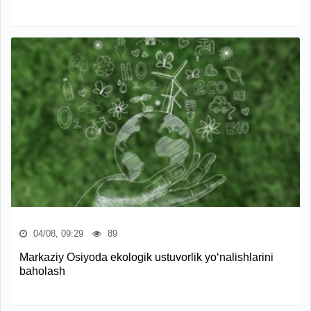
04/08, 09:29
89
Markaziy Osiyoda ekologik ustuvorlik yo‘nalishlarini
baholash