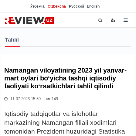
Ўзбекча
O'zbekcha
Русский
English
Tahlil
Namangan viloyatining 2023 yil yanvar-
mart oylari bo‘yicha tashqi iqtisodiy
faoliyati ko‘rsatkichlari tahlil qilindi
11.07.2023 15:59
149
Iqtisodiy tadqiqotlar va islohotlar
markazining Namangan filiali xodimlari
tomonidan Prezident huzuridagi Statistika