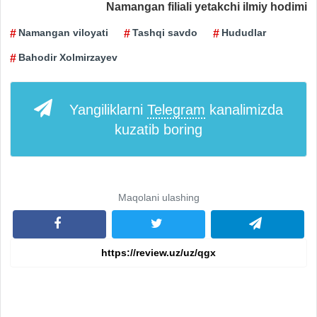
Namangan filiali yetakchi ilmiy hodimi
Namangan viloyati
Tashqi savdo
Hududlar
Bahodir Xolmirzayev
Yangiliklarni
Telegram
kanalimizda
kuzatib boring
Maqolani ulashing