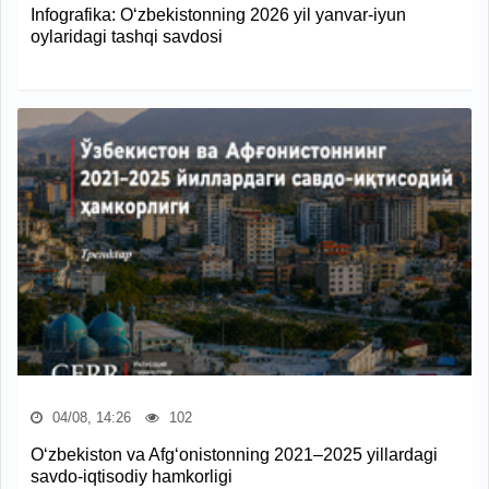
Infografika: O‘zbekistonning 2026 yil yanvar-iyun
oylaridagi tashqi savdosi
04/08, 14:26
102
O‘zbekiston va Afg‘onistonning 2021–2025 yillardagi
savdo-iqtisodiy hamkorligi