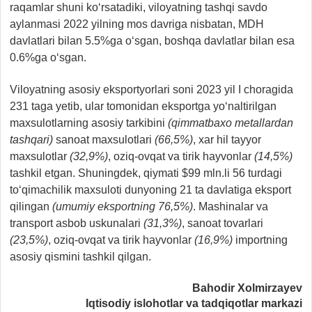
raqamlar shuni ko‘rsatadiki, viloyatning tashqi savdo
aylanmasi 2022 yilning mos davriga nisbatan, MDH
davlatlari bilan 5.5%ga o‘sgan, boshqa davlatlar bilan esa
0.6%ga o‘sgan.
Viloyatning asosiy eksportyorlari soni 2023 yil I choragida
231 taga yetib, ular tomonidan eksportga yo‘naltirilgan
maxsulotlarning asosiy tarkibini
(qimmatbaxo metallardan
tashqari)
sanoat maxsulotlari
(66,5%)
, xar hil tayyor
maxsulotlar
(32,9%)
, oziq-ovqat va tirik hayvonlar
(14,5%)
tashkil etgan. Shuningdek, qiymati $99 mln.li 56 turdagi
to‘qimachilik maxsuloti dunyoning 21 ta davlatiga eksport
qilingan
(umumiy eksportning 76,5%)
. Mashinalar va
transport asbob uskunalari
(31,3%)
, sanoat tovarlari
(23,5%)
, oziq-ovqat va tirik hayvonlar
(16,9%)
importning
asosiy qismini tashkil qilgan.
Bahodir Xolmirzayev
Iqtisodiy islohotlar va tadqiqotlar markazi