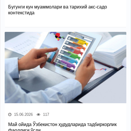
Бугунги кун муаммолари ва тарихий акс-садо
контекстида
15.06.2026
117
Май ойида Ўзбекистон ҳудудларида тадбиркорлик
фаоллиги ўсди