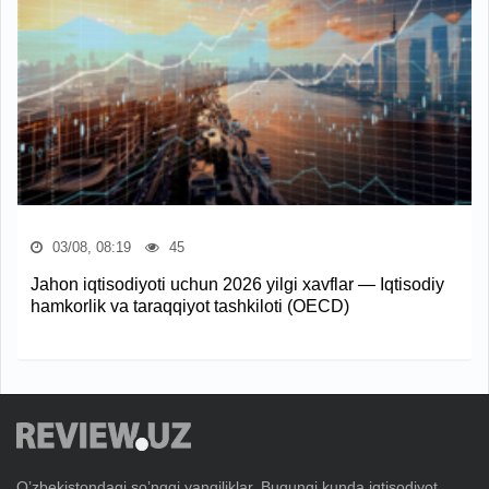
03/08, 08:19
45
Jahon iqtisodiyoti uchun 2026 yilgi xavflar — Iqtisodiy
hamkorlik va taraqqiyot tashkiloti (OECD)
Oʼzbekistondagi soʼnggi yangiliklar. Bugungi kunda iqtisodiyot,