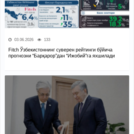
03.06.2026
133
Fitch Ўзбекистоннинг суверен рейтинги бўйича
прогнозни “Барқарор”дан “Ижобий”га яхшилади