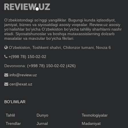
Oʼzbekistondagi soʼnggi yangiliklar. Bugungi kunda iqtisodiyot,
jamiyat, biznes va siyosatdagi asosiy voqealar. Review.uz asosiy
yoʼnalishlar boʼyicha Oʼzbekiston boʼyicha tahliliy sharhlarni nashr
etadi. Siyosatshunoslar va boshqa mutaxassislarning dolzarb
masalalar va mavzular boʼyicha fikrlari.
O'zbekiston, Toshkent shahri, Chilonzor tumani, Novza 6
+(998 78) 150-02-02
Devonxona:
(+998 78) 150-02-02 (426)
info@review.uz
cer@exat.uz
BO'LIMLAR
Tahlil
Dunyo
Texnologiyalar
Trendlar
Jurnal
Madaniyat