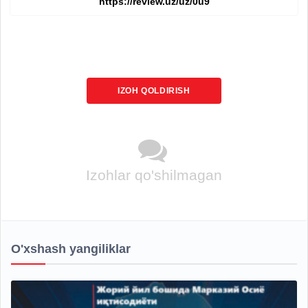
IZOH QOLDIRISH
Izohlar qo'shilmagan
O'xshash yangiliklar