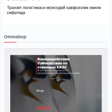
Транзит логистикаси иқтисодий хавфсизлик омили
сифатида
Ommabop