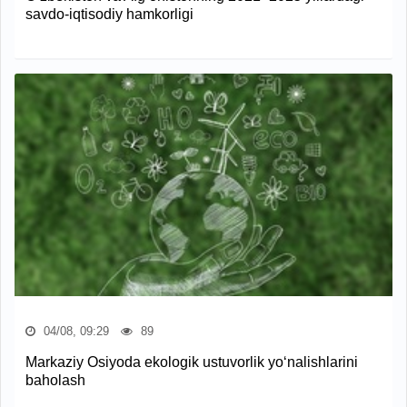
savdo-iqtisodiy hamkorligi
04/08, 09:29
89
Markaziy Osiyoda ekologik ustuvorlik yo‘nalishlarini
baholash