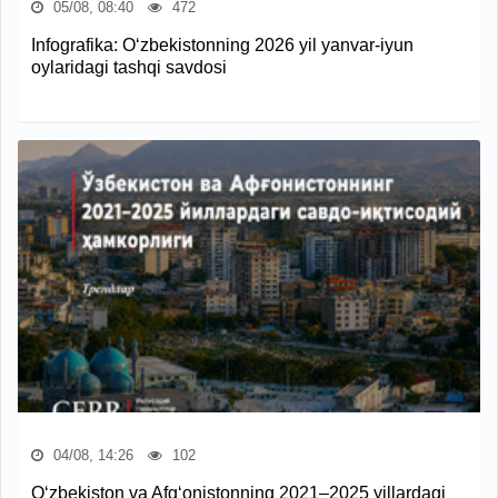
05/08, 08:40
472
Infografika: O‘zbekistonning 2026 yil yanvar-iyun
oylaridagi tashqi savdosi
04/08, 14:26
102
O‘zbekiston va Afg‘onistonning 2021–2025 yillardagi