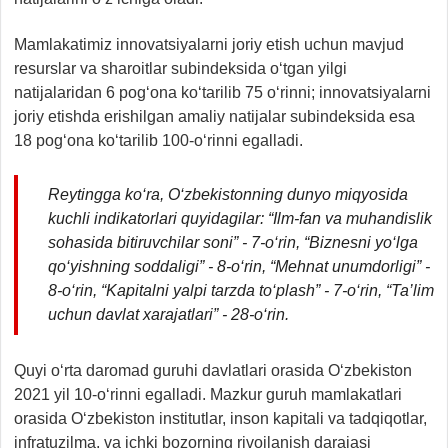
Mamlakatimiz innovatsiyalarni joriy etish uchun mavjud
resurslar va sharoitlar subindeksida o‘tgan yilgi
natijalaridan 6 pog‘ona ko‘tarilib 75 o‘rinni; innovatsiyalarni
joriy etishda erishilgan amaliy natijalar subindeksida esa
18 pog‘ona ko‘tarilib 100-o‘rinni egalladi.
Reytingga ko‘ra, O‘zbekistonning dunyo miqyosida
kuchli indikatorlari quyidagilar: “Ilm-fan va muhandislik
sohasida bitiruvchilar soni” - 7-o‘rin, “Biznesni yo‘lga
qo‘yishning soddaligi” - 8-o‘rin, “Mehnat unumdorligi” -
8-o‘rin, “Kapitalni yalpi tarzda to‘plash” - 7-o‘rin, “Ta’lim
uchun davlat xarajatlari” - 28-o‘rin.
Quyi o‘rta daromad guruhi davlatlari orasida O‘zbekiston
2021 yil 10-o‘rinni egalladi. Mazkur guruh mamlakatlari
orasida O‘zbekiston institutlar, inson kapitali va tadqiqotlar,
infratuzilma, va ichki bozorning rivojlanish darajasi