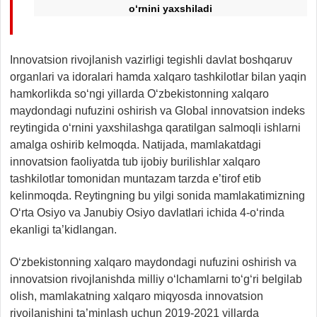
o‘rnini yaxshiladi
Innovatsion rivojlanish vazirligi tegishli davlat boshqaruv
organlari va idoralari hamda xalqaro tashkilotlar bilan yaqin
hamkorlikda so‘ngi yillarda O‘zbekistonning xalqaro
maydondagi nufuzini oshirish va Global innovatsion indeks
reytingida o‘rnini yaxshilashga qaratilgan salmoqli ishlarni
amalga oshirib kelmoqda. Natijada, mamlakatdagi
innovatsion faoliyatda tub ijobiy burilishlar xalqaro
tashkilotlar tomonidan muntazam tarzda e’tirof etib
kelinmoqda. Reytingning bu yilgi sonida mamlakatimizning
O‘rta Osiyo va Janubiy Osiyo davlatlari ichida 4-o‘rinda
ekanligi ta’kidlangan.
O‘zbekistonning xalqaro maydondagi nufuzini oshirish va
innovatsion rivojlanishda milliy o‘lchamlarni to‘g‘ri belgilab
olish, mamlakatning xalqaro miqyosda innovatsion
rivojlanishini ta’minlash uchun 2019-2021 yillarda