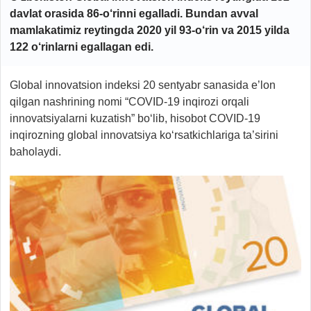
davlat orasida 86-o‘rinni egalladi.
Bundan avval
mamlakatimiz reytingda 2020 yil 93-o‘rin va 2015 yilda
122 o‘rinlarni egallagan edi.
Global innovatsion indeksi 20 sentyabr sanasida e’lon
qilgan nashrining nomi “COVID-19 inqirozi orqali
innovatsiyalarni kuzatish” bo‘lib, hisobot COVID-19
inqirozning global innovatsiya ko‘rsatkichlariga ta’sirini
baholaydi.