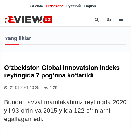
Ўзбекча
O'zbekcha
Русский
English
Yangiliklar
O‘zbekiston Global innovatsion indeks
reytingida 7 pog‘ona ko‘tarildi
21.09.2021 10:25
1.2K
Bundan avval mamlakatimiz reytingda 2020
yil 93-o‘rin va 2015 yilda 122 o‘rinlarni
egallagan edi.