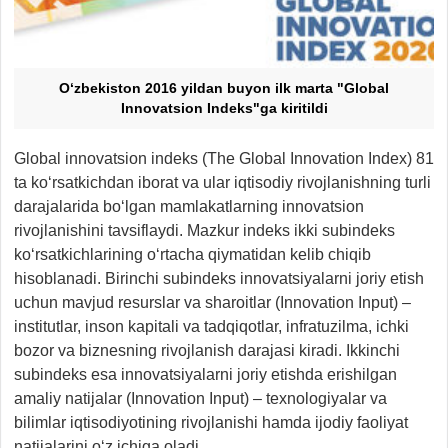
O‘zbekiston 2016 yildan buyon ilk marta "Global
Innovatsion Indeks"ga kiritildi
Global innovatsion indeks (The Global Innovation Index) 81
ta ko‘rsatkichdan iborat va ular iqtisodiy rivojlanishning turli
darajalarida bo‘lgan mamlakatlarning innovatsion
rivojlanishini tavsiflaydi. Mazkur indeks ikki subindeks
ko‘rsatkichlarining o‘rtacha qiymatidan kelib chiqib
hisoblanadi. Birinchi subindeks innovatsiyalarni joriy etish
uchun mavjud resurslar va sharoitlar (Innovation Input) –
institutlar, inson kapitali va tadqiqotlar, infratuzilma, ichki
bozor va biznesning rivojlanish darajasi kiradi. Ikkinchi
subindeks esa innovatsiyalarni joriy etishda erishilgan
amaliy natijalar (Innovation Input) – texnologiyalar va
bilimlar iqtisodiyotining rivojlanishi hamda ijodiy faoliyat
natijalarini o‘z ichiga oladi.