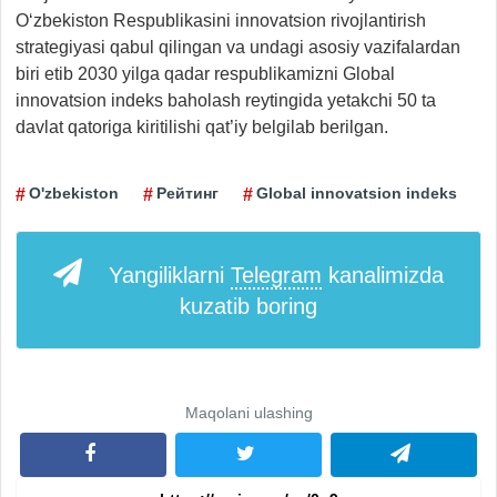
O‘zbekiston Respublikasini innovatsion rivojlantirish
strategiyasi qabul qilingan va undagi asosiy vazifalardan
biri etib 2030 yilga qadar respublikamizni Global
innovatsion indeks baholash reytingida yetakchi 50 ta
davlat qatoriga kiritilishi qat’iy belgilab berilgan.
O'zbekiston
Рейтинг
Global innovatsion indeks
Yangiliklarni
Telegram
kanalimizda
kuzatib boring
Maqolani ulashing