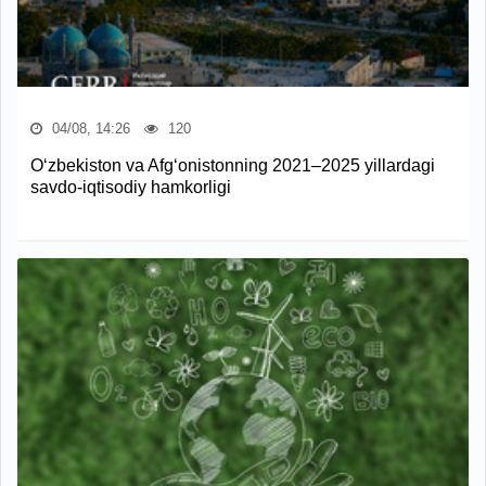
04/08, 14:26
120
O‘zbekiston va Afg‘onistonning 2021–2025 yillardagi
savdo-iqtisodiy hamkorligi