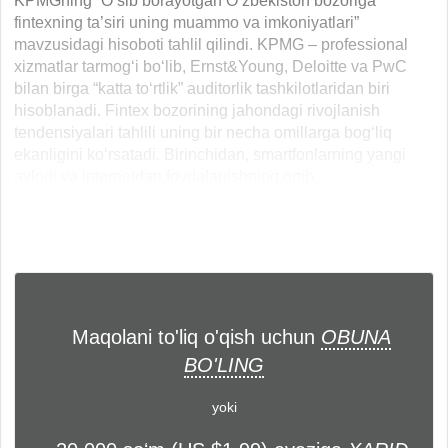
KPMGning “O‘sib borayotgan O‘zbekiston bozoriga
fintexning ta’siri uning muammo va imkoniyatlari”
mavzusidagi hisoboti tahlil qilindi. KPMG – professional
xizmatlar tarmog‘i bo‘lib, Ernst&Young, Deloitte va PwC
bilan birga “katta to‘rtlik” auditorlik tashkilotlaridan biri
hisoblanadi. Fintex bozorining jahondagi rivojlanish
tendensiyalari tahlili uning bir necha omillarga bog‘liq
ekanligini ko‘rsatadi. Birinchidan, smartfonlarning yangi
avlodi va internetdan foydalanishning ortib... ...
Maqolani to'liq o'qish uchun
OBUNA
BO'LING
yoki