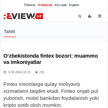
Ўзбекча
O'zbekcha
Русский
English
Tahlil
O‘zbekistonda fintex bozori: muammo
va imkoniyatlar
5.04.2024 10:31
231
Fintex insonlarga qulay moliyaviy
xizmatlarni taqdim etadi. Fintex orqali pul
yuborish, mobil bankdan foydalanish yoki
kripto sotib olish mumkin.