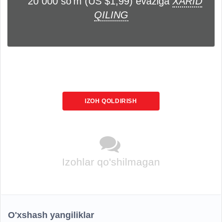
20 000 soʻm (US $1,99) evaziga
XARID
QILING
IZOH QOLDIRISH
Izohlar qo'shilmagan
O'xshash yangiliklar