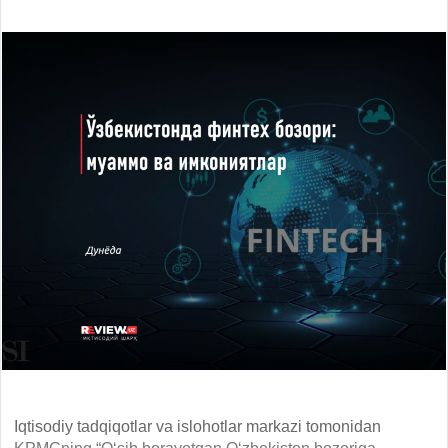
Iqtisodiy tadqiqotlar va islohotlar markazi tomonidan