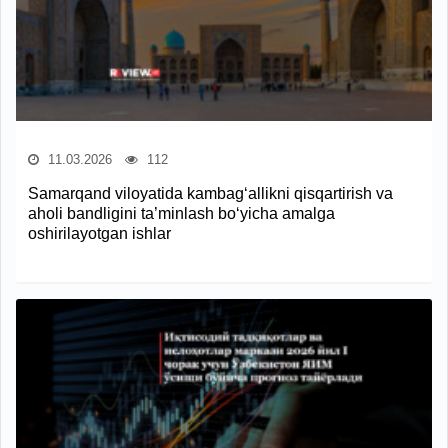
11.03.2026
112
Samarqand viloyatida kambag‘allikni qisqartirish va
aholi bandligini ta’minlash bo‘yicha amalga
oshirilayotgan ishlar