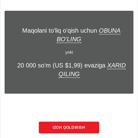
Maqolani to'liq o'qish uchun
OBUNA
BO'LING
yoki
20 000 soʻm (US $1,99) evaziga
XARID
QILING
IZOH QOLDIRISH