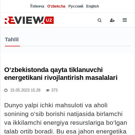
Ўзбекча
O'zbekcha
Русский
English
Tahlil
O‘zbekistonda qayta tiklanuvchi
energetikani rivojlantirish masalalari
15.05.2023 15:28
373
Dunyo yalpi ichki mahsuloti va aholi
sonining o‘sib borishi natijasida birlamchi
va ikkilamchi energiya resurslariga bo‘lgan
talab ortib boradi. Bu esa jahon energetika