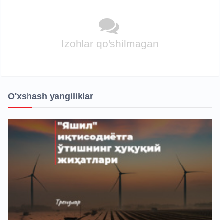
Izohlar qo'shilmagan
O'xshash yangiliklar