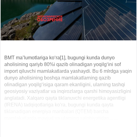
BMT ma’lumotlariga ko‘ra[1], bugungi kunda dunyo
aholisining qariyb 80%i qazib olinadigan yoqilg‘ini sof
import qiluvchi mamlakatlarda yashaydi. Bu 6 mlrdga yaqin
dunyo aholisining boshqa mamlakatlarning qazib
olinadigan yoqilg‘isiga qaram ekanligini, ularning tashqi
geosiyosiy vaziyatlar va inqirozlarga qarshi himoyasizligini
anglatadi. Xalqaro qayta tiklanuvchi energetika agentligi
(IRENA) tadqiqotlariga ko‘ra, bugungi kunda qayta
tiklanadigan energiya manbalari (QTEM) barcha
mamlakatlarda mavjud va ularning salohiyatidan... ...