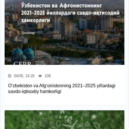
04/08, 14:26
109
O‘zbekiston va Afg‘onistonning 2021–2025 yillardagi
savdo-iqtisodiy hamkorligi