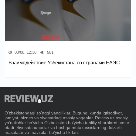
03/08, 12:30
581
Взаимодействие Узбекистана со странами ЕАЭС
Oʼzbekistondagi soʼnggi yangiliklar. Bugungi kunda iqtisodiyot,
jamiyat, biznes va siyosatdagi asosiy voqealar. Review.uz asosiy
yoʼnalishlar boʼyicha Oʼzbekiston boʼyicha tahliliy sharhlarni nashr
etadi. Siyosatshunoslar va boshqa mutaxassislarning dolzarb
masalalar va mavzular boʼyicha fikrlari.