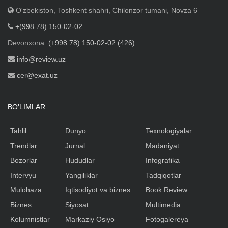
O'zbekiston, Toshkent shahri, Chilonzor tumani, Novza 6
+(998 78) 150-02-02
Devonxona:
(+998 78) 150-02-02 (426)
info@review.uz
cer@exat.uz
BO'LIMLAR
Tahlil
Dunyo
Texnologiyalar
Trendlar
Jurnal
Madaniyat
Bozorlar
Hududlar
Infografika
Intervyu
Yangiliklar
Tadqiqotlar
Mulohaza
Iqtisodiyot va biznes
Book Review
Biznes
Siyosat
Multimedia
Kolumnistlar
Markaziy Osiyo
Fotogalereya