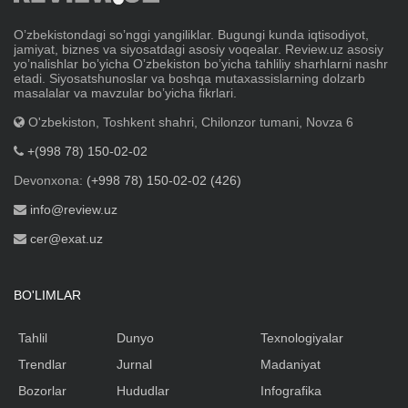
Oʼzbekistondagi soʼnggi yangiliklar. Bugungi kunda iqtisodiyot,
jamiyat, biznes va siyosatdagi asosiy voqealar. Review.uz asosiy
yoʼnalishlar boʼyicha Oʼzbekiston boʼyicha tahliliy sharhlarni nashr
etadi. Siyosatshunoslar va boshqa mutaxassislarning dolzarb
masalalar va mavzular boʼyicha fikrlari.
O'zbekiston, Toshkent shahri, Chilonzor tumani, Novza 6
+(998 78) 150-02-02
Devonxona:
(+998 78) 150-02-02 (426)
info@review.uz
cer@exat.uz
BO'LIMLAR
Tahlil
Dunyo
Texnologiyalar
Trendlar
Jurnal
Madaniyat
Bozorlar
Hududlar
Infografika