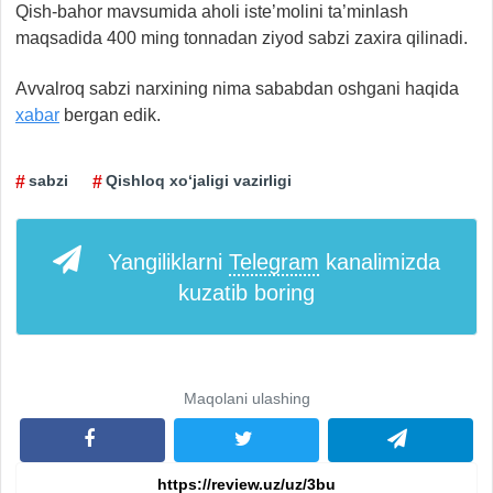
Qish-bahor mavsumida aholi iste’molini ta’minlash
maqsadida 400 ming tonnadan ziyod sabzi zaxira qilinadi.
Avvalroq sabzi narxining nima sababdan oshgani haqida
xabar
bergan edik.
sabzi
Qishloq xo‘jaligi vazirligi
Yangiliklarni
Telegram
kanalimizda
kuzatib boring
Maqolani ulashing