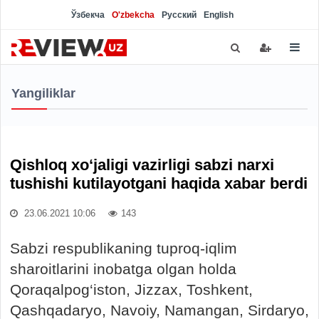
Ўзбекча
O'zbekcha
Русский
English
Yangiliklar
Qishloq xo‘jaligi vazirligi sabzi narxi
tushishi kutilayotgani haqida xabar berdi
23.06.2021 10:06
143
Sabzi respublikaning tuproq-iqlim
sharoitlarini inobatga olgan holda
Qoraqalpog‘iston, Jizzax, Toshkent,
Qashqadaryo, Navoiy, Namangan, Sirdaryo,