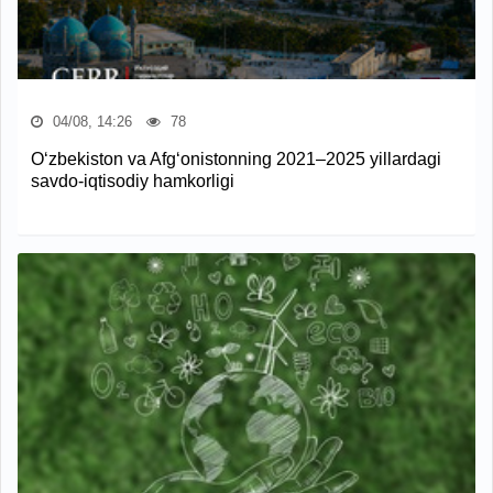
04/08, 14:26
78
O‘zbekiston va Afg‘onistonning 2021–2025 yillardagi
savdo-iqtisodiy hamkorligi