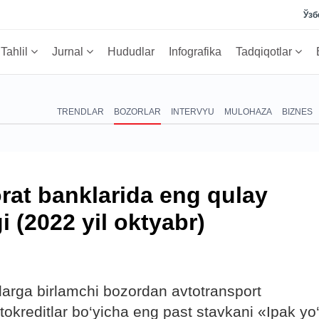
Ўзб
Tahlil
Jurnal
Hududlar
Infografika
Tadqiqotlar
TRENDLAR
BOZORLAR
INTERVYU
MULOHAZA
BIZNES
orat banklarida eng qulay
i (2022 yil oktyabr)
larga birlamchi bozordan avtotransport
vtokreditlar bo‘yicha eng past stavkani «Ipak yo‘