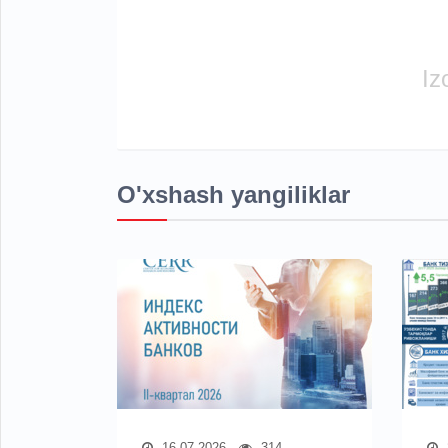
Iz
O'xshash yangiliklar
16.07.2026
314