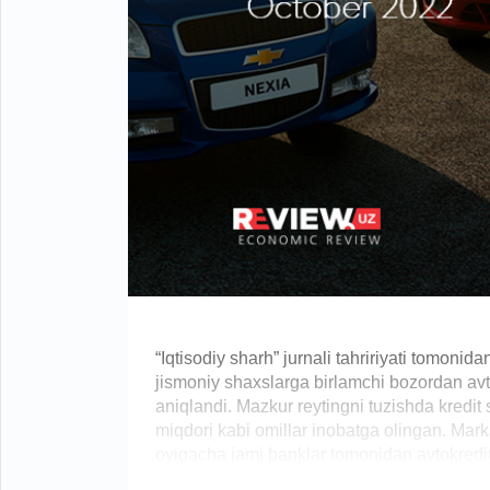
“Iqtisodiy sharh” jurnali tahririyati tomonid
jismoniy shaxslarga birlamchi bozordan avtot
aniqlandi. Mazkur reytingni tuzishda kredit s
miqdori kabi omillar inobatga olingan. Mark
oyigacha jami banklar tomonidan avtokredit 