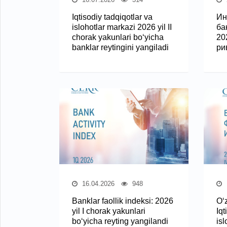
Iqtisodiy tadqiqotlar va
Ин
islohotlar markazi 2026 yil II
ба
chorak yakunlari bo‘yicha
20
banklar reytingini yangiladi
ри
16.04.2026
948
Banklar faollik indeksi: 2026
O‘
yil I chorak yakunlari
Iqt
bo‘yicha reyting yangilandi
isl