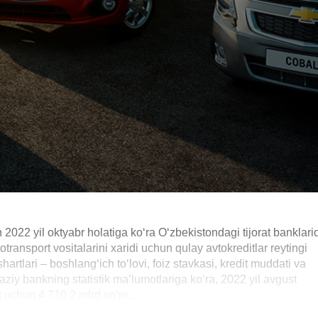
an 2022 yil oktyabr holatiga ko‘ra O‘zbekistondagi tijorat banklari
ransport vositalarini xaridi uchun qulay avtokreditlar reytingi
hartlari – boshlang‘ich to‘lovi, foiz stavkasi, kredit muddati va
aziy bankning statistik ma’lumotlariga ko‘ra, 2022 yil avgust
uchun 4 710,2 mlrd.so‘m... ...