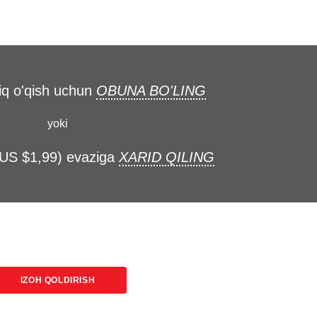
liq o'qish uchun
OBUNA BO'LING
yoki
(US $1,99) evaziga
XARID QILING
IZOH QOLDIRISH