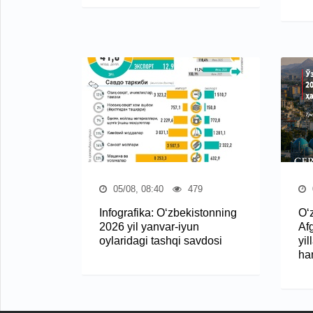
05/08, 08:40
479
Infografika: O‘zbekistonning
O‘
2026 yil yanvar-iyun
Af
oylaridagi tashqi savdosi
yil
ha