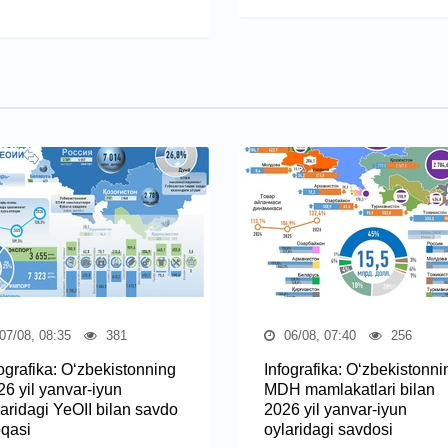
07/08, 08:35
381
06/08, 07:40
256
fografika: O‘zbekistonning
Infografika: O‘zbekistonni
26 yil yanvar-iyun
MDH mamlakatlari bilan
laridagi YeOII bilan savdo
2026 yil yanvar-iyun
oqasi
oylaridagi savdosi