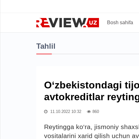
Bosh sahifa
Tahlil
O‘zbekistondagi tij
avtokreditlar reyting
11.10.2022 10:32
860
Reytingga ko‘ra, jismoniy shaxs
vositalarini xarid qilish uchun a