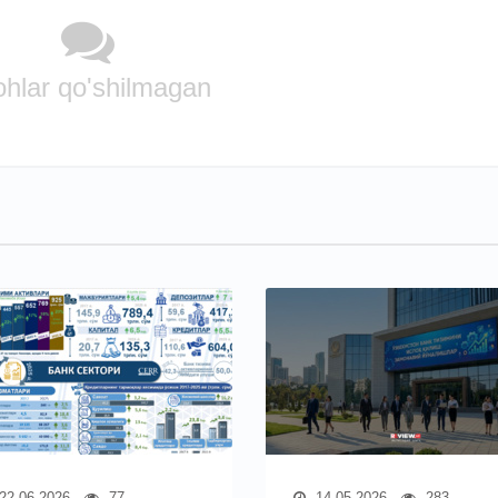
ohlar qo'shilmagan
22.06.2026
77
14.05.2026
283