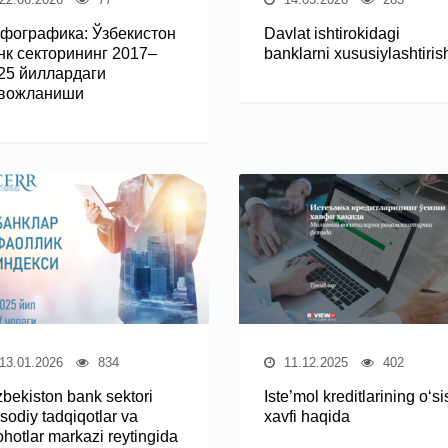
фографика: Ўзбекистон
Davlat ishtirokidagi
нк секторининг 2017–
banklarni xususiylashtiris
25 йиллардаги
вожланиши
13.01.2026
834
11.12.2025
402
zbekiston bank sektori
Iste’mol kreditlarining o‘si
isodiy tadqiqotlar va
xavfi haqida
ohotlar markazi reytingida