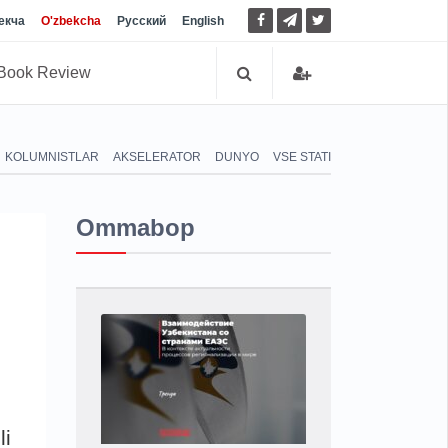
екча
O'zbekcha
Русский
English
Book Review
KOLUMNISTLAR
AKSELERATOR
DUNYO
VSE STATI
Ommabop
li