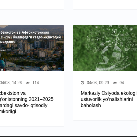
04/08, 14:26
114
04/08, 09:29
94
zbekiston va
Markaziy Osiyoda ekologi
g‘onistonning 2021–2025
ustuvorlik yo‘nalishlarini
lardagi savdo-iqtisodiy
baholash
mkorligi