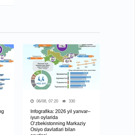
06/08, 07:20
330
ng
Infografika: 2026 yil yanvar–
iyun oylarida
O‘zbekistonning Markaziy
Osiyo davlatlari bilan