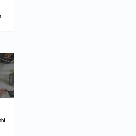
h
shi