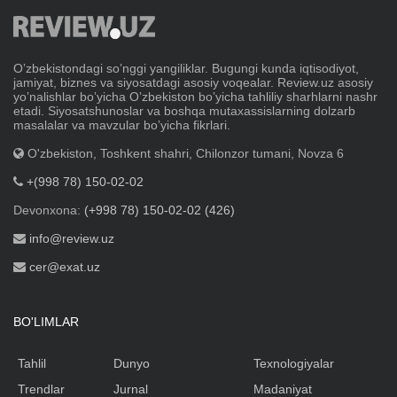
Oʼzbekistondagi soʼnggi yangiliklar. Bugungi kunda iqtisodiyot,
jamiyat, biznes va siyosatdagi asosiy voqealar. Review.uz asosiy
yoʼnalishlar boʼyicha Oʼzbekiston boʼyicha tahliliy sharhlarni nashr
etadi. Siyosatshunoslar va boshqa mutaxassislarning dolzarb
masalalar va mavzular boʼyicha fikrlari.
O'zbekiston, Toshkent shahri, Chilonzor tumani, Novza 6
+(998 78) 150-02-02
Devonxona:
(+998 78) 150-02-02 (426)
info@review.uz
cer@exat.uz
BO'LIMLAR
Tahlil
Dunyo
Texnologiyalar
Trendlar
Jurnal
Madaniyat