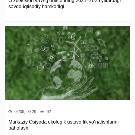
O‘zbekiston va Afg‘onistonning 2021–2025 yillardagi
savdo-iqtisodiy hamkorligi
04/08, 09:29
92
Markaziy Osiyoda ekologik ustuvorlik yo‘nalishlarini
baholash