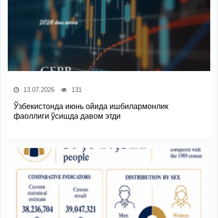
13.07.2026
131
Ўзбекистонда июнь ойида ишбилармонлик
фаоллиги ўсишда давом этди