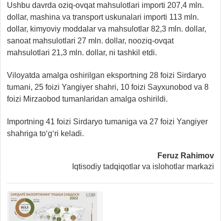
Ushbu davrda oziq-ovqat mahsulotlari importi 207,4 mln.
dollar, mashina va transport uskunalari importi 113 mln.
dollar, kimyoviy moddalar va mahsulotlar 82,3 mln. dollar,
sanoat mahsulotlari 27 mln. dollar, nooziq-ovqat
mahsulotlari 21,3 mln. dollar, ni tashkil etdi.
Viloyatda amalga oshirilgan eksportning 28 foizi Sirdaryo
tumani, 25 foizi Yangiyer shahri, 10 foizi Sayxunobod va 8
foizi Mirzaobod tumanlaridan amalga oshirildi.
Importning 41 foizi Sirdaryo tumaniga va 27 foizi Yangiyer
shahriga to‘g‘ri keladi.
Feruz Rahimov
Iqtisodiy tadqiqotlar va islohotlar markazi