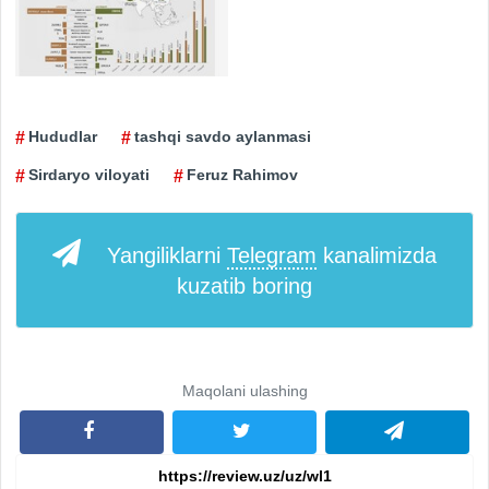
Hududlar
tashqi savdo aylanmasi
Sirdaryo viloyati
Feruz Rahimov
Yangiliklarni
Telegram
kanalimizda
kuzatib boring
Maqolani ulashing