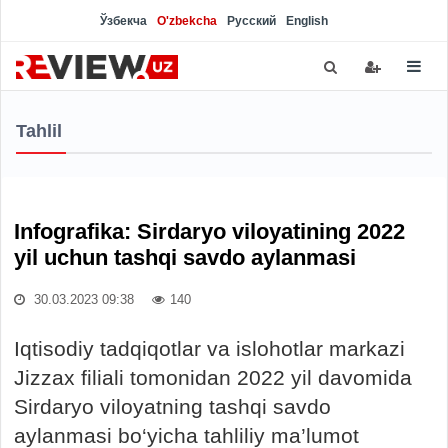
Ўзбекча
O'zbekcha
Русский
English
Tahlil
Infografika: Sirdaryo viloyatining 2022
yil uchun tashqi savdo aylanmasi
30.03.2023 09:38
140
Iqtisodiy tadqiqotlar va islohotlar markazi
Jizzax filiali tomonidan 2022 yil davomida
Sirdaryo viloyatning tashqi savdo
aylanmasi bo‘yicha tahliliy ma’lumot