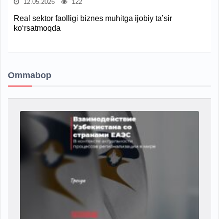
12.05.2026
122
Real sektor faolligi biznes muhitga ijobiy ta’sir
ko‘rsatmoqda
Ommabop