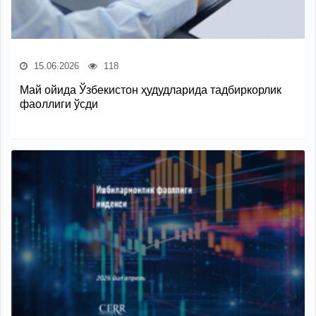
15.06.2026
118
Май ойида Ўзбекистон ҳудудларида тадбиркорлик
фаоллиги ўсди