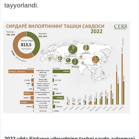
tayyorlandi.
2022 yilda Sirdaryo viloyatining tashqi savdo aylanmasi