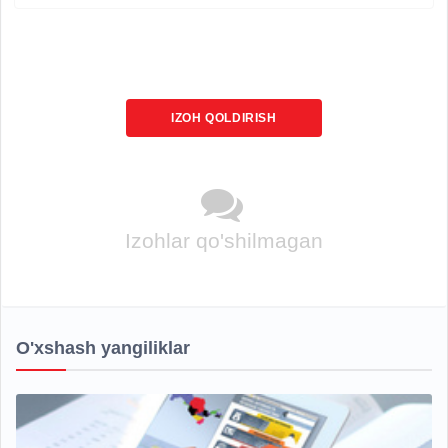
IZOH QOLDIRISH
Izohlar qo'shilmagan
O'xshash yangiliklar