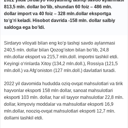
813,5 mln. dollar bo‘lib, shundan 60 foiz – 486 mln.
dollar import va 40 foiz – 328 mln.dollar eksportga
to‘g‘ri keladi. Hisobot davrida -158 mln. dollar salbiy
saldoga ega bo‘ldi.
Sirdaryo viloyati bilan eng ko‘p tashqi savdo aylanmasi
240,5 mln. dollar bilan Qozog‘iston bilan bo‘lib, 24,8
mln.dollar eksport va 215,7 mln.doll. importni tashkil etdi.
Keyingi o‘rinlarda Xitoy (134,2 mln.doll.), Rossiya (121,5
mln.doll.) va Afg‘oniston (127 mln.doll.) davlatlari turadi.
2022 yil davomida hududda oziq-ovqat mahsulotlari va tirik
hayvonlar eksporti 158 mln dollar, sanoat mahsulotlari
eksporti 103 mln. dollar, har xil tayyor mahsulotlar 22,8 mln.
dollar, kimyoviy moddalar va mahsulotlar eksporti 16,9
mln.dollar, nooziq-ovqat mahsulotlari eksporti 12,7 mln.
dollarni tashkil etdi.