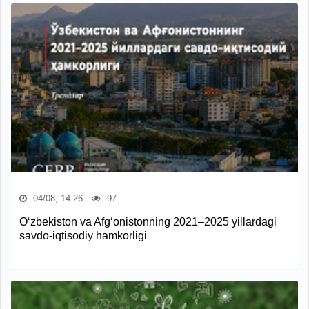
04/08, 14:26
97
O‘zbekiston va Afg‘onistonning 2021–2025 yillardagi
savdo-iqtisodiy hamkorligi