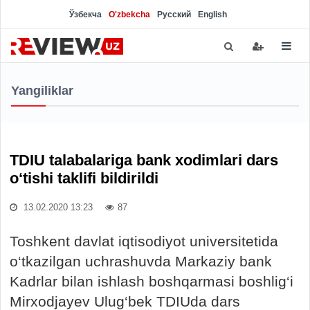
Ўзбекча
O'zbekcha
Русский
English
Yangiliklar
TDIU talabalariga bank xodimlari dars
o‘tishi taklifi bildirildi
13.02.2020 13:23
87
Toshkent davlat iqtisodiyot universitetida
o‘tkazilgan uchrashuvda Markaziy bank
Kadrlar bilan ishlash boshqarmasi boshlig‘i
Mirxodjayev Ulug‘bek TDIUda dars