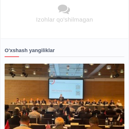
Izohlar qo'shilmagan
O'xshash yangiliklar