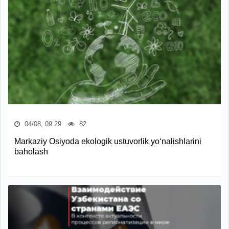
04/08, 09:29
82
Markaziy Osiyoda ekologik ustuvorlik yo‘nalishlarini
baholash