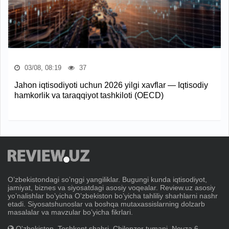
03/08, 08:19
37
Jahon iqtisodiyoti uchun 2026 yilgi xavflar — Iqtisodiy
hamkorlik va taraqqiyot tashkiloti (OECD)
Oʼzbekistondagi soʼnggi yangiliklar. Bugungi kunda iqtisodiyot,
jamiyat, biznes va siyosatdagi asosiy voqealar. Review.uz asosiy
yoʼnalishlar boʼyicha Oʼzbekiston boʼyicha tahliliy sharhlarni nashr
etadi. Siyosatshunoslar va boshqa mutaxassislarning dolzarb
masalalar va mavzular boʼyicha fikrlari.
O'zbekiston, Toshkent shahri, Chilonzor tumani, Novza 6