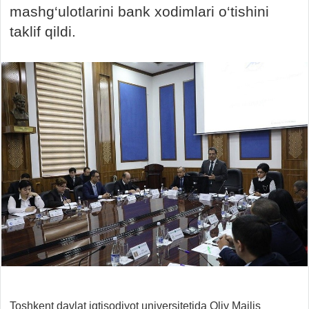
mashg‘ulotlarini bank xodimlari o‘tishini
taklif qildi.
Toshkent davlat iqtisodiyot universitetida Oliy Majlis