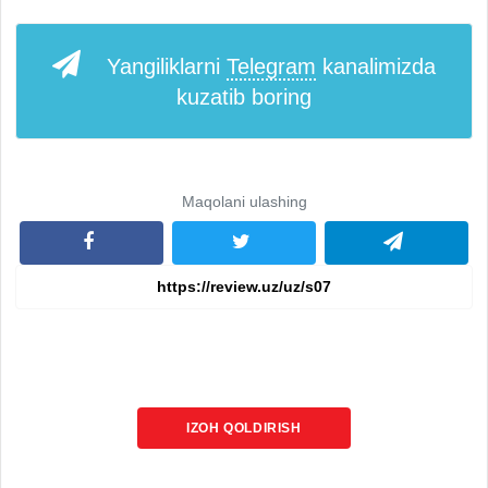
Yangiliklarni
Telegram
kanalimizda
kuzatib boring
Maqolani ulashing
IZOH QOLDIRISH