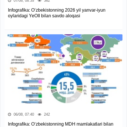
07/08, 08:35
362
Infografika: O‘zbekistonning 2026 yil yanvar-iyun
oylaridagi YeOII bilan savdo aloqasi
06/08, 07:40
242
Infografika: O‘zbekistonning MDH mamlakatlari bilan