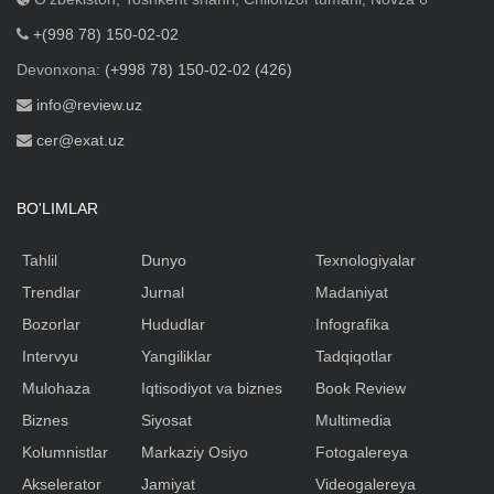
+(998 78) 150-02-02
Devonxona:
(+998 78) 150-02-02 (426)
info@review.uz
cer@exat.uz
BO'LIMLAR
Tahlil
Dunyo
Texnologiyalar
Trendlar
Jurnal
Madaniyat
Bozorlar
Hududlar
Infografika
Intervyu
Yangiliklar
Tadqiqotlar
Mulohaza
Iqtisodiyot va biznes
Book Review
Biznes
Siyosat
Multimedia
Kolumnistlar
Markaziy Osiyo
Fotogalereya
Akselerator
Jamiyat
Videogalereya