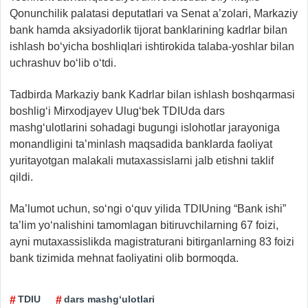
Qonunchilik palatasi deputatlari va Senat a’zolari, Markaziy
bank hamda aksiyadorlik tijorat banklarining kadrlar bilan
ishlash bo‘yicha boshliqlari ishtirokida talaba-yoshlar bilan
uchrashuv bo‘lib o‘tdi.
Tadbirda Markaziy bank Kadrlar bilan ishlash boshqarmasi
boshlig‘i Mirxodjayev Ulug‘bek TDIUda dars
mashg‘ulotlarini sohadagi bugungi islohotlar jarayoniga
monandligini ta’minlash maqsadida banklarda faoliyat
yuritayotgan malakali mutaxassislarni jalb etishni taklif
qildi.
Ma’lumot uchun, so‘ngi o‘quv yilida TDIUning “Bank ishi”
ta’lim yo‘nalishini tamomlagan bitiruvchilarning 67 foizi,
ayni mutaxassislikda magistraturani bitirganlarning 83 foizi
bank tizimida mehnat faoliyatini olib bormoqda.
TDIU
dars mashg‘ulotlari