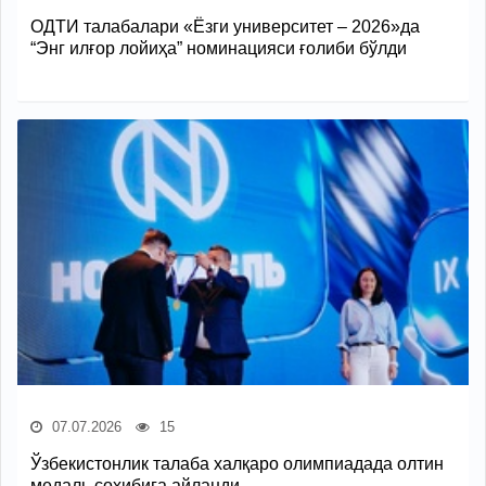
ОДТИ талабалари «Ёзги университет – 2026»да
“Энг илғор лойиҳа” номинацияси ғолиби бўлди
07.07.2026
15
Ўзбекистонлик талаба халқаро олимпиадада олтин
медаль соҳибига айланди