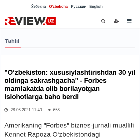
Ўзбекча
O'zbekcha
Русский
English
Tahlil
"O‘zbekiston: xususiylashtirishdan 30 yil
oldinga sakrashgacha" - Forbes
mamlakatda olib borilayotgan
islohotlarga baho berdi
28.06.2021 11:40
653
Amerikaning "Forbes" biznes-jurnali muallifi
Kennet Rapoza O‘zbekistondagi