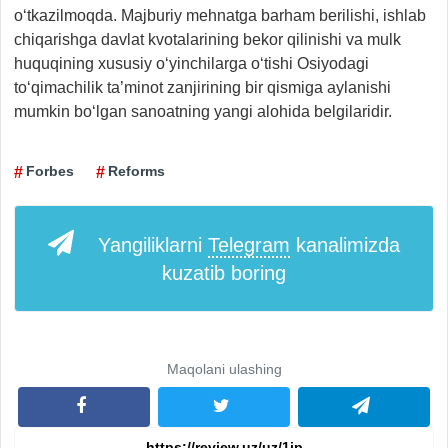
o‘tkazilmoqda. Majburiy mehnatga barham berilishi, ishlab
chiqarishga davlat kvotalarining bekor qilinishi va mulk
huquqining xususiy o‘yinchilarga o‘tishi Osiyodagi
to‘qimachilik ta’minot zanjirining bir qismiga aylanishi
mumkin bo‘lgan sanoatning yangi alohida belgilaridir.
Forbes
Reforms
Yangiliklarni
Telegram
kanalimizda
kuzatib boring
Maqolani ulashing