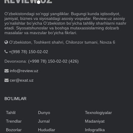
Oʼzbekistondagi soʼnggi yangiliklar. Bugungi kunda iqtisodiyot,
jamiyat, biznes va siyosatdagi asosiy voqealar. Review.uz asosiy
yoʼnalishlar boʼyicha Oʼzbekiston boʼyicha tahliliy sharhlarni nashr
etadi. Siyosatshunoslar va boshqa mutaxassislarning dolzarb
masalalar va mavzular boʼyicha fikrlari.
O'zbekiston, Toshkent shahri, Chilonzor tumani, Novza 6
+(998 78) 150-02-02
Devonxona:
(+998 78) 150-02-02 (426)
info@review.uz
cer@exat.uz
BO'LIMLAR
Tahlil
Dunyo
Texnologiyalar
Trendlar
Jurnal
Madaniyat
Bozorlar
Hududlar
Infografika