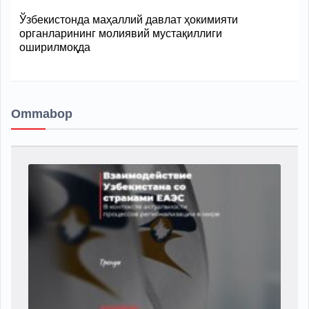
Ўзбекистонда маҳаллий давлат ҳокимияти
органларининг молиявий мустақиллиги
оширилмоқда
Ommabop