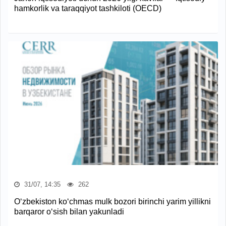
hamkorlik va taraqqiyot tashkiloti (OECD)
31/07, 14:35
262
O‘zbekiston ko‘chmas mulk bozori birinchi yarim yillikni
barqaror o‘sish bilan yakunladi