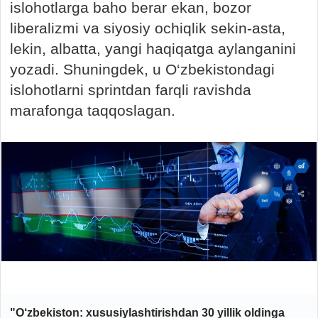
islohotlarga baho berar ekan, bozor
liberalizmi va siyosiy ochiqlik sekin-asta,
lekin, albatta, yangi haqiqatga aylanganini
yozadi. Shuningdek, u O‘zbekistondagi
islohotlarni sprintdan farqli ravishda
marafonga taqqoslagan.
"O‘zbekiston: xususiylashtirishdan 30 yillik oldinga