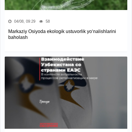
04/08, 09:29
58
Markaziy Osiyoda ekologik ustuvorlik yo‘nalishlarini
baholash