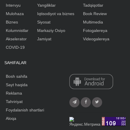
Intervyu
Yangiliklar
Tadqiqotlar
Mulohaza
Iqtisodiyot va biznes
Book Review
Biznes
Siyosat
Multimedia
Kolumnistlar
Markaziy Osiyo
Fotogalereya
Akselerator
Jamiyat
Videogalereya
COVID-19
SAHIFALAR
Bosh sahifa
Sayt haqida
Reklama
Tahririyat
Foydalanish shartlari
Aloqa