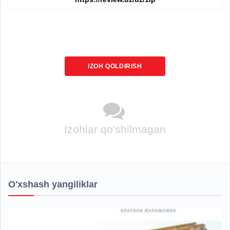
IZOH QOLDIRISH
Izohlar qo'shilmagan
O'xshash yangiliklar