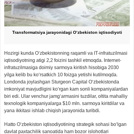
Transformatsiya jarayonidagi O‘zbekiston iqtisodiyoti
Hozirgi kunda O‘zbekistonning raqamli va IT-infratuzilmasi
iqtisodiyotning atigi 2,2 foizini tashkil etmoqda. Internet-
infratuzilmasiga doimiy sarmoya kiritish hisobiga 2030
yilga kelib bu ko‘rsatkich 10 foizga yetishi kutilmoqda.
Londonda joylashgan Sturgeon Capital O‘zbekistonda
imkoniyat mavjudligini ko‘rgan kam sonli kompaniyalardan
biri edi. Ular venchur jamg‘armasini tuzdilar, oltita mahalliy
texnologik kompaniyalarga $10 mln. sarmoya kiritdilar va
yana ikkitasi ishlab chiqish jarayonida turibdi.
Hatto O‘zbekiston iqtisodiyotining strategik sohasi bo‘lgan
davlat paxtachilik sanoatida ham bozor islohotlari