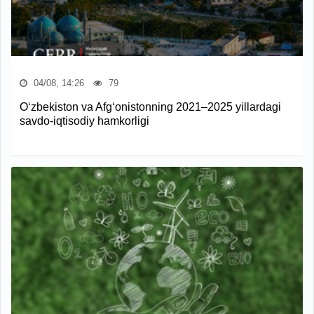
04/08, 14:26
79
O‘zbekiston va Afg‘onistonning 2021–2025 yillardagi
savdo-iqtisodiy hamkorligi