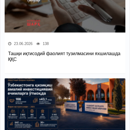
23.06.2026
138
Ташқи иқтисодий фаолият тузилмасини яхшилашда
ҚҚС