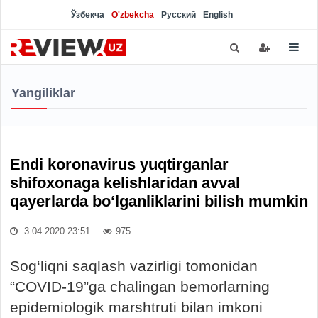
Ўзбекча
O'zbekcha
Русский
English
Yangiliklar
Endi koronavirus yuqtirganlar
shifoxonaga kelishlaridan avval
qayerlarda bo‘lganliklarini bilish mumkin
3.04.2020 23:51
975
Sog‘liqni saqlash vazirligi tomonidan
“COVID-19”ga chalingan bemorlarning
epidemiologik marshtruti bilan imkoni