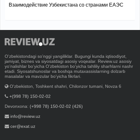
Взаимодействие Узбекистана со странами ЕАЭС
Oʼzbekistondagi soʼnggi yangiliklar. Bugungi kunda iqtisodiyot,
jamiyat, biznes va siyosatdagi asosiy voqealar. Review.uz asosiy
yoʼnalishlar boʼyicha Oʼzbekiston boʼyicha tahliliy sharhlarni nashr
etadi. Siyosatshunoslar va boshqa mutaxassislarning dolzarb
masalalar va mavzular boʼyicha fikrlari.
O'zbekiston, Toshkent shahri, Chilonzor tumani, Novza 6
+(998 78) 150-02-02
Devonxona:
(+998 78) 150-02-02 (426)
info@review.uz
cer@exat.uz