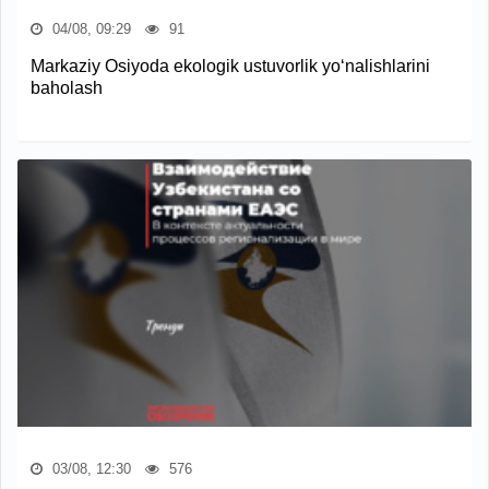
04/08, 09:29
91
Markaziy Osiyoda ekologik ustuvorlik yo‘nalishlarini
baholash
03/08, 12:30
576