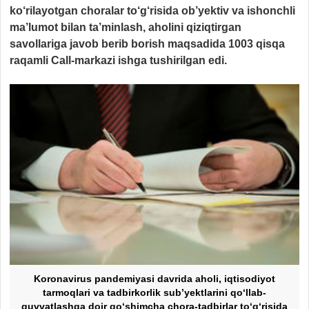
ko‘rilayotgan choralar to‘g‘risida ob’yektiv va ishonchli
ma’lumot bilan ta’minlash, aholini qiziqtirgan
savollariga javob berib borish maqsadida 1003 qisqa
raqamli Call-markazi ishga tushirilgan edi.
Koronavirus pandemiyasi davrida aholi, iqtisodiyot
tarmoqlari va tadbirkorlik sub’yektlarini qo‘llab-
quvvatlashga doir qo‘shimcha chora-tadbirlar to‘g‘risida