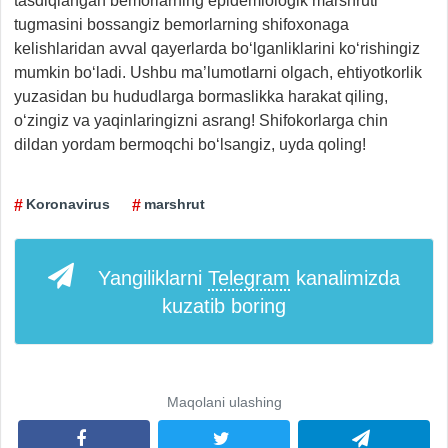
tasdiqlangan bemorlarning epidemiologik marshruti”
tugmasini bossangiz bemorlarning shifoxonaga
kelishlaridan avval qayerlarda bo‘lganliklarini ko‘rishingiz
mumkin bo‘ladi. Ushbu ma’lumotlarni olgach, ehtiyotkorlik
yuzasidan bu hududlarga bormaslikka harakat qiling,
o‘zingiz va yaqinlaringizni asrang! Shifokorlarga chin
dildan yordam bermoqchi bo‘lsangiz, uyda qoling!
Koronavirus
marshrut
Yangiliklarni
Telegram
kanalimizda
kuzatib boring
Maqolani ulashing