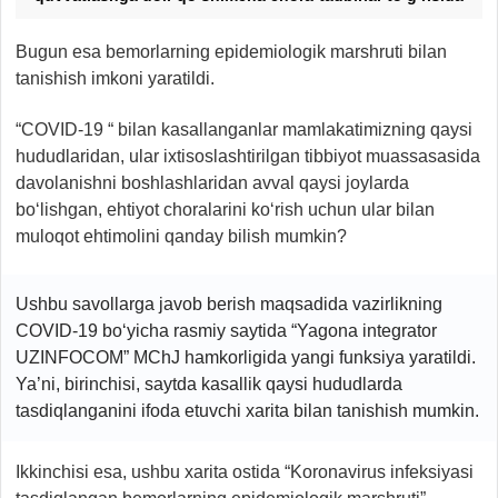
Bugun esa bemorlarning epidemiologik marshruti bilan
tanishish imkoni yaratildi.
“COVID-19 “ bilan kasallanganlar mamlakatimizning qaysi
hududlaridan, ular ixtisoslashtirilgan tibbiyot muassasasida
davolanishni boshlashlaridan avval qaysi joylarda
bo‘lishgan, ehtiyot choralarini ko‘rish uchun ular bilan
muloqot ehtimolini qanday bilish mumkin?
Ushbu savollarga javob berish maqsadida vazirlikning
COVID-19 bo‘yicha rasmiy saytida “Yagona integrator
UZINFOCOM” MChJ hamkorligida yangi funksiya
yaratildi.
Ya’ni, birinchisi, saytda kasallik qaysi hududlarda
tasdiqlanganini ifoda etuvchi xarita bilan tanishish mumkin.
Ikkinchisi esa, ushbu xarita ostida “Koronavirus infeksiyasi