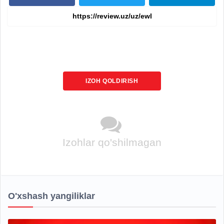
IZOH QOLDIRISH
Izohlar qo'shilmagan
O'xshash yangiliklar