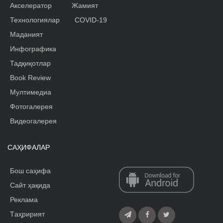
Акселератор
Жамият
Технологиялар
COVID-19
Маданият
Инфографика
Тадқиқотлар
Book Review
Мултимедиа
Фотогалерея
Видеогалерея
САҲИФАЛАР
Бош саҳифа
Сайт ҳақида
Реклама
Tаҳририят