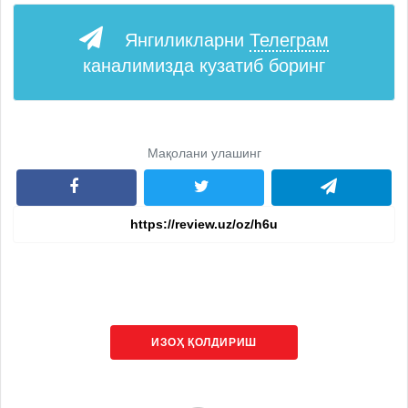
Янгиликларни
Телеграм
каналимизда кузатиб боринг
Мақолани улашинг
ИЗОҲ ҚОЛДИРИШ