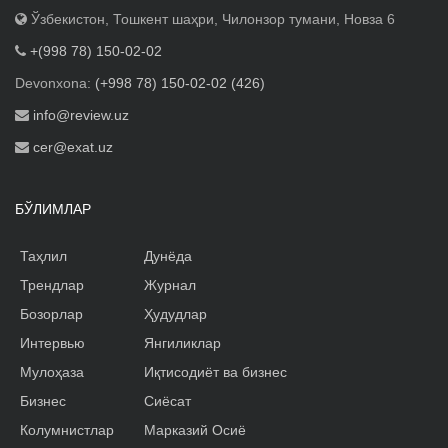
Ўзбекистон, Тошкент шаҳри, Чилонзор тумани, Новза 6
+(998 78) 150-02-02
Devonxona:
(+998 78) 150-02-02 (426)
info@review.uz
cer@exat.uz
БЎЛИМЛАР
Таҳлил
Дунёда
Трендлар
Журнал
Бозорлар
Ҳудудлар
Интервью
Янгиликлар
Мулоҳаза
Иқтисодиёт ва бизнес
Бизнес
Сиёсат
Колумнистлар
Марказий Осиё