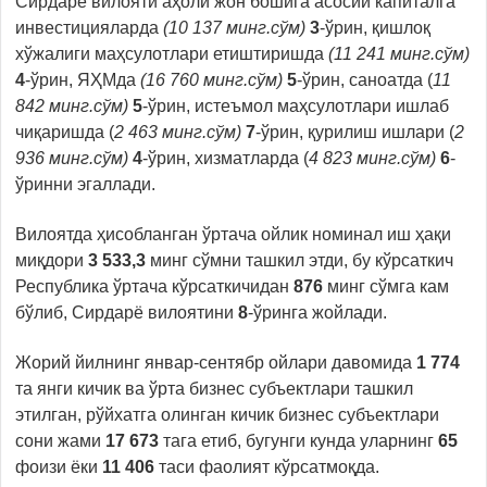
Сирдарё вилояти аҳоли жон бошига асосий капиталга
инвестицияларда
(10 137 минг.сўм)
3
-ўрин, қишлоқ
хўжалиги маҳсулотлари етиштиришда
(11 241 минг.сўм)
4
-ўрин, ЯҲМда
(16 760 минг.сўм)
5
-ўрин, саноатда (
11
842 минг.сўм)
5
-ўрин, истеъмол маҳсулотлари ишлаб
чиқаришда (
2 463 минг.сўм)
7
-ўрин, қурилиш ишлари (
2
936 минг.сўм)
4
-ўрин, хизматларда (
4 823 минг.сўм)
6
-
ўринни эгаллади.
Вилоятда ҳисобланган ўртача ойлик номинал иш ҳақи
миқдори
3 533,3
минг сўмни ташкил этди, бу кўрсаткич
Республика ўртача кўрсаткичидан
876
минг сўмга кам
бўлиб, Сирдарё вилоятини
8
-ўринга жойлади.
Жорий йилнинг январ-сентябр ойлари давомида
1 774
та янги кичик ва ўрта бизнес субъектлари ташкил
этилган, рўйхатга олинган кичик бизнес субъектлари
сони жами
17 673
тага етиб, бугунги кунда уларнинг
65
фоизи ёки
11 406
таси фаолият кўрсатмоқда.