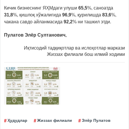
Кичик бизнеснинг ЯҲМдаги улуши
65,5
%, саноатда
31,8
%, қишлоқ хўжалигида
96,9
%, қурилишда
83,6
%,
чакана савдо айланмасида
92,2
% ни ташкил этди.
Пулатов Элёр Султанович,
Иқтисодий тадқиқотлар ва ислоҳотлар маркази
Жиззах филиали бош илмий ходими
Ҳудудлар
Жиззах филиали
Элёр Пулатов