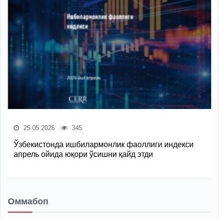
25.05.2026
345
Ўзбекистонда ишбилармонлик фаоллиги индекси
апрель ойида юқори ўсишни қайд этди
Оммабоп