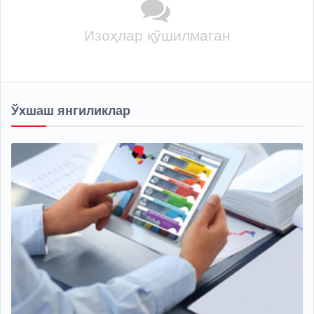
Изоҳлар қўшилмаган
Ўхшаш янгиликлар