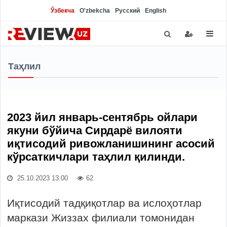
Ўзбекча
O'zbekcha
Русский
English
Таҳлил
2023 йил январь-сентябрь ойлари
якуни бўйича Сирдарё вилояти
иқтисодий ривожланишининг асосий
кўрсаткичлари таҳлил қилинди.
25.10.2023 13:00
62
Иқтисодий тадқиқотлар ва ислоҳотлар
маркази Жиззах филиали томонидан