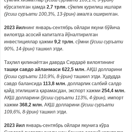
кўрсатилган ҳамда
2,7 трлн.
сўмлик қурилиш ишлари
(ўсиш суръати 100,3%, 13-ўрин)
амалга оширилган.
2023
йил
нинг январь-сентябрь
ойлари якуни бўйича
вилоятда асосий капиталга йўналтирилган
инвестициялар ҳажми
9,2 трлн.
сўмни
(ўсиш суръати
90%, 14-ўрин)
ташкил этди.
Таҳлил қилинаётган даврда Сирдарё вилоятининг
ташқи савдо айланмаси 622,5 млн.
АҚШ долларини
(ўсиш суръати 110,9%, 8-ўрин)
ташкил этди. Ҳудудда
савдо балансида
113,8 млн.
долларлик салбий салдо
қайд этилишига қарамасдан, экспорт хажми
254,4
млн.
АҚШ
долларини
(ўсиш суръати 113%, 4-ўрин),
импорт
хажми
368
,2 млн.
АҚШ
долларини
(ўсиш суръати
109,6%, 8-ўрин)
ташкил этди.
2023
йил
январь-сентябрь ойлари якунига кўра