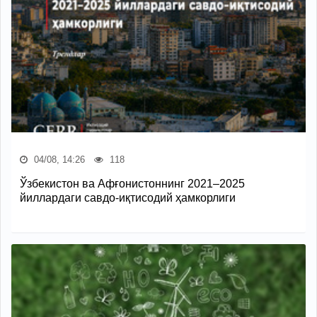
04/08, 14:26
118
Ўзбекистон ва Афғонистоннинг 2021–2025
йиллардаги савдо-иқтисодий ҳамкорлиги