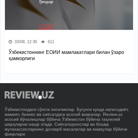
03/08, 12:30
611
Ўзбекистоннинг ЕОИИ мамлакатлари билан ўзаро
ҳамкорлиги
Ўзбекистондаги сўнгги янгиликлар. Бугунги кунда иқтисодиёт,
жамият, бизнес ва сиёсатдаги асосий воқеалар. Review.uz
асосий йўналишлар бўйича Ўзбекистон бўйича таҳлилий
шарҳларни нашр этади. Сиёсатшунослар ва бошқа
мутахассисларнинг долзарб масалалар ва мавзулар бўйича
фикрлари.