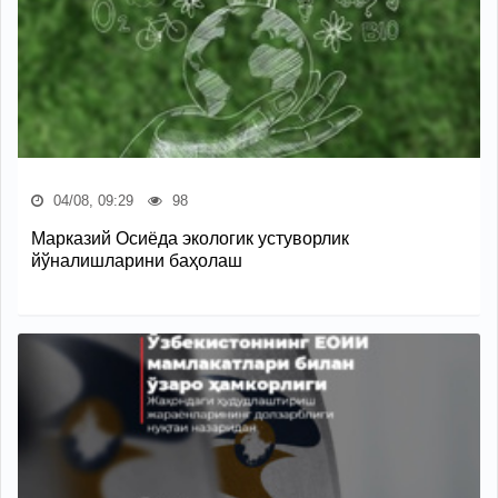
04/08, 09:29
98
Марказий Осиёда экологик устуворлик
йўналишларини баҳолаш