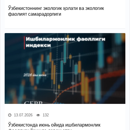
Ўзбекистоннинг экологик ҳолати ва экологик
фаолият самарадорлиги
13.07.2026
132
Ўзбекистонда июнь ойида ишбилармонлик