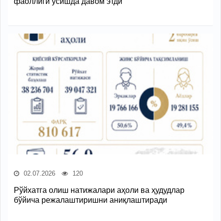
фаоллиги ўсишда давом этди
02.07.2026
120
Рўйхатга олиш натижалари аҳоли ва ҳудудлар
бўйича режалаштиришни аниқлаштиради