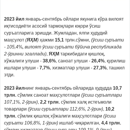
2023
йил
январь-сентябрь ойлари якунига кўра вилоят
иқтисодиёти асосий тармоқлари юқори ўсиш
суръатларига эришди. Жумладан, ялпи ҳудудий
маҳсулот
(
ЯҲМ
)
ҳажми
15,1
трлн.сўмни,
(ўсиш суръати
- 105,4%
,
вилоят ўсиш суръати бўйича республикада
2-ўринни эгаллади)
,
ЯҲМ
таркибидаги қишлоқ,
хўжалиги улуши -
38,6%
, саноат улуши -
26,4%
, қурилиш
ишлари улуши -
7,7%
, хизматлар улуши -
27,3%
, ташкил
этди.
2023
йил
нинг январь-сентябрь
ойларида ҳудудда
10,7
трлн.
сўмлик саноат маҳсулотлари
(ўсиш суръатлари
107,1%, 2-ўрин)
,
2,2
трлн.
сўмлик халқ истеъмоли
товарлари
(ўсиш суръатлари 112,6%, 2-ўрин)
,
10,2
трлн.
сўмлик қишлоқ хўжалиги маҳсулотлари
(ўсиш
суръати 106,8%, 1-ўрин)
ишлаб чиқарилган,
4,4 трлн.
сўмлик хизматлар
(ўсиш суръати 109,1%, 9-ўрин)