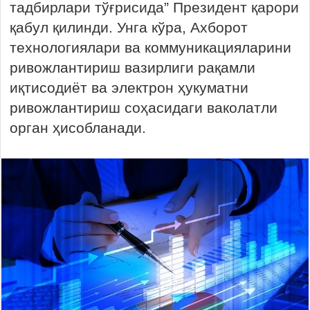
тадбирлари тўғрисида” Президент қарори
қабул қилинди. Унга кўра, Ахборот
технологиялари ва коммуникацияларини
ривожлантириш вазирлиги рақамли
иқтисодиёт ва электрон ҳукуматни
ривожлантириш соҳасидаги ваколатли
орган ҳисобланади.