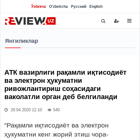
Ўзбекча
O'zbekcha
Русский
English
Янгиликлар
АТК вазирлиги рақамли иқтисодиёт
ва электрон ҳукуматни
ривожлантириш соҳасидаги
ваколатли орган деб белгиланди
29.04.2020 12:10
540
“Рақамли иқтисодиёт ва электрон
ҳукуматни кенг жорий этиш чора-