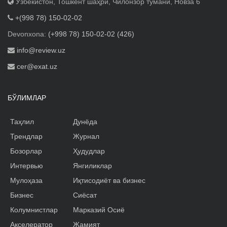
Ўзбекистон, Тошкент шаҳри, Чилонзор тумани, Новза 6
+(998 78) 150-02-02
Devonxona:
(+998 78) 150-02-02 (426)
info@review.uz
cer@exat.uz
БЎЛИМЛАР
Таҳлил
Дунёда
Трендлар
Журнал
Бозорлар
Ҳудудлар
Интервью
Янгиликлар
Мулоҳаза
Иқтисодиёт ва бизнес
Бизнес
Сиёсат
Колумнистлар
Марказий Осиё
Акселератор
Жамият