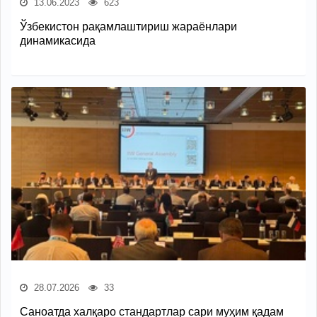
13.06.2023
623
Ўзбекистон рақамлаштириш жараёнлари
динамикасида
28.07.2026
33
Саноатда халқаро стандартлар сари муҳим қадам