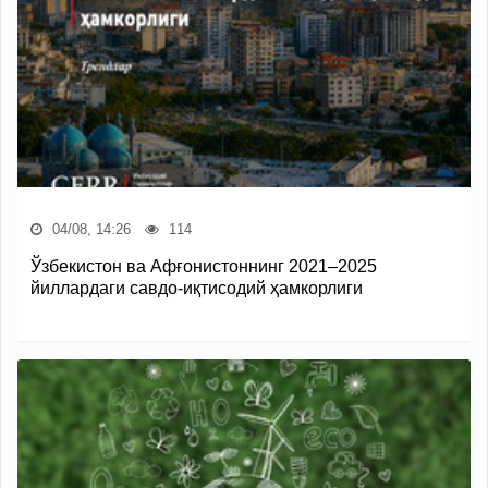
04/08, 14:26
114
Ўзбекистон ва Афғонистоннинг 2021–2025
йиллардаги савдо-иқтисодий ҳамкорлиги