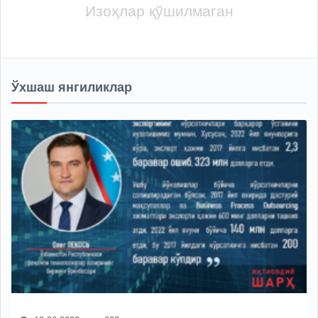
Изоҳлар қўшилмаган
Ўхшаш янгиликлар