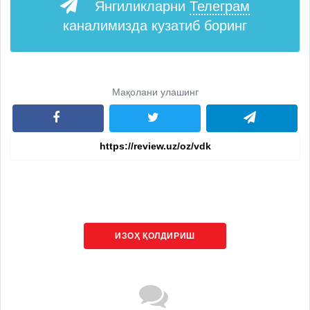
Янгиликларни
Телеграм
каналимизда кузатиб боринг
Мақолани улашинг
ИЗОҲ ҚОЛДИРИШ