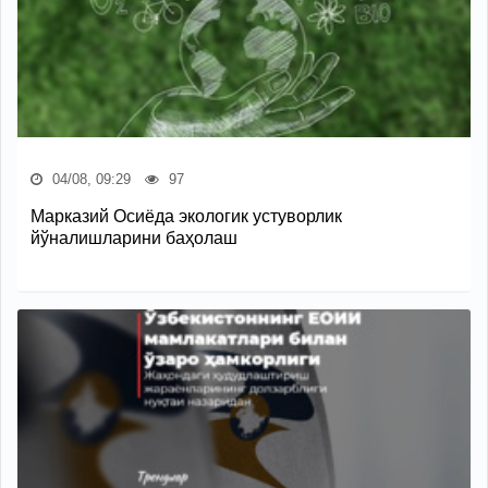
04/08, 09:29
97
Марказий Осиёда экологик устуворлик
йўналишларини баҳолаш