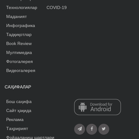
Технологиялар
COVID-19
Маданият
Инфографика
Тадқиқотлар
Book Review
Мултимедиа
Фотогалерея
Видеогалерея
САҲИФАЛАР
Бош саҳифа
Сайт ҳақида
Реклама
Tаҳририят
Фойдаланиш шартлари