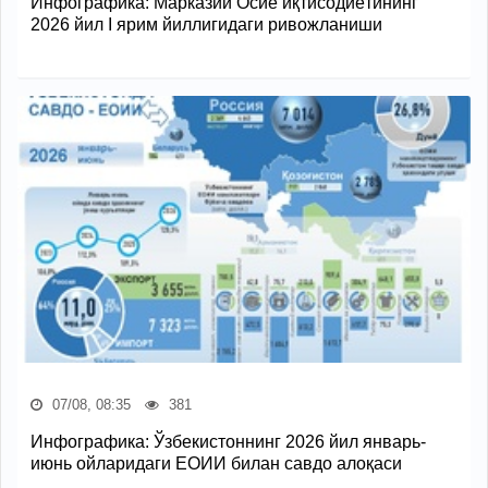
Инфографика: Марказий Осиё иқтисодиётининг
2026 йил I ярим йиллигидаги ривожланиши
07/08, 08:35
381
Инфографика: Ўзбекистоннинг 2026 йил январь-
июнь ойларидаги ЕОИИ билан савдо алоқаси