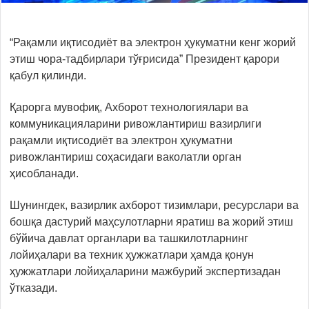
“Рақамли иқтисодиёт ва электрон ҳукуматни кенг жорий
этиш чора-тадбирлари тўғрисида” Президент қарори
қабул қилинди.
Қарорга мувофиқ, Ахборот технологиялари ва
коммуникацияларини ривожлантириш вазирлиги
рақамли иқтисодиёт ва электрон ҳукуматни
ривожлантириш соҳасидаги ваколатли орган
ҳисобланади.
Шунингдек, вазирлик ахборот тизимлари, ресурслари ва
бошқа дастурий маҳсулотларни яратиш ва жорий этиш
бўйича давлат органлари ва ташкилотларнинг
лойиҳалари ва техник ҳужжатлари ҳамда қонун
ҳужжатлари лойиҳаларини мажбурий экспертизадан
ўтказади.