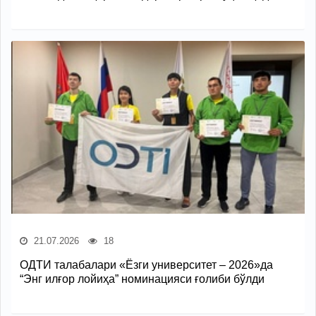
21.07.2026
18
ОДТИ талабалари «Ёзги университет – 2026»да
“Энг илғор лойиҳа” номинацияси ғолиби бўлди