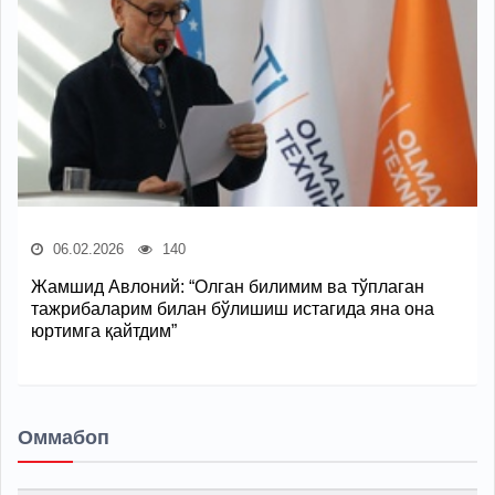
06.02.2026
140
Жамшид Авлоний: “Олган билимим ва тўплаган
тажрибаларим билан бўлишиш истагида яна она
юртимга қайтдим”
Оммабоп