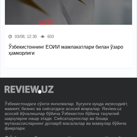
03/08, 12:30
603
Ўзбекистоннинг ЕОИИ мамлакатлари билан ўзаро
ҳамкорлиги
Ўзбекистондаги сўнгги янгиликлар. Бугунги кунда иқтисодиёт,
жамият, бизнес ва сиёсатдаги асосий воқеалар. Review.uz
асосий йўналишлар бўйича Ўзбекистон бўйича таҳлилий
шарҳларни нашр этади. Сиёсатшунослар ва бошқа
мутахассисларнинг долзарб масалалар ва мавзулар бўйича
фикрлари.