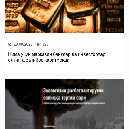
19.09.2025
129
Нима учун марказий банклар ва инвесторлар
олтинга эътибор қаратмоқда