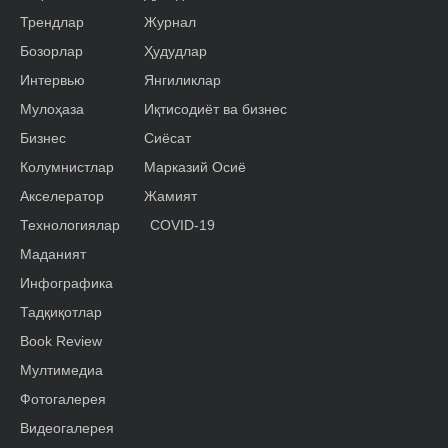
Трендлар
Журнал
Бозорлар
Ҳудудлар
Интервью
Янгиликлар
Мулоҳаза
Иқтисодиёт ва бизнес
Бизнес
Сиёсат
Колумнистлар
Марказий Осиё
Акселератор
Жамият
Технологиялар
COVID-19
Маданият
Инфографика
Тадқиқотлар
Book Review
Мултимедиа
Фотогалерея
Видеогалерея