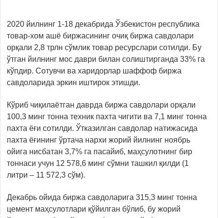
2020 йилнинг 1-18 декабрида Ўзбекистон республика
товар-хом ашё биржасининг очиқ биржа савдолари
орқали 2,8 трлн сўмлик товар ресурслари сотилди. Бу
ўтган йилнинг мос даври билан солиштирганда 33% га
кўпдир. Сотувчи ва харидорлар шаффоф биржа
савдоларида эркин иштирок этишди.
Кўриб чиқилаётган даврда биржа савдолари орқали
100,3 минг тонна техник пахта чигити ва 7,1 минг тонна
пахта ёғи сотилди. Ўтказилган савдолар натижасида
пахта ёғининг ўртача нархи жорий йилнинг ноябрь
ойига нисбатан 3,7% га пасайиб, маҳсулотнинг бир
тоннаси учун 12 578,6 минг сўмни ташкил қилди (1
литри – 11 572,3 сўм).
Декабрь ойида биржа савдоларига 315,3 минг тонна
цемент маҳсулотлари қўйилган бўлиб, бу жорий