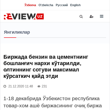
Ўзбекча
O'zbekcha
Русский
English
Янгиликлар
Биржада бензин ва цементнинг
бошланғич нархи кўтарилди,
олтиннинг сотуви максимал
кўрсаткич қайд этди
21.12.2020 11:48
231
1-18 декабрида Ўзбекистон республика
товар-хом ашё биржасининг очиқ биржа