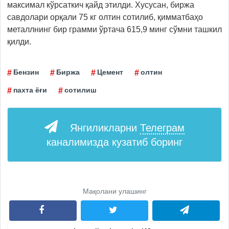
максимал кўрсаткич қайд этилди. Хусусан, биржа
савдолари орқали 75 кг олтин сотилиб, қимматбаҳо
металлнинг бир грамми ўртача 615,9 минг сўмни ташкил
қилди.
Бензин
Биржа
Цемент
олтин
пахта ёғи
сотилиш
Янгиликларни
Телеграм
каналимизда кузатиб боринг
Мақолани улашинг