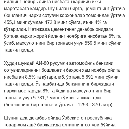
йилнинг ноябрь ойига нисбатан қарийиб икки
маротабага камдир. Шу билан бирга, цементнинг ўртача
бошланғич нархи сотувчи корхоналар томонидан ўртача
455,1 минг сўмдан 472,8 минг сўмга, яъни 4% га
кўтарилди. Натижада цементнинг декабрь ойидаги
ўртача нархи жорий йилнинг ноябрига нисбатан 6% га
ўсиб, маҳсулотнинг бир тоннаси учун 559,5 минг сўмни
ташкил қилди.
Худди шундай АИ-80 русумли автомобиль бензини
сотувчиларининг бошланғич баҳоси ҳам ноябрь ойига
нисбатан 8,5% га кўтарилиб, ўртача 5 691 минг сўмни
ташкил қилди. Ўз навбатида бензиннинг биржадаги
нархи мос тарзда 8% га ўсди ва маҳсулотнинг бир
тоннаси учун 5 731,7 минг сўмни ташкил этди
(бензиннинг бир тоннаси ўртача – 1293-1370 литр).
Шунингдек, декабрь ойида Ўзбекистон республика
товар-хом ашё биржасида олтиннинг сотуви бўйича