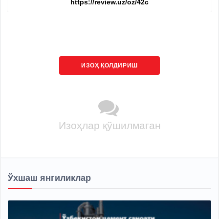
ИЗОҲ ҚОЛДИРИШ
Изоҳлар қўшилмаган
Ўхшаш янгиликлар