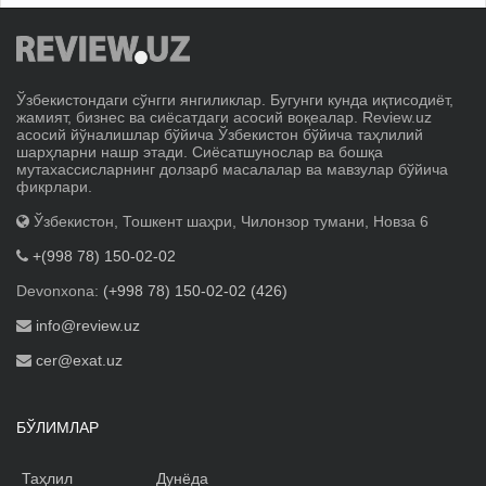
Ўзбекистондаги сўнгги янгиликлар. Бугунги кунда иқтисодиёт,
жамият, бизнес ва сиёсатдаги асосий воқеалар. Review.uz
асосий йўналишлар бўйича Ўзбекистон бўйича таҳлилий
шарҳларни нашр этади. Сиёсатшунослар ва бошқа
мутахассисларнинг долзарб масалалар ва мавзулар бўйича
фикрлари.
Ўзбекистон, Тошкент шаҳри, Чилонзор тумани, Новза 6
+(998 78) 150-02-02
Devonxona:
(+998 78) 150-02-02 (426)
info@review.uz
cer@exat.uz
БЎЛИМЛАР
Таҳлил
Дунёда