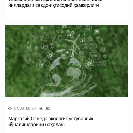
йиллардаги савдо-иқтисодий ҳамкорлиги
04/08, 09:29
93
Марказий Осиёда экологик устуворлик
йўналишларини баҳолаш