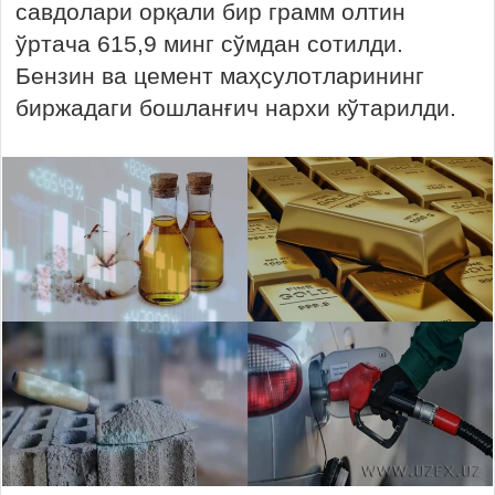
савдолари орқали бир грамм олтин
ўртача 615,9 минг сўмдан сотилди.
Бензин ва цемент маҳсулотларининг
биржадаги бошланғич нархи кўтарилди.