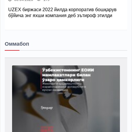
UZEX биржаси 2022 йилда корпоратив бошқарув
бўйича энг яхши компания деб эътироф этилди
Оммабоп