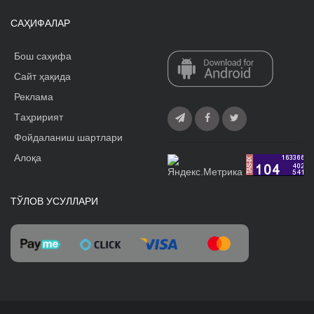
САҲИФАЛАР
Бош саҳифа
Сайт ҳақида
Реклама
Tаҳририят
Фойдаланиш шартлари
Алоқа
ТЎЛОВ УСУЛЛАРИ