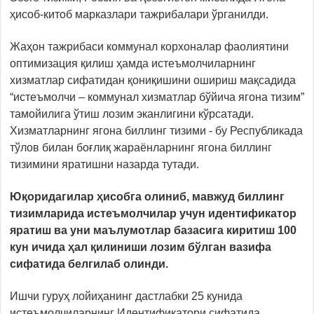
ҳисоб-китоб марказлари тажрибалари ўрганилди.
Жаҳон тажрибаси коммунал корхоналар фаолиятини
оптимизация қилиш ҳамда истеъмолчиларнинг
хизматлар сифатидан қониқишини ошириш мақсадида
“истеъмолчи – коммунал хизматлар бўйича ягона тизим”
тамойилига ўтиш лозим эканлигини кўрсатади.
Хизматларнинг ягона биллинг тизими - бу Республикада
тўлов билан боғлиқ жараёнларнинг ягона биллинг
тизимини яратишни назарда тутади.
Юқоридагилар ҳисобга олиниб, мавжуд биллинг
тизимларида истеъмолчилар учун идентификатор
яратиш ва уни маълумотлар базасига киритиш 100
кун ичида ҳал қилиниши лозим бўлган вазифа
сифатида белгилаб олинди.
Ишчи гуруҳ лойиҳанинг дастлабки 25 кунида
истеъмолчиларнинг Идентификатори сифатида