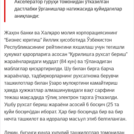
Акселератор гуруҳи томонидан ўтказилган
дастлабки ўрганишлар натижасида қуйидагилар
аниқланди:
Жаҳон банки ва Халқаро молия корпорациясининг
“Бизнес юритиш” йиллик ҳисоботида Ўзбекистон
Республикасининг рейтингини яхшилаш учун тегишли
ҳукумат қарорларига асосан “Қурилишга рухсат бериш”
жараёнларидаги муддат (84 кун) ва тўланадиган
маблағлар қисқартирилди. Шу билан бирга барча
жараёнлар, тадбиркорларнинг рухсатнома берувчи
ташкилотлар билан ўзаро мулоқотини камайтириш
ҳамда ҳужжатлар алмашинувидаги вақт сарфини
тежаш мақсадида тўлиқ электрон тарзга ўтказилди.
Ушбу рухсат бериш жараёни асосий 6 босқич (25 та
қуйи босқич)дан иборат. Ҳар бир босқичда бир ва бир
нечта ташкилот ва идоралар масъул этиб белгиланган.
Лекин, бугунги кунда ҳудудий ташкилотлар томонидан