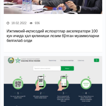
18.02.2022
936
Ижтимоий-иқтисодий ислоҳотлар акселератори 100
кун ичида ҳал қилиниши лозим бўлган муаммоларни
белгилаб олди