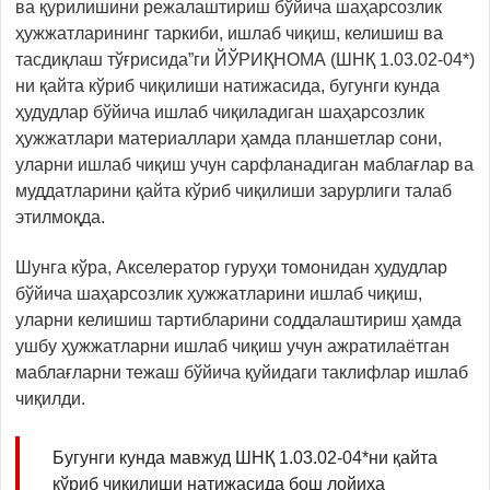
ва қурилишини режалаштириш бўйича шаҳарсозлик
ҳужжатларининг таркиби, ишлаб чиқиш, келишиш ва
тасдиқлаш тўғрисида”ги ЙЎРИҚНОМА (ШНҚ 1.03.02-04*)
ни қайта кўриб чиқилиши натижасида, бугунги кунда
ҳудудлар бўйича ишлаб чиқиладиган шаҳарсозлик
ҳужжатлари материаллари ҳамда планшетлар сони,
уларни ишлаб чиқиш учун сарфланадиган маблағлар ва
муддатларини қайта кўриб чиқилиши зарурлиги талаб
этилмоқда.
Шунга кўра, Акселератор гуруҳи томонидан ҳудудлар
бўйича шаҳарсозлик ҳужжатларини ишлаб чиқиш,
уларни келишиш тартибларини соддалаштириш ҳамда
ушбу ҳужжатларни ишлаб чиқиш учун ажратилаётган
маблағларни тежаш бўйича қуйидаги таклифлар ишлаб
чиқилди.
Бугунги кунда мавжуд ШНҚ 1.03.02-04*ни қайта
кўриб чиқилиши натижасида бош лойиҳа