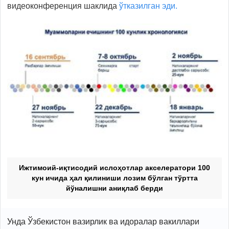
видеоконференция шаклида
ўтказилган эди.
Ижтимоий-иқтисодий ислоҳотлар акселератори 100
кун ичида ҳал қилиниши лозим бўлган тўртта
йўналишни аниқлаб берди
Унда Ўзбекистон вазирлик ва идоралар вакиллари