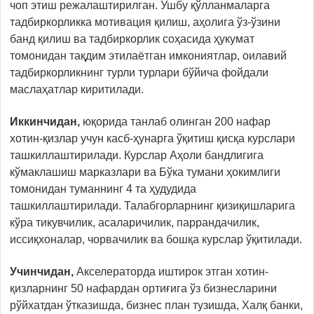
чоп этиш режалаштирилган. Ушбу қўлланмаларга
тадбиркорликка мотивация қилиш, аҳолига ўз-ўзини
банд қилиш ва тадбиркорлик соҳасида ҳукумат
томонидан тақдим этилаётган имкониятлар, оилавий
тадбиркорликнинг турли турлари бўйича фойдали
маслаҳатлар киритилади.
Иккинчидан,
юқорида танлаб олинган 200 нафар
хотин-қизлар учун касб-ҳунарга ўқитиш қисқа курслари
ташкиллаштирилади. Курслар Аҳоли бандлигига
кўмаклашиш марказлари ва Бўка тумани ҳокимлиги
томонидан туманнинг 4 та ҳудудида
ташкиллаштирилади. Талабгорларнинг қизиқишларига
кўра тикувчилик, асаларичилик, паррандачилик,
иссиқхоналар, чорвачилик ва бошқа курслар ўқитилади.
Учинчидан,
Акселераторда иштирок этган хотин-
қизларнинг 50 нафардан ортиғига ўз бизнесларини
рўйхатдан ўтказишда, бизнес план тузишда, Халқ банки,