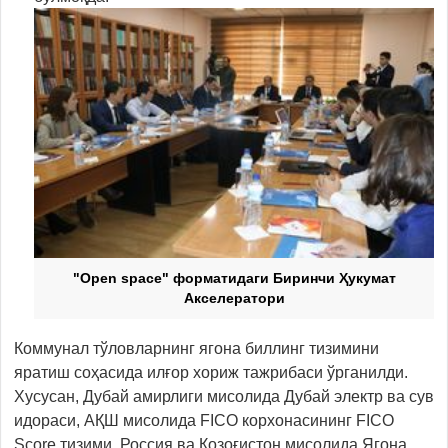
"Open space" форматидаги Биринчи Ҳукумат
Акселератори
Коммунал тўловларнинг ягона биллинг тизимини
яратиш соҳасида илғор хориж тажрибаси ўрганилди.
Хусусан, Дубай амирлиги мисолида Дубай электр ва сув
идораси, АҚШ мисолида FICO корхонасининг FICO
Score тизими, Россия ва Қозоғистон мисолида Ягона