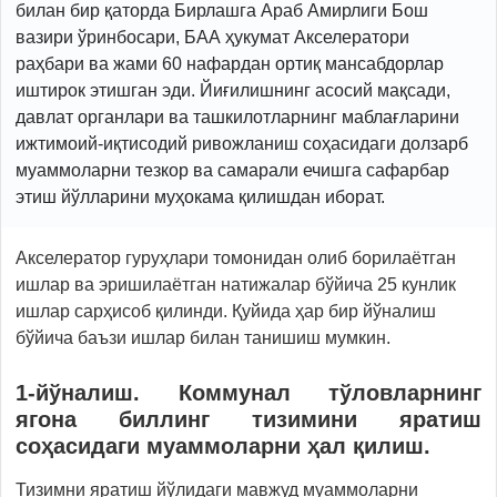
билан бир қаторда Бирлашга Араб Амирлиги Бош
вазири ўринбосари, БАА ҳукумат Акселератори
раҳбари ва жами 60 нафардан ортиқ мансабдорлар
иштирок этишган эди. Йиғилишнинг асосий мақсади,
давлат органлари ва ташкилотларнинг маблағларини
ижтимоий-иқтисодий ривожланиш соҳасидаги долзарб
муаммоларни тезкор ва самарали ечишга сафарбар
этиш йўлларини муҳокама қилишдан иборат.
Акселератор гуруҳлари томонидан олиб борилаётган
ишлар ва эришилаётган натижалар бўйича 25 кунлик
ишлар сарҳисоб қилинди. Қуйида ҳар бир йўналиш
бўйича баъзи ишлар билан танишиш мумкин.
1-йўналиш. Коммунал тўловларнинг
ягона биллинг тизимини яратиш
соҳасидаги муаммоларни ҳал қилиш.
Тизимни яратиш йўлидаги мавжуд муаммоларни