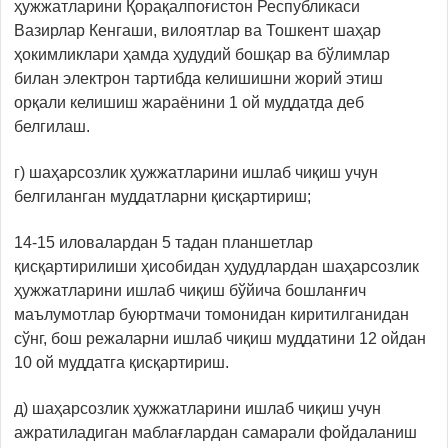
ҳужжатларини Қорақалпоғистон Республикаси
Вазирлар Кенгаши, вилоятлар ва Тошкент шаҳар
ҳокимликлари ҳамда ҳудудий бошқар ва бўлимлар
билан электрон тартибда келишишни жорий этиш
орқали келишиш жараёнини 1 ой муддатда деб
белгилаш.
г) шаҳарсозлик ҳужжатларини ишлаб чиқиш учун
белгиланган муддатларни қисқартириш;
14-15 иловалардан 5 тадан планшетлар
қисқартирилиши ҳисобидан ҳудудлардан шаҳарсозлик
ҳужжатларини ишлаб чиқиш бўйича бошланғич
маълумотлар буюртмачи томонидан киритилганидан
сўнг, бош режаларни ишлаб чиқиш муддатини 12 ойдан
10 ой муддатга қисқартириш.
д) шаҳарсозлик ҳужжатларини ишлаб чиқиш учун
ажратиладиган маблағлардан самарали фойдаланиш