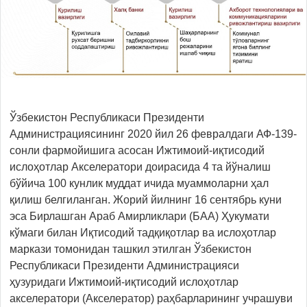
Ўзбекистон Республикаси Президенти
Администрациясининг 2020 йил 26 февралдаги АФ-139-
сонли фармойишига асосан Ижтимоий-иқтисодий
ислоҳотлар Акселератори доирасида 4 та йўналиш
бўйича 100 кунлик муддат ичида муаммоларни ҳал
қилиш белгиланган. Жорий йилнинг 16 сентябрь куни
эса Бирлашган Араб Амирликлари (БАА) Ҳукумати
кўмаги билан Иқтисодий тадқиқотлар ва ислоҳотлар
маркази томонидан ташкил этилган Ўзбекистон
Республикаси Президенти Администрацияси
ҳузуридаги Ижтимоий-иқтисодий ислоҳотлар
акселератори (Акселератор) раҳбарларининг учрашуви