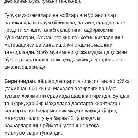
деб айнан Бўка тумани танланди.
Гуруҳ муҳокамалари ва жойлардаги ўрганишлар
натижасида маълум бўлишича, баъзи ҳолларда банк
кредити олишга талабгорларнинг тадбиркорлик
кўникмалари, баъзан эса қишлоқ хотин-қизларининг
мотивацияси ва ўзига ишончи етарли эмаслиги
таъкидланди. Ушбу муаммони қисқа муддатда қисман
бўлса-да ҳал қилиш мақсадида қуйидаги тадбирлар
амалга оширилди:
Биринчидан,
аёллар дафтарига киритилганлар рўйхат
(тахминан 600 киши) Маҳалла вазирлиги ва Бўка
тумани ҳокимияти ёрдамида шакллантирилди. Бундан
ташқари, ҳар бир маҳаллада дафтарга киритилган
аёллар ва ишбилармонлик муҳити ҳақида кўпроқ
маълумот олиш учун барча 42 та маҳалла
раҳбарларининг рўйхати, уларнинг алоқа
маълумотлари тўпланди.