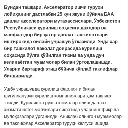
Бундан ташқари, Акселератор ишчи гуруҳи
лойиҳанинг дастлабки 25 кун якуни бўйича БАА
давлат акселератори мутахассислари, Ўзбекистон
Республикаси қурилиш соҳасига дахлдор ва
манфаатдор бир қатор давлат ташкилотлари
иштирокида онлайн учрашув ўтказилди. Унда ҳар
бир ташкилот ваколат доирасида қурилиш
соҳасида йўлга қўйилган тизим ва унда дуч
келинаётган муаммолар билан ўртоқлашишди.
Уларни бартараф этиш бўйича кўплаб таклифлар
билдирилди.
Ушбу учрашувда қурилиш фаолияти билан
шуғулланувчи қурилиш компаниялари ҳам таклиф
этилди. Қурилишга рухсатномалар олиш давлат
хизмати истеъмолчилари сифатида уларнинг фикр ва
мулоҳазалари ўрганилди. Аниқлаб олинган муаммолар
ва таклифлар Акселератор гуруҳи келгуси ишида