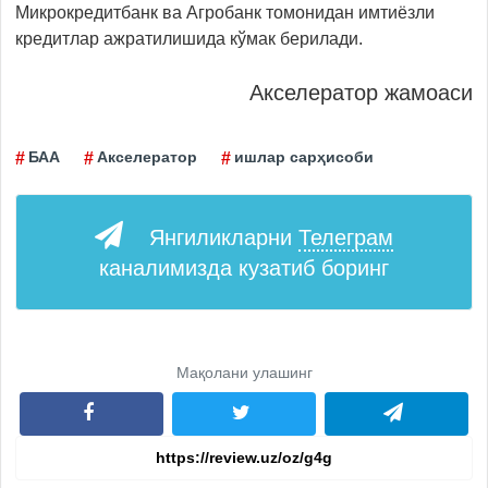
Микрокредитбанк ва Агробанк томонидан имтиёзли
кредитлар ажратилишида кўмак берилади.
Акселератор жамоаси
БАА
Акселератор
ишлар сарҳисоби
Янгиликларни
Телеграм
каналимизда кузатиб боринг
Мақолани улашинг