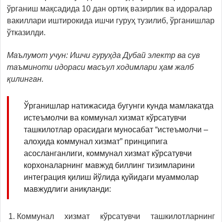
ўрганиш мақсадида 10 дан ортиқ вазирлик ва идоралар
вакиллари иштирокида ишчи гуруҳ тузилиб, ўрганишлар
ўтказилди.
Маълумот учун: Ишчи гуруҳда Дубай электр ва сув
таъминоти идораси масъул ходимлари ҳам жалб
қилинган.
Ўрганишлар натижасида бугунги кунда мамлакатда
истеъмолчи ва коммунал хизмат кўрсатувчи
ташкилотлар орасидаги муносабат “истеъмолчи –
алоҳида коммунал хизмат” принципига
асосланганлиги, коммунал хизмат кўрсатувчи
корхоналарнинг мавжуд биллинг тизимларини
интеграция қилиш йўлида қуйидаги муаммолар
мавжудлиги аниқланди:
Коммунал хизмат кўрсатувчи ташкилотларнинг