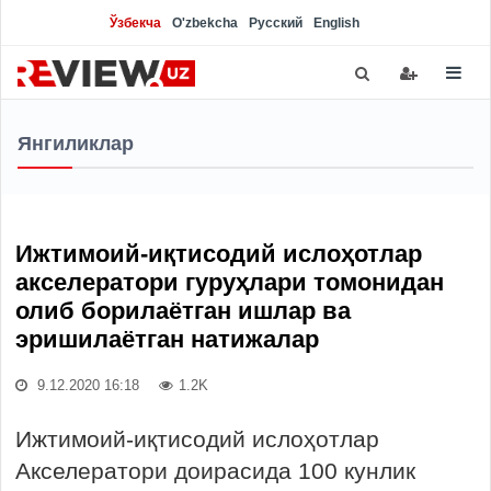
Ўзбекча
O'zbekcha
Русский
English
Янгиликлар
Ижтимоий-иқтисодий ислоҳотлар
акселератори гуруҳлари томонидан
олиб борилаётган ишлар ва
эришилаётган натижалар
9.12.2020 16:18
1.2K
Ижтимоий-иқтисодий ислоҳотлар
Акселератори доирасида 100 кунлик