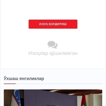
ИЗОҲ ҚОЛДИРИШ
Изоҳлар қўшилмаган
Ўхшаш янгиликлар