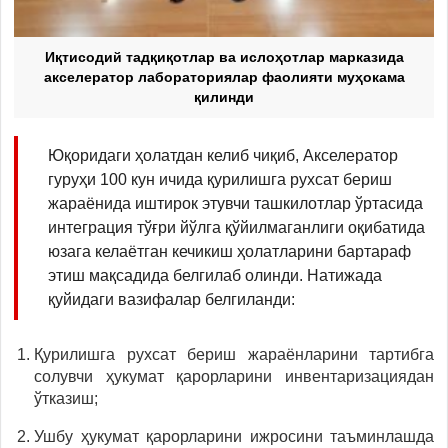
Иқтисодий тадқиқотлар ва ислоҳотлар марказида
акселератор лабораториялар фаолияти муҳокама
қилинди
Юқоридаги ҳолатдан келиб чиқиб, Акселератор
гуруҳи 100 кун ичида қурилишга рухсат бериш
жараёнида иштирок этувчи ташкилотлар ўртасида
интеграция тўғри йўлга қўйилмаганлиги оқибатида
юзага келаётган кечикиш ҳолатларини бартараф
этиш мақсадида белгилаб олинди. Натижада
қуйидаги вазифалар белгиланди:
Қурилишга рухсат бериш жараёнларини тартибга
солувчи ҳукумат қарорларини инвентаризациядан
ўтказиш;
Ушбу ҳукумат қарорларини ижросини таъминлашда