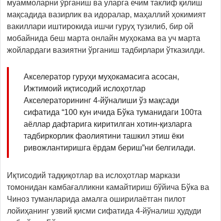
муаммоларни ўрганиш ва уларга ечим таклиф қилиш
мақсадида вазирлик ва идоралар, маҳаллий ҳокимият
вакиллари иштирокида ишчи гуруҳ тузилиб, бир ой
мобайнида беш марта онлайн муҳокама ва уч марта
жойлардаги вазиятни ўрганиш тадбирлари ўтказилди.
Акселератор гуруҳи муҳокамасига асосан,
Ижтимоий иқтисодий ислоҳотлар
Акселераторининг 4-йўналиши ўз мақсади
сифатида “100 кун ичида Бўка туманидаги 100та
аёллар дафтарига киритилган хотин-қизларга
тадбиркорлик фаолиятини ташкил этиш ёки
ривожлантиришга ёрдам бериш”ни белгилади.
Иқтисодий тадқиқотлар ва ислоҳотлар маркази
томонидан камбағалликни камайтириш бўйича Бўка ва
Чиноз туманларида амалга оширилаётган пилот
лойиҳанинг узвий қисми сифатида 4-йўналиш ҳудуди