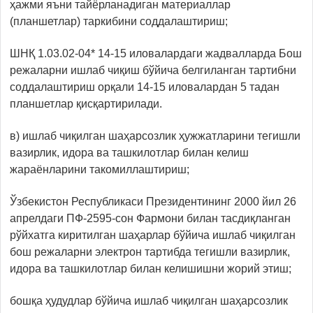
ҳажми яъни тайёрланадиган материаллар
(планшетлар) таркибини соддалаштириш;
ШНҚ 1.03.02-04* 14-15 иловалардаги жадвалларда Бош
режаларни ишлаб чиқиш бўйича белгиланган тартибни
соддалаштириш орқали 14-15 иловалардан 5 тадан
планшетлар қисқартирилади.
в) ишлаб чиқилган шаҳарсозлик ҳужжатларини тегишли
вазирлик, идора ва ташкилотлар билан келиш
жараёнларини такомиллаштириш;
Ўзбекистон Республикаси Президентининг 2000 йил 26
апрелдаги ПФ-2595-сон Фармони билан тасдиқланган
рўйхатга киритилган шаҳарлар бўйича ишлаб чиқилган
бош режаларни электрон тартибда тегишли вазирлик,
идора ва ташкилотлар билан келишишни жорий этиш;
бошқа ҳудудлар бўйича ишлаб чиқилган шаҳарсозлик