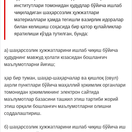
институтлари томонидан ҳудудлар бўйича ишлаб
чиқиладиган шаҳарсозлик ҳужжатлари
материаллари ҳамда тегишли вазирлик идоралар
билан келишиш соҳасида бир қатор қулайликлар
яратилиши кўзда тутилган, бунда:
а) шаҳарсозлик ҳужжатларини ишлаб чиқиш бўйича
ҳудуднинг мавжуд ҳолати юзасидан бошланғич
маълумотларни йиғиш;
ҳар бир туман, шаҳар-шаҳарчалар ва қишлоқ (овул)
аҳоли пунктлари бўйича маҳаллий ҳокимлик органлари
томонидан ҳокимликнинг электрон сайтида
маълумотлар базасини ташкил этиш тартиби жорий
этиш орқали бошланғич маълумотларни олишни
соддалаштириш.
б) шаҳарсозлик ҳужжатларини ишлаб чиқиш бўйича иш