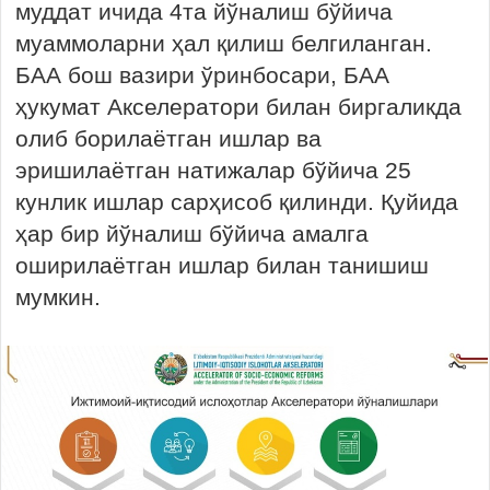
муддат ичида 4та йўналиш бўйича
муаммоларни ҳал қилиш белгиланган.
БАА бош вазири ўринбосари, БАА
ҳукумат Акселератори билан биргаликда
олиб борилаётган ишлар ва
эришилаётган натижалар бўйича 25
кунлик ишлар сарҳисоб қилинди. Қуйида
ҳар бир йўналиш бўйича амалга
оширилаётган ишлар билан танишиш
мумкин.