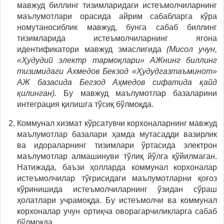
мавжуд биллинг тизимларидаги истеъмолчиларнинг
маълумотлари орасида айрим сабабларга кўра
номутаносиблик мавжуд, бунга сабаб биллинг
тизимларида истеъмолчиларнинг ягона
идентификатори мавжуд эмаслигида
(Мисол учун,
«Ҳудудий электр тармоқлари» АЖнинг биллинг
тизимидаги Ахмедов Бекзод «Ҳудудгазтаъминот»
АЖ базасида Бегзод Аҳмедов сифатида қайд
қилинган).
Бу мавжуд маълумотлар базаларини
интеграция қилишга тўсиқ бўлмоқда.
Коммунал хизмат кўрсатувчи корхоналарнинг мавжуд
маълумотлар базалари ҳамда мутасадди вазирлик
ва идораларнинг тизимлари ўртасида электрон
маълумотлар алмашинуви тўлиқ йўлга қўйилмаган.
Натижада, баъзи ҳолларда коммунал корхоналар
истеъмолчилар тўғрисидаги маълумотларни қоғоз
кўринишида истеъмолчиларнинг ўзидан сўраш
ҳолатлари учрамоқда. Бу истеъмолчи ва коммунал
корхоналар учун ортиқча оворагарчиликларга сабаб
бўлмоқда.