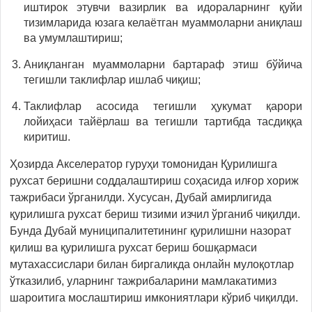
иштирок этувчи вазирлик ва идораларнинг қуйи
тизимларида юзага келаётган муаммоларни аниқлаш
ва умумлаштириш;
Аниқланган муаммоларни бартараф этиш бўйича
тегишли таклифлар ишлаб чиқиш;
Таклифлар асосида тегишли ҳукумат қарори
лойиҳаси тайёрлаш ва тегишли тартибда тасдиққа
киритиш.
Ҳозирда Акселератор гуруҳи томонидан Қурилишга
рухсат беришни соддалаштириш соҳасида илғор хориж
тажрибаси ўрганилди. Хусусан, Дубай амирлигида
қурилишга рухсат бериш тизими изчил ўрганиб чиқилди.
Бунда Дубай муниципалитетининг қурилишни назорат
қилиш ва қурилишга рухсат бериш бошқармаси
мутахассислари билан биргаликда онлайн мулоқотлар
ўтказилиб, уларнинг тажрибаларини мамлакатимиз
шароитига мослаштириш имкониятлари кўриб чиқилди.