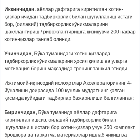
Иккинчидан,
аёллар дафтарига киритилган хотин-
қизлар ичидан тадбиркорлик билан шуғулланиш истаги
бор, (оилавий) тадбиркорлик кўникмаларини
шакллантириш / ривожлантиришга қизиқувчи 200 нафар
хотин-қизлар танлаб олинди.
Учинчидан,
Бўка туманидаги хотин-қизларда
тадбиркорлик кўникмаларини ҳосил қилиш ва уларга
мотивация бериш мақсадида тренинг ташкил этилди.
Ижтимоий-иқтисодий ислоҳотлар Акселераторининг 4-
йўналиши доирасида 100 кунлик муддатнинг қолган
қисмида қуйидаги тадбирлар бажарилиши белгиланган:
Биринчидан,
Бўка туманида аёллар дафтарига
киритилган ишсиз, оилавий тадбиркорлик билан
шуғулланиш истаги бор хотин-қизлар учун 250 комплект
брошюра ва тарқатма материаллар ишлаб чиқиш ва