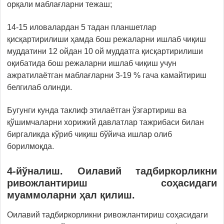
орқали маблағларни тежаш;
14-15 иловалардан 5 тадан планшетлар
қисқартирилиши ҳамда бош режаларни ишлаб чиқиш
муддатини 12 ойдан 10 ой муддатга қисқартирилиши
оқибатида бош режаларни ишлаб чиқиш учун
ажратилаётган маблағларни 3-19 % гача камайтириш
белгилаб олинди.
Бугунги кунда таклиф этилаётган ўзгартириш ва
қўшимчаларни хорижий давлатлар тажрибаси билан
биргаликда кўриб чиқиш бўйича ишлар олиб
борилмоқда.
4-йўналиш. Оилавий тадбиркорликни
ривожлантириш соҳасидаги
муаммоларни ҳал қилиш.
Оилавий тадбиркорликни ривожлантириш соҳасидаги