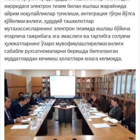
юқоридаги электрон тизим билан ишлаш жараёнида
айрим ноқулайликлар туғилиши, интеграция тўғри йўлга
қўйилмаганлиги, ҳудудий ташкилотлар
мутахассисларининг электрон тизимда ишлаш бўйича
етарлича тажрибага эга эмаслиги ва тартибга солувчи
ҳужжатларнинг ўзаро мувофиқлаштирилмаганлиги
сабабли рухсатномаларни беришда белгиланган
муддатлардан кечикиш ҳолатлари юзага келмоқда.