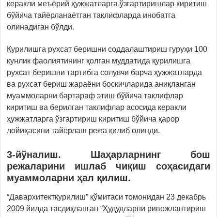
керакли меъёрий ҳужжатларга ўзгартиришлар киритиш
бўйича тайёрланаётган таклифларда инобатга
олинадиган бўлди.
Қурилишга рухсат беришни соддалаштириш гуруҳи 100
кунлик фаолиятининг қолган муддатида қурилишга
рухсат беришни тартибга солувчи барча ҳужжатларда
ва рухсат бериш жараёни босқичларида аниқланган
муаммоларни бартараф этиш бўйича таклифлар
киритиш ва берилган таклифлар асосида керакли
ҳужжатларга ўзгартириш киритиш бўйича қарор
лойиҳасини тайёрлаш режа қилиб олинди.
3-йўналиш. Шаҳарларнинг бош
режаларини ишлаб чиқиш соҳасидаги
муаммоларни ҳал қилиш.
“Давархитектқурилиш” қўмитаси томонидан 23 декабрь
2009 йилда тасдиқланган “Ҳудудларни ривожлантириш