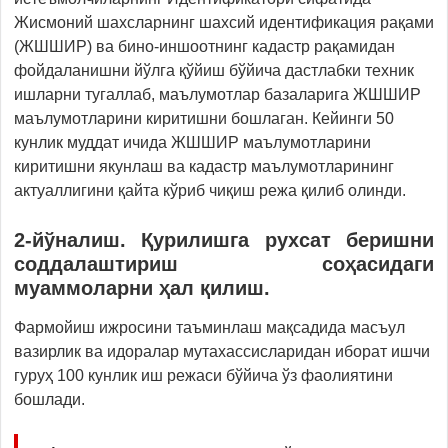
Жисмоний шахсларнинг шахсий идентификация рақами
(ЖШШИР) ва бино-иншоотнинг кадастр рақамидан
фойдаланишни йўлга қўйиш бўйича дастлабки техник
ишларни тугаллаб, маълумотлар базаларига ЖШШИР
маълумотларини киритишни бошлаган. Кейинги 50
кунлик муддат ичида ЖШШИР маълумотларини
киритишни якунлаш ва кадастр маълумотларининг
актуаллигини қайта кўриб чиқиш режа қилиб олинди.
2-йўналиш. Қурилишга рухсат беришни
соддалаштириш соҳасидаги
муаммоларни ҳал қилиш.
Фармойиш ижросини таъминлаш мақсадида масъул
вазирлик ва идоралар мутахассисларидан иборат ишчи
гуруҳ 100 кунлик иш режаси бўйича ўз фаолиятини
бошлади.