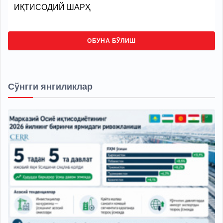
ИҚТИСОДИЙ ШАРҲ
ОБУНА БЎЛИШ
Сўнгги янгиликлар