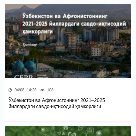
04/08, 14:26
108
Ўзбекистон ва Афғонистоннинг 2021–2025
йиллардаги савдо-иқтисодий ҳамкорлиги