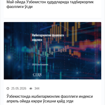
Май ойида Ўзбекистон ҳудудларида тадбиркорлик
фаоллиги ўсди
25.05.2026
344
Ўзбекистонда ишбилармонлик фаоллиги индекси
апрель ойида юқори ўсишни қайд этди