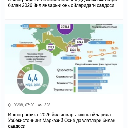
билан 2026 йил январь-июнь ойларидаги савдоси
06/08, 07:20
328
Инфографика: 2026 йил январь–июнь ойларида
Ўзбекистоннинг Марказий Осиё давлатлари билан
савдоси