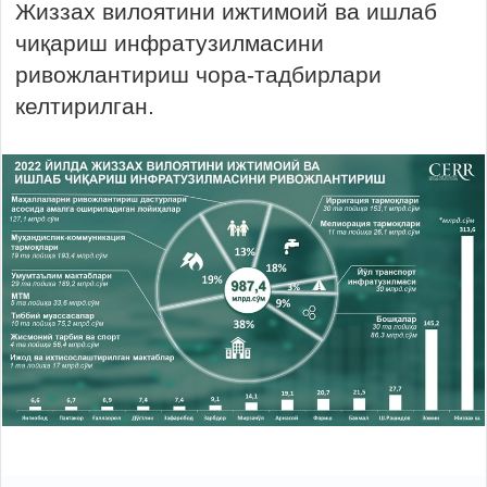
Жиззах вилоятини ижтимоий ва ишлаб
чиқариш инфратузилмасини
ривожлантириш чора-тадбирлари
келтирилган.