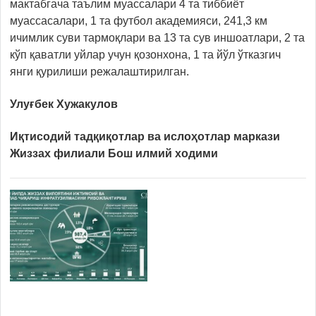
мактабгача таълим муассалари 4 та тиббиёт
муассасалари, 1 та футбол академияси, 241,3 км
ичимлик суви тармоқлари ва 13 та сув иншоатлари, 2 та
кўп қаватли уйлар учун қозонхона, 1 та йўл ўтказгич
янги қурилиши режалаштирилган.
Улуғбек Хужакулов
Иқтисодий тадқиқотлар ва ислоҳотлар маркази
Жиззах филиали Бош илмий ходими