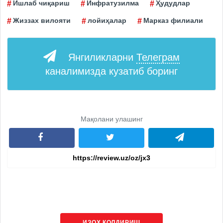
Ишлаб чиқариш
Инфратузилма
Ҳудудлар
Жиззах вилояти
лойиҳалар
Марказ филиали
Янгиликларни
Телеграм
каналимизда кузатиб боринг
Мақолани улашинг
ИЗОҲ ҚОЛДИРИШ