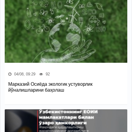
04/08, 09:29
92
Марказий Осиёда экологик устуворлик
йўналишларини баҳолаш