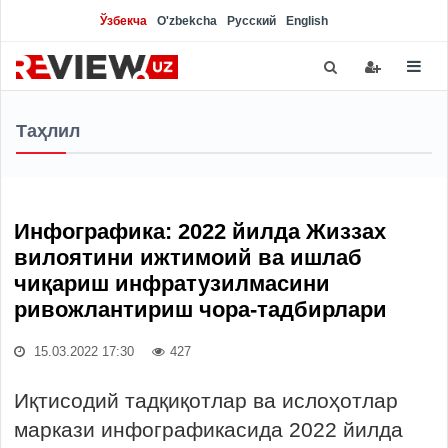
Ўзбекча
O'zbekcha
Русский
English
Таҳлил
Инфографика: 2022 йилда Жиззах
вилоятини ижтимоий ва ишлаб
чиқариш инфратузилмасини
ривожлантириш чора-тадбирлари
15.03.2022 17:30
427
Иқтисодий тадқиқотлар ва ислоҳотлар
маркази инфографикасида 2022 йилда