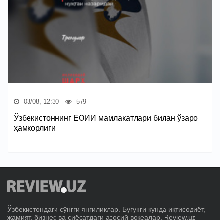
03/08, 12:30
579
Ўзбекистоннинг ЕОИИ мамлакатлари билан ўзаро
ҳамкорлиги
Ўзбекистондаги сўнгги янгиликлар. Бугунги кунда иқтисодиёт,
жамият, бизнес ва сиёсатдаги асосий воқеалар. Review.uz