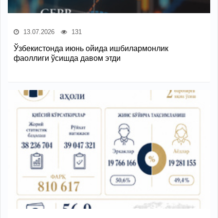
13.07.2026
131
Ўзбекистонда июнь ойида ишбилармонлик
фаоллиги ўсишда давом этди