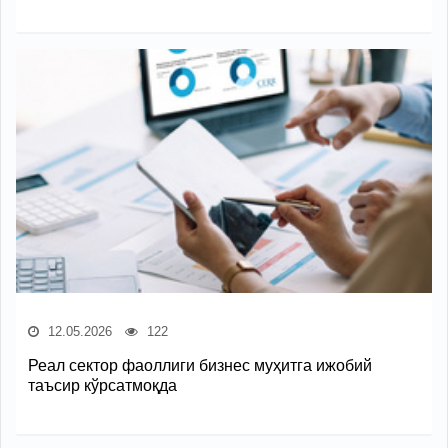
12.05.2026
122
Реал сектор фаоллиги бизнес муҳитга ижобий
таъсир кўрсатмоқда