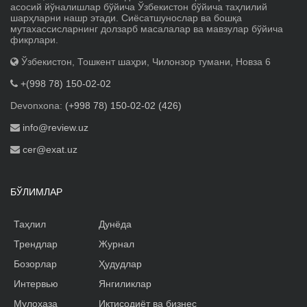
асосий йўналишлар бўйича Ўзбекистон бўйича таҳлилий
шарҳларни нашр этади. Сиёсатшунослар ва бошқа
мутахассисларнинг долзарб масалалар ва мавзулар бўйича
фикрлари.
Ўзбекистон, Тошкент шаҳри, Чилонзор тумани, Новза 6
+(998 78) 150-02-02
Devonxona:
(+998 78) 150-02-02 (426)
info@review.uz
cer@exat.uz
БЎЛИМЛАР
Таҳлил
Дунёда
Трендлар
Журнал
Бозорлар
Ҳудудлар
Интервью
Янгиликлар
Мулоҳаза
Иқтисодиёт ва бизнес