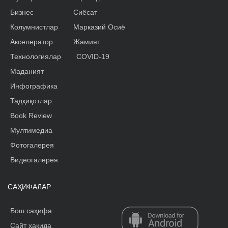
Бизнес
Сиёсат
Колумнистлар
Марказий Осиё
Акселератор
Жамият
Технологиялар
COVID-19
Маданият
Инфографика
Тадқиқотлар
Book Review
Мултимедиа
Фотогалерея
Видеогалерея
САҲИФАЛАР
Бош саҳифа
Сайт ҳақида