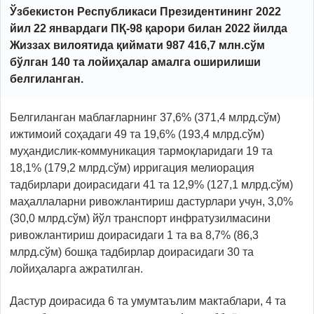
Ўзбекистон Республикаси Президентининг 2022
йил 22 январдаги ПҚ-98 қарори билан 2022 йилда
Жиззах вилоятида қиймати 987 416,7 млн.сўм
бўлган 140 та лойиҳалар амалга оширилиши
белгиланган.
Белгиланган маблағларнинг 37,6% (371,4 млрд.сўм)
ижтимоий соҳадаги 49 та 19,6% (193,4 млрд.сўм)
муҳандислик-коммуникация тармоқларидаги 19 та
18,1% (179,2 млрд.сўм) ирригация мелиорация
тадбирлари доирасидаги 41 та 12,9% (127,1 млрд.сўм)
маҳаллаларни ривожлантириш дастурлари учун, 3,0%
(30,0 млрд.сўм) йўл транспорт инфратузилмасини
ривожлантириш доирасидаги 1 та ва 8,7% (86,3
млрд.сўм) бошқа тадбирлар доирасидаги 30 та
лойиҳаларга ажратилган.
Дастур доирасида 6 та умумтаълим мактаблари, 4 та