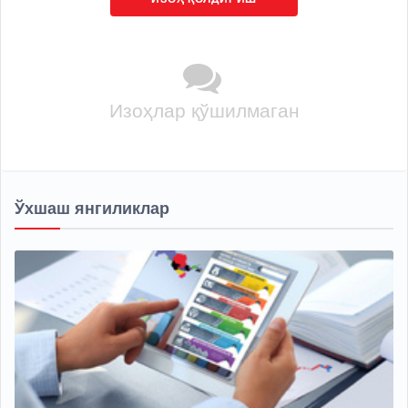
Изоҳлар қўшилмаган
Ўхшаш янгиликлар