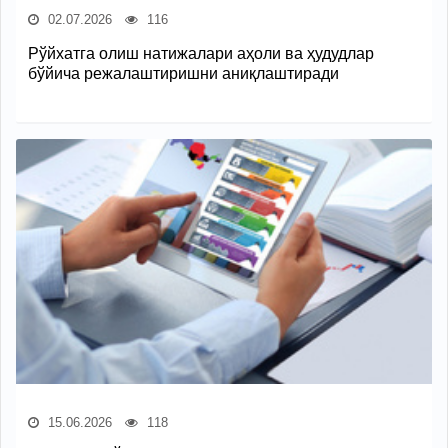
02.07.2026
116
Рўйхатга олиш натижалари аҳоли ва ҳудудлар
бўйича режалаштиришни аниқлаштиради
15.06.2026
118