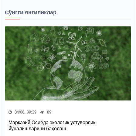
Сўнгги янгиликлар
04/08, 09:29
89
Марказий Осиёда экологик устуворлик
йўналишларини баҳолаш