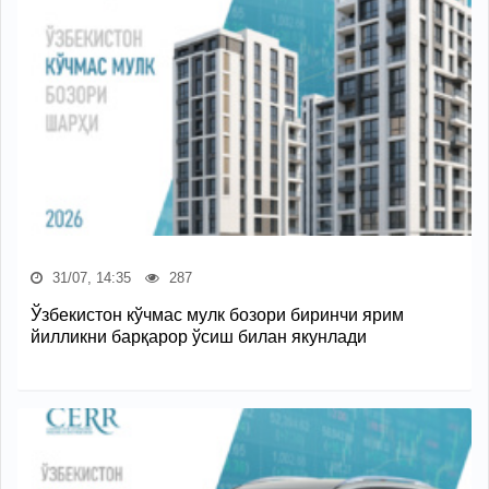
31/07, 14:35
287
Ўзбекистон кўчмас мулк бозори биринчи ярим
йилликни барқарор ўсиш билан якунлади