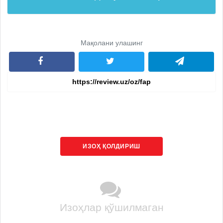
Мақолани улашинг
ИЗОҲ ҚОЛДИРИШ
Изоҳлар қўшилмаган