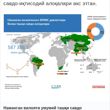
савдо-иқтисодий алоқалари акс этган.
Наманган вилояти умумий ташқи савдо