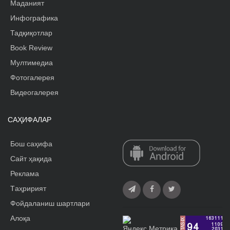
Маданият
Инфографика
Тадқиқотлар
Book Review
Мултимедиа
Фотогалерея
Видеогалерея
САҲИФАЛАР
Бош саҳифа
Сайт ҳақида
Реклама
Tаҳририят
Фойдаланиш шартлари
Алоқа