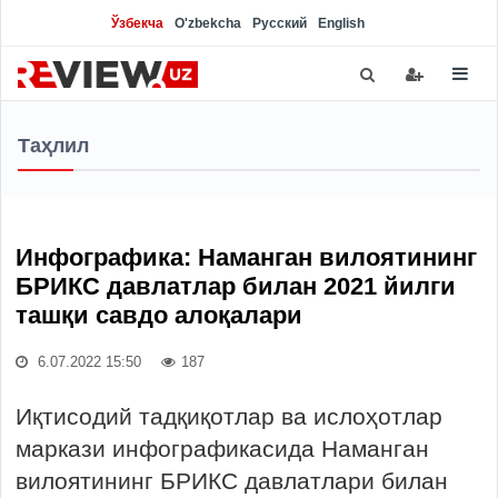
Ўзбекча
O'zbekcha
Русский
English
Таҳлил
Инфографика: Наманган вилоятининг
БРИКС давлатлар билан 2021 йилги
ташқи савдо алоқалари
6.07.2022 15:50
187
Иқтисодий тадқиқотлар ва ислоҳотлар
маркази инфографикасида Наманган
вилоятининг БРИКС давлатлари билан