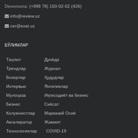
Devonxona:
(+998 78) 150-02-02 (426)
info@review.uz
cer@exat.uz
БЎЛИМЛАР
Таҳлил
Дунёда
Трендлар
Журнал
Бозорлар
Ҳудудлар
Интервью
Янгиликлар
Мулоҳаза
Иқтисодиёт ва бизнес
Бизнес
Сиёсат
Колумнистлар
Марказий Осиё
Акселератор
Жамият
Технологиялар
COVID-19