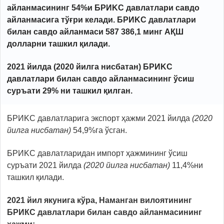
айланмасининг 54%и БРИKС давлатлари савдо
айланмасига тўғри келади. БРИKС давлатлари
билан савдо айланмаси 587 386,1 минг АҚШ
долларни ташкил қилади.
2021 йилда (2020 йилга нисбатан) БРИKС
давлатлари билан савдо айланмасининг ўсиш
суръати 29% ни ташкил қилган.
БРИKС давлатларига экспорт ҳажми 2021 йилда
(
2020
йилга нисбатан
)
54,9%га ўсган.
БРИKС давлатларидан импорт ҳажмининг ўсиш
суръати 2021 йилда
(
2020
йилга нисбатан)
11,4%ни
ташкил қилади.
2021 йил якунига кўра, Наманган вилоятининг
БРИКС давлатлари билан савдо айланмасининг