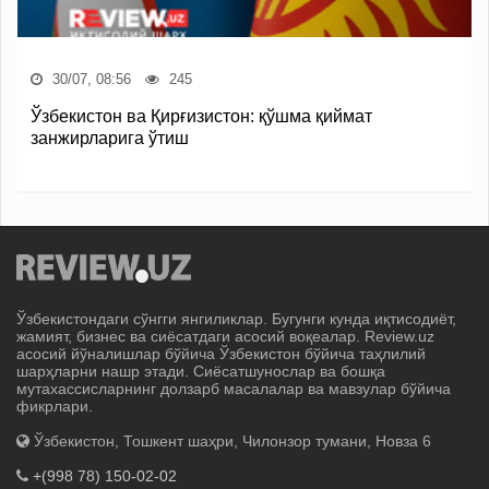
30/07, 08:56
245
Ўзбекистон ва Қирғизистон: қўшма қиймат
занжирларига ўтиш
Ўзбекистондаги сўнгги янгиликлар. Бугунги кунда иқтисодиёт,
жамият, бизнес ва сиёсатдаги асосий воқеалар. Review.uz
асосий йўналишлар бўйича Ўзбекистон бўйича таҳлилий
шарҳларни нашр этади. Сиёсатшунослар ва бошқа
мутахассисларнинг долзарб масалалар ва мавзулар бўйича
фикрлари.
Ўзбекистон, Тошкент шаҳри, Чилонзор тумани, Новза 6
+(998 78) 150-02-02