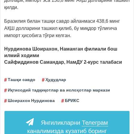
доллари, импорт эса 130,8 минг АҚШ долларини ташкил
қилди.
Бразилия билан ташқи савдо айланмаси 438,6 минг
АҚШ долларини ташкил қилиб, бу миқдор тўлиғича
импорт ҳисобига тўғри келган.
Нурдинова Шоирахон, Наманган филиали бош
илмий ходими
Сайфиддинов Самандар, НамДУ 2-курс талабаси
Ташқи савдо
Ҳудудлар
Иқтисодий тадқиқотлар ва ислоҳотлар маркази
Шоирахон Нурдинова
БРИКС
Янгиликларни
Телеграм
каналимизда кузатиб боринг