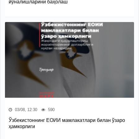
йўналишларини баҳолаш
03/08, 12:30
590
Ўзбекистоннинг ЕОИИ мамлакатлари билан ўзаро
ҳамкорлиги