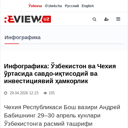
Ўзбекча
O'zbekcha
Русский
English
Инфографика
Инфографика: Ўзбекистон ва Чехия
ўртасида савдо-иқтисодий ва
инвестициявий ҳамкорлик
29.04.2026 12:23
155
Чехия Республикаси Бош вазири Андрей
Бабишнинг 29–30 апрель кунлари
Ўзбекистонга расмий ташрифи