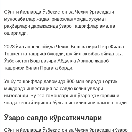
Сўнгги йилларда Ўзбекистон ва Чехия ўртасидаги
муносабатлар жадал ривожланмоқда, ҳукумат
раҳбарлари даражасида ўзаро ташрифлар амалга
оширилди.
2023 йил апрель ойида Чехия Бош вазири Петр Фиала
Тошкентга ташриф буюрди, шу йил октябрь ойида эса
Ўзбекистон Бош вазири Абдулла Арипов жавоб
ташрифи билан Прагага борди.
Ушбу ташрифлар давомида 800 млн евродан ортиқ
миқдорда инвестиция ва савдо келишувлари
имзоланди. Бу эса томонларнинг ўзаро ҳамкорликни
янада кенгайтиришга бўлган интилишини намоён этади.
Ўзаро савдо кўрсаткичлари
Сўнгги йилларда Ўзбекистон ва Чехия ўртасидаги ўзаро