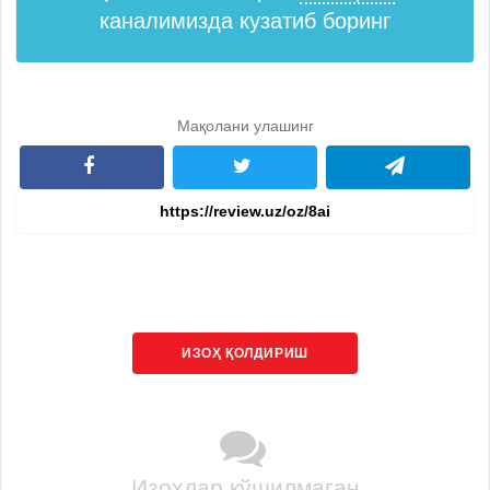
каналимизда кузатиб боринг
Мақолани улашинг
ИЗОҲ ҚОЛДИРИШ
Изоҳлар қўшилмаган