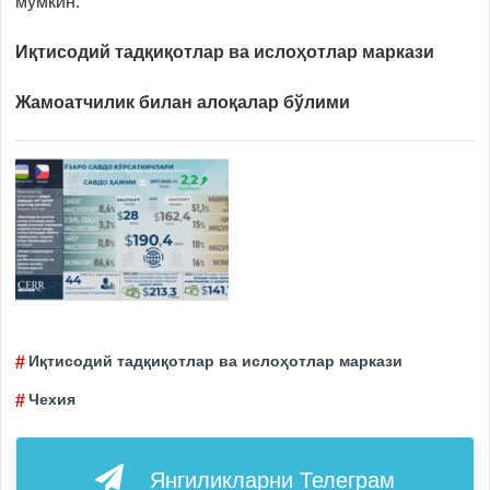
мумкин.
Иқтисодий тадқиқотлар ва ислоҳотлар маркази
Жамоатчилик билан алоқалар бўлими
Иқтисодий тадқиқотлар ва ислоҳотлар маркази
Чехия
Янгиликларни
Телеграм