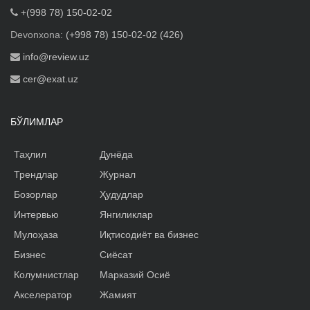
+(998 78) 150-02-02
Devonxona:
(+998 78) 150-02-02 (426)
info@review.uz
cer@exat.uz
БЎЛИМЛАР
Таҳлил
Дунёда
Трендлар
Журнал
Бозорлар
Ҳудудлар
Интервью
Янгиликлар
Мулоҳаза
Иқтисодиёт ва бизнес
Бизнес
Сиёсат
Колумнистлар
Марказий Осиё
Акселератор
Жамият