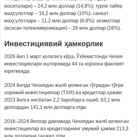
воситалари) – 24,2 млн доллар (14,9%); турли тайёр
маҳсулотлар – 16,2 млн доллар (10%); саноат
маҳсулотлари – 11,2 млн доллар (6,9%); хизматлар
(асосан телекоммуникация) – 26 млн доллар (16%).
Инвестициявий ҳамкорлик
2026 йил 1 март ҳолатига кўра, Ўзбекистонда Чехия
инвестициялари иштирокида 44 та корхона фаолият
юритмоқда.
2024 йилда Чехиядан жалб қилинган тўғридан-тўғри
хорижий инвестициялар (ТХИ) ва кредитлар ҳажми
2023 йилга нисбатан 2,2 баробарга ошиб, 63,1 млн
доллардан 141,1 млн долларга етди.
2016–2024 йиллар давомида Чехиядан жалб қилинган
инвестициялар ва кредитларнинг умумий ҳажми 213,3
млн долларни ташкил этди.