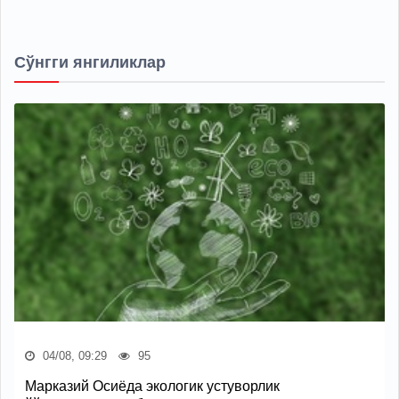
Сўнгги янгиликлар
04/08, 09:29
95
Марказий Осиёда экологик устуворлик