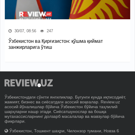
30/07, 08:56
247
Ўзбекистон ва Қирғизистон: қўшма қиймат
занжирларига ўтиш
Ўзбекистондаги сўнгги янгиликлар. Бугунги кунда иқтисодиёт,
жамият, бизнес ва сиёсатдаги асосий воқеалар. Review.uz
асосий йўналишлар бўйича Ўзбекистон бўйича таҳлилий
шарҳларни нашр этади. Сиёсатшунослар ва бошқа
мутахассисларнинг долзарб масалалар ва мавзулар бўйича
фикрлари.
Ўзбекистон, Тошкент шаҳри, Чилонзор тумани, Новза 6