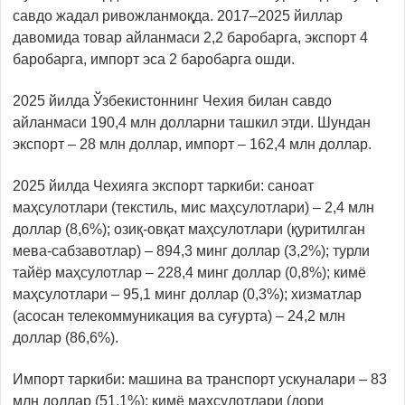
савдо жадал ривожланмоқда. 2017–2025 йиллар
давомида товар айланмаси 2,2 баробарга, экспорт 4
баробарга, импорт эса 2 баробарга ошди.
2025 йилда Ўзбекистоннинг Чехия билан савдо
айланмаси 190,4 млн долларни ташкил этди. Шундан
экспорт – 28 млн доллар, импорт – 162,4 млн доллар.
2025 йилда Чехияга экспорт таркиби: саноат
маҳсулотлари (текстиль, мис маҳсулотлари) – 2,4 млн
доллар (8,6%); озиқ-овқат маҳсулотлари (қуритилган
мева-сабзавотлар) – 894,3 минг доллар (3,2%); турли
тайёр маҳсулотлар – 228,4 минг доллар (0,8%); кимё
маҳсулотлари – 95,1 минг доллар (0,3%); хизматлар
(асосан телекоммуникация ва суғурта) – 24,2 млн
доллар (86,6%).
Импорт таркиби: машина ва транспорт ускуналари – 83
млн доллар (51,1%); кимё маҳсулотлари (дори