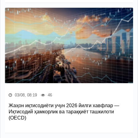
03/08, 08:19
46
Жаҳон иқтисодиёти учун 2026 йилги хавфлар —
Иқтисодий ҳамкорлик ва тараққиёт ташкилоти
(OECD)