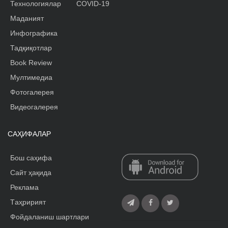
Технологиялар
COVID-19
Маданият
Инфографика
Тадқиқотлар
Book Review
Мултимедиа
Фотогалерея
Видеогалерея
САҲИФАЛАР
Бош саҳифа
Сайт ҳақида
Реклама
Tаҳририят
Фойдаланиш шартлари