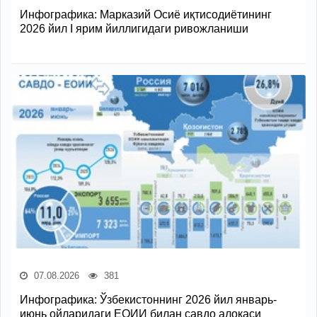
Инфографика: Марказий Осиё иқтисодиётининг
2026 йил I ярим йиллигидаги ривожланиши
07.08.2026
381
Инфографика: Ўзбекистоннинг 2026 йил январь-
июнь ойларидаги ЕОИИ билан савдо алоқаси