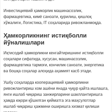
Инвестициявий ҳамкорлик машинасозлик,
фармацевтика, кимё саноати, қурилиш, қишлоқ
хўжалиги, Логистика, IT соҳаларида ривожланмоқда.
Ҳамкорликнинг истиқболли
йўналишлари
Иқтисодий ҳамкорликни кенгайтиришнинг истиқболли
соҳалари сифатида, хусусан, машинасозлик,
фармацевтика тармоғи, кончилик саноати, энергетика
ва бошқа соҳалар алоҳида аҳамият касб этади.
Ушбу соҳаларда кооперациявий ҳамкорликни
ривожлантириш хом ашёни янада чуқур қайта ишлашга,
янги ишлаб чиқариш занжирларини шакллантиришга
ҳамда юқори қўшилган қийматга эга маҳсулотлар
ишлаб чиқариш ҳажмини оширишга хизмат қилиши