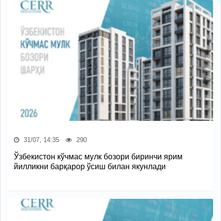
31/07, 14:35
290
Ўзбекистон кўчмас мулк бозори биринчи ярим
йилликни барқарор ўсиш билан якунлади