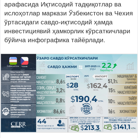
арафасида Иқтисодий тадқиқотлар ва
ислоҳотлар маркази Ўзбекистон ва Чехия
ўртасидаги савдо-иқтисодий ҳамда
инвестициявий ҳамкорлик кўрсаткичлари
бўйича инфографика тайёрлади.