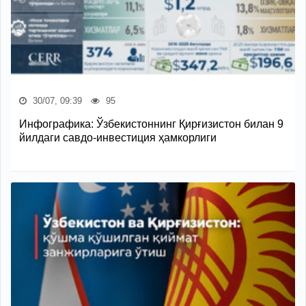
30/07, 09:39
95
Инфографика: Ўзбекистоннинг Қирғизистон билан 9
йилдаги савдо-инвестиция ҳамкорлиги