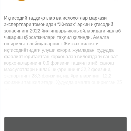
Иқтисодий тадқиқотлар ва ислоҳотлар маркази
экспертлари томонидан “Жиззах” эркин иқтисодий
зонасининг 2022 йил январь-июнь ойларидаги ишлаб
чиқариш кўрсаткичлари таҳлил қилинди. Амалга
оширилган лойиҳаларнинг Жиззах вилояти
иқтисодиётидаги улуши юқори, жумладан, ҳудудда
фаолият юритаётган корхоналар вилоятдаги саноат
корхоналарининг 0,9 фоизини ташкил этиб, саноат
маҳсулотлари ишлаб чиқаришнинг 32,2 фоизини,
экспортнинг 28,3 фоизини, иш ўринларининг 12,2
фоизини ташкил этади. Ҳудудда амалга оширилган 25
та... ...