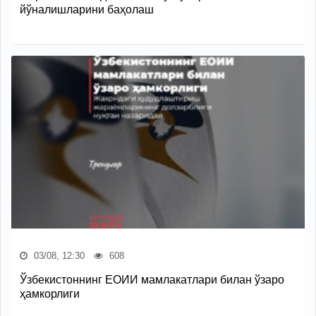
йўналишларини баҳолаш
03/08, 12:30
608
Ўзбекистоннинг ЕОИИ мамлакатлари билан ўзаро
ҳамкорлиги