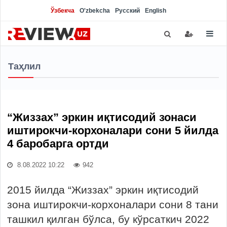
Ўзбекча
O'zbekcha
Русский
English
Таҳлил
“Жиззах” эркин иқтисодий зонаси
иштирокчи-корхоналари сони 5 йилда
4 баробарга ортди
8.08.2022 10:22
942
2015 йилда “Жиззах” эркин иқтисодий
зона иштирокчи-корхоналари сони 8 тани
ташкил қилган бўлса, бу кўрсаткич 2022