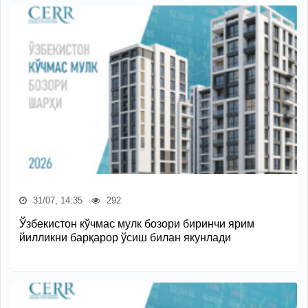
31/07, 14:35
292
Ўзбекистон кўчмас мулк бозори биринчи ярим
йилликни барқарор ўсиш билан якунлади