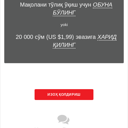
Мақолани тўлиқ ўқиш учун
ОБУНА
БЎЛИНГ
yoki
20 000 сўм (US $1,99) эвазига
ХАРИД
ҚИЛИНГ
ИЗОҲ ҚОЛДИРИШ