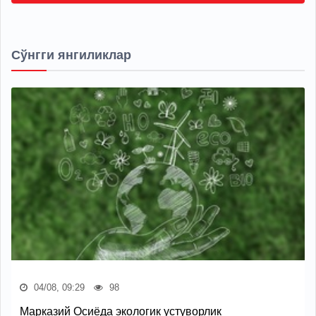
Сўнгги янгиликлар
04/08, 09:29
98
Марказий Осиёда экологик устуворлик