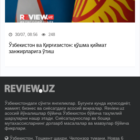
30/07, 08:56
248
Ўзбекистон ва Қирғизистон: қўшма қиймат
занжирларига ўтиш
Ўзбекистондаги сўнгги янгиликлар. Бугунги кунда иқтисодиёт,
жамият, бизнес ва сиёсатдаги асосий воқеалар. Review.uz
асосий йўналишлар бўйича Ўзбекистон бўйича таҳлилий
шарҳларни нашр этади. Сиёсатшунослар ва бошқа
мутахассисларнинг долзарб масалалар ва мавзулар бўйича
фикрлари.
Ўзбекистон, Тошкент шаҳри, Чилонзор тумани, Новза 6