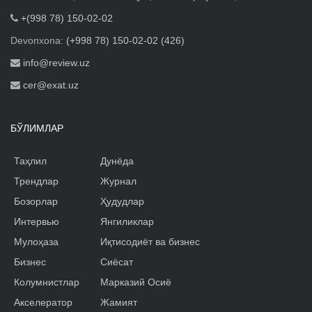
+(998 78) 150-02-02
Devonxona:
(+998 78) 150-02-02 (426)
info@review.uz
cer@exat.uz
БЎЛИМЛАР
Таҳлил
Дунёда
Трендлар
Журнал
Бозорлар
Ҳудудлар
Интервью
Янгиликлар
Мулоҳаза
Иқтисодиёт ва бизнес
Бизнес
Сиёсат
Колумнистлар
Марказий Осиё
Акселератор
Жамият