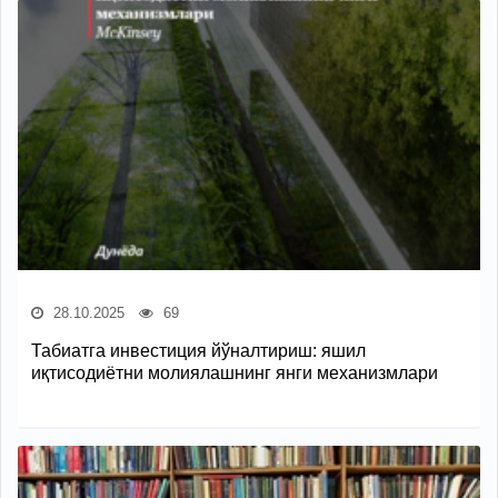
28.10.2025
69
Табиатга инвестиция йўналтириш: яшил
иқтисодиётни молиялашнинг янги механизмлари