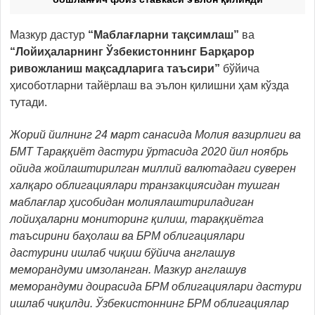
Мазкур дастур
“Маблағларни тақсимлаш”
ва
“Лойиҳаларнинг Ўзбекистоннинг Барқарор
ривожланиш мақсадларига таъсири”
бўйича
ҳисоботларни тайёрлаш ва эълон қилишни ҳам кўзда
тутади.
Жорий йилнинг 24 март санасида Молия вазирлиги ва
БМТ Тараққиёт дастури ўртасида 2020 йил ноябрь
ойида жойлаштирилган миллий валютадаги суверен
халқаро облигациялари транзакциясидан тушган
маблағлар ҳисобидан молиялаштириладиган
лойиҳаларни мониторинг қилиш, тараққиётга
таъсирини баҳолаш ва БРМ облигациялари
дастурини ишлаб чиқиш бўйича англашув
меморандуми имзоланган. Мазкур англашув
меморандуми доирасида БРМ облигациялари дастури
ишлаб чиқилди. Ўзбекистоннинг БРМ облигациялар