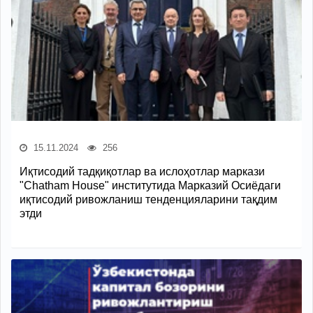
15.11.2024
256
Иқтисодий тадқиқотлар ва ислоҳотлар маркази
"Chatham House" институтида Марказий Осиёдаги
иқтисодий ривожланиш тенденцияларини тақдим
этди