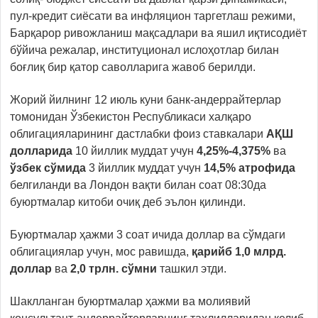
пул-кредит сиёсати ва инфляцион таргетлаш режими,
Барқарор ривожланиш мақсадлари ва яшил иқтисодиёт
бўйича режалар, институционал ислоҳотлар билан
боғлиқ бир қатор саволларига жавоб берилди.
Жорий йилнинг 12 июль куни банк-андеррайтерлар
томонидан Ўзбекистон Республикаси халқаро
облигацияларининг дастлабки фоиз ставкалари
АҚШ
долларида
10 йиллик муддат учун
4,25%-4,375%
ва
ўзбек сўмида
3 йиллик муддат учун
14,5% атрофида
белгиланди ва Лондон вақти билан соат 08:30да
буюртмалар китоби очиқ деб эълон қилинди.
Буюртмалар ҳажми 3 соат ичида доллар ва сўмдаги
облигациялар учун, мос равишда,
қарийб 1,0 млрд.
доллар
ва
2,0 трлн. сўмни
ташкил этди.
Шаклланган буюртмалар ҳажми ва молиявий