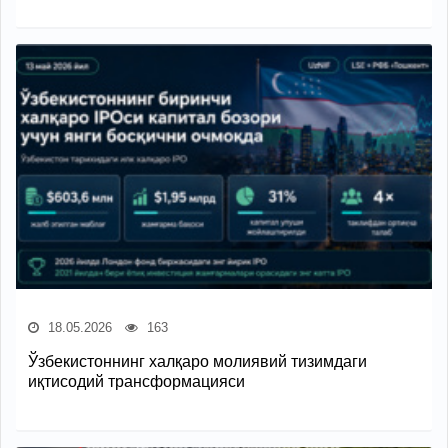
18.05.2026
163
Ўзбекистоннинг халқаро молиявий тизимдаги
иқтисодий трансформацияси