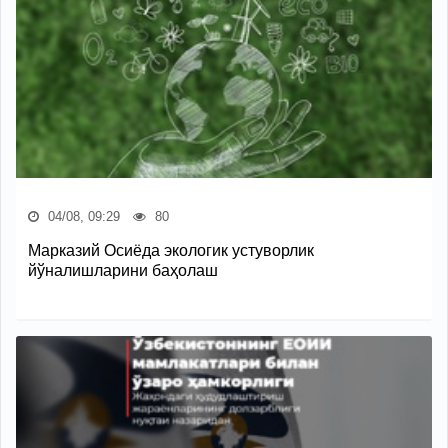
04/08, 09:29
80
Марказий Осиёда экологик устуворлик
йўналишларини баҳолаш