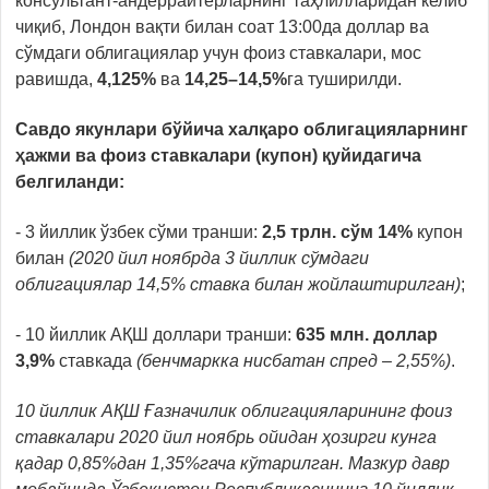
консультант-андеррайтерларнинг таҳлилларидан келиб
чиқиб, Лондон вақти билан соат 13:00да
доллар ва
сўмдаги облигациялар учун фоиз ставкалари, мос
равишда,
4,125%
ва
14,25–14,5%
га туширилди.
Савдо якунлари бўйича халқаро облигацияларнинг
ҳажми ва фоиз ставкалари (купон) қуйидагича
белгиланди:
- 3 йиллик ўзбек сўми транши:
2,5
трлн. сўм
14%
купон
билан
(2020 йил ноябрда 3 йиллик сўмдаги
облигациялар 14,5% ставка билан жойлаштирилган)
;
- 10 йиллик АҚШ доллари транши:
635
млн. доллар
3,9%
ставкада
(бенчмаркка нисбатан спред – 2,55%)
.
10 йиллик АҚШ Ғазначилик облигацияларининг фоиз
ставкалари 2020 йил ноябрь ойидан ҳозирги кунга
қадар 0,85%дан 1,35%гача кўтарилган. Мазкур давр