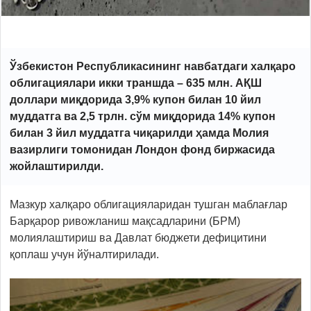
Ўзбекистон Республикасининг навбатдаги халқаро
облигациялари икки траншда – 635 млн. АҚШ
доллари миқдорида 3,9% купон билан 10 йил
муддатга ва 2,5 трлн. сўм миқдорида 14% купон
билан 3 йил муддатга чиқарилди ҳамда Молия
вазирлиги томонидан Лондон фонд биржасида
жойлаштирилди.
Мазкур халқаро облигацияларидан тушган маблағлар
Барқарор ривожланиш мақсадларини (БРМ)
молиялаштириш ва Давлат бюджети дефицитини
қоплаш учун йўналтирилади.