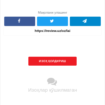
Мақолани улашинг
ИЗОҲ ҚОЛДИРИШ
Изоҳлар қўшилмаган