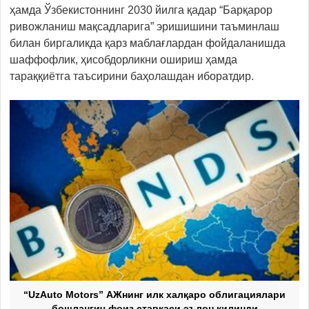
ҳамда Ўзбекистоннинг 2030 йилга қадар “Барқарор
ривожланиш мақсадларига” эришишини таъминлаш
билан биргаликда қарз маблағлардан фойдаланишда
шаффофлик, ҳисобдорликни ошириш ҳамда
тараққиётга таъсирини баҳолашдан иборатдир.
“UzAuto Motors” АЖнинг илк халқаро облигациялари
бошланғич фоиз ставкаси эълон қилинди