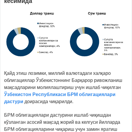
кесимида
Қайд этиш лозимки, миллий валютадаги халқаро
облигациялар Ўзбекистоннинг Барқарор ривожланиш
мақсадларини молиялаштириш учун ишлаб чиқилган
Ўзбекистон Республикаси БРМ облигациялари
дастури
доирасида чиқарилди.
БРМ облигациялари дастурини ишлаб чиқишдан
кўзланган асосий мақсад жорий ва келгуси йилларда
БРМ облигацияларини чиқариш учун замин яратиш