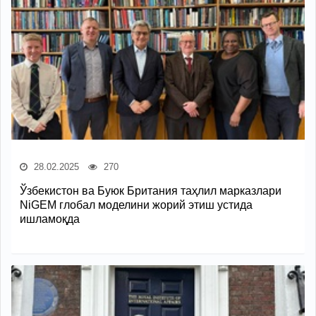
28.02.2025
270
Ўзбекистон ва Буюк Британия таҳлил марказлари
NiGEM глобал моделини жорий этиш устида
ишламоқда