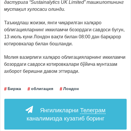
дастурига “Sustainalytics UK Limited” ташкилотининг
мустақил хулосаси олинди.
Таъкидлаш жоизки, янги чиқарилган халқаро
облигацияларнинг иккиламчи бозордаги савдоси бугун,
13 июль куни Лондон вақти билан 08:00 дан барқарор
котировкалар билан бошланди.
Молия вазирлиги халқаро облигацияларнинг иккиламчи
бозордаги савдоси котировкалари бўйича мунтазам
ахборот беришни давом эттиради.
Биржа
облигация
Лондон
Янгиликларни
Телеграм
каналимизда кузатиб боринг