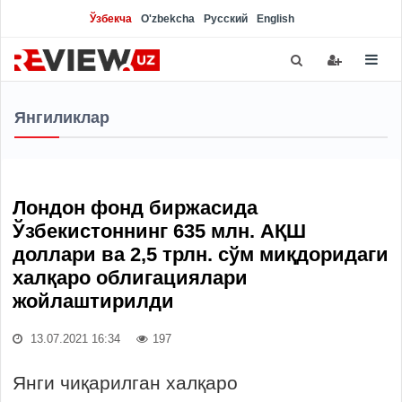
Ўзбекча
O'zbekcha
Русский
English
Янгиликлар
Лондон фонд биржасида
Ўзбекистоннинг 635 млн. АҚШ
доллари ва 2,5 трлн. сўм миқдоридаги
халқаро облигациялари
жойлаштирилди
13.07.2021 16:34
197
Янги чиқарилган халқаро