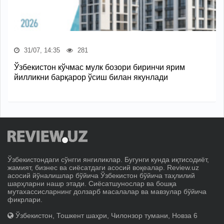
31/07, 14:35
281
Ўзбекистон кўчмас мулк бозори биринчи ярим
йилликни барқарор ўсиш билан якунлади
Ўзбекистондаги сўнгги янгиликлар. Бугунги кунда иқтисодиёт,
жамият, бизнес ва сиёсатдаги асосий воқеалар. Review.uz
асосий йўналишлар бўйича Ўзбекистон бўйича таҳлилий
шарҳларни нашр этади. Сиёсатшунослар ва бошқа
мутахассисларнинг долзарб масалалар ва мавзулар бўйича
фикрлари.
Ўзбекистон, Тошкент шаҳри, Чилонзор тумани, Новза 6