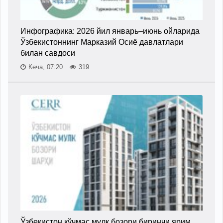
Инфографика: 2026 йил январь–июнь ойларида
Ўзбекистоннинг Марказий Осиё давлатлари
билан савдоси
Кеча, 07:20
319
Ўзбекистон кўчмас мулк бозори биринчи ярим