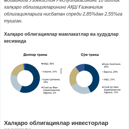
мобайнида Ўзбекистон Республикасининг 10 йиллик
халқаро облигацияларининг АҚШ Ғазначилик
облигацияларига нисбатан спреди 2,85%дан 2,55%га
тушган.
Халқаро облигациялар мамлакатлар ва ҳудудлар
кесимида
Халқаро облигациялар инвесторлар