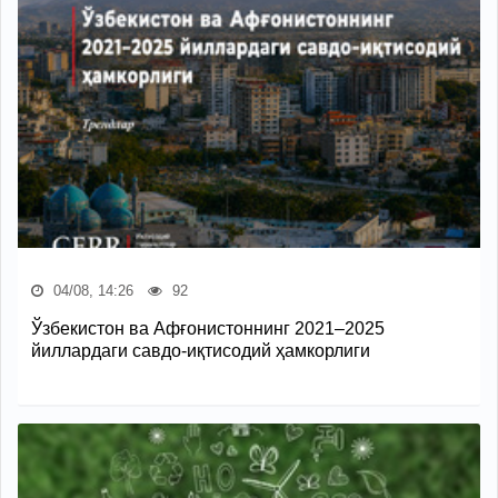
04/08, 14:26
92
Ўзбекистон ва Афғонистоннинг 2021–2025
йиллардаги савдо-иқтисодий ҳамкорлиги