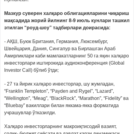
Мазкур суверен халқаро облигацияларини чиқариш
мақсадида жорий йилнинг 8-9 июль кунлари ташкил
этилган “роуд-шоу” тадбирлари доирасида:
- АҚШ, Буюк Британия, Германия, Люксембург,
Швейцария, Дания, Сингапур ва Бирлашган Араб
Амирликлари каби мамлакатларнинг 50 га яқин халқаро
инвесторлари иштирокида аудиоконференция (Global
Investor Call) бўлиб ўтди;
- 27 та йирик халқаро инвесторлар, шу жумладан,
“Franklin Templeton”, “Payden and Rygel”, “Lazard”,
“Wellington”, “Meag”, “BlackRock”, “Marathon”, “Fidelity” ва
“Bluebay” вакиллари билан яккама-якка форматида
учрашувлар ўтказилди.
Халқаро инвесторларнинг макроиқтисодий вазият,
солиқ- бюджет сиёсати ва давлат қарзи динамикаси,