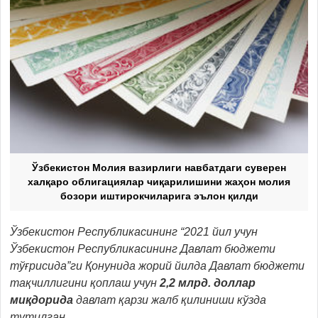
Ўзбекистон Молия вазирлиги навбатдаги суверен
халқаро облигациялар чиқарилишини жаҳон молия
бозори иштирокчиларига эълон қилди
Ўзбекистон Республикасининг “2021 йил учун
Ўзбекистон Республикасининг Давлат бюджети
тўғрисида”ги Қонунида жорий йилда Давлат бюджети
тақчиллигини қоплаш учун
2,2 млрд. доллар
миқдорида
давлат қарзи жалб қилиниши кўзда
тутилган.