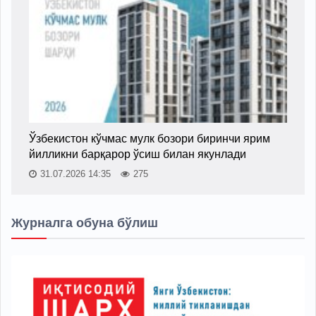
Ўзбекистон кўчмас мулк бозори биринчи ярим
йилликни барқарор ўсиш билан якунлади
31.07.2026 14:35
275
Журналга обуна бўлиш