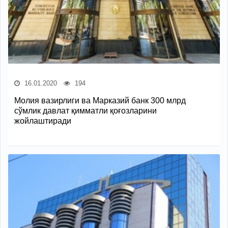
16.01.2020
194
Молия вазирлиги ва Марказий банк 300 млрд
сўмлик давлат қимматли қоғозларини
жойлаштиради