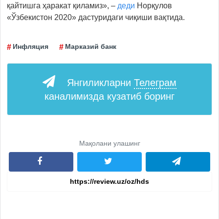
қайтишга ҳаракат қиламиз», –
деди
Норқулов
«Ўзбекистон 2020» дастуридаги чиқиши вақтида.
Инфляция
Марказий банк
Янгиликларни
Телеграм
каналимизда кузатиб боринг
Мақолани улашинг