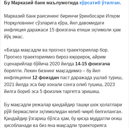
Бу Марказий банк маълумотида
кўрсатиб ўтилган
.
Марказий банк раисининг биринчи ўринбосари Илҳом
Норқуловнинг сўзларига кўра, йил давомидаги
инфляция даражаси 15 фоизгача етиши эҳтимоли ҳам
йўқ эмас.
«Бизда мақсадли ва прогноз траекториялар бор.
Прогноз траекториямиз бироз юқорироқ, айрим
сценарийлар бўйича 2020 йилда
14-15 фоизгача
боряпти. Лекин бизнинг мақсадимиз – бу йил
инфляцияни
12 фоиздан
паст даражада ушлаб туриш,
2021 йилда эса бир хонали сонга олиб тушиш, 2023
йилга бориб эса 5 фоизлик таргетга эришиш.
Бу мақсадли режалар қандайдир ташқи шок ҳолатлари
рўй бермаслиги эҳтимолидан келиб чиқиб белгиланган.
Қандайдир ўзгариш бўлса ҳам, бу қисқа муддатли оғиш
ҳисобланади ва биз яна мақсадли траекторияга