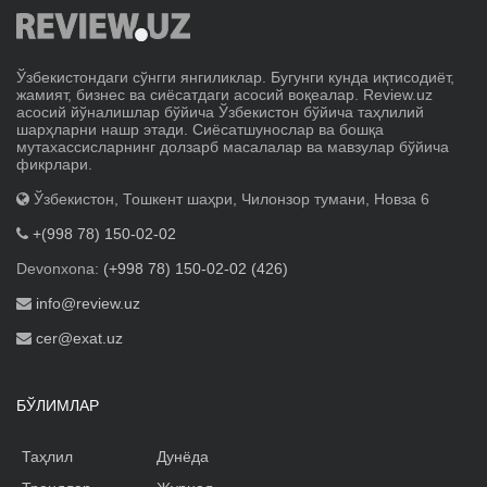
Ўзбекистондаги сўнгги янгиликлар. Бугунги кунда иқтисодиёт,
жамият, бизнес ва сиёсатдаги асосий воқеалар. Review.uz
асосий йўналишлар бўйича Ўзбекистон бўйича таҳлилий
шарҳларни нашр этади. Сиёсатшунослар ва бошқа
мутахассисларнинг долзарб масалалар ва мавзулар бўйича
фикрлари.
Ўзбекистон, Тошкент шаҳри, Чилонзор тумани, Новза 6
+(998 78) 150-02-02
Devonxona:
(+998 78) 150-02-02 (426)
info@review.uz
cer@exat.uz
БЎЛИМЛАР
Таҳлил
Дунёда