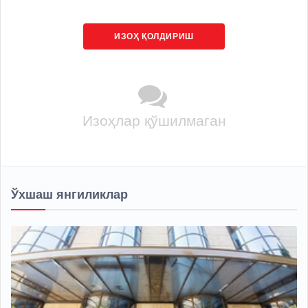
ИЗОҲ ҚОЛДИРИШ
Изоҳлар қўшилмаган
Ўхшаш янгиликлар