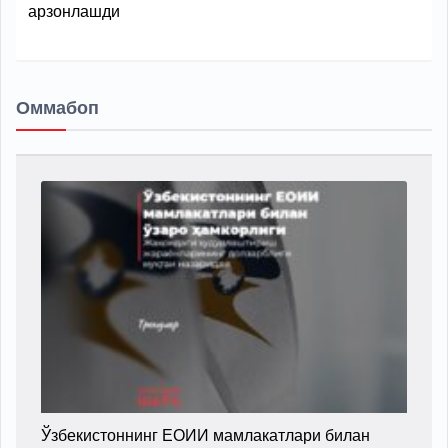
арзонлашди
Оммабоп
Ўзбекистоннинг ЕОИИ мамлакатлари билан