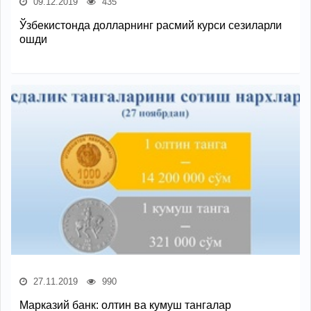
09.12.2019
435
Ўзбекистонда долларнинг расмий курси сезиларли
ошди
27.11.2019
990
Марказий банк: олтин ва кумуш тангалар