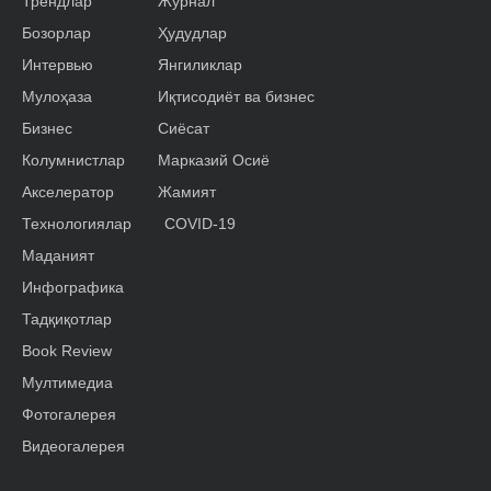
Трендлар
Журнал
Бозорлар
Ҳудудлар
Интервью
Янгиликлар
Мулоҳаза
Иқтисодиёт ва бизнес
Бизнес
Сиёсат
Колумнистлар
Марказий Осиё
Акселератор
Жамият
Технологиялар
COVID-19
Маданият
Инфографика
Тадқиқотлар
Book Review
Мултимедиа
Фотогалерея
Видеогалерея