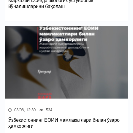
Марказий Осиёда экологик устуворлик
йўналишларини баҳолаш
03/08, 12:30
534
Ўзбекистоннинг ЕОИИ мамлакатлари билан ўзаро
ҳамкорлиги