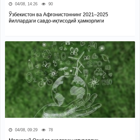
04/08, 14:26
90
Ўзбекистон ва Афғонистоннинг 2021–2025
йиллардаги савдо-иқтисодий ҳамкорлиги
04/08, 09:29
78