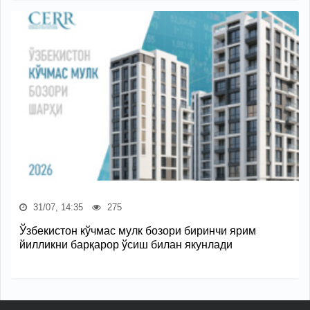
31/07, 14:35
275
Ўзбекистон кўчмас мулк бозори биринчи ярим
йилликни барқарор ўсиш билан якунлади