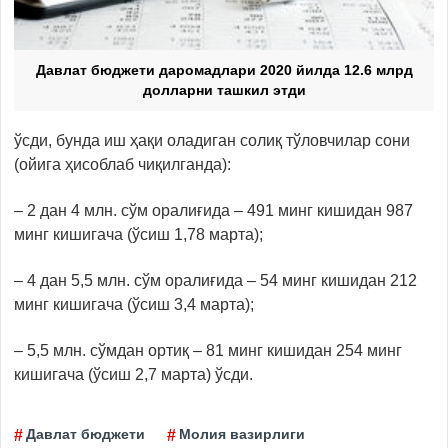
Давлат бюджети даромадлари 2020 йилда 12.6 млрд
долларни ташкил этди
ўсди, бунда иш ҳақи оладиган солиқ тўловчилар сони
(ойига ҳисоблаб чиқилганда):
– 2 дан 4 млн. сўм оралиғида – 491 минг кишидан 987
минг кишигача (ўсиш 1,78 марта);
– 4 дан 5,5 млн. сўм оралиғида – 54 минг кишидан 212
минг кишигача (ўсиш 3,4 марта);
– 5,5 млн. сўмдан ортиқ – 81 минг кишидан 254 минг
кишигача (ўсиш 2,7 марта) ўсди.
Давлат бюджети
Молия вазирлиги