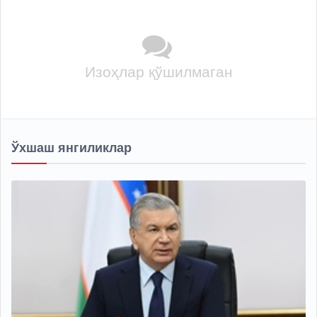
Изоҳлар қўшилмаган
Ўхшаш янгиликлар