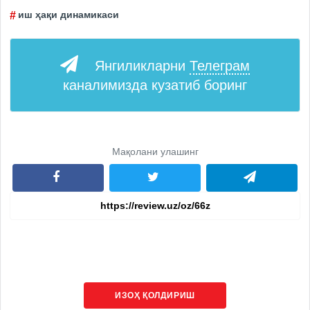
иш ҳақи динамикаси
Янгиликларни
Телеграм
каналимизда кузатиб боринг
Мақолани улашинг
ИЗОҲ ҚОЛДИРИШ