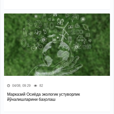
04/08, 09:29
82
Марказий Осиёда экологик устуворлик
йўналишларини баҳолаш