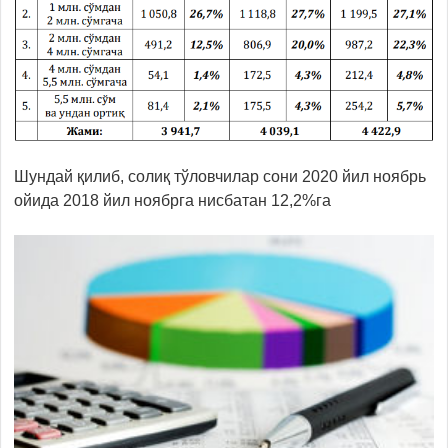
Шундай қилиб, солиқ тўловчилар сони 2020 йил ноябрь
ойида 2018 йил ноябрга нисбатан 12,2%га