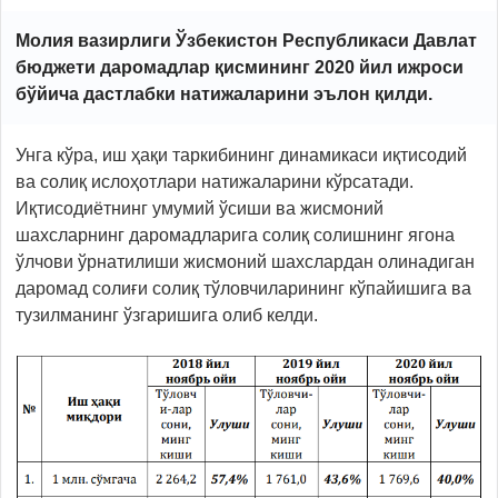
Молия вазирлиги Ўзбекистон Республикаси Давлат
бюджети даромадлар қисмининг 2020 йил ижроси
бўйича дастлабки натижаларини эълон қилди.
Унга кўра, иш ҳақи таркибининг динамикаси иқтисодий
ва солиқ ислоҳотлари натижаларини кўрсатади.
Иқтисодиётнинг умумий ўсиши ва жисмоний
шахсларнинг даромадларига солиқ солишнинг ягона
ўлчови ўрнатилиши жисмоний шахслардан олинадиган
даромад солиғи солиқ тўловчиларининг кўпайишига ва
тузилманинг ўзгаришига олиб келди.