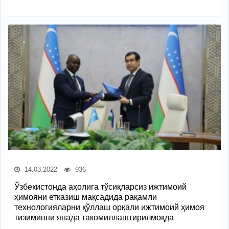
14.03.2022
936
Ўзбекистонда аҳолига тўсиқларсиз ижтимоий
ҳимояни етказиш мақсадида рақамли
технологияларни қўллаш орқали ижтимоий ҳимоя
тизиминни янада такомиллаштирилмоқда