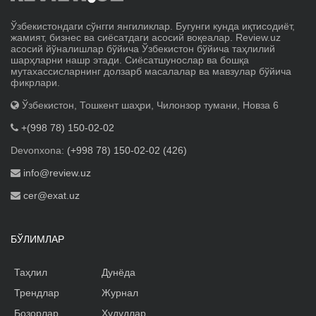
Ўзбекистондаги сўнгги янгиликлар. Бугунги кунда иқтисодиёт,
жамият, бизнес ва сиёсатдаги асосий воқеалар. Review.uz
асосий йўналишлар бўйича Ўзбекистон бўйича таҳлилий
шарҳларни нашр этади. Сиёсатшунослар ва бошқа
мутахассисларнинг долзарб масалалар ва мавзулар бўйича
фикрлари.
Ўзбекистон, Тошкент шаҳри, Чилонзор тумани, Новза 6
+(998 78) 150-02-02
Devonxona:
(+998 78) 150-02-02 (426)
info@review.uz
cer@exat.uz
БЎЛИМЛАР
Таҳлил
Дунёда
Трендлар
Журнал
Бозорлар
Ҳудудлар