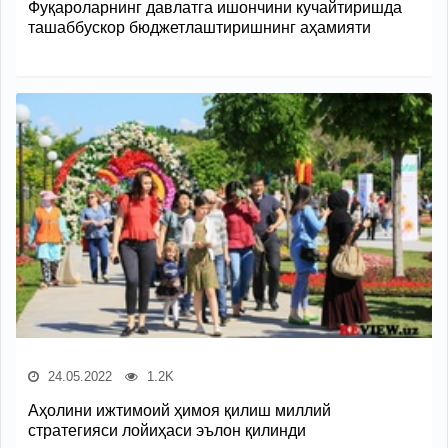
Фуқароларнинг давлатга ишончини кучайтиришда
ташаббускор бюджетлаштиришнинг аҳамияти
24.05.2022
1.2K
Аҳолини ижтимоий ҳимоя қилиш миллий
стратегияси лойиҳаси эълон қилинди