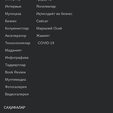
Интервью
Янгиликлар
Мулоҳаза
Иқтисодиёт ва бизнес
Бизнес
Сиёсат
Колумнистлар
Марказий Осиё
Акселератор
Жамият
Технологиялар
COVID-19
Маданият
Инфографика
Тадқиқотлар
Book Review
Мултимедиа
Фотогалерея
Видеогалерея
САҲИФАЛАР