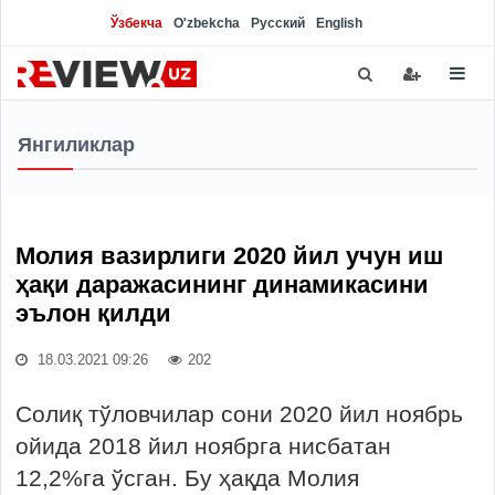
Ўзбекча
O'zbekcha
Русский
English
Янгиликлар
Молия вазирлиги 2020 йил учун иш
ҳақи даражасининг динамикасини
эълон қилди
18.03.2021 09:26
202
Солиқ тўловчилар сони 2020 йил ноябрь
ойида 2018 йил ноябрга нисбатан
12,2%га ўсган. Бу ҳақда Молия