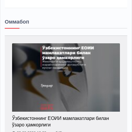
Оммабоп
Ўзбекистоннинг ЕОИИ мамлакатлари билан
ўзаро ҳамкорлиги