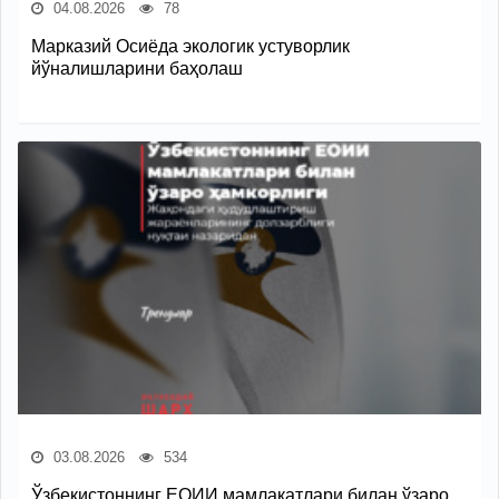
04.08.2026
78
Марказий Осиёда экологик устуворлик
йўналишларини баҳолаш
03.08.2026
534
Ўзбекистоннинг ЕОИИ мамлакатлари билан ўзаро