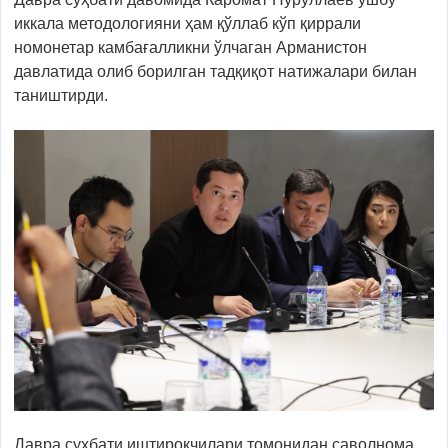
иккала методологияни ҳам қўллаб кўп қиррали
номонетар камбағалликни ўлчаган Арманистон
давлатида олиб борилган тадқиқот натижалари билан
таништирди.
Давра суҳбати иштирокчилари томонидан саволнома