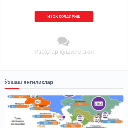
ИЗОҲ ҚОЛДИРИШ
Изоҳлар қўшилмаган
Ўхшаш янгиликлар