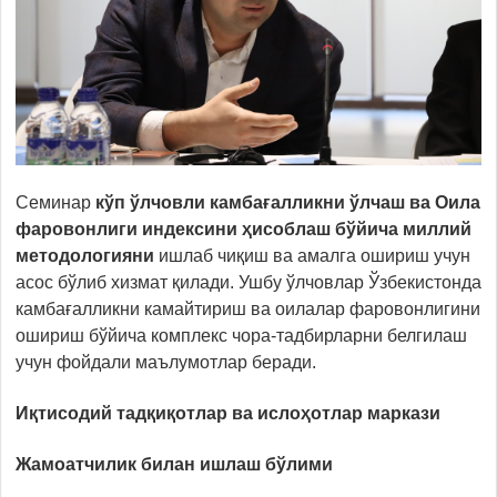
Семинар
кўп ўлчовли камбағалликни ўлчаш ва Оила
фаровонлиги индексини ҳисоблаш бўйича миллий
методологияни
ишлаб чиқиш ва амалга ошириш учун
асос бўлиб хизмат қилади. Ушбу ўлчовлар Ўзбекистонда
камбағалликни камайтириш ва оилалар фаровонлигини
ошириш бўйича комплекс чора-тадбирларни белгилаш
учун фойдали маълумотлар беради.
Иқтисодий тадқиқотлар ва ислоҳотлар маркази
Жамоатчилик билан ишлаш бўлими