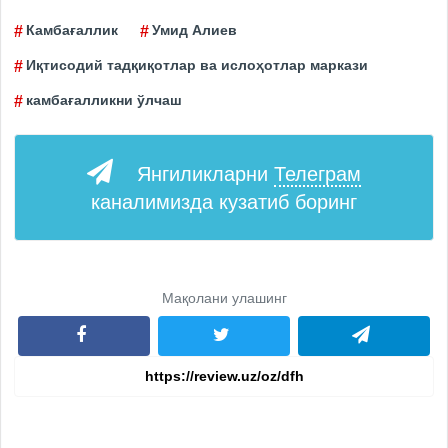
Камбағаллик
Умид Алиев
Иқтисодий тадқиқотлар ва ислоҳотлар маркази
камбағалликни ўлчаш
Янгиликларни
Телеграм
каналимизда кузатиб боринг
Мақолани улашинг