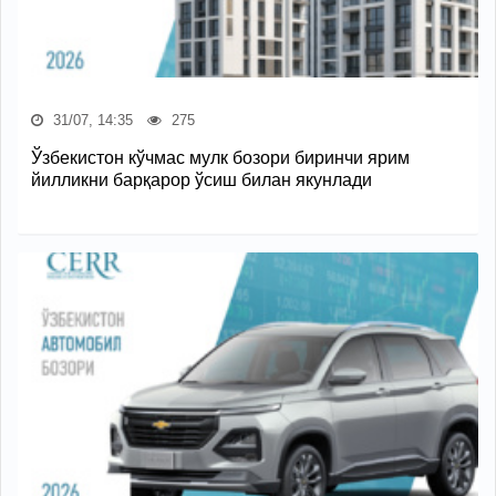
31/07, 14:35
275
Ўзбекистон кўчмас мулк бозори биринчи ярим
йилликни барқарор ўсиш билан якунлади