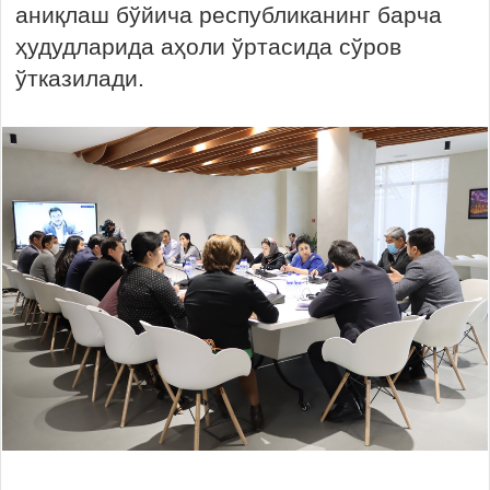
аниқлаш бўйича республиканинг барча
ҳудудларида аҳоли ўртасида сўров
ўтказилади.