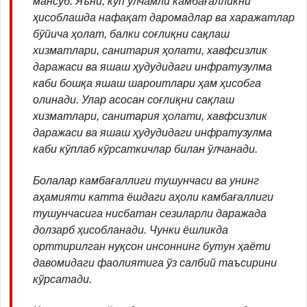
мансуб. Яъни, кўп ўлчамли камбағалликни
ҳисоблашда нафақат даромадлар ва харажатлар
бўйича ҳолат, балки соғлиқни сақлаш
хизматлари, санитария ҳолати, хавфсизлик
даражаси ва яшаш ҳудудидаги инфратузулма
каби бошқа яшаш шароитлари ҳам ҳисобга
олинади. Улар асосан соғлиқни сақлаш
хизматлари, санитария ҳолати, хавфсизлик
даражаси ва яшаш ҳудудидаги инфратузулма
каби кўплаб кўрсаткичлар билан ўлчанади.
Болалар камбағаллиги тушунчаси ва унинг
аҳамияти катта ёшдаги аҳоли камбағаллиги
тушунчасига нисбатан сезиларли даражада
долзарб ҳисобланади. Чунки ёшликда
орттирилган нуқсон инсоннинг бутун ҳаёти
давомидаги фаолиятига ўз салбий таъсирини
кўрсатади.