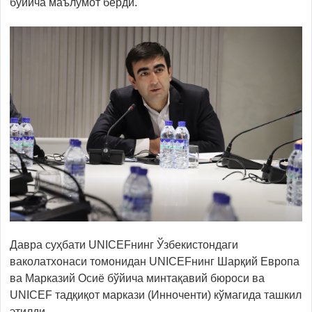
бўйича маълумот берди.
Давра суҳбати UNICEFнинг Ўзбекистондаги
ваколатхонаси томонидан UNICEFнинг Шарқий Европа
ва Марказий Осиё бўйича минтақавий бюроси ва
UNICEF тадқиқот маркази (Инноченти) кўмагида ташкил
этилди.