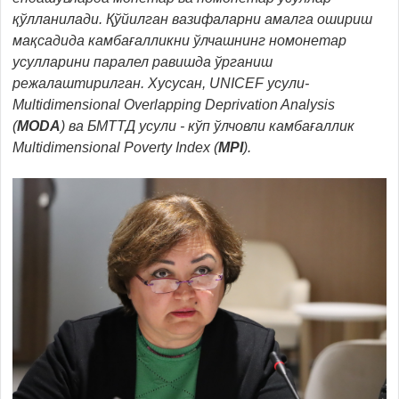
қўлланилади.
Қўйилган вазифаларни амалга ошириш
мақсадида камбағалликни ўлчашнинг номонетар
усулларини паралел равишда ўрганиш
режалаштирилган. Хусусан, UNICEF усули-
Multidimensional Overlapping Deprivation Analysis
(
MODA
) ва БМТТД усули - кўп ўлчовли камбағаллик
Multidimensional Poverty Index (
MPI
).