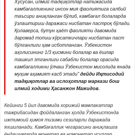
Хусусан, илмий тадқиқотлар натижасида
камбағалликнинг инсон мия фаолиятига салбий
таъсири аниқланган бўлиб, камбағал болаларда
ўзлаштириш даражаси нисбатан пастроқ бўлади.
Қолаверса, бутун ҳаёт фаолияти давомида
даромад топиш кўрсаткичлари нисбатан паст
бўлганлиги ҳам исботланган. Ўзбекистон
аҳолисининг 1/3 қисмини болалар ва ёшлар
ташкил этганлиги сабабли болалар орасида
камбағалликни ўлчаш Ўзбекистон мисолида янада
муҳим аҳамият касб этади”
дейди Иқтисодий
тадқиқотлар ва ислоҳотлар маркази бош
илмий ходими Ҳасанжон Мажидов.
Кейинги 5 йил давомида хорижий мамлакатлар
тажрибасидан фойдаланган ҳолда Ўзбекистонда
ижтимоий ҳимоя тизими сезиларли даражада
яхшиланади. Камбағаллик чегарасини аниқлашга
ёндашувларда монетар ва номонетар усуллар