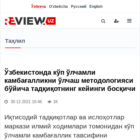
Ўзбекча
O'zbekcha
Русский
English
Таҳлил
Ўзбекистонда кўп ўлчамли
камбағалликни ўлчаш методологияси
бўйича тадқиқотнинг кейинги босқичи
30.12.2021 10:46
1K
Иқтисодий тадқиқотлар ва ислоҳотлар
маркази илмий ходимлари томонидан кўп
ўлчамли камбағаллик тавсифини