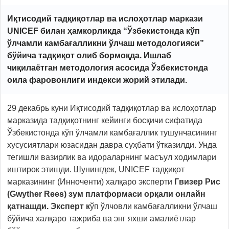
Иқтисодий тадқиқотлар ва ислоҳотлар маркази
UNICEF билан ҳамкорликда “Ўзбекистонда кўп
ўлчамли камбағалликни ўлчаш методологияси”
бўйича тадқиқот олиб бормоқда. Ишлаб
чиқилаётган методология асосида
Ўзбекистонда
оила фаровонлиги индекси
жорий этилади.
29 декабрь куни Иқтисодий тадқиқотлар ва ислоҳотлар
марказида тадқиқотнинг кейинги босқичи сифатида
Ўзбекистонда кўп ўлчамли камбағаллик тушунчасининг
хусусиятлари юзасидан давра суҳбати ўтказилди. Унда
тегишли вазирлик ва идораларнинг масъул ходимлари
иштирок этишди. Шунингдек, UNICEF тадқиқот
марказининг (Инноченти) халқаро эксперти
Гвизер Рис
(Gwyther Rees) зум платформаси орқали онлайн
қатнашди. Эксперт к
ўп ўлчовли камбағалликни ўлчаш
бўйича халқаро тажриба ва энг яхши амалиётлар