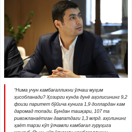
“Нима учун камбағалликни ўлчаш муҳим
ҳисобланади? Ҳозирги кунда дунё аҳолисининг 9,2
фоизи паритет бўйича кунига 1,9 доллардан кам
даромад топади. Бундан ташқари, 107 та
ривожланаётган давлатдаги 1,3 млрд. аҳолининг
ҳаёт тарзи кўп ўлчамли камбағал гуруҳига