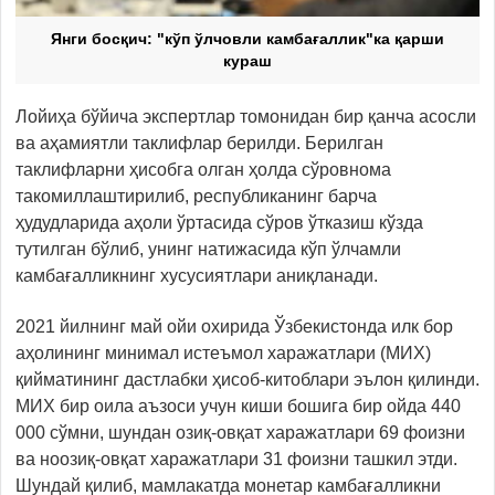
Янги босқич: "кўп ўлчовли камбағаллик"ка қарши
кураш
Лойиҳа бўйича экспертлар томонидан бир қанча асосли
ва аҳамиятли таклифлар берилди. Берилган
таклифларни ҳисобга олган ҳолда сўровнома
такомиллаштирилиб, республиканинг барча
ҳудудларида аҳоли ўртасида сўров ўтказиш кўзда
тутилган бўлиб, унинг натижасида кўп ўлчамли
камбағалликнинг хусусиятлари аниқланади.
2021 йилнинг май ойи охирида Ўзбекистонда илк бор
аҳолининг минимал истеъмол харажатлари (МИХ)
қийматининг дастлабки ҳисоб-китоблари эълон қилинди.
МИХ бир оила аъзоси учун киши бошига бир ойда 440
000 сўмни, шундан озиқ-овқат харажатлари 69 фоизни
ва ноозиқ-овқат харажатлари 31 фоизни ташкил этди.
Шундай қилиб, мамлакатда монетар камбағалликни