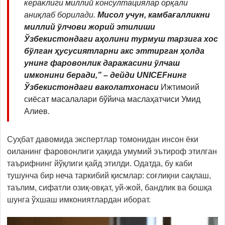
кераклиги миллий консултациялар орқали
аниқлаб борилади.
Мисол учун, камбағалликни
миллий ўлчови жорий этилиши
Ўзбекистондаги аҳолини турмуш тарзига хос
бўлган ҳусусиятларни акс эттирган ҳолда
унинг фаровонлик даражасини ўлчаш
имконини беради
,” – дейди
UNICEFнинг
Ўзбекистондаги ваколатхонаси
Ижтимоий
сиёсат масалалари бўйича маслаҳатчиси Умид
Алиев.
Суҳбат давомида экспертлар томонидан инсон ёки
оиланинг фаровонлиги ҳақида умумий эътироф этилган
таърифнинг йўқлиги қайд этилди. Одатда, бу каби
тушунча бир неча таркибий қисмлар: соғлиқни сақлаш,
таълим, сифатли озиқ-овқат, уй-жой, бандлик ва бошқа
шунга ўхшаш имкониятлардан иборат.