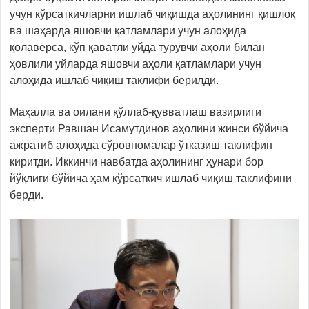
учун кўрсаткичларни ишлаб чиқишда аҳолининг қишлоқ
ва шаҳарда яшовчи қатламлари учун алоҳида
қолаверса, кўп қаватли уйда турувчи аҳоли билан
ҳовлили уйларда яшовчи аҳоли қатламлари учун
алоҳида ишлаб чиқиш таклифи берилди.
Маҳалла ва оилани қўллаб-қувватлаш вазирлиги
эксперти Равшан Исамутдинов аҳолини жинси бўйича
ажратиб алоҳида сўровномалар ўтказиш таклифин
киритди. Иккинчи навбатда аҳолининг ҳунари бор
йўқлиги бўйича ҳам кўрсаткич ишлаб чиқиш таклифини
берди.