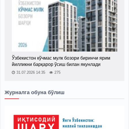
Ўзбекистон кўчмас мулк бозори биринчи ярим
йилликни барқарор ўсиш билан якунлади
31.07.2026 14:35
275
Журналга обуна бўлиш