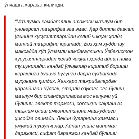
ўлчашга ҳаракат қилинди.
“Маълумки камбағаллик атамаси маълум бир
универсал таърифга эга эмас. Ҳар битта давлат
ўзининг хусусиятларидан келиб чиққан ҳолда
миллий таърифни юритади. Биз ҳам худди шу
мақсадда кўп ўлчамли камбағалликни Ўзбекистон
хусусиятларидан келиб чиққан ҳолда айнан нима
тушунилади, қандай ўлчамлар киритиб бориши
кераклиги бўйича бугунги давра суҳбатида
муҳокама қилдик. Халқаро тажрибалардан
қарайдиган бўлсак, етарли озуқага эга бўлиш,
маълум бир стандартларга мос келувчи уй
бўлиши, электр тармоғи, соғлиқни сақлаш ва
таълим олиш имкониятининг мавжудлиги
ҳисобга олинади. Лекин буларнинг ҳаммаси
умумий тушунчалар. Айнан унинг минимал
даражаси, сифат даражаси қандай бўлиши