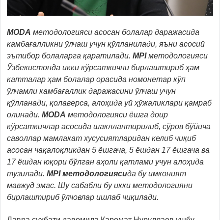
MODA
методологияси асосан болалар даражасида
камбағалликни ўлчаш учун қўлланилади, яъни асосий
эътибор болаларга қаратилади.
MPI
методологияси
Ўзбекистонда икки кўрсаткични бирлаштириб ҳам
катталар ҳам болалар орасида номонетар кўп
ўлчамли камбағаллик даражасини ўлчаш учун
қўлланади, қолаверса, алоҳида уй ҳўжаликлари қамраб
олинади.
MODA
методологияси ёшга доир
кўрсаткичлар асосида шакллантирилиб, сўров бўйича
саволлар мамлакат хусусиятларидан келиб чиқиб
асосан чақалоқликдан 5 ёшгача, 5 ёшдан 17 ёшгача ва
17 ёшдан юқори бўлган аҳоли қатлами учун алоҳида
тузилади.
MPI методологияси
да бу имконият
мавжуд эмас. Шу сабабли бу икки методологияни
бирлаштириб ўлчовлар ишлаб чиқилади.
Давра суҳбати давомида Каромат Нуруллаев ушбу