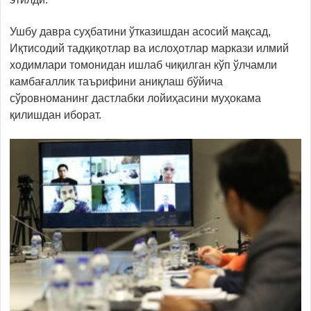
Ушбу давра суҳбатини ўтказишдан асосий мақсад,
Иқтисодий тадқиқотлар ва ислоҳотлар маркази илмий
ходимлари томонидан ишлаб чиқилган кўп ўлчамли
камбағаллик таърифини аниқлаш бўйича
сўровноманинг дастлабки лойиҳасини муҳокама
қилишдан иборат.