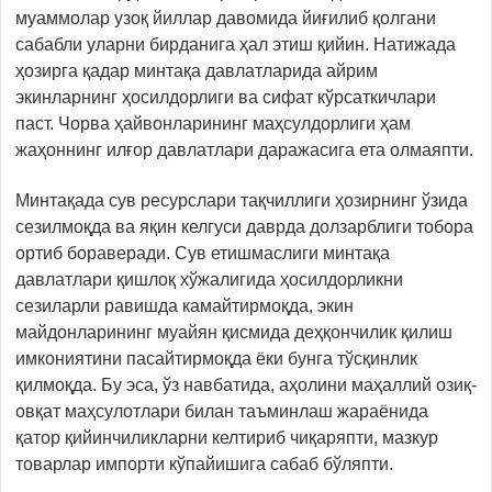
муаммолар узоқ йиллар давомида йиғилиб қолгани
сабабли уларни бирданига ҳал этиш қийин. Натижада
ҳозирга қадар минтақа давлатларида айрим
экинларнинг ҳосилдорлиги ва сифат кўрсаткичлари
паст. Чорва ҳайвонларининг маҳсулдорлиги ҳам
жаҳоннинг илғор давлатлари даражасига ета олмаяпти.
Минтақада сув ресурслари тақчиллиги ҳозирнинг ўзида
сезилмоқда ва яқин келгуси даврда долзарблиги тобора
ортиб бораверади. Сув етишмаслиги минтақа
давлатлари қишлоқ хўжалигида ҳосилдорликни
сезиларли равишда камайтирмоқда, экин
майдонларининг муайян қисмида деҳқончилик қилиш
имкониятини пасайтирмоқда ёки бунга тўсқинлик
қилмоқда. Бу эса, ўз навбатида, аҳолини маҳаллий озиқ-
овқат маҳсулотлари билан таъминлаш жараёнида
қатор қийинчиликларни келтириб чиқаряпти, мазкур
товарлар импорти кўпайишига сабаб бўляпти.