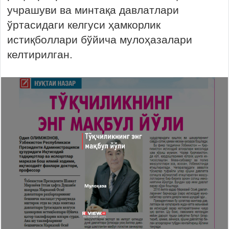
учрашуви ва минтақа давлатлари
ўртасидаги келгуси ҳамкорлик
истиқболлари бўйича мулоҳазалари
келтирилган.