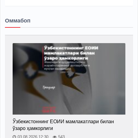
Оммабоп
Ўзбекистоннинг ЕОИИ мамлакатлари билан
ўзаро ҳамкорлиги
03.08.2026 12:30
543