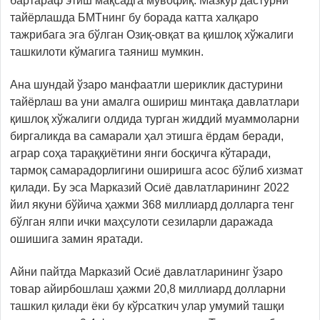
бартараф этиш мақсадга мувофиқ. Мазкур дастурни
тайёрлашда БМТнинг бу борада катта халқаро
тажрибага эга бўлган Озиқ-овқат ва қишлоқ хўжалиги
ташкилоти кўмагига таяниш мумкин.
Ана шундай ўзаро манфаатли шериклик дастурини
тайёрлаш ва уни амалга ошириш минтақа давлатлари
қишлоқ хўжалиги олдида турган жиддий муаммоларни
биргаликда ва самарали ҳал этишга ёрдам беради,
аграр соҳа тараққиётини янги босқичга кўтаради,
тармоқ самарадорлигини оширишга асос бўлиб хизмат
қилади. Бу эса Марказий Осиё давлатларининг 2022
йил якуни бўйича ҳажми 368 миллиард долларга тенг
бўлган ялпи ички маҳсулоти сезиларли даражада
ошишига замин яратади.
Айни пайтда Марказий Осиё давлатларининг ўзаро
товар айирбошлаш ҳажми 20,8 миллиард долларни
ташкил қилади ёки бу кўрсаткич улар умумий ташқи