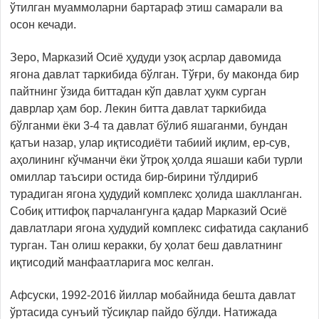
ўтилган муаммоларни бартараф этиш самарали ва
осон кечади.
Зеро, Марказий Осиё ҳудуди узоқ асрлар давомида
ягона давлат таркибида бўлган. Тўғри, бу маконда бир
пайтнинг ўзида биттадан кўп давлат ҳукм сурган
даврлар ҳам бор. Лекин битта давлат таркибида
бўлганми ёки 3-4 та давлат бўлиб яшаганми, бундан
қатъи назар, улар иқтисодиёти табиий иқлим, ер-сув,
аҳолининг кўчманчи ёки ўтроқ ҳолда яшаши каби турли
омиллар таъсири остида бир-бирини тўлдириб
турадиган ягона ҳудудий комплекс ҳолида шаклланган.
Собиқ иттифоқ парчалангунга қадар Марказий Осиё
давлатлари ягона ҳудудий комплекс сифатида сақланиб
турган. Тан олиш керакки, бу ҳолат беш давлатнинг
иқтисодий манфаатларига мос келган.
Афсуски, 1992-2016 йиллар мобайнида бешта давлат
ўртасида сунъий тўсиқлар пайдо бўлди. Натижада