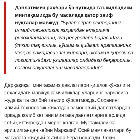
Давлатимиз раҳбари ўз нутқида таъкидладики,
минтақамизда бу масалада қатор заиф
нуқталар мавжуд:
“Булар аграр секторнинг
илмий-технологик жиҳатдан етарлича
ривожланмагани, сув ресурслари борасидаги
ўткир тақчиллик, қўшимча қиймат яратишнинг
узоқ ва самарасиз занжирлари, иқлим инқирози ва
логистикадаги узилишлар олдидаги беқарорлик,
соғлом овқатланиш масалаларидир”.
Дарҳақиқат, минтақамиз давлатлари қишлоқ хўжалиги
соҳасидаги мавжуд камчиликлар уларнинг барчасига
жуда катта салбий таъсир кўрсатмоқда. Соҳанинг
илмий-технологик жиҳатдан замонавий давлатлардан
орқада қолиб кетгани минтақа давлатларига аслида
собиқ иттифоқдан мерос қолган. Мустақилликка
эришилгандан кейин Марказий Осиё мамлакатлари бу
масалага жиддий эътибор бера бошлади. Лекин