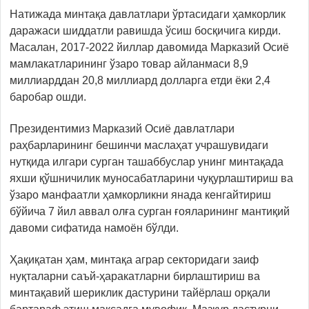
Натижада минтақа давлатлари ўртасидаги ҳамкорлик
даражаси шиддатли равишда ўсиш босқичига кирди.
Масалан, 2017-2022 йиллар давомида Марказий Осиё
мамлакатларининг ўзаро товар айланмаси 8,9
миллиарддан 20,8 миллиард долларга етди ёки 2,4
баробар ошди.
Президентимиз Марказий Осиё давлатлари
раҳбарларининг бешинчи маслаҳат учрашувидаги
нутқида илгари сурган ташаббуслар унинг минтақада
яхши қўшничилик муносабатларини чуқурлаштириш ва
ўзаро манфаатли ҳамкорликни янада кенгайтириш
бўйича 7 йил аввал олға сурган ғояларининг мантиқий
давоми сифатида намоён бўлди.
Ҳақиқатан ҳам, минтақа аграр секторидаги заиф
нуқталарни саъй-ҳаракатларни бирлаштириш ва
минтақавий шериклик дастурини тайёрлаш орқали