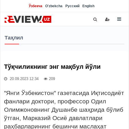
Ўзбекча
O'zbekcha
Русский
English
Таҳлил
Тўқчиликнинг энг мақбул йўли
20.09.2023 12:34
209
"Янги Ўзбекистон" газетасида Иқтисодиёт
фанлари доктори, профессор Одил
Олимжоновнинг Душанбе шаҳрида бўлиб
ўтган, Марказий Осиё давлатлари
раҳбарларининг бешинчи маслаҳат