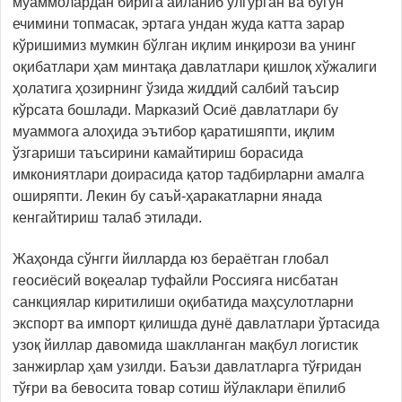
муаммолардан бирига айланиб улгурган ва бугун
ечимини топмасак, эртага ундан жуда катта зарар
кўришимиз мумкин бўлган иқлим инқирози ва унинг
оқибатлари ҳам минтақа давлатлари қишлоқ хўжалиги
ҳолатига ҳозирнинг ўзида жиддий салбий таъсир
кўрсата бошлади. Марказий Осиё давлатлари бу
муаммога алоҳида эътибор қаратишяпти, иқлим
ўзгариши таъсирини камайтириш борасида
имкониятлари доирасида қатор тадбирларни амалга
оширяпти. Лекин бу саъй-ҳаракатларни янада
кенгайтириш талаб этилади.
Жаҳонда сўнгги йилларда юз бераётган глобал
геосиёсий воқеалар туфайли Россияга нисбатан
санкциялар киритилиши оқибатида маҳсулотларни
экспорт ва импорт қилишда дунё давлатлари ўртасида
узоқ йиллар давомида шаклланган мақбул логистик
занжирлар ҳам узилди. Баъзи давлатларга тўғридан
тўғри ва бевосита товар сотиш йўлаклари ёпилиб