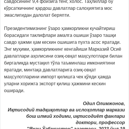
савдосининг 9,4 фоизига тенг, холос. Таҳлиллар бу
кўрсаткичнинг қардош давлатлар салоҳиятига мос
эмаслигидан далолат беряпти.
Президентимизнинг ўзаро ҳамкорликни кучайтириш
борасидаги таклифлари амалга ошиши ўзаро ташқи
савдо ҳажми ҳам кескин ошишига пухта асос яратади.
Энг муҳими, ҳамкорликнинг кенгайиши Марказий Осиё
давлатлари аҳолисини озиқ-овқат маҳсулотлари билан
биргаликда мустақил тўла таъминлаш имкониятини
яратади, минтақа давлатларига озиқ-овқат
маҳсулотларини импорт қилишга чек қўяди ҳамда
уларни хорижга экспорт қилиш ҳажмини кескин
оширади.
Одил Олимжонов,
Иқтисодий тадқиқотлар ва ислоҳотлар маркази
бош илмий ходими, иқтисодиёт фанлари
доктори, профессор
"Янги Ўзбекистон" газетаси, 2023 йил 19