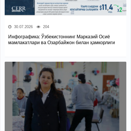
30.07.2026
204
Инфографика: Ўзбекистоннинг Марказий Осиё
мамлакатлари ва Озарбайжон билан ҳамкорлиги