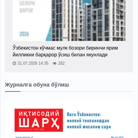
Ўзбекистон кўчмас мулк бозори биринчи ярим
йилликни барқарор ўсиш билан якунлади
31.07.2026 14:35
282
Журналга обуна бўлиш