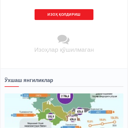
ИЗОҲ ҚОЛДИРИШ
Изоҳлар қўшилмаган
Ўхшаш янгиликлар