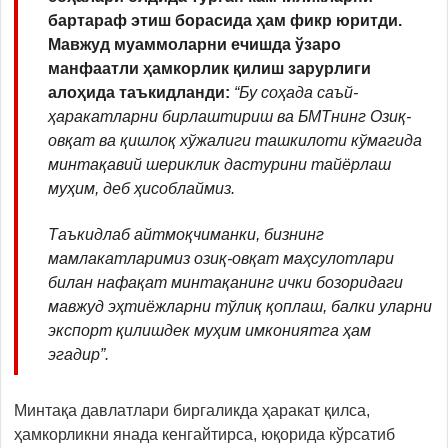
бартараф этиш борасида ҳам фикр юритди.
Мавжуд муаммоларни ечишда ўзаро
манфаатли ҳамкорлик қилиш зарурлиги
алоҳида таъкидланди:
“Бу соҳада саъй-
ҳаракатларни бирлаштириш ва БМТнинг Озиқ-
овқат ва қишлоқ хўжалиги ташкилоти кўмагида
минтақавий шериклик дастурини тайёрлаш
муҳим, деб ҳисоблаймиз.
Таъкидлаб айтмоқчиманки, бизнинг
мамлакатларимиз озиқ-овқат маҳсулотлари
билан нафақат минтақанинг ички бозоридаги
мавжуд эҳтиёжларни тўлиқ қоплаш, балки уларни
экспорт қилишдек муҳим имкониятга ҳам
эгадир”.
Минтақа давлатлари биргаликда ҳаракат қилса,
ҳамкорликни янада кенгайтирса, юқорида кўрсатиб