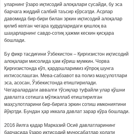
уларнинг ўзаро иқтисодий алоқалари сусайди, бу эса
барчага жиддий салбий таъсир кўрсатди. Асрлар
давомида бир-бири билан эркин иқтисодий алоқалар
қилиб келган чегара ҳудудларидаги қишлоқ ва
шаҳарларнинг савдо-сотиқ ҳажми кескин қисқара
бошлади.
Бу фикр тасдиғини Ўзбекистон – Қирғизистон иқтисодий
алоқалари мисолида ҳам кўриш мумкин. Чорва
Қирғизистонда кўп, қардошларимиз кўпроқ шунга
ихтисослашган. Мева-сабзавот ва полиз маҳсулотлари
эса, асосан, Ўзбекистонда етиштирилади.
Чегаралардаги аввалги тўсиқлар туфайли улар қўшни
давлатга сотишга мўлжаллаб етиштирилган
маҳсулотларини бир-бирига эркин сотиш имкониятини
йўқотди. Бундан ҳар иккала давлат зарар кўра бошлади.
2016 йилга қадар Марказий Осиё давлатларининг
барчасида ўзаро иқтисодий муносабатлар ҳолати