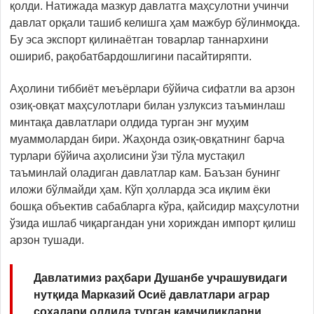
қолди. Натижада мазкур давлатга маҳсулотни учинчи
давлат орқали ташиб келишга ҳам мажбур бўлинмоқда.
Бу эса экспорт қилинаётган товарлар таннархини
ошириб, рақобатбардошлигини пасайтиряпти.
Аҳолини тиббиёт меъёрлари бўйича сифатли ва арзон
озиқ-овқат маҳсулотлари билан узлуксиз таъминлаш
минтақа давлатлари олдида турган энг муҳим
муаммолардан бири. Жаҳонда озиқ-овқатнинг барча
турлари бўйича аҳолисини ўзи тўла мустақил
таъминлай оладиган давлатлар кам. Баъзан бунинг
иложи бўлмайди ҳам. Кўп ҳолларда эса иқлим ёки
бошқа объектив сабабларга кўра, қайсидир маҳсулотни
ўзида ишлаб чиқаргандан уни хориждан импорт қилиш
арзон тушади.
Давлатимиз раҳбари Душанбе учрашувидаги
нутқида Марказий Осиё давлатлари аграр
соҳалари олдида турган камчиликларни