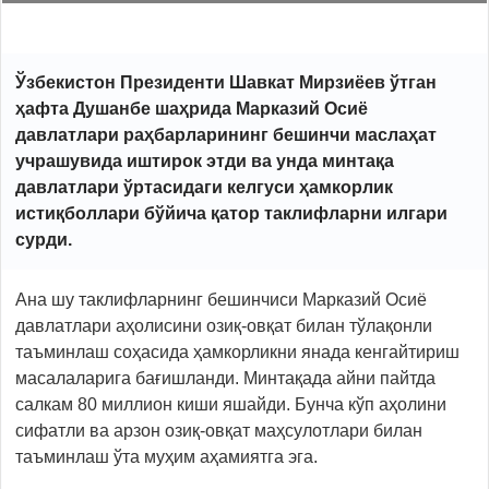
Ўзбекистон Президенти Шавкат Мирзиёев ўтган
ҳафта Душанбе шаҳрида Марказий Осиё
давлатлари раҳбарларининг бешинчи маслаҳат
учрашувида иштирок этди ва унда минтақа
давлатлари ўртасидаги келгуси ҳамкорлик
истиқболлари бўйича қатор таклифларни илгари
сурди.
Ана шу таклифларнинг бешинчиси Марказий Осиё
давлатлари аҳолисини озиқ-овқат билан тўлақонли
таъминлаш соҳасида ҳамкорликни янада кенгайтириш
масалаларига бағишланди. Минтақада айни пайтда
салкам 80 миллион киши яшайди. Бунча кўп аҳолини
сифатли ва арзон озиқ-овқат маҳсулотлари билан
таъминлаш ўта муҳим аҳамиятга эга.