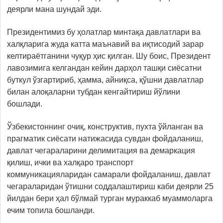
деярли мана шундай эди.
Президентимиз бу ҳолатлар минтақа давлатлари ва
халқларига жуда катта маънавий ва иқтисодий зарар
келтираётганини чуқур ҳис қилган. Шу боис, Президент
лавозимига келгандан кейин дарҳол ташқи сиёсатни
буткул ўзгартириб, ҳамма, айниқса, қўшни давлатлар
билан алоқаларни тубдан кенгайтириш йўлини
бошлади.
Ўзбекистоннинг очиқ, конструктив, пухта ўйланган ва
прагматик сиёсати натижасида сувдан фойдаланиш,
давлат чегараларини делимитация ва демаркация
қилиш, ички ва халқаро транспорт
коммуникацияларидан самарали фойдаланиш, давлат
чегараларидан ўтишни соддалаштириш каби деярли 25
йилдан бери ҳал бўлмай турган мураккаб муаммоларга
ечим топила бошланди.