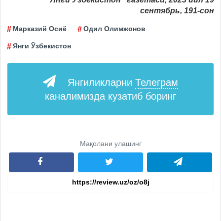
сентябрь, 191-сон
Марказий Осиё
Одил Олимжонов
Янги Ўзбекистон
Янгиликларни
Телеграм
каналимизда кузатиб боринг
Мақолани улашинг