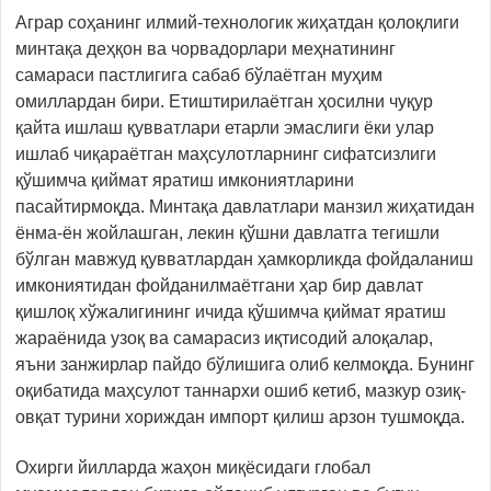
Аграр соҳанинг илмий-технологик жиҳатдан қолоқлиги
минтақа деҳқон ва чорвадорлари меҳнатининг
самараси пастлигига сабаб бўлаётган муҳим
омиллардан бири. Етиштирилаётган ҳосилни чуқур
қайта ишлаш қувватлари етарли эмаслиги ёки улар
ишлаб чиқараётган маҳсулотларнинг сифатсизлиги
қўшимча қиймат яратиш имкониятларини
пасайтирмоқда. Минтақа давлатлари манзил жиҳатидан
ёнма-ён жойлашган, лекин қўшни давлатга тегишли
бўлган мавжуд қувватлардан ҳамкорликда фойдаланиш
имкониятидан фойданилмаётгани ҳар бир давлат
қишлоқ хўжалигининг ичида қўшимча қиймат яратиш
жараёнида узоқ ва самарасиз иқтисодий алоқалар,
яъни занжирлар пайдо бўлишига олиб келмоқда. Бунинг
оқибатида маҳсулот таннархи ошиб кетиб, мазкур озиқ-
овқат турини хориждан импорт қилиш арзон тушмоқда.
Охирги йилларда жаҳон миқёсидаги глобал