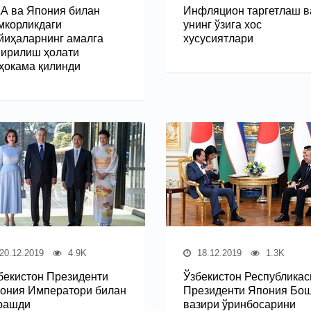
А ва Япония билан
Инфляцион таргетлаш в
мкорликдаги
унинг ўзига хос
йиҳаларнинг амалга
хусусиятлари
ирилиш ҳолати
ҳокама қилинди
20.12.2019
4.9K
18.12.2019
1.3K
бекистон Президенти
Ўзбекистон Республикас
ония Императори билан
Президенти Япония Бо
рашди
вазири ўринбосарини