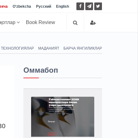
екча
O'zbekcha
Русский
English
иқотлар
Book Review
ТЕХНОЛОГИЯЛАР
МАДАНИЯТ
БАРЧА ЯНГИЛИКЛАР
Оммабоп
30