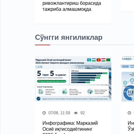
ривожлантириш борасида
тажриба алмашмоқда
Сўнгги янгиликлар
07/08, 11:59
92
Инфографика: Марказий
Ин
Осиё иқтисодиётининг
Ўз