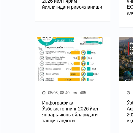
2026 йил I ярим
ян
йиллигидаги ривожланиши
ЕО
ал
05/08, 08:40
485
Инфографика:
Ўз
Ўзбекистоннинг 2026 йил
Аф
январь-июнь ойларидаги
20
ташқи савдоси
иқ