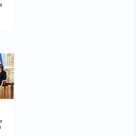
а
и
ш