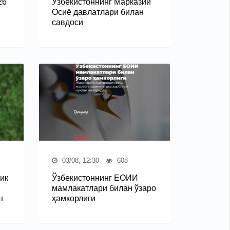
26
Ўзбекистоннинг Марказий
Осиё давлатлари билан
савдоси
03/08, 12:30
608
ик
Ўзбекистоннинг ЕОИИ
мамлакатлари билан ўзаро
ш
ҳамкорлиги