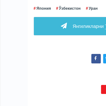
Япония
Ўзбекистон
Уран
Янгиликларни