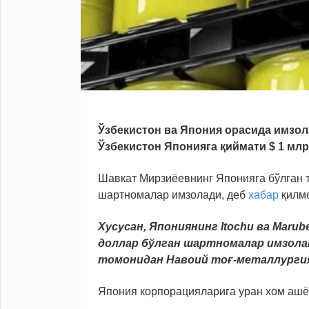
Ўзбекистон ва Япония орасида имзола
Ўзбекистон Японияга қиймати $ 1 млр
Шавкат Мирзиёевнинг Японияга бўлган 
шартномалар имзолади, деб
хабар
қилмо
Хусусан, Япониянинг Itochu ва Maru
доллар
бўлган
шартномалар
имзола
томонидан Навоий то
ғ
-
металлурги
Япония корпорацияларига уран хом ашёс