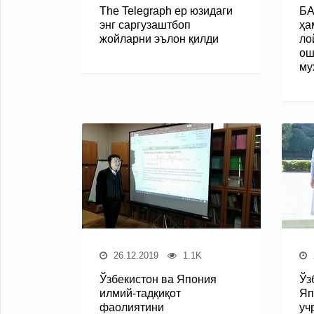
The Telegraph ер юзидаги
БА
энг саргузаштбоп
ҳа
жойларни эълон қилди
ло
ош
му
26.12.2019
1.1K
Ўзбекистон ва Япония
Ўз
илмий-тадқиқот
Яп
фаолиятини
уч