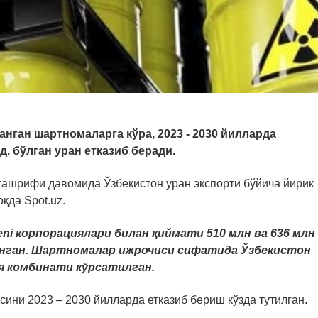
нган шартномаларга кўра, 2023 - 2030 йилларда
д. бўлган уран етказиб беради.
ташрифи давомида Ўзбекистон уран экспорти бўйича йирик
қда Spot.uz.
beni корпорациялари билан
қ
иймати
510
млн ва
636
млн
нган
.
Ша
ртномалар ижрочиси сифатида Ўзбекистон
я
комбинати
кўрсатилган
.
ини 2023 – 2030 йилларда етказиб бериш кўзда тутилган.