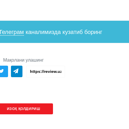
Телеграм
каналимизда кузатиб боринг
Мақолани улашинг
ИЗОҲ ҚОЛДИРИШ