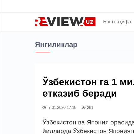
Бош саҳифа
Янгиликлар
Ўзбекистон га 1 м
етказиб беради
7.01.2020 17:18
291
Ўзбекистон ва Япония орасида
йилларда Ўзбекистон Японияга