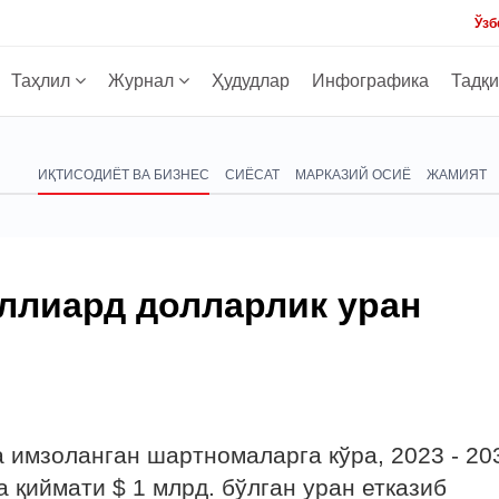
Ўзб
Таҳлил
Журнал
Ҳудудлар
Инфографика
Тадқ
ИҚТИСОДИЁТ ВА БИЗНЕС
СИЁСАТ
МАРКАЗИЙ ОСИЁ
ЖАМИЯТ
иллиард долларлик уран
 имзоланган шартномаларга кўра, 2023 - 20
 қиймати $ 1 млрд. бўлган уран етказиб