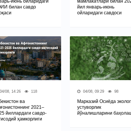
варь-июнь ойларидаги
мамлакатлари билан 20
ИИ билан савдо
йил январь-июнь
оқаси
ойларидаги савдоси
04/08, 14:26
118
04/08, 09:29
98
бекистон ва
Марказий Осиёда эколог
ғонистоннинг 2021–
устуворлик
25 йиллардаги савдо-
йўналишларини баҳола
тисодий ҳамкорлиги