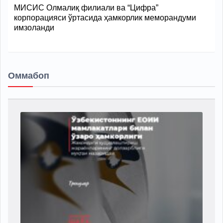
МИСИС Олмалиқ филиали ва “Цифра”
корпорацияси ўртасида ҳамкорлик меморандуми
имзоланди
Оммабоп