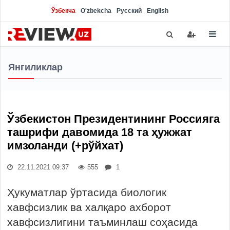
Ўзбекча
O'zbekcha
Русский
English
Янгиликлар
Ўзбекистон Президентининг Россияга
ташрифи давомида 18 та ҳужжат
имзоланди (+рўйхат)
22.11.2021 09:37
555
1
Ҳукуматлар ўртасида биологик
хавфсизлик ва халқаро ахборот
хавфсизлигини таъминлаш соҳасида