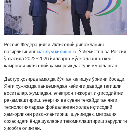
Россия Федерацияси Иқтисодий ривожланиш
вазирлигининг
маълум қилишича
, Ўзбекистон ва Россия
ўртасида 2022−2026 йилларга мўлжалланган кенг
қамровли иқтисодий ҳамкорлик дастури имзоланган.
Дастур ҳозирда амалда бўлган келишув ўрнини босади.
Янги ҳужжатда пандемиядан кейинги даврда тегишли
воситалар, жумладан, электрон тижорат, иқтисодиётни
рақамлаштириш, энергия ва сувни тежайдиган янги
технологиялардан фойдаланган ҳолда иқтисодий
ҳамкорликни ривожлантириш, шунингдек, миграция
соҳасидаги ёндашувларни такомиллаштириш зарурлиги
ҳисобга олинган.