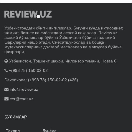
Ўзбекистондаги сўнгги янгиликлар. Бугунги кунда иқтисодиёт,
жамият, бизнес ва сиёсатдаги асосий воқеалар. Review.uz
асосий йўналишлар бўйича Ўзбекистон бўйича таҳлилий
шарҳларни нашр этади. Сиёсатшунослар ва бошқа
мутахассисларнинг долзарб масалалар ва мавзулар бўйича
фикрлари.
Ўзбекистон, Тошкент шаҳри, Чилонзор тумани, Новза 6
+(998 78) 150-02-02
Devonxona:
(+998 78) 150-02-02 (426)
info@review.uz
cer@exat.uz
БЎЛИМЛАР
Таҳлил
Дунёда