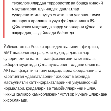
технологиялардан террористик ва бошқа жиноий
мақсадларда, шунингдек, давлатлар
суверенитетига путур етказиш ва уларнинг ички
ишларига аралашиш учун фойдаланишга йўл
қўймаслик мақсадида зарур чораларни қўллашга
чақиради», — дейилади баёнотда.
Ўзбекистон ва Россия президентларининг фикрича,
БМТ шафелигида рақамли муҳитда давлатлар
суверинетини ва тенг хавфсизлигини таъминлаш,
ахборот муҳитида тўқнашувларнинг олдини олиш ва
АКТдан фақатгина тинч мақсадларда фойдаланишга
қаратилган «давлатларнинг ахборот маконида
масъулиятли хатти-ҳаракатларининг умуминсоний
нормалари, қоидалари ва тамойиллари»ни ишлаб
чиқиш халқаро ҳамкорликнинг устувор йўналишларидан
ҳисобланади.