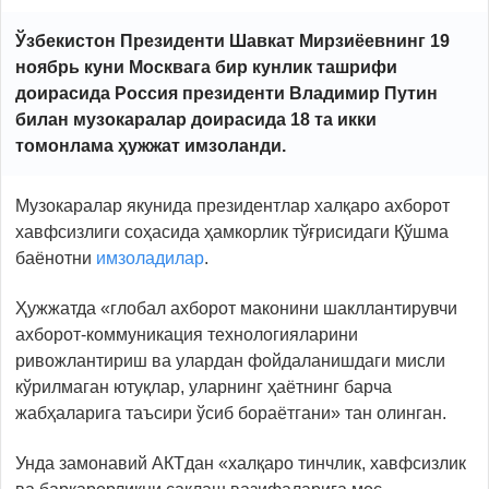
Ўзбекистон Президенти Шавкат Мирзиёевнинг 19
ноябрь куни Москвага бир кунлик ташрифи
доирасида Россия президенти Владимир Путин
билан музокаралар доирасида 18 та икки
томонлама ҳужжат
имзоланди
.
Музокаралар якунида президентлар халқаро ахборот
хавфсизлиги соҳасида ҳамкорлик тўғрисидаги Қўшма
баёнотни
имзоладилар
.
Ҳужжатда «глобал ахборот маконини шакллантирувчи
ахборот-коммуникация технологияларини
ривожлантириш ва улардан фойдаланишдаги мисли
кўрилмаган ютуқлар, уларнинг ҳаётнинг барча
жабҳаларига таъсири ўсиб бораётгани» тан олинган.
Унда замонавий АКТдан «халқаро тинчлик, хавфсизлик