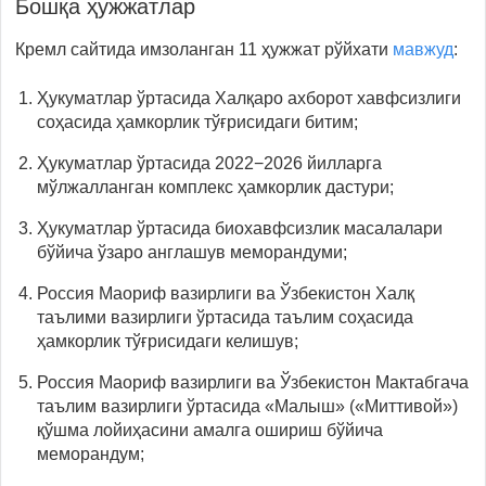
Бошқа ҳужжатлар
Кремл сайтида имзоланган 11 ҳужжат рўйхати
мавжуд
:
Ҳукуматлар ўртасида Халқаро ахборот хавфсизлиги
соҳасида ҳамкорлик тўғрисидаги битим;
Ҳукуматлар ўртасида 2022−2026 йилларга
мўлжалланган комплекс ҳамкорлик дастури;
Ҳукуматлар ўртасида биохавфсизлик масалалари
бўйича ўзаро англашув меморандуми;
Россия Маориф вазирлиги ва Ўзбекистон Халқ
таълими вазирлиги ўртасида таълим соҳасида
ҳамкорлик тўғрисидаги келишув;
Россия Маориф вазирлиги ва Ўзбекистон Мактабгача
таълим вазирлиги ўртасида «Малыш» («Миттивой»)
қўшма лойиҳасини амалга ошириш бўйича
меморандум;