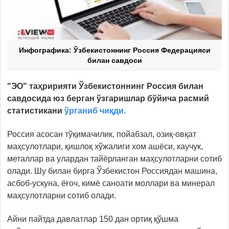
Инфографика: Ўзбекистоннинг Россия Федерацияси
билан савдоси
"ЭО" таҳририяти Ўзбекистоннинг Россия билан
савдосида юз берган ўзгаришлар бўйича расмий
статистикани
ўрганиб чиқди.
Россия асосан тўқимачилик, пойабзал, озиқ-овқат
маҳсулотлари, қишлоқ хўжалиги хом ашёси, каучук,
металлар ва улардан тайёрланган маҳсулотларни сотиб
олади. Шу билан бирга Ўзбекистон Россиядан машина,
асбоб-ускуна, ёғоч, кимё саноати моллари ва минерал
маҳсулотларни сотиб олади.
Айни пайтда давлатлар 150 дан ортиқ қўшма