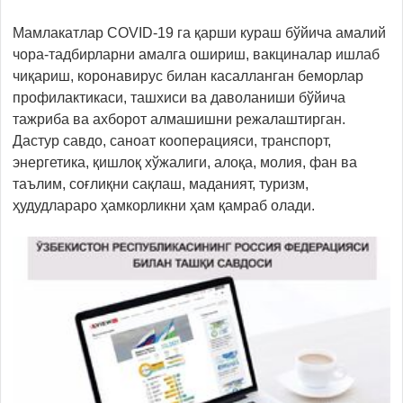
Мамлакатлар COVID-19 га қарши кураш бўйича амалий
чора-тадбирларни амалга ошириш, вакциналар ишлаб
чиқариш, коронавирус билан касалланган беморлар
профилактикаси, ташхиси ва даволаниши бўйича
тажриба ва ахборот алмашишни режалаштирган.
Дастур савдо, саноат кооперацияси, транспорт,
энергетика, қишлоқ хўжалиги, алоқа, молия, фан ва
таълим, соғлиқни сақлаш, маданият, туризм,
ҳудудлараро ҳамкорликни ҳам қамраб олади.