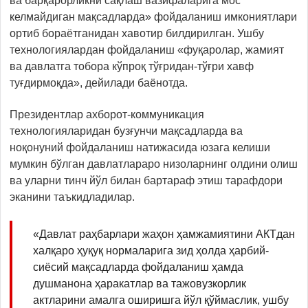
ва барқарорликни сақлаш вазифаларига мос
келмайдиган мақсадларда» фойдаланиш имкониятлари
ортиб бораётганидан хавотир билдирилган. Ушбу
технологиялардан фойдаланиш «фуқаролар, жамият
ва давлатга тобора кўпроқ тўғридан-тўғри хавф
туғдирмоқда», дейилади баёнотда.
Президентлар ахборот-коммуникация
технологияларидан бузғунчи мақсадларда ва
ноқонуний фойдаланиш натижасида юзага келиши
мумкин бўлган давлатлараро низоларнинг олдини олиш
ва уларни тинч йўл билан бартараф этиш тарафдори
эканини таъкидладилар.
«Давлат раҳбарлари жаҳон ҳамжамиятини АКТдан
халқаро ҳуқуқ нормаларига зид ҳолда ҳарбий-
сиёсий мақсадларда фойдаланиш ҳамда
душманона ҳаракатлар ва тажовузкорлик
актларини амалга оширишга йўл қўймаслик, ушбу