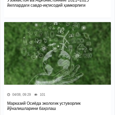
Ўзбекистон ва Афғонистоннинг 2021–2025
йиллардаги савдо-иқтисодий ҳамкорлиги
04/08, 09:29
101
Марказий Осиёда экологик устуворлик
йўналишларини баҳолаш