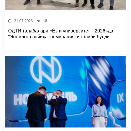
21.07.2026
18
ОДТИ талабалари «Ёзги университет – 2026»да
“Энг илғор лойиҳа” номинацияси ғолиби бўлди