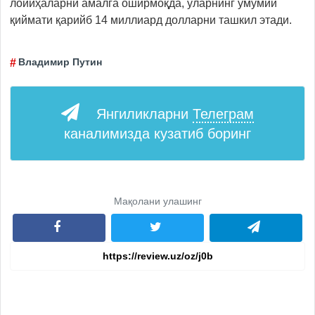
лойиҳаларни амалга оширмоқда, уларнинг умумий
қиймати қарийб 14 миллиард долларни ташкил этади.
Владимир Путин
Янгиликларни
Телеграм
каналимизда кузатиб боринг
Мақолани улашинг