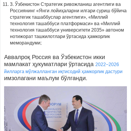
3. Ўзбекистон Стратегик ривожланиш агентлиги ва
Россиянинг «Янги лойиҳаларни илгари суриш бўйича
стратегик ташаббуслар агентлиги», «Миллий
технология ташаббуси платформаси» ва «Миллий
технология ташаббуси университети 2035» автоном
нотижорат ташкилотлари ўртасида ҳамкорлик
меморандуми;
Аввалроқ Россия ва Ўзбекистон икки
мамлакат ҳукуматлари ўртасида
2022−2026
йилларга мўлжалланган иқтисодий ҳамкорлик дастури
имзолагани маълум бўлганди.