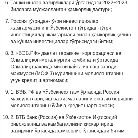
Ташқи ишлар вазирликлари ўртасидаги 2022−2023
йилларга мўлжалланган ҳамкорлик дастури;
Россия тўғридан-тўғри инвестициялар
жамғармасининг Ўзбекистон тўғридан-тўғри
инвестициялар жамғармаси билан ҳамкорлик қилиш
ва қўшма инвестициялар тўғрисидаги битим;
3. «ВЭБ.РФ» давлат тараққиёт корпорацияси ва
Олмалиқ кон-металлургия комбинати ўртасида
Олмалиқ шаҳрида мисни қайта ишлаш заводи
мажмуаси (МОФ-3) қурилишини молиялаштириш
учун кредит шартномаси;
1. ВЭБ.РФ ва «Ўзбекнефтгаз» ўртасида Россия
маҳсулотлари, иш ва хизматларини етказиб беришни
молиялаштириш бўйича кредит шартномаси;
2. ВТБ банк (Россия) ва Ўзбекистон Иқтисодий
ривожланиш ва қамбағалликни қисқартириш
вазирлиги ўртасида ҳамкорлик тўғрисидаги битим;