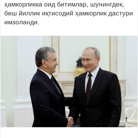
ҳамкорликка оид битимлар, шунингдек,
беш йиллик иқтисодий ҳамкорлик дастури
имзоланди.