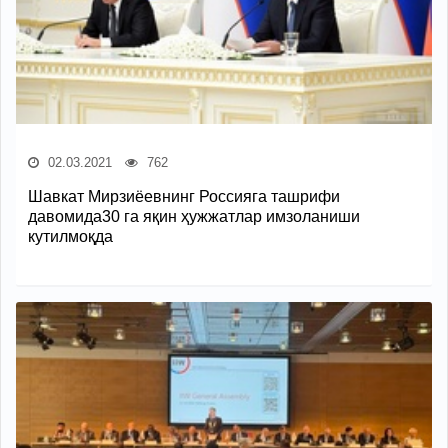
02.03.2021
762
Шавкат Мирзиёевнинг Россияга ташрифи
давомида30 га яқин ҳужжатлар имзоланиши
кутилмоқда