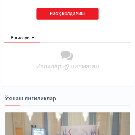
ИЗОҲ ҚОЛДИРИШ
Янгилари
Изоҳлар қўшилмаган
Ўхшаш янгиликлар