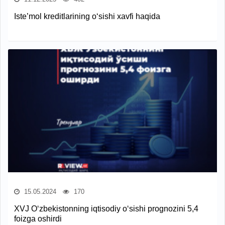
Iste’mol kreditlarining o‘sishi xavfi haqida
15.05.2024
170
XVJ O‘zbekistonning iqtisodiy o‘sishi prognozini 5,4
foizga oshirdi