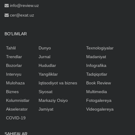
info@review.uz
cer@exat.uz
BO'LIMLAR
Tahlil
Dunyo
Texnologiyalar
Trendlar
Jurnal
Madaniyat
Bozorlar
Hududlar
Infografika
Intervyu
Yangiliklar
Tadqiqotlar
Mulohaza
Iqtisodiyot va biznes
Book Review
Biznes
Siyosat
Multimedia
Kolumnistlar
Markaziy Osiyo
Fotogalereya
Akselerator
Jamiyat
Videogalereya
COVID-19
SAHIFALAR