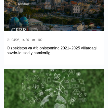
04/08, 14:26
102
O‘zbekiston va Afg‘onistonning 2021–2025 yillardagi
savdo-iqtisodiy hamkorligi