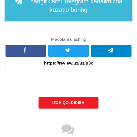
Yangiliklarni
Telegram
kanalimizda
kuzatib boring
Maqolani ulashing
IZOH QOLDIRISH