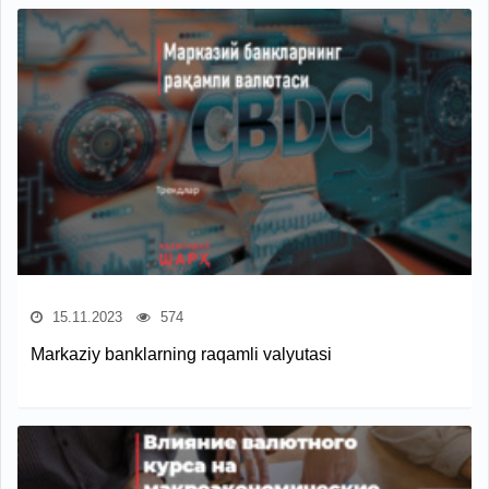
15.11.2023
574
Markaziy banklarning raqamli valyutasi