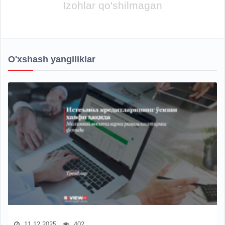
Izohlar qo'shilmagan
O'xshash yangiliklar
11.12.2025
402