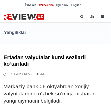
Ўзбекча
O'zbekcha
Русский
English
Yangiliklar
Ertadan valyutalar kursi sezilarli
ko‘tariladi
5.10.2020 14:55
441
Markaziy bank 06 oktyabrdan xorijiy
valyutalarning o‘zbek so‘miga nisbatan
yangi qiymatini belgiladi.