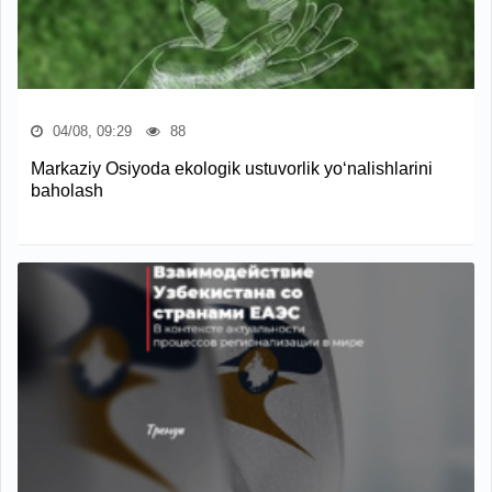
04/08, 09:29
88
Markaziy Osiyoda ekologik ustuvorlik yo‘nalishlarini
baholash