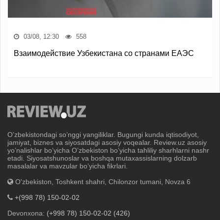
03/08, 12:30
558
Взаимодействие Узбекистана со странами ЕАЭС
Oʼzbekistondagi soʼnggi yangiliklar. Bugungi kunda iqtisodiyot,
jamiyat, biznes va siyosatdagi asosiy voqealar. Review.uz asosiy
yoʼnalishlar boʼyicha Oʼzbekiston boʼyicha tahliliy sharhlarni nashr
etadi. Siyosatshunoslar va boshqa mutaxassislarning dolzarb
masalalar va mavzular boʼyicha fikrlari.
O'zbekiston, Toshkent shahri, Chilonzor tumani, Novza 6
+(998 78) 150-02-02
Devonxona:
(+998 78) 150-02-02 (426)