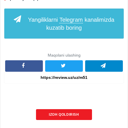
Yangiliklarni
Telegram
kanalimizda
kuzatib boring
Maqolani ulashing
IZOH QOLDIRISH