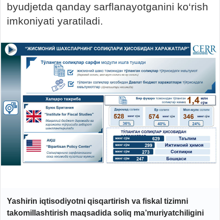
byudjetda qanday sarflanayotganini ko‘rish
imkoniyati yaratiladi.
Yashirin iqtisodiyotni qisqartirish va fiskal tizimni
takomillashtirish maqsadida soliq ma’muriyatchiligini