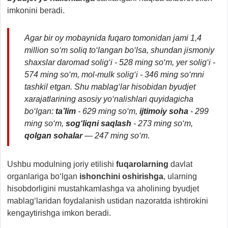
imkonini beradi.
Agar bir oy mobaynida fuqaro tomonidan jami 1,4
million so‘m soliq to‘langan bo‘lsa, shundan jismoniy
shaxslar daromad solig‘i - 528 ming so‘m, yer solig‘i -
574 ming so‘m, mol-mulk solig‘i - 346 ming so‘mni
tashkil etgan. Shu mablag‘lar hisobidan byudjet
xarajatlarining asosiy yo‘nalishlari quyidagicha
bo‘lgan:
ta’lim
- 629 ming so‘m,
ijtimoiy soha
- 299
ming so‘m,
sog‘liqni saqlash
- 273 ming so‘m,
qolgan sohalar
— 247 ming so‘m
.
Ushbu modulning joriy etilishi
fuqarolarning
davlat
organlariga bo‘lgan
ishonchini oshirishga
, ularning
hisobdorligini mustahkamlashga va aholining byudjet
mablag‘laridan foydalanish ustidan nazoratda ishtirokini
kengaytirishga imkon beradi.