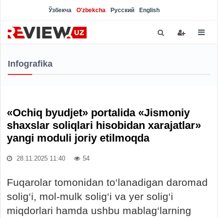
Ўзбекча
O'zbekcha
Русский
English
Infografika
«Ochiq byudjet» portalida «Jismoniy
shaxslar soliqlari hisobidan xarajatlar»
yangi moduli joriy etilmoqda
28.11.2025 11:40
54
Fuqarolar tomonidan to‘lanadigan daromad
solig‘i, mol-mulk solig‘i va yer solig‘i
miqdorlari hamda ushbu mablag‘larning