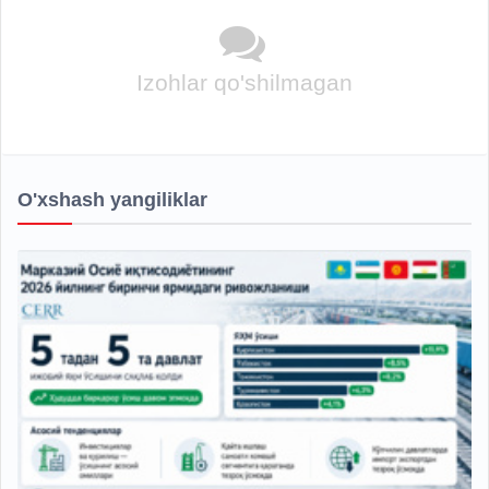
Izohlar qo'shilmagan
O'xshash yangiliklar