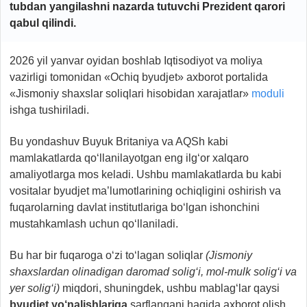
tubdan yangilashni nazarda tutuvchi Prezident
qarori
qabul qilindi.
2026 yil yanvar oyidan boshlab Iqtisodiyot va moliya
vazirligi tomonidan «Ochiq byudjet» axborot portalida
«Jismoniy shaxslar soliqlari hisobidan xarajatlar»
moduli
ishga tushiriladi.
Bu yondashuv Buyuk Britaniya va AQSh kabi
mamlakatlarda qo‘llanilayotgan eng ilg‘or xalqaro
amaliyotlarga mos keladi. Ushbu mamlakatlarda bu kabi
vositalar byudjet ma’lumotlarining ochiqligini oshirish va
fuqarolarning davlat institutlariga bo‘lgan ishonchini
mustahkamlash uchun qo‘llaniladi.
Bu har bir fuqaroga o‘zi to‘lagan soliqlar
(Jismoniy
shaxslardan olinadigan
daromad solig‘i, mol-mulk solig‘i va
yer solig‘i)
miqdori, shuningdek, ushbu mablag‘lar qaysi
byudjet yo‘nalishlariga
sarflangani haqida axborot olish