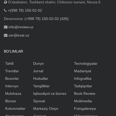
O'zbekiston, Toshkent shahri, Chilonzor tumani, Novza 6
+(998 78) 150-02-02
Devonxona:
(+998 78) 150-02-02 (426)
info@review.uz
cer@exat.uz
BO'LIMLAR
Tahlil
Dunyo
Texnologiyalar
Trendlar
Jurnal
Madaniyat
Bozorlar
Hududlar
Infografika
Intervyu
Yangiliklar
Tadqiqotlar
Mulohaza
Iqtisodiyot va biznes
Book Review
Biznes
Siyosat
Multimedia
Kolumnistlar
Markaziy Osiyo
Fotogalereya
Akselerator
Jamiyat
Videogalereya