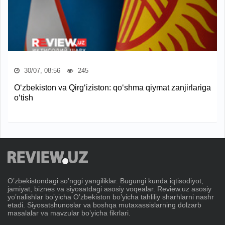
30/07, 08:56
245
O‘zbekiston va Qirg‘iziston: qo‘shma qiymat zanjirlariga
o‘tish
Oʼzbekistondagi soʼnggi yangiliklar. Bugungi kunda iqtisodiyot,
jamiyat, biznes va siyosatdagi asosiy voqealar. Review.uz asosiy
yoʼnalishlar boʼyicha Oʼzbekiston boʼyicha tahliliy sharhlarni nashr
etadi. Siyosatshunoslar va boshqa mutaxassislarning dolzarb
masalalar va mavzular boʼyicha fikrlari.