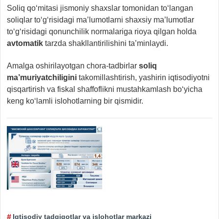
Soliq qo‘mitasi jismoniy shaxslar tomonidan to‘langan
soliqlar to‘g‘risidagi ma’lumotlarni shaxsiy ma’lumotlar
to‘g‘risidagi qonunchilik normalariga rioya qilgan holda
avtomatik
tarzda shakllantirilishini ta’minlaydi.
Amalga oshirilayotgan chora-tadbirlar
soliq
ma’muriyatchiligini
takomillashtirish, yashirin iqtisodiyotni
qisqartirish va fiskal shaffoflikni mustahkamlash bo‘yicha
keng ko‘lamli islohotlarning bir qismidir.
Iqtisodiy tadqiqotlar va islohotlar markazi