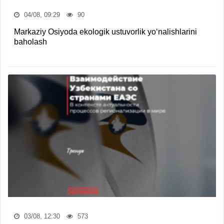
04/08, 09:29
90
Markaziy Osiyoda ekologik ustuvorlik yo‘nalishlarini
baholash
03/08, 12:30
573