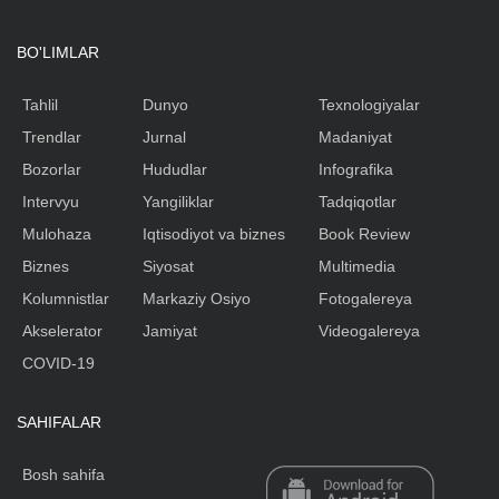
BO'LIMLAR
Tahlil
Dunyo
Texnologiyalar
Trendlar
Jurnal
Madaniyat
Bozorlar
Hududlar
Infografika
Intervyu
Yangiliklar
Tadqiqotlar
Mulohaza
Iqtisodiyot va biznes
Book Review
Biznes
Siyosat
Multimedia
Kolumnistlar
Markaziy Osiyo
Fotogalereya
Akselerator
Jamiyat
Videogalereya
COVID-19
SAHIFALAR
Bosh sahifa