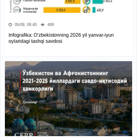
05/08, 08:40
489
Infografika: O‘zbekistonning 2026 yil yanvar-iyun
oylaridagi tashqi savdosi