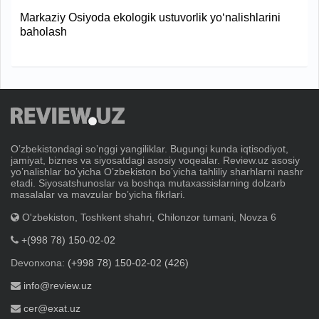
Markaziy Osiyoda ekologik ustuvorlik yo‘nalishlarini
baholash
Oʼzbekistondagi soʼnggi yangiliklar. Bugungi kunda iqtisodiyot,
jamiyat, biznes va siyosatdagi asosiy voqealar. Review.uz asosiy
yoʼnalishlar boʼyicha Oʼzbekiston boʼyicha tahliliy sharhlarni nashr
etadi. Siyosatshunoslar va boshqa mutaxassislarning dolzarb
masalalar va mavzular boʼyicha fikrlari.
O'zbekiston, Toshkent shahri, Chilonzor tumani, Novza 6
+(998 78) 150-02-02
Devonxona:
(+998 78) 150-02-02 (426)
info@review.uz
cer@exat.uz