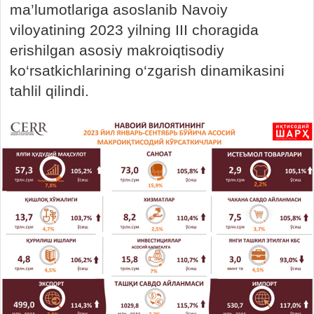
ma’lumotlariga asoslanib Navoiy
viloyatining 2023 yilning III choragida
erishilgan asosiy makroiqtisodiy
ko‘rsatkichlarining o‘zgarish dinamikasini
tahlil qilindi.