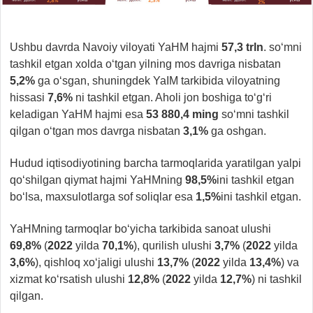
Ushbu davrda
Navoiy viloyati YaHM hajmi
57,3 trln
. so‘mni
tashkil etgan xolda o‘tgan yilning mos davriga nisbatan
5,2%
ga o‘sgan, shuningdek YaIM tarkibida viloyatning
hissasi
7,6%
ni tashkil etgan. Aholi jon boshiga to‘g‘ri
keladigan YaHM hajmi esa
53 880,4
ming
so‘mni tashkil
qilgan o‘tgan mos davrga nisbatan
3,1%
ga oshgan.
Hudud iqtisodiyotining barcha tarmoqlarida yaratilgan yalpi
qo‘shilgan qiymat hajmi YaHMning
98,5%
ini tashkil etgan
bo‘lsa, maxsulotlarga sof soliqlar esa
1,5%
ini tashkil etgan.
YaHMning tarmoqlar bo‘yicha tarkibida sanoat ulushi
69,8%
(
2022
yilda
70,1%
), qurilish ulushi
3,7%
(
2022
yilda
3,6%
), qishloq xo‘jaligi ulushi
13,7%
(
2022
yilda
13,4%
) va
xizmat ko‘rsatish ulushi
12,8%
(
2022
yilda
12,7%
) ni tashkil
qilgan.