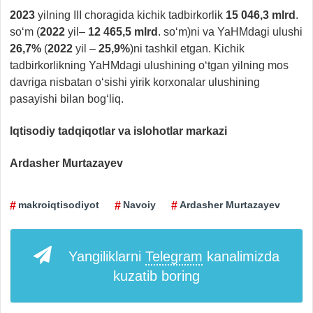
2023
yilning III choragida kichik tadbirkorlik
15 046,3
mlrd
.
so‘m (
2022
yil–
12 465,5
mlrd
. so‘m)ni va YaHMdagi ulushi
26,7%
(
2022
yil –
25,9%
)ni tashkil etgan. Kichik
tadbirkorlikning YaHMdagi ulushining o‘tgan yilning mos
davriga nisbatan o‘sishi yirik korxonalar ulushining
pasayishi bilan bog‘liq.
Iqtisodiy tadqiqotlar va islohotlar markazi
Ardasher Murtazayev
makroiqtisodiyot
Navoiy
Ardasher Murtazayev
Yangiliklarni
Telegram
kanalimizda
kuzatib boring