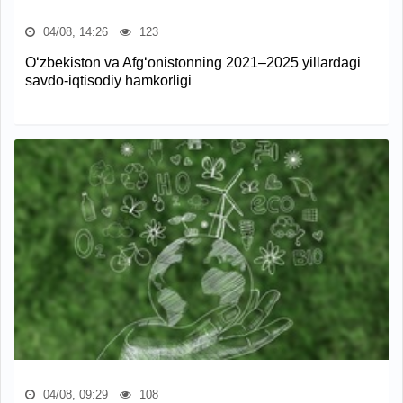
04/08, 14:26
123
O‘zbekiston va Afg‘onistonning 2021–2025 yillardagi
savdo-iqtisodiy hamkorligi
04/08, 09:29
108