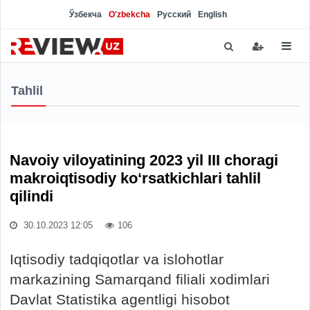
Ўзбекча
O'zbekcha
Русский
English
Tahlil
Navoiy viloyatining 2023 yil III choragi
makroiqtisodiy ko‘rsatkichlari tahlil
qilindi
30.10.2023 12:05
106
Iqtisodiy tadqiqotlar va islohotlar
markazining Samarqand filiali xodimlari
Davlat Statistika agentligi hisobot