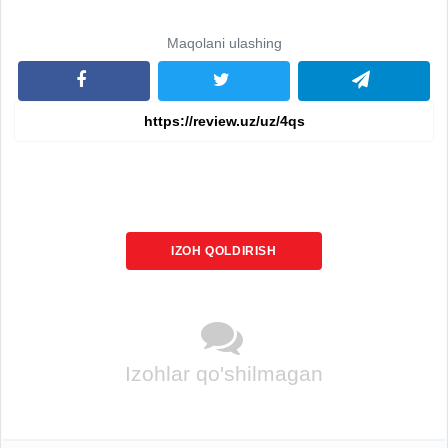
Maqolani ulashing
IZOH QOLDIRISH
Izohlar qo'shilmagan