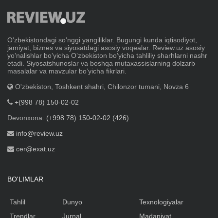
Oʼzbekistondagi soʼnggi yangiliklar. Bugungi kunda iqtisodiyot,
jamiyat, biznes va siyosatdagi asosiy voqealar. Review.uz asosiy
yoʼnalishlar boʼyicha Oʼzbekiston boʼyicha tahliliy sharhlarni nashr
etadi. Siyosatshunoslar va boshqa mutaxassislarning dolzarb
masalalar va mavzular boʼyicha fikrlari.
O'zbekiston, Toshkent shahri, Chilonzor tumani, Novza 6
+(998 78) 150-02-02
Devonxona:
(+998 78) 150-02-02 (426)
info@review.uz
cer@exat.uz
BO'LIMLAR
Tahlil
Dunyo
Texnologiyalar
Trendlar
Jurnal
Madaniyat