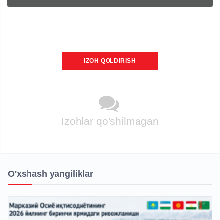
IZOH QOLDIRISH
Izohlar qo'shilmagan
O'xshash yangiliklar