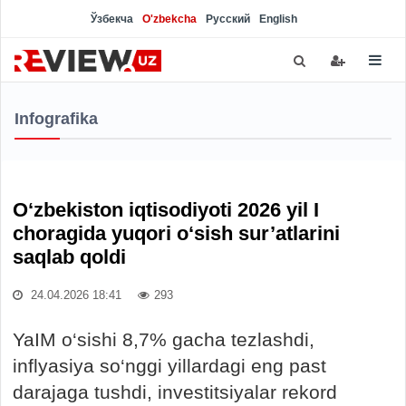
Ўзбекча
O'zbekcha
Русский
English
Infografika
O‘zbekiston iqtisodiyoti 2026 yil I
choragida yuqori o‘sish sur’atlarini
saqlab qoldi
24.04.2026 18:41
293
YaIM o‘sishi 8,7% gacha tezlashdi,
inflyasiya so‘nggi yillardagi eng past
darajaga tushdi, investitsiyalar rekord