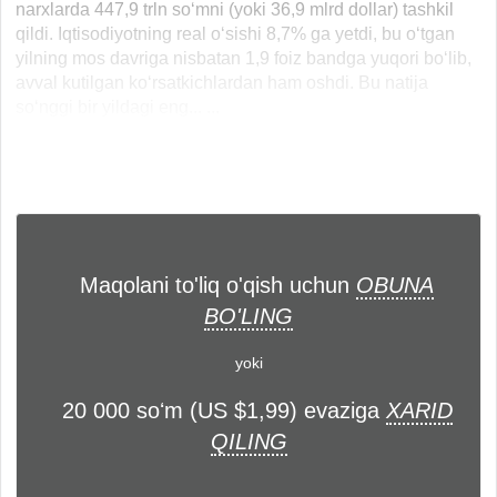
narxlarda 447,9 trln so‘mni (yoki 36,9 mlrd dollar) tashkil
qildi. Iqtisodiyotning real o‘sishi 8,7% ga yetdi, bu o‘tgan
yilning mos davriga nisbatan 1,9 foiz bandga yuqori bo‘lib,
avval kutilgan ko‘rsatkichlardan ham oshdi. Bu natija
so‘nggi bir yildagi eng... ...
Maqolani to'liq o'qish uchun
OBUNA
BO'LING
yoki
20 000 soʻm (US $1,99) evaziga
XARID
QILING