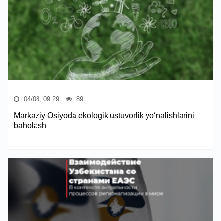
04/08, 09:29
89
Markaziy Osiyoda ekologik ustuvorlik yo‘nalishlarini
baholash