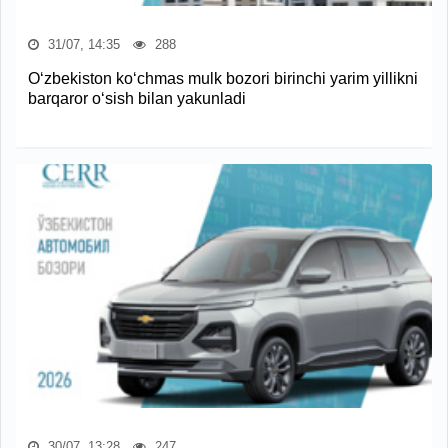
31/07, 14:35
288
O‘zbekiston ko‘chmas mulk bozori birinchi yarim yillikni
barqaror o‘sish bilan yakunladi
30/07, 13:28
247