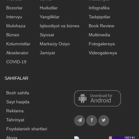
Bozorlar
Hududlar
Infografika
Intervyu
Yangiliklar
Tadqiqotlar
Mulohaza
Iqtisodiyot va biznes
Book Review
Biznes
Siyosat
Multimedia
Kolumnistlar
Markaziy Osiyo
Fotogalereya
Akselerator
Jamiyat
Videogalereya
COVID-19
SAHIFALAR
Bosh sahifa
Sayt haqida
Reklama
Tahririyat
Foydalanish shartlari
Aloqa