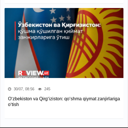
30/07, 08:56
245
O‘zbekiston va Qirg‘iziston: qo‘shma qiymat zanjirlariga
o‘tish