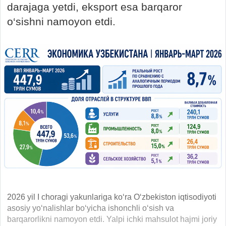
darajaga yetdi, eksport esa barqaror
o‘sishni namoyon etdi.
2026 yil I choragi yakunlariga ko‘ra O‘zbekiston iqtisodiyoti
asosiy yo‘nalishlar bo‘yicha ishonchli o‘sish va
barqarorlikni namoyon etdi. Yalpi ichki mahsulot hajmi joriy