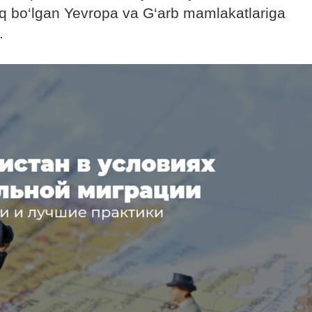
oq bo‘lgan Yevropa va G‘arb mamlakatlariga
.