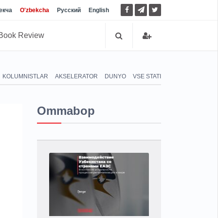
екча
O'zbekcha
Русский
English
Book Review
KOLUMNISTLAR
AKSELERATOR
DUNYO
VSE STATI
Ommabop