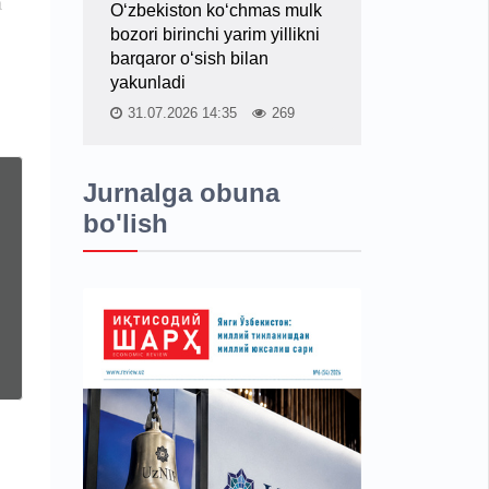
a
O‘zbekiston ko‘chmas mulk
bozori birinchi yarim yillikni
barqaror o‘sish bilan
yakunladi
31.07.2026 14:35
269
Jurnalga obuna
bo'lish