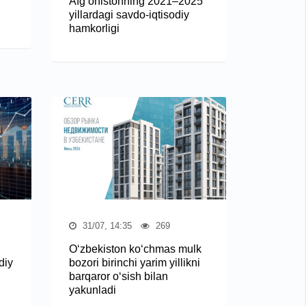
Afg‘onistonning 2021–2025
yillardagi savdo-iqtisodiy
hamkorligi
31/07, 14:35
269
O‘zbekiston ko‘chmas mulk
diy
bozori birinchi yarim yillikni
barqaror o‘sish bilan
yakunladi