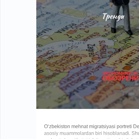
O‘zbekiston mehnat migratsiyasi portreti 
asosiy muammolardan biri hisoblanadi. Shu 