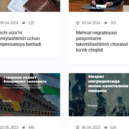
08.04.2024
125
03.04.2024
201
hchi viza”ni
Mehnat migratsiyasi
smiylashtirish uchun
jarayonlarini
mpensatsiya beriladi
takomillashtirish choralari
ko‘rib chiqildi
10.05.2023
445
06.04.2023
524