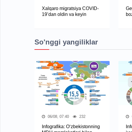
Xalqaro migratsiya COVID-
Ge
19’dan oldin va keyin
boz
So'nggi yangiliklar
06/08, 07:40
232
Infografika: O‘zbekistonning
Inf