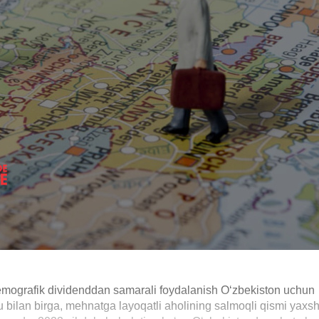
Demografik dividenddan samarali foydalanish O‘zbekiston uchun
bilan birga, mehnatga layoqatli aholining salmoqli qismi yaxsh