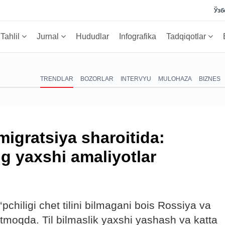
Ўзб
Tahlil
Jurnal
Hududlar
Infografika
Tadqiqotlar
TRENDLAR
BOZORLAR
INTERVYU
MULOHAZA
BIZNES
migratsiya sharoitida:
g yaxshi amaliyotlar
pchiligi chet tilini bilmagani bois Rossiya va
moqda. Til bilmaslik yaxshi yashash va katta