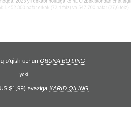
etmoqda. 2023 yil dekabr holatiga ko‘ra, O‘zbekistondan chet elg
i: 1 452 300 nafar erkak (72,4 foiz) va 547 700 nafar (27,6 foiz)
liq o'qish uchun
OBUNA BO'LING
yoki
(US $1,99) evaziga
XARID QILING