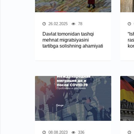
26.02.2025
78
Davlat tomonidan tashqi
“Is
mehnat migratsiyasini
ra
tartibga solishning ahamiyati
ko
08.08.2023
336