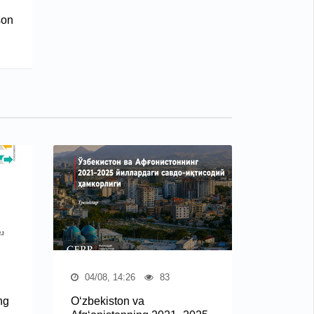
son
04/08, 14:26
83
ng
O‘zbekiston va