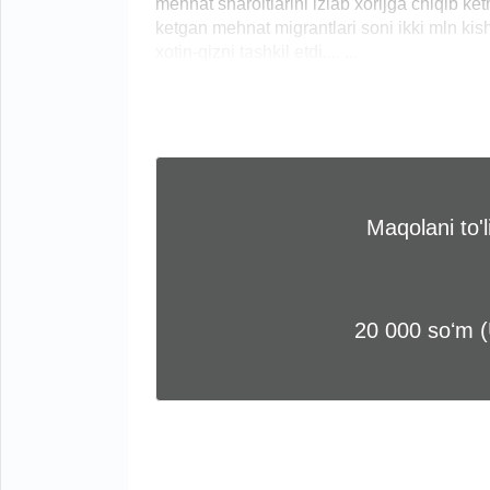
mehnat sharoitlarini izlab xorijga chiqib k
ketgan mehnat migrantlari soni ikki mln kish
xotin-qizni tashkil etdi.... ...
Maqolani to'
20 000 soʻm 