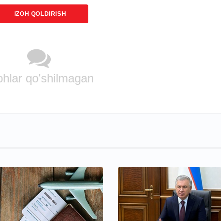
IZOH QOLDIRISH
ohlar qo'shilmagan