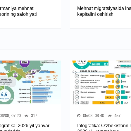
rmaniya mehnat
Mehnat migratsiyasida in
orining salohiyati
kapitalini oshirish
06/08, 07:20
317
05/08, 08:40
457
ografika: 2026 yil yanvar–
Infografika: O‘zbekistonni