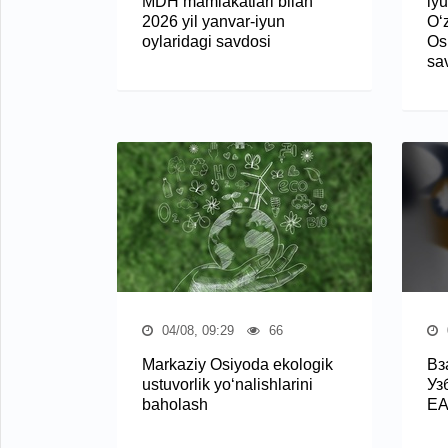
MDH mamlakatlari bilan
iyu
2026 yil yanvar-iyun
O‘
oylaridagi savdosi
Osi
sa
04/08, 09:29
66
Markaziy Osiyoda ekologik
Вз
ustuvorlik yo‘nalishlarini
Уз
baholash
Е