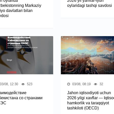
n oylarida
2026 yil yanvar-iyun
zbekistonning Markaziy
oylaridagi tashqi savdosi
yo davlatlari bilan
vdosi
03/08, 12:30
523
03/08, 08:19
32
аимодействие
Jahon iqtisodiyoti uchun
бекистана со странами
2026 yilgi xavflar — Iqtiso
АЭС
hamkorlik va taraqqiyot
tashkiloti (OECD)