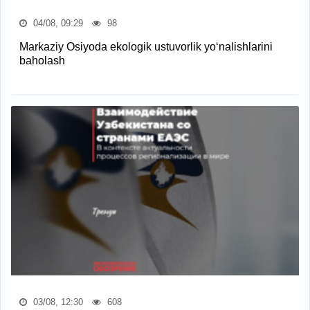
04/08, 09:29
98
Markaziy Osiyoda ekologik ustuvorlik yo‘nalishlarini
baholash
03/08, 12:30
608