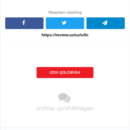
Maqolani ulashing
IZOH QOLDIRISH
Izohlar qo'shilmagan