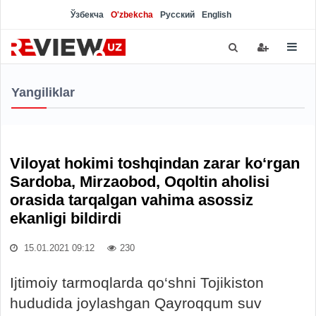
Ўзбекча
O'zbekcha
Русский
English
Yangiliklar
Viloyat hokimi toshqindan zarar ko‘rgan
Sardoba, Mirzaobod, Oqoltin aholisi
orasida tarqalgan vahima asossiz
ekanligi bildirdi
15.01.2021 09:12
230
Ijtimoiy tarmoqlarda qo‘shni Tojikiston
hududida joylashgan Qayroqqum suv