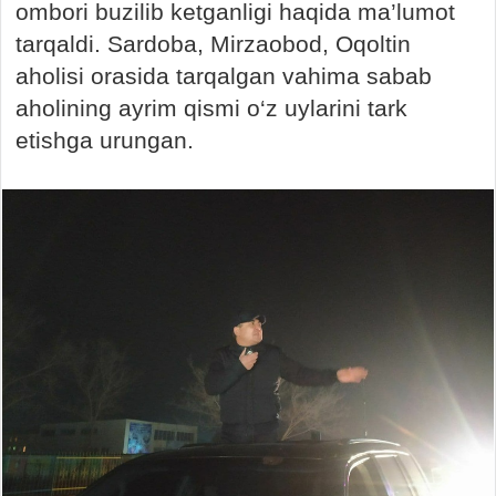
ombori buzilib ketganligi haqida ma’lumot
tarqaldi. Sardoba, Mirzaobod, Oqoltin
aholisi orasida tarqalgan vahima sabab
aholining ayrim qismi o‘z uylarini tark
etishga urungan.