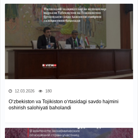
12.03.2026
180
O‘zbekiston va Tojikiston o‘rtasidagi savdo hajmini
oshirish salohiyati baholandi