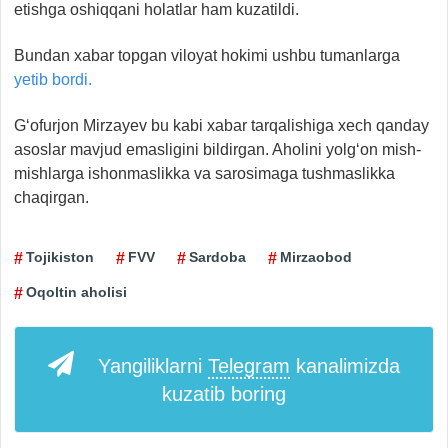
etishga oshiqqani holatlar ham kuzatildi.
Bundan xabar topgan viloyat hokimi ushbu tumanlarga
yetib bordi.
G‘ofurjon Mirzayev bu kabi xabar tarqalishiga xech qanday
asoslar mavjud emasligini bildirgan. Aholini yolg‘on mish-
mishlarga ishonmaslikka va sarosimaga tushmaslikka
chaqirgan.
Tojikiston
FVV
Sardoba
Mirzaobod
Oqoltin aholisi
Yangiliklarni
Telegram
kanalimizda
kuzatib boring