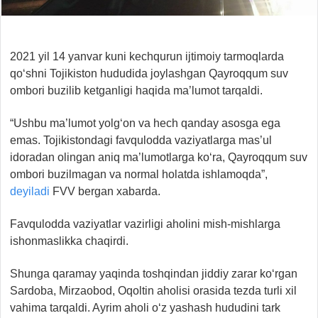
2021 yil 14 yanvar kuni kechqurun ijtimoiy tarmoqlarda
qo‘shni Tojikiston hududida joylashgan Qayroqqum suv
ombori buzilib ketganligi haqida ma’lumot tarqaldi.
“Ushbu ma’lumot yolg‘on va hech qanday asosga ega
emas. Tojikistondagi favqulodda vaziyatlarga mas’ul
idoradan olingan aniq ma’lumotlarga ko‘ra, Qayroqqum suv
ombori buzilmagan va normal holatda ishlamoqda”,
deyiladi
FVV bergan xabarda.
Favqulodda vaziyatlar vazirligi aholini mish-mishlarga
ishonmaslikka chaqirdi.
Shunga qaramay yaqinda toshqindan jiddiy zarar ko‘rgan
Sardoba, Mirzaobod, Oqoltin aholisi orasida tezda turli xil
vahima tarqaldi. Ayrim aholi o‘z yashash hududini tark