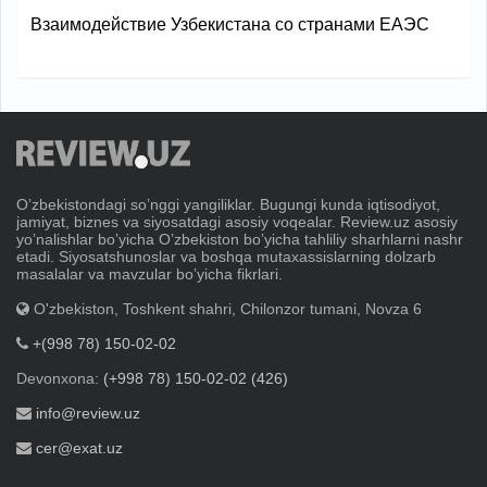
Взаимодействие Узбекистана со странами ЕАЭС
Oʼzbekistondagi soʼnggi yangiliklar. Bugungi kunda iqtisodiyot,
jamiyat, biznes va siyosatdagi asosiy voqealar. Review.uz asosiy
yoʼnalishlar boʼyicha Oʼzbekiston boʼyicha tahliliy sharhlarni nashr
etadi. Siyosatshunoslar va boshqa mutaxassislarning dolzarb
masalalar va mavzular boʼyicha fikrlari.
O'zbekiston, Toshkent shahri, Chilonzor tumani, Novza 6
+(998 78) 150-02-02
Devonxona:
(+998 78) 150-02-02 (426)
info@review.uz
cer@exat.uz