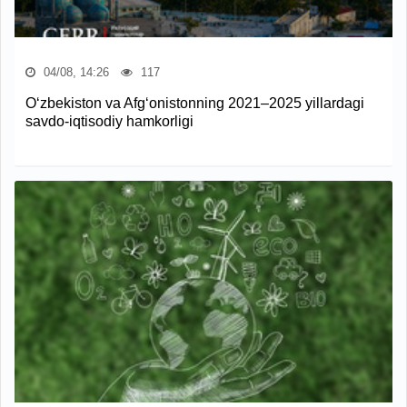
04/08, 14:26
117
O‘zbekiston va Afg‘onistonning 2021–2025 yillardagi
savdo-iqtisodiy hamkorligi