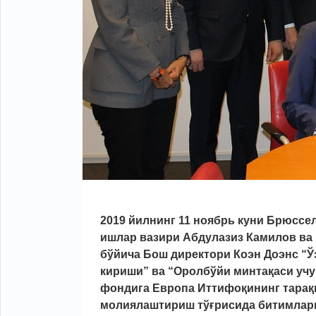
2019 йилнинг 11 ноябрь куни Брюссе
ишлар вазири Абдулазиз Камилов ва 
бўйича Бош директори Коэн Доэнс “Ў
кириши” ва “Оролбўйи минтақаси учу
фондига Европа Иттифоқининг тараққ
молиялаштириш тўғрисида битимлар