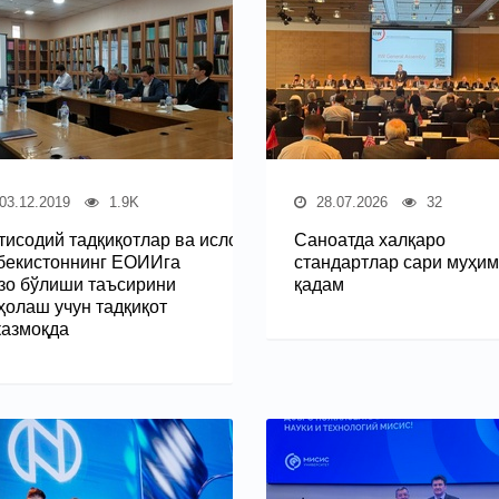
03.12.2019
1.9K
28.07.2026
32
тисодий тадқиқотлар ва ислоҳотлар маркази
Саноатда халқаро
бекистоннинг ЕОИИга
стандартлар сари муҳим
зо бўлиши таъсирини
қадам
ҳолаш учун тадқиқот
казмоқда