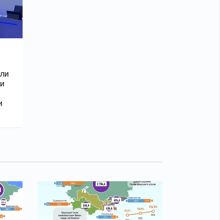
ли
си
и