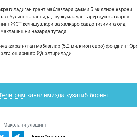
жратиладиган грант маблағлари ҳажми 5 миллион еврони
 аъзо бўлиш жараёнида, шу жумладан зарур ҳужжатларни
нинг ЖСТ келишувлари ва халқаро савдо тизимига оид
маклашишни назарда тутади.
ича ажратилган маблағлар (5,2 миллион евро) фонднинг Ор
малга оширишга йўналтирилади.
Телеграм
каналимизда кузатиб боринг
Мақолани улашинг