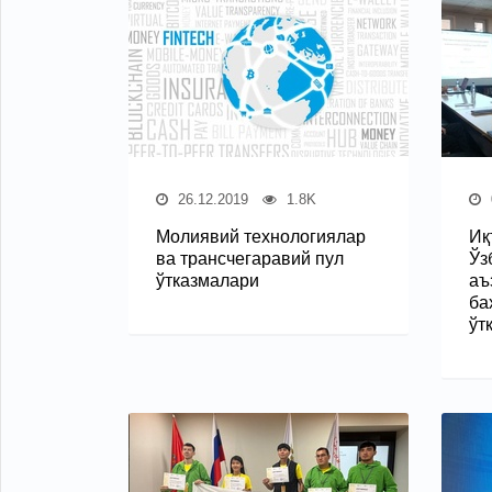
26.12.2019
1.8K
Молиявий технологиялар
Иқ
ва трансчегаравий пул
Ўз
ўтказмалари
аъ
ба
ўт