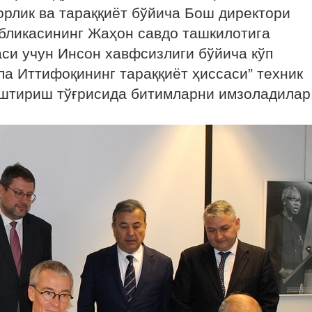
орлик ва тараққиёт бўйича Бош директори
убликасининг Жаҳон савдо ташкилотига
си учун Инсон хавфсизлиги бўйича кўп
а Иттифоқининг тараққиёт ҳиссаси” техник
штириш тўғрисида битимларни имзоладилар