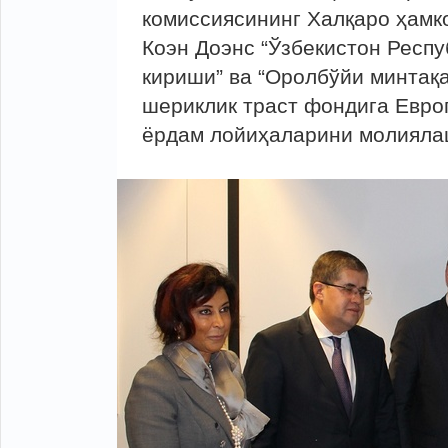
комиссиясининг Халқаро ҳамк
Коэн Доэнс “Ўзбекистон Респ
кириши” ва “Оролбўйи минтақа
шериклик траст фондига Европ
ёрдам лойиҳаларини молияла