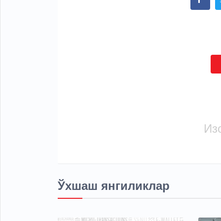
Из
Ўхшаш янгиликлар