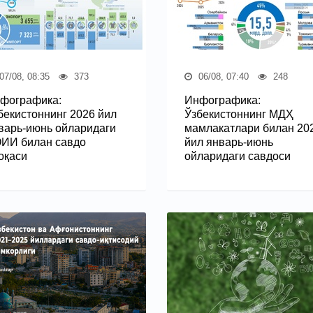
07/08, 08:35
373
06/08, 07:40
248
фографика:
Инфографика:
бекистоннинг 2026 йил
Ўзбекистоннинг МДҲ
варь-июнь ойларидаги
мамлакатлари билан 20
ИИ билан савдо
йил январь-июнь
оқаси
ойларидаги савдоси