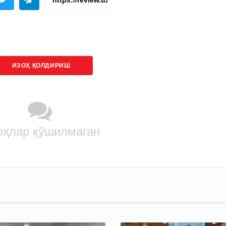
ИЗОҲ ҚОЛДИРИШ
оҳлар қўшилмаган