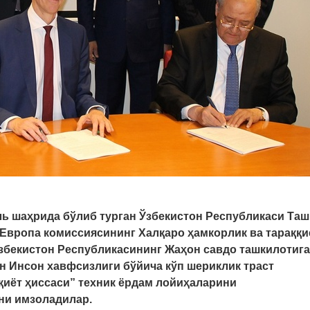
ль шаҳрида бўлиб турган Ўзбекистон Республикаси Таш
Европа комиссиясининг Халқаро ҳамкорлик ва тараққи
збекистон Республикасининг Жаҳон савдо ташкилотига
н Инсон хавфсизлиги бўйича кўп шериклик траст
иёт ҳиссаси” техник ёрдам лойиҳаларини
ни имзоладилар.