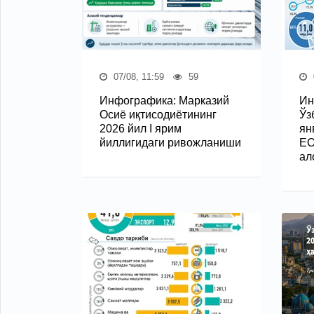
07/08, 11:59
59
Инфографика: Марказий
Ин
Осиё иқтисодиётининг
Ўз
2026 йил I ярим
ян
йиллигидаги ривожланиши
ЕО
ал