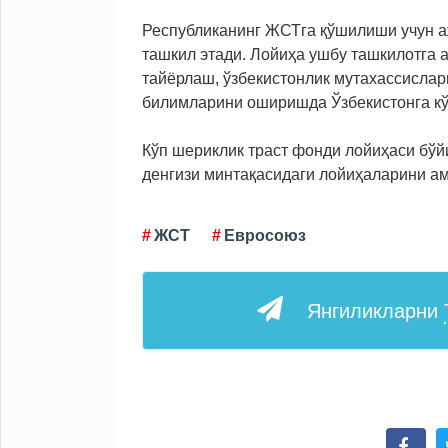
Республиканинг ЖСТга қўшилиши учун а
ташкил этади. Лойиҳа ушбу ташкилотга
тайёрлаш, ўзбекистонлик мутахассислар
билимларини оширишда Ўзбекистонга кў
Кўп шериклик траст фонди лойиҳаси бўй
денгизи минтақасидаги лойиҳаларини а
ЖСТ
Евросоюз
Янгиликларни