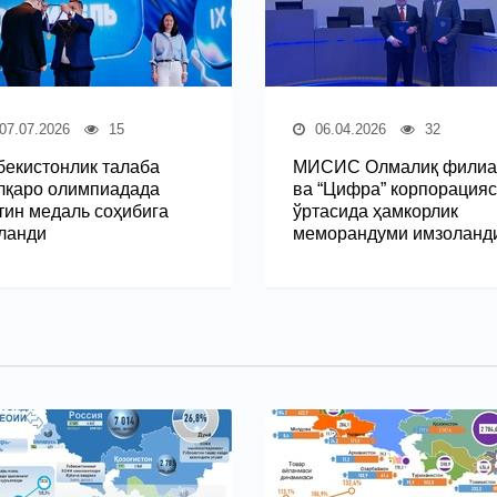
07.07.2026
15
06.04.2026
32
бекистонлик талаба
МИСИС Олмалиқ филиа
лқаро олимпиадада
ва “Цифра” корпорация
тин медаль соҳибига
ўртасида ҳамкорлик
ланди
меморандуми имзоланд