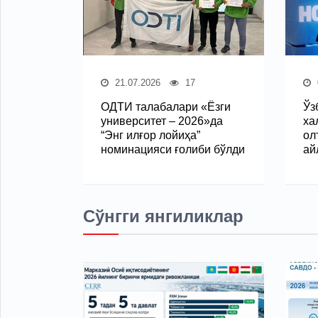
21.07.2026
17
ОДТИ талабалари «Ёзги
Ўз
университет – 2026»да
ха
“Энг илғор лойиҳа”
ол
номинацияси ғолиби бўлди
ай
Сўнгги янгиликлар