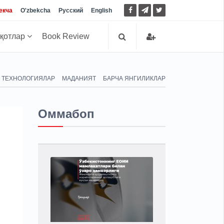
екча
O'zbekcha
Русский
English
иқотлар
Book Review
ТЕХНОЛОГИЯЛАР
МАДАНИЯТ
БАРЧА ЯНГИЛИКЛАР
Оммабоп