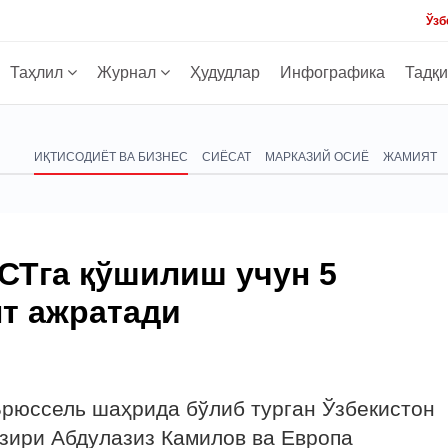
Ўзб
Таҳлил
Журнал
Ҳудудлар
Инфографика
Тадқ
ИҚТИСОДИЁТ ВА БИЗНЕС
СИЁСАТ
МАРКАЗИЙ ОСИЁ
ЖАМИЯТ
СТга қўшилиш учун 5
нт ажратади
Брюссель шаҳрида бўлиб турган Ўзбекистон
зири Абдулазиз Камилов ва Европа