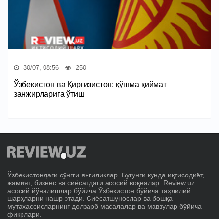
30/07, 08:56
250
Ўзбекистон ва Қирғизистон: қўшма қиймат
занжирларига ўтиш
Ўзбекистондаги сўнгги янгиликлар. Бугунги кунда иқтисодиёт,
жамият, бизнес ва сиёсатдаги асосий воқеалар. Review.uz
асосий йўналишлар бўйича Ўзбекистон бўйича таҳлилий
шарҳларни нашр этади. Сиёсатшунослар ва бошқа
мутахассисларнинг долзарб масалалар ва мавзулар бўйича
фикрлари.