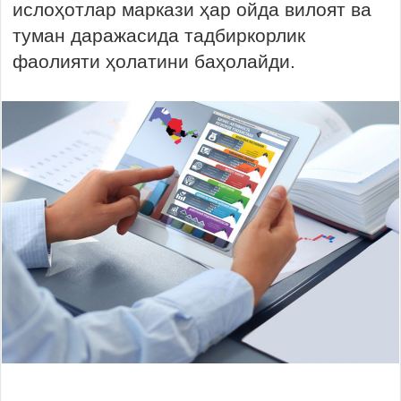
ислоҳотлар маркази ҳар ойда вилоят ва
туман даражасида тадбиркорлик
фаолияти ҳолатини баҳолайди.