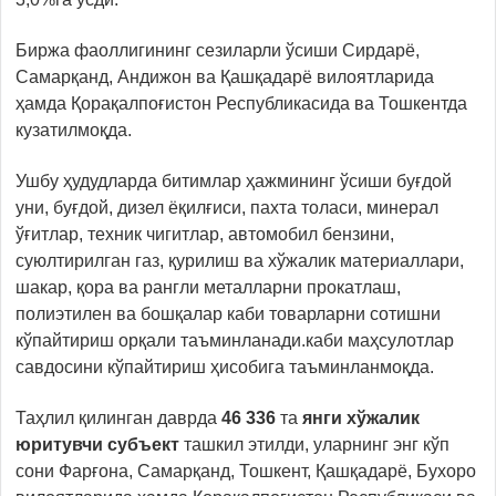
Биржа фаоллигининг сезиларли ўсиши Сирдарё,
Самарқанд, Андижон ва Қашқадарё вилоятларида
ҳамда Қорақалпоғистон Республикасида ва Тошкентда
кузатилмоқда.
Ушбу ҳудудларда битимлар ҳажмининг ўсиши буғдой
уни, буғдой, дизел ёқилғиси, пахта толаси, минерал
ўғитлар, техник чигитлар, автомобил бензини,
суюлтирилган газ, қурилиш ва хўжалик материаллари,
шакар, қора ва рангли металларни прокатлаш,
полиэтилен ва бошқалар каби товарларни сотишни
кўпайтириш орқали таъминланади.каби маҳсулотлар
савдосини кўпайтириш ҳисобига таъминланмоқда.
Таҳлил қилинган даврда
46 336
та
янги хўжалик
юритувчи субъект
ташкил этилди, уларнинг энг кўп
сони Фарғона, Самарқанд, Тошкент, Қашқадарё, Бухоро