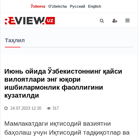
Ўзбекча
O'zbekcha
Русский
English
Таҳлил
Июнь ойида Ўзбекистоннинг қайси
вилоятлари энг юқори
ишбилармонлик фаоллигини
кузатилди
24.07.2023 12:20
317
Мамлакатдаги иқтисодий вазиятни
баҳолаш учун Иқтисодий тадқиқотлар ва