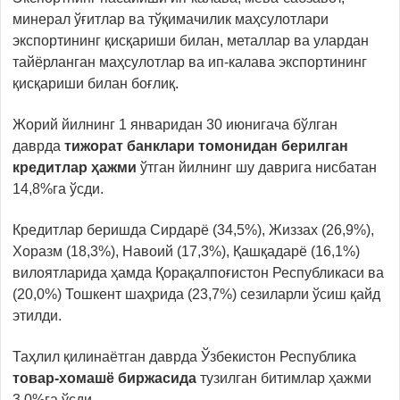
минерал ўғитлар ва тўқимачилик маҳсулотлари
экспортининг қисқариши билан, металлар ва улардан
тайёрланган маҳсулотлар ва ип-калава экспортининг
қисқариши билан боғлиқ.
Жорий йилнинг 1 январидан 30 июнигача бўлган
даврда
тижорат банклари томонидан берилган
кредитлар ҳажми
ўтган йилнинг шу даврига нисбатан
14,8%га ўсди.
Кредитлар беришда Сирдарё (34,5%), Жиззах (26,9%),
Хоразм (18,3%), Навоий (17,3%), Қашқадарё (16,1%)
вилоятларида ҳамда Қорақалпоғистон Республикаси ва
(20,0%) Тошкент шаҳрида (23,7%) сезиларли ўсиш қайд
этилди.
Таҳлил қилинаётган даврда Ўзбекистон Республика
товар-хомашё биржасида
тузилган битимлар ҳажми
3,0%га ўсди.