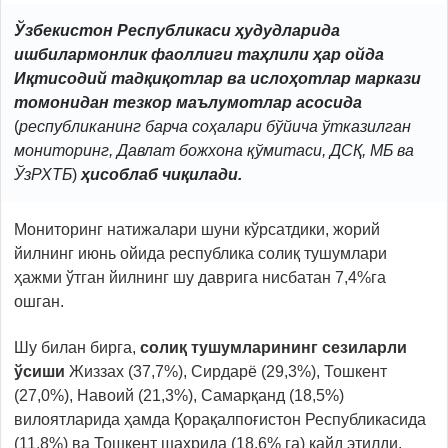
Ўзбекистон Республикаси ҳудудларида
ишбилармонлик фаоллиги таҳлили ҳар ойда
Иқтисодий тадқиқотлар ва ислоҳотлар маркази
томонидан тезкор маълумотлар асосида
(
республиканинг барча соҳалари бўйича ўтказилган
мониторинг, Давлат божхона қўмитаси, ДСҚ, МБ ва
ЎзРХТБ
)
ҳисоблаб чиқилади.
Мониторинг натижалари шуни кўрсатдики, жорий
йилнинг июнь ойида республика солиқ тушумлари
ҳажми ўтган йилнинг шу даврига нисбатан 7,4%га
ошган.
Шу билан бирга,
солиқ тушумларининг сезиларли
ўсиши
Жиззах (37,7%), Сирдарё (29,3%), Тошкент
(27,0%), Навоий (21,3%), Самарқанд (18,5%)
вилоятларида ҳамда Қорақалпоғистон Республикасида
(11,8%) ва Тошкент шаҳрида (18,6% га) қайд этилди.