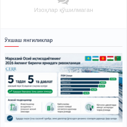
Изоҳлар қўшилмаган
Ўхшаш янгиликлар