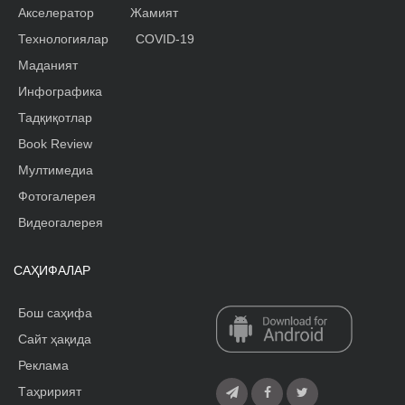
Акселератор
Жамият
Технологиялар
COVID-19
Маданият
Инфографика
Тадқиқотлар
Book Review
Мултимедиа
Фотогалерея
Видеогалерея
САҲИФАЛАР
Бош саҳифа
Сайт ҳақида
Реклама
Tаҳририят