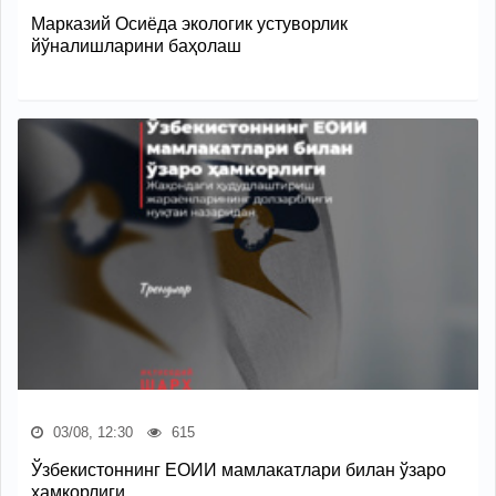
Марказий Осиёда экологик устуворлик
йўналишларини баҳолаш
03/08, 12:30
615
Ўзбекистоннинг ЕОИИ мамлакатлари билан ўзаро
ҳамкорлиги