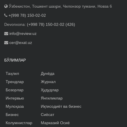
Ўзбекистон, Тошкент шаҳри, Чилонзор тумани, Новза 6
+(998 78) 150-02-02
Devonxona:
(+998 78) 150-02-02 (426)
info@review.uz
cer@exat.uz
БЎЛИМЛАР
Таҳлил
Дунёда
Трендлар
Журнал
Бозорлар
Ҳудудлар
Интервью
Янгиликлар
Мулоҳаза
Иқтисодиёт ва бизнес
Бизнес
Сиёсат
Колумнистлар
Марказий Осиё