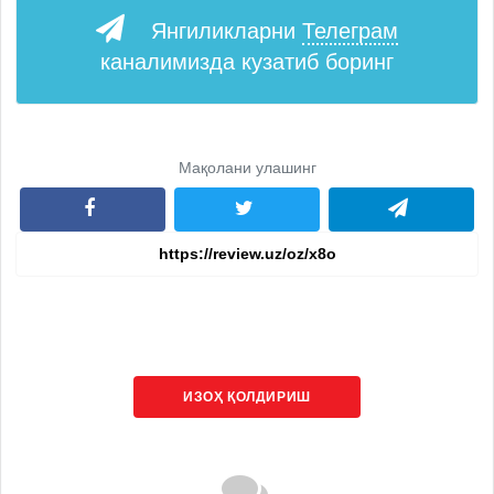
Янгиликларни
Телеграм
каналимизда кузатиб боринг
Мақолани улашинг
ИЗОҲ ҚОЛДИРИШ