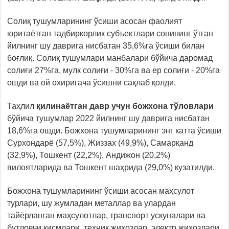
Солиқ тушумларининг ўсиши асосан фаолият
юритаётган тадбиркорлик субъектлари сонининг ўтган
йилнинг шу даврига нисбатан 35,6%га ўсиши билан
боғлиқ. Солиқ тушумлари манбалари бўйича даромад
солиғи 27%га, мулк солиғи - 30%га ва ер солиғи - 20%га
ошди ва ой охиригача ўсишни сақлаб қолди.
Таҳлил
қилинаётган давр учун божхона тўловлари
бўйича тушумлар 2022 йилнинг шу даврига нисбатан
18,6%га ошди. Божхона тушумларининг энг катта ўсиши
Сурхондарё (57,5%), Жиззах (49,9%), Самарқанд
(32,9%), Тошкент (22,2%), Андижон (20,2%)
вилоятларида ва Тошкент шаҳрида (29,0%) кузатилди.
Божхона тушумларининг ўсиши асосан маҳсулот
турлари, шу жумладан металлар ва улардан
тайёрланган маҳсулотлар, транспорт ускуналари ва
бутловчи қисмлари, техник жиҳозлар, электр жиҳозлари