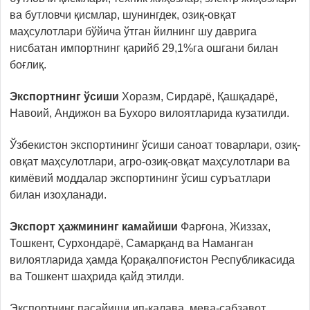
ва бутловчи қисмлар, шунингдек, озиқ-овқат
маҳсулотлари бўйича ўтган йилнинг шу даврига
нисбатан импортнинг қарийб 29,1%га ошгани билан
боғлиқ.
Экспортнинг ўсиши
Хоразм, Сирдарё, Қашқадарё,
Навоий, Андижон ва Бухоро вилоятларида кузатилди.
Ўзбекистон экспортининг ўсиши саноат товарлари, озиқ-
овқат маҳсулотлари, агро-озиқ-овқат маҳсулотлари ва
кимёвий моддалар экспортининг ўсиш суръатлари
билан изоҳланади.
Экспорт ҳажмининг камайиши
Фарғона, Жиззах,
Тошкент, Сурхондарё, Самарқанд ва Наманган
вилоятларида ҳамда Қорақалпоғистон Республикасида
ва Тошкент шаҳрида қайд этилди.
Экспортнинг пасайиши ип-калава, мева-сабзавот,