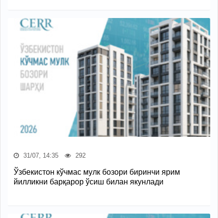
31/07, 14:35
292
Ўзбекистон кўчмас мулк бозори биринчи ярим
йилликни барқарор ўсиш билан якунлади