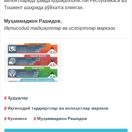
вилоятларида ҳамда Қорақалпоғистон Республикаси ва
Тошкент шаҳрида рўйхатга олинган.
Муҳаммаджон Рашидов,
Иқтисодий тадқиқотлар ва ислоҳотлар маркази
Ҳудудлар
Иқтисодий тадқиқотлар ва ислоҳотлар маркази
бусинесс
Муҳаммаджон Рашидов