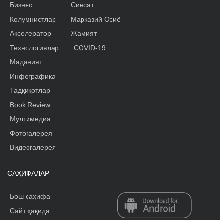
Бизнес
Сиёсат
Колумнистлар
Марказий Осиё
Акселератор
Жамият
Технологиялар
COVID-19
Маданият
Инфографика
Тадқиқотлар
Book Review
Мултимедиа
Фотогалерея
Видеогалерея
САҲИФАЛАР
Бош саҳифа
Сайт ҳақида