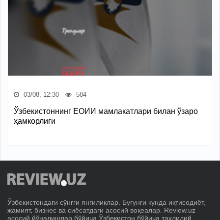
03/08, 12:30
584
Ўзбекистоннинг ЕОИИ мамлакатлари билан ўзаро
ҳамкорлиги
Ўзбекистондаги сўнгги янгиликлар. Бугунги кунда иқтисодиёт,
жамият, бизнес ва сиёсатдаги асосий воқеалар. Review.uz
асосий йўналишлар бўйича Ўзбекистон бўйича таҳлилий