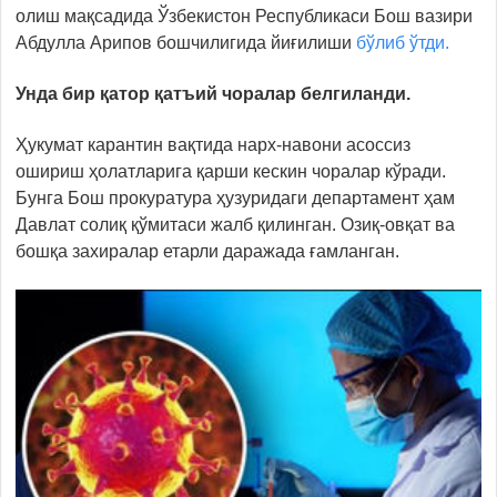
олиш мақсадида Ўзбекистон Республикаси Бош вазири
Абдулла Арипов бошчилигида йиғилиши
бўлиб ўтди.
Унда бир қатор қатъий чоралар белгиланди.
Ҳукумат карантин вақтида нарх-навони асоссиз
ошириш ҳолатларига қарши кескин чоралар кўради.
Бунга Бош прокуратура ҳузуридаги департамент ҳам
Давлат солиқ қўмитаси жалб қилинган. Озиқ-овқат ва
бошқа захиралар етарли даражада ғамланган.