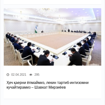
02.04.2021
295
Ҳеч қаерни ёпмаймиз, лекин тартиб-интизомни
кучайтирамиз – Шавкат Мирзиёев