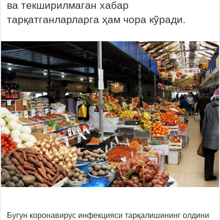
ва текширилмаган хабар
тарқатганларларга ҳам чора кўради.
Бугун коронавирус инфекцияси тарқалишининг олдини