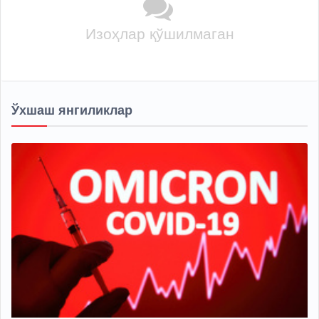
Изоҳлар қўшилмаган
Ўхшаш янгиликлар