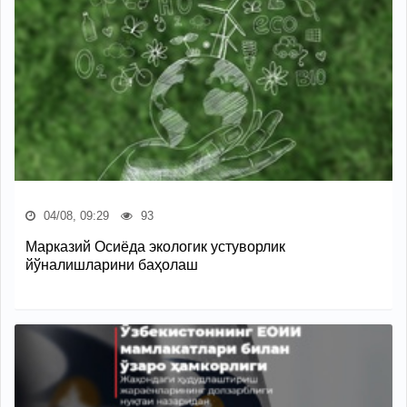
04/08, 09:29
93
Марказий Осиёда экологик устуворлик
йўналишларини баҳолаш