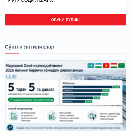
ИҚТИСОДИЙ ШАРҲ
ОБУНА БЎЛИШ
Сўнгги янгиликлар