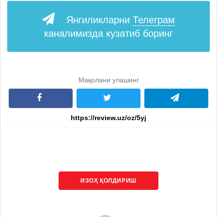
Янгиликларни
Телеграм
каналимизда кузатиб боринг
Мақолани улашинг
ИЗОҲ ҚОЛДИРИШ