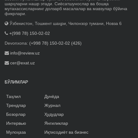
шарҳларни нашр этади. Сиёсатшунослар ва бошқа
мутахассисларнинг долзарб масалалар ва мавзулар бўйича
фикрлари.
Ўзбекистон, Тошкент шаҳри, Чилонзор тумани, Новза 6
+(998 78) 150-02-02
Devonxona:
(+998 78) 150-02-02 (426)
info@review.uz
cer@exat.uz
БЎЛИМЛАР
Таҳлил
Дунёда
Трендлар
Журнал
Бозорлар
Ҳудудлар
Интервью
Янгиликлар
Мулоҳаза
Иқтисодиёт ва бизнес