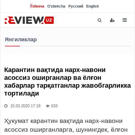
Ўзбекча
O'zbekcha
Русский
English
Янгиликлар
Карантин вақтида нарх-навони
асоссиз оширганлар ва ёлғон
хабарлар тарқатганлар жавобгарликка
тортилади
15.03.2020 17:18
633
Ҳукумат карантин вақтида нарх-навони
асоссиз оширганларга, шунингдек, ёлғон