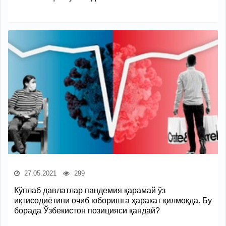
27.05.2021
299
Кўплаб давлатлар пандемия қарамай ўз
иқтисодиётини очиб юборишга ҳаракат қилмоқда. Бу
борада Ўзбекистон позицияси қандай?