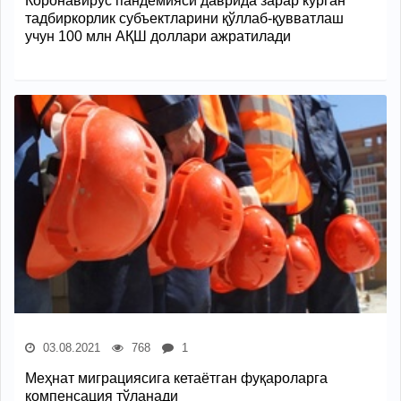
Коронaвирус пaндемияси даврида зарар кўрган
тадбиркорлик субъектларини қўллaб-қуввaтлaш
учун 100 млн АҚШ доллари ажратилади
03.08.2021
768
1
Меҳнат миграциясига кетаётган фуқароларга
компенсация тўланади