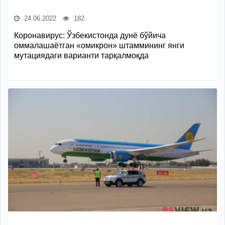
24.06.2022
182
Коронавирус: Ўзбекистонда дунё бўйича
оммалашаётган «омикрон» штаммининг янги
мутациядаги варианти тарқалмоқда