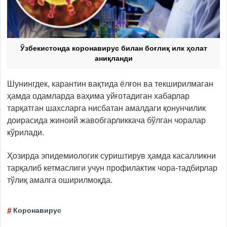
Ўзбекистонда коронавирус билан боғлиқ илк ҳолат
аниқланди
Шунингдек, карантин вақтида ёлғон ва текширилмаган
ҳамда одамларда ваҳима уйғотадиган хабарлар
тарқатган шахсларга нисбатан амалдаги қонунчилик
доирасида жиноий жавобгарликкача бўлган чоралар
кўрилади.
Ҳозирда эпидемиологик суриштирув ҳамда касалликни
тарқалиб кетмаслиги учун профилактик чора-тадбирлар
тўлиқ амалга оширилмоқда.
Коронавирус