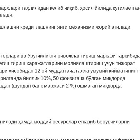
архлари таҳлилидан келиб чиқиб, ҳосил йилида кутилаётга
илади.
ишлашни кредитлашнинг янги механизми жорий этилади.
терлари ва Уруғчиликни ривожлантириш маркази таркибид
а етиштириш харажатларини молиялаштириш учун тижорат
ри ҳисобидан 12 ой муддатгача ғалла умумий қийматининг
рилганда йиллик 10%, 50 фоизигача бўлган миқдорда
адан (шундан банк маржаси 2 %) ошмаган миқдорда
нилади ҳамда моддий ресурслар етказиб берувчиларни