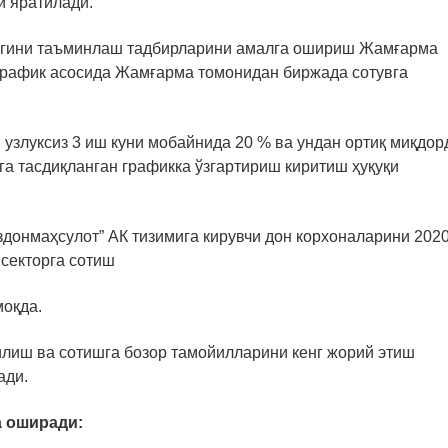
и яратилади.
игини таъминлаш тадбирларини амалга ошириш Жамғарма
 график асосида Жамғарма томонидан биржада сотувга
 узлуксиз 3 иш куни мобайнида 20 % ва ундан ортиқ миқдор
а тасдиқланган графикка ўзгартириш киритиш ҳуқуқи
донмаҳсулот” АК тизимига кирувчи дон корхоналарини 2020
 секторга сотиш
оқда.
илиш ва сотишга бозор тамойилларини кенг жорий этиш
ади.
а оширади: