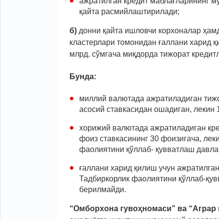
ажратилган кредит маблағларининг м
қайта расмийлаштирилади;
б)
донни қайта ишловчи корхоналар ҳамд
кластерлари томонидан ғаллани харид қ
млрд. сўмгача миқдорда тижорат кредит
Бунда:
миллий валютада ажратиладиган тижо
асосий ставкасидан ошадиган, лекин 
хорижий валютада ажратиладиган кре
фоиз ставкасининг 30 фоизигача, лек
фаолиятини қўллаб- қувватлаш давла
ғаллани харид қилиш учун ажратилга
Тадбиркорлик фаолиятини қўллаб-қу
берилмайди.
“Омборхона гувоҳномаси” ва “Аграр