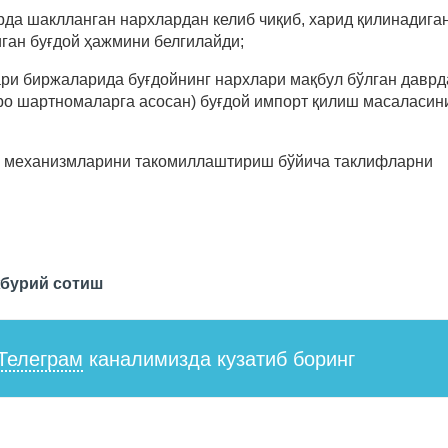
орда шаклланган нархлардан келиб чиқиб, харид қилинадига
ган буғдой ҳажмини белгилайди;
ри биржаларида буғдойнинг нархлари мақбул бўлган даврд
ро шартномаларга асосан) буғдой импорт қилиш масаласин
ш механизмларини такомиллаштириш бўйича таклифларни
бурий сотиш
Телеграм
каналимизда кузатиб боринг