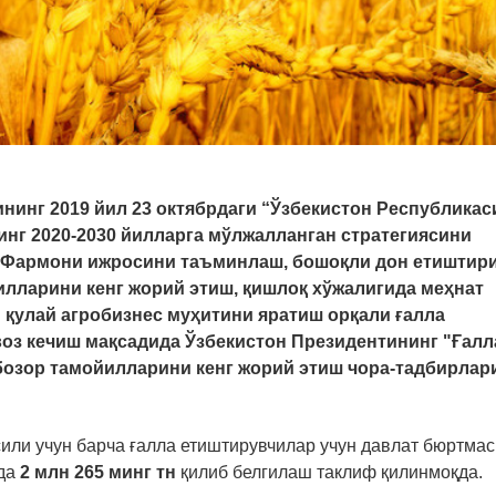
нинг 2019 йил 23 октябрдаги “Ўзбекистон Республикас
нг 2020-2030 йилларга мўлжалланган стратегиясини
н Фармони ижросини таъминлаш, бошоқли дон етиштир
илларини кенг жорий этиш, қишлоқ хўжалигида меҳнат
қулай агробизнес муҳитини яратиш орқали ғалла
оз кечиш мақсадида Ўзбекистон Президентининг "Ғалл
бозор тамойилларини кенг жорий этиш чора-тадбирлар
или учун барча ғалла етиштирувчилар учун давлат бюртмас
лда
2 млн 265 минг тн
қилиб белгилаш таклиф қилинмоқда.