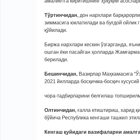
амалиётга киритишнинг ҳуқуқий асослар
Тўртинчидан,
дон нархлари барқарорл
зиммасига юклатилади ва буғдой ойлик
қўйилади.
Биржа нархлари кескин ўзгарганда, яъни
ошган ёки пасайган ҳолларда Жамғармаг
берилади.
Бешинчидан,
Вазирлар Маҳкамасига “Ўз
2021 йилларда босқичма-босқич хусусий
чора-тадбирларини белгилаш топширилм
Олтинчидан,
ғалла етиштириш, харид қ
бўйича Республика кенгаши ташкил этил
Кенгаш қуйидаги вазифаларни амалг