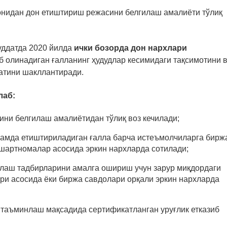
онидан дон етиштириш режасини белгилаш амалиёти тўлиқ
уддатда 2020 йилда
ички бозорда дон нархлари
б олинадиган ғалланинг ҳудудлар кесимидаги тақсимотини 
атини шакллантиради.
лаб:
ини белгилаш амалиётидан тўлиқ воз кечилади;
 ҳамда етиштириладиган ғалла барча истеъмолчиларга бирж
 шартномалар асосида эркин нархларда сотилади;
лаш тадбирларини амалга ошириш учун зарур миқдордаги
и асосида ёки биржа савдолари орқали эркин нархларда
 таъминлаш мақсадида сертификатланган уруғлик етказиб