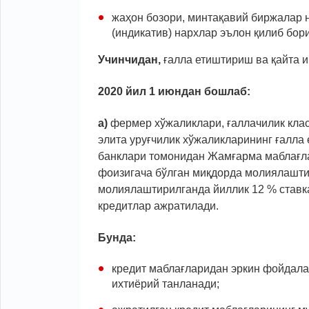
жаҳон бозори, минтақавий биржалар н
(индикатив) нархлар эълон қилиб бор
Учинчидан,
ғалла етиштириш ва қайта 
2020 йил 1 июндан бошлаб:
а)
фермер хўжаликлари, ғаллачилик клас
элита уруғчилик хўжаликларининг ғалл
банклари томонидан Жамғарма маблағла
фоизигача бўлган миқдорда молиялашти
молиялаштирилганда йиллик 12 % ставк
кредитлар ажратилади.
Бунда:
кредит маблағларидан эркин фойдала
ихтиёрий танланади;