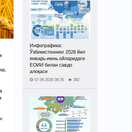
Инфографика:
Ўзбекистоннинг 2026 йил
и
январь-июнь ойларидаги
ЕОИИ билан савдо
иш,
алоқаси
07.08.2026 08:35
382
а
и
и