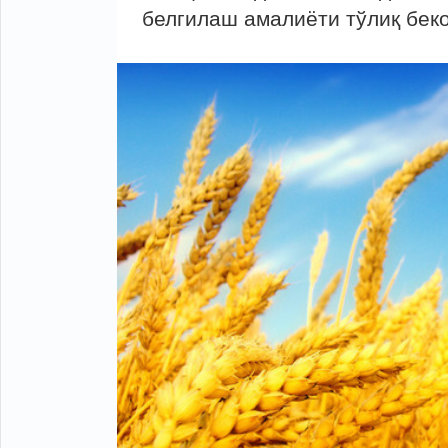
белгилаш амалиёти тўлиқ беко