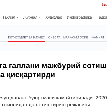
Ўзб
Таҳлил
Журнал
Ҳудудлар
Инфографика
Тадқ
ИҚТИСОДИЁТ ВА БИЗНЕС
СИЁСАТ
МАРКАЗИЙ ОСИЁ
ЖАМИЯТ
га ғаллани мажбурий сотиш
а қисқартирди
учун давлат буюртмаси камайтирилади. 2020
т томонидан дон етиштириш режасини