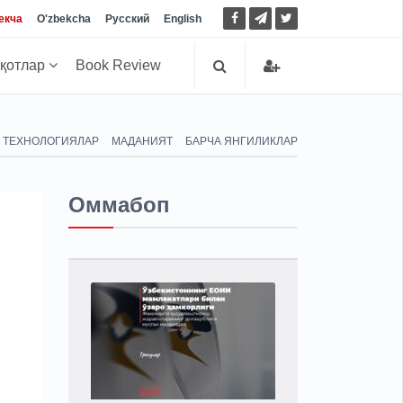
екча
O'zbekcha
Русский
English
иқотлар
Book Review
ТЕХНОЛОГИЯЛАР
МАДАНИЯТ
БАРЧА ЯНГИЛИКЛАР
Оммабоп