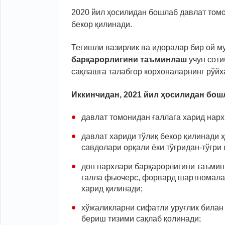
2020 йил ҳосилидан бошлаб давлат том
бекор қилинади.
Тегишли вазирлик ва идоралар бир ой м
барқарорлигини таъминлаш
учун соти
сақлашга талабгор корхоналарнинг рўйх
Иккинчидан, 2021 йил ҳосилидан бош
давлат томонидан ғаллага харид нарх
давлат хариди тўлиқ бекор қилинади
савдолари орқали ёки тўғридан-тўғри
дон нархлари барқарорлигини таъмин
ғалла фьючерс, форвард шартномалар
харид қилинади;
хўжаликларни сифатли уруғлик билан
бериш тизими сақлаб қолинади;