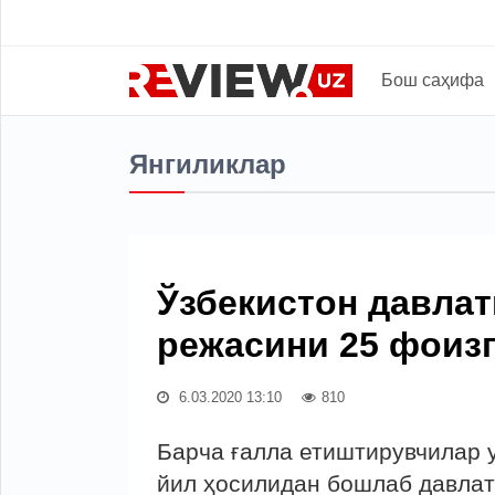
Бош саҳифа
Янгиликлар
Ўзбекистон давлат
режасини 25 фоизг
6.03.2020 13:10
810
Барча ғалла етиштирувчилар 
йил ҳосилидан бошлаб давла