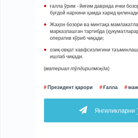
ғалла ўрим - йиғим даврида ички боз
буғдой нархини ҳамда харид қилинади
Жаҳон бозори ва минтақа мамлакатла
марказлашган тартибда (ҳукуматлара
оператив кўриб чиқади;
озиқ-овқат хавфсизлигини таъминла
ишлаб чиқади.
(
материал тўлдирилмоқда
)
Президент қарори
Ғалла
маж
Янгиликларни