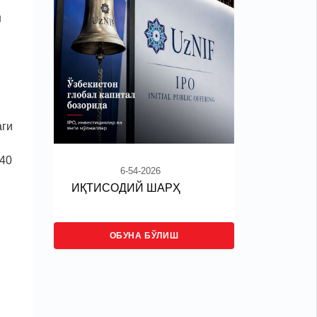
н
аги
 40
6-54-2026
ИҚТИСОДИЙ ШАРҲ
ОБУНА БЎЛИШ