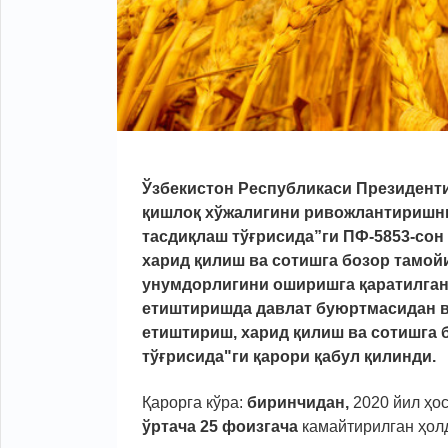
Ўзбекистон Республикаси Президенти
қишлоқ хўжалигини ривожлантиришни
тасдиқлаш тўғрисида”ги ПФ-5853-со
харид қилиш ва сотишга бозор тамой
унумдорлигини оширишга қаратилган 
етиштиришда давлат буюртмасидан в
етиштириш, харид қилиш ва сотишга 
тўғрисида"ги қарори қабул қилинди.
Қарорга кўра:
биринчидан,
2020 йил ҳос
ўртача 25 фоизгача
камайтирилган ҳо