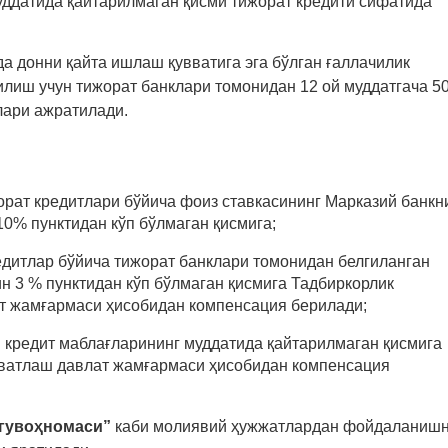
уддатида қайтарилмаган қисми тижорат кредити сифатида
а донни қайта ишлаш қувватига эга бўлган ғаллачилик
илиш учун тижорат банклари томонидан 12 ой муддатгача 5
лари ажратилади.
рат кредитлари бўйича фоиз ставкасининг Марказий банкн
10% пунктидан кўп бўлмаган қисмига;
дитлар бўйича тижорат банклари томонидан белгиланган
ин 3 % пунктидан кўп бўлмаган қисмига Тадбиркорлик
т жамғармаси ҳисобидан компенсация берилади;
н кредит маблағларининг муддатида қайтарилмаган қисмига
вватлаш давлат жамғармаси ҳисобидан компенсация
 гувоҳномаси”
каби молиявий ҳужжатлардан фойдаланиш