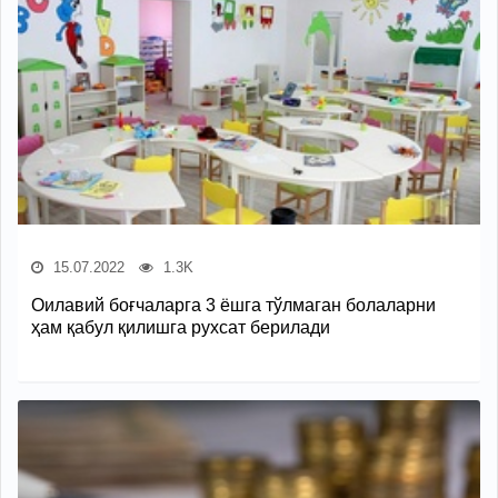
15.07.2022
1.3K
Оилавий боғчаларга 3 ёшга тўлмаган болаларни
ҳам қабул қилишга рухсат берилади