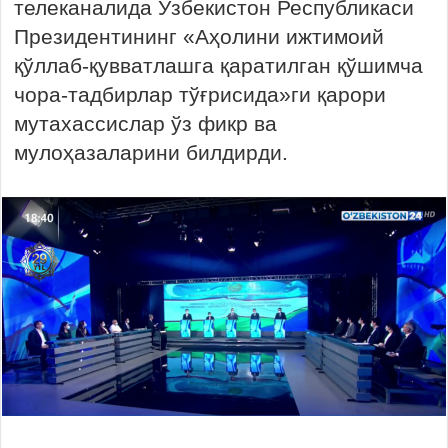
телеканалида Ўзбекистон Республикаси
Президентининг «Аҳолини ижтимоий
қўллаб-қувватлашга қаратилган қўшимча
чора-тадбирлар тўғрисида»ги қарори
мутахассислар ўз фикр ва
мулоҳазаларини билдирди.