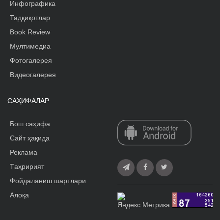
Инфографика
Тадқиқотлар
Book Review
Мултимедиа
Фотогалерея
Видеогалерея
САҲИФАЛАР
Бош саҳифа
Сайт ҳақида
Реклама
Tаҳририят
Фойдаланиш шартлари
Алоқа