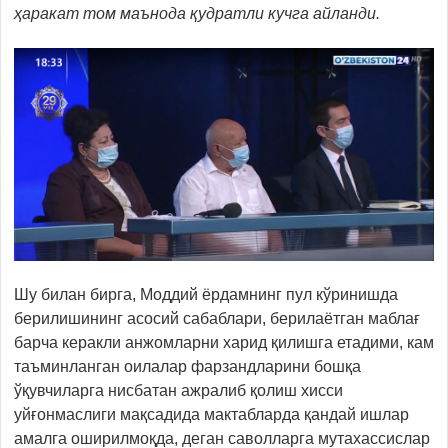
ҳаракат том маънода қудратли кучга айланди.
Шу билан бирга, Моддий ёрдамнинг пул кўринишда
берилишининг асосий сабаблари, берилаётган маблағ
барча керакли анжомларни харид қилишга етадими, кам
таъминланган оилалар фарзандларини бошқа
ўқувчиларга нисбатан ажралиб қолиш хисси
уйғонмаслиги мақсадида мактабларда қандай ишлар
амалга оширилмоқда, деган саволларга мутахассислар