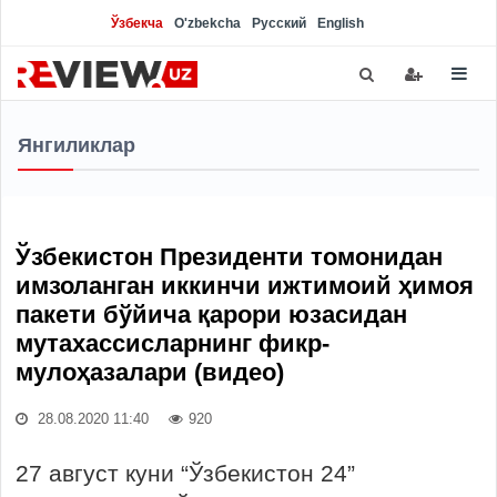
Ўзбекча
O'zbekcha
Русский
English
Янгиликлар
Ўзбекистон Президенти томонидан
имзоланган иккинчи ижтимоий ҳимоя
пакети бўйича қарори юзасидан
мутахассисларнинг фикр-
мулоҳазалари (видео)
28.08.2020 11:40
920
27 август куни “Ўзбекистон 24”