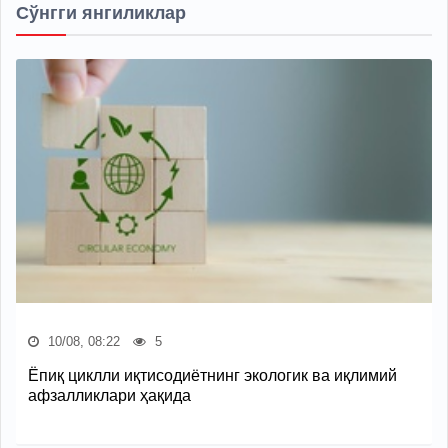
Сўнгги янгиликлар
10/08, 08:22
5
Ёпиқ циклли иқтисодиётнинг экологик ва иқлимий
афзалликлари ҳақида