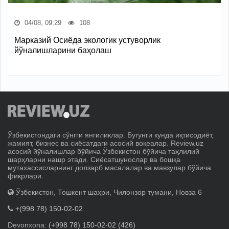
04/08, 09:29
108
Марказий Осиёда экологик устуворлик
йўналишларини баҳолаш
Ўзбекистондаги сўнгги янгиликлар. Бугунги кунда иқтисодиёт,
жамият, бизнес ва сиёсатдаги асосий воқеалар. Review.uz
асосий йўналишлар бўйича Ўзбекистон бўйича таҳлилий
шарҳларни нашр этади. Сиёсатшунослар ва бошқа
мутахассисларнинг долзарб масалалар ва мавзулар бўйича
фикрлари.
Ўзбекистон, Тошкент шаҳри, Чилонзор тумани, Новза 6
+(998 78) 150-02-02
Devonxona:
(+998 78) 150-02-02 (426)