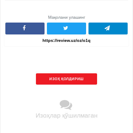
Мақолани улашинг
ИЗОҲ ҚОЛДИРИШ
Изоҳлар қўшилмаган