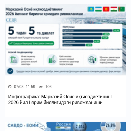
07/08, 11:59
106
Инфографика: Марказий Осиё иқтисодиётининг
2026 йил I ярим йиллигидаги ривожланиши