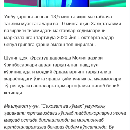
Ушбу қарорга асосан 13,5 мингга яқин мактабгача
таълим муассасалари ва 10 минга яқин Халқ таълими
вазирлиги тизимидаги мактаблар ходимларини
марказлашган тартибда 2020 йил 1 октябрга қадар
бепул гриппга қарши эмлаш топширилган.
Шунингдек, кўрсатув давомида Молия вазири
ўринбосарлари аввал тарқатилган нақд пул
кўринишидаги моддий ёрдамларнинг тарқатилиш
жараёнидаги ўзига яраша қийинчилик ва муаммолари
тўғрисидаги саволларга ҳам артофлича жавоб бериб
кетишди.
Маълумот учун, “Саховат ва кўмак” умумхалқ
ҳаракати юртимиздаги кўплаб тадбиркорларни ягона
мақсад остида бирлаштирди ва миллионлаб
юртдошларимизга беғараз ёрдам кўрсатилди. Бу