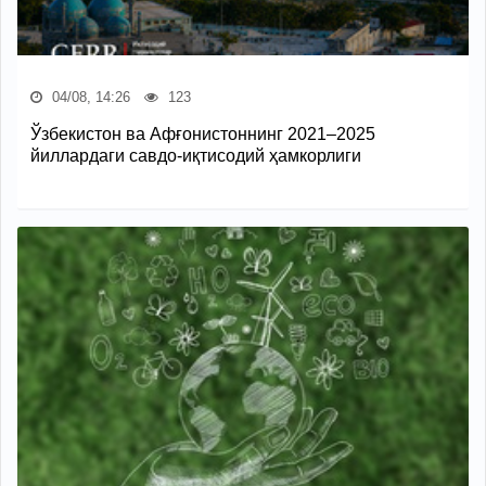
04/08, 14:26
123
Ўзбекистон ва Афғонистоннинг 2021–2025
йиллардаги савдо-иқтисодий ҳамкорлиги