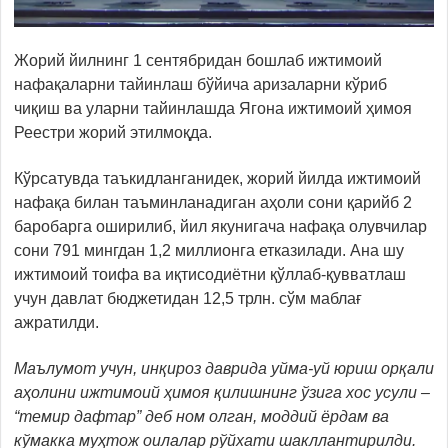
Жорий йилнинг 1 сентябридан бошлаб ижтимоий
нафақаларни тайинлаш бўйича аризаларни кўриб
чиқиш ва уларни тайинлашда Ягона ижтимоий ҳимоя
Реестри жорий этилмоқда.
Кўрсатувда таъкидланганидек, жорий йилда ижтимоий
нафақа билан таъминланадиган аҳоли сони қарийб 2
баробарга оширилиб, йил якунигача нафақа олувчилар
сони 791 мингдан 1,2 миллионга етказилади. Ана шу
ижтимоий тоифа ва иқтисодиётни қўллаб-қувватлаш
учун давлат бюджетидан 12,5 трлн. сўм маблағ
ажратилди.
Маълумот учун, инқироз даврида уйма-уй юриш орқали
аҳолини ижтимоий ҳимоя қилишнинг ўзига хос усули –
“темир дафтар” деб ном олган, моддий ёрдам ва
кўмакка муҳтож оилалар рўйхати шакллантирилди.