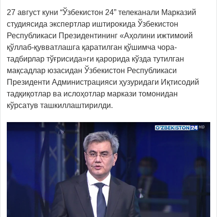
27 август куни “Ўзбекистон 24” телеканали Марказий
студиясида экспертлар иштирокида Ўзбекистон
Республикаси Президентининг «Аҳолини ижтимоий
қўллаб-қувватлашга қаратилган қўшимча чора-
тадбирлар тўғрисида»ги қарорида кўзда тутилган
мақсадлар юзасидан Ўзбекистон Республикаси
Президенти Администрацияси ҳузуридаги Иқтисодий
тадқиқотлар ва ислоҳотлар маркази томонидан
кўрсатув ташкиллаштирилди.