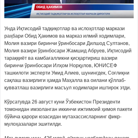
Унда Иқтисодий тадқиқотлар ва ислоҳотлар маркази
раҳбари Обид Ҳакимов ва марказ илмий ходимлари,
Молия вазири биринчи ўринбосари Дилшод Султанов,
Молия вазири ўринбосари Жамшид Абруев, Иқтисодий
тараққиёт ва камбағалликни қисқартириш вазири
биринчи ўринбосари Илҳом Норқулов, ЮНИСЕФ
ташкилоти эксперти Умид Алиев, шунингдек, Соғлиқни
сақлаш вазирлиги ҳамда Маҳалла ва оилани қўллаб-
қувватлаш вазирлиги масъул ходимлари иштирок этди.
Кўрсатувда 26 август куни Ўзбекистон Президенти
томонидан имзоланган иккинчи ижтимоий ҳимоя пакети
бўйича қарори юзасидан мутахассисларнинг фикр-
мулоҳазалари эшитилди.