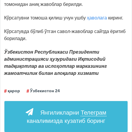
томонидан аниқ жавоблар берилди.
Кўрсатувни томоша қилиш учун ушбу
ҳаволага
киринг.
Кўрсатувда бўлиб ўтган савол-жавоблар сайтда ёритиб
борилади.
Ўзбекистон Республикаси Президенти
администрацияси ҳузуридаги Иқтисодий
тадқиқотлар ва ислоҳотлар марказининг
жамоатчилик билан алоқалар хизмати
қарор
Ўзбекистон 24
Янгиликларни
Телеграм
каналимизда кузатиб боринг