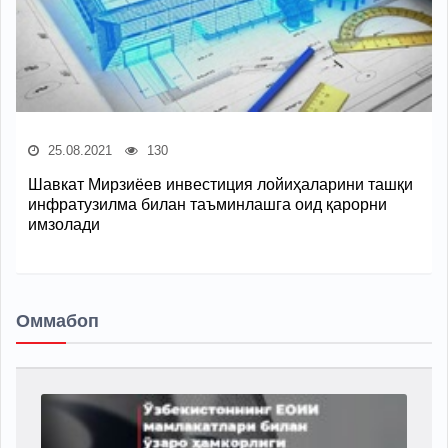
25.08.2021
130
Шавкат Мирзиёев инвестиция лойиҳаларини ташқи
инфратузилма билан таъминлашга оид қарорни
имзолади
Оммабоп