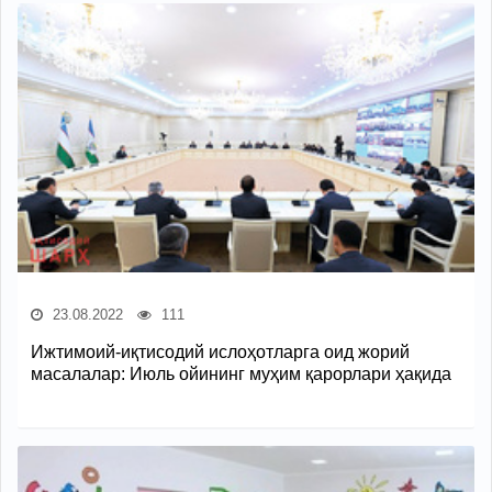
23.08.2022
111
Ижтимоий-иқтисодий ислоҳотларга оид жорий
масалалар: Июль ойининг муҳим қарорлари ҳақида