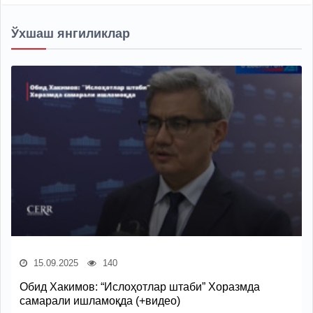
Ўхшаш янгиликлар
15.09.2025
140
Обид Хакимов: “Ислоҳотлар штаби” Хоразмда
самарали ишламоқда (+видео)