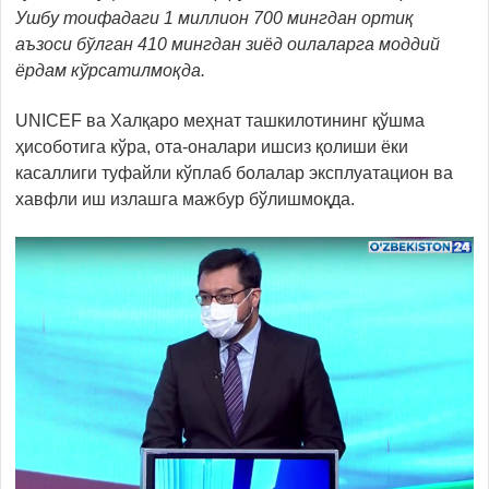
Ушбу тоифадаги 1 миллион 700 мингдан ортиқ
аъзоси бўлган 410 мингдан зиёд оилаларга моддий
ёрдам кўрсатилмоқда.
UNICEF ва Халқаро меҳнат ташкилотининг қўшма
ҳисоботига кўра, ота-оналари ишсиз қолиши ёки
касаллиги туфайли кўплаб болалар эксплуатацион ва
хавфли иш излашга мажбур бўлишмоқда.