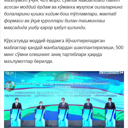
Маълумот учун, 426 млрд. сўмлик навбатдаги пакет
асосан моддий ёрдам ва кўмакка муҳтож оилаларнинг
болаларини қишки кийим-бош тўпламлари, мактаб
формаси ва ўқув қуроллари билан таъминлаш
мақсадида ушбу қарор қабул қилинди.
Кўрсатувда моддий ёрдамга йўналтириладиган
маблағлар қандай манбалардан шакллантирилиши, 500
минг сўмни олишнинг аниқ тартиблари ҳақида
маълумотлар берилди.