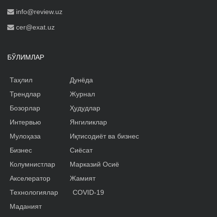
info@review.uz
cer@exat.uz
БЎЛИМЛАР
Таҳлил
Дунёда
Трендлар
Журнал
Бозорлар
Ҳудудлар
Интервью
Янгиликлар
Мулоҳаза
Иқтисодиёт ва бизнес
Бизнес
Сиёсат
Колумнистлар
Марказий Осиё
Акселератор
Жамият
Технологиялар
COVID-19
Маданият