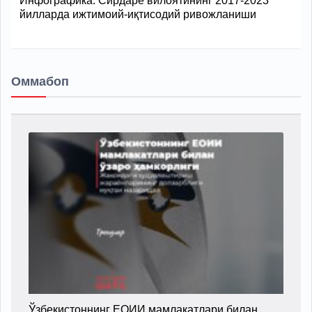
Инфографика: Сирдарё вилоятининг 2017-2023
йилларда ижтимоий-иқтисодий ривожланиши
Оммабоп
Ўзбекистоннинг ЕОИИ мамлакатлари билан