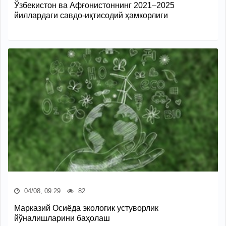
Ўзбекистон ва Афғонистоннинг 2021–2025
йиллардаги савдо-иқтисодий ҳамкорлиги
04/08, 09:29
82
Марказий Осиёда экологик устуворлик
йўналишларини баҳолаш