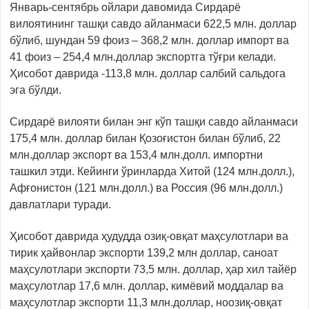
Январь-сентябрь ойлари давомида Сирдарё
вилоятининг ташқи савдо айланмаси 622,5 млн. доллар
бўлиб, шундан 59 фоиз – 368,2 млн. доллар импорт ва
41 фоиз – 254,4 млн.доллар экспортга тўғри келади.
Ҳисобот даврида -113,8 млн. доллар салбий сальдога
эга бўлди.
Сирдарё вилояти билан энг кўп ташқи савдо айланмаси
175,4 млн. доллар билан Қозоғистон билан бўлиб, 22
млн.доллар экспорт ва 153,4 млн.долл. импортни
ташкил этди. Кейинги ўринларда Хитой (124 млн.долл.),
Афғонистон (121 млн.долл.) ва Россия (96 млн.долл.)
давлатлари туради.
Ҳисобот даврида ҳудудда озиқ-овқат маҳсулотлари ва
тирик ҳайвонлар экспорти 139,2 млн доллар, саноат
маҳсулотлари экспорти 73,5 млн. доллар, ҳар хил тайёр
маҳсулотлар 17,6 млн. доллар, кимёвий моддалар ва
маҳсулотлар экспорти 11,3 млн.доллар, ноозиқ-овқат