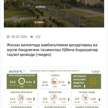
06.02.2026
152
Жиззах вилоятида камбағалликни қисқартириш ва
аҳоли бандлигини таъминлаш бўйича ёндашувлар
таҳлил қилинди (+видео)