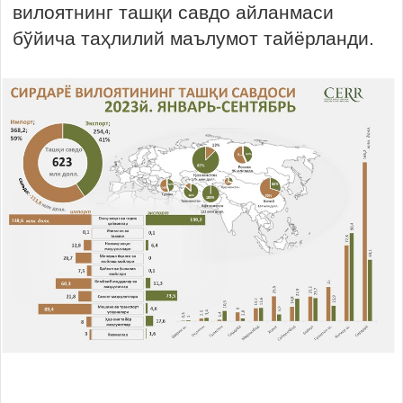
вилоятнинг ташқи савдо айланмаси
бўйича таҳлилий маълумот тайёрланди.