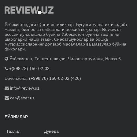
Ўзбекистондаги сўнгги янгиликлар. Бугунги кунда иқтисодиёт,
жамият, бизнес ва сиёсатдаги асосий воқеалар. Review.uz
асосий йўналишлар бўйича Ўзбекистон бўйича таҳлилий
шарҳларни нашр этади. Сиёсатшунослар ва бошқа
мутахассисларнинг долзарб масалалар ва мавзулар бўйича
фикрлари.
Ўзбекистон, Тошкент шаҳри, Чилонзор тумани, Новза 6
+(998 78) 150-02-02
Devonxona:
(+998 78) 150-02-02 (426)
info@review.uz
cer@exat.uz
БЎЛИМЛАР
Таҳлил
Дунёда