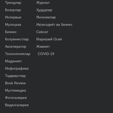
Трендлар
Журнал
Бозорлар
Ҳудудлар
Интервью
Янгиликлар
Мулоҳаза
Иқтисодиёт ва бизнес
Бизнес
Сиёсат
Колумнистлар
Марказий Осиё
Акселератор
Жамият
Технологиялар
COVID-19
Маданият
Инфографика
Тадқиқотлар
Book Review
Мултимедиа
Фотогалерея
Видеогалерея