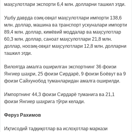
маҳсулотлари экспорти 6,4 млн. долларни ташкил этди.
Ушбу даврда озиқ-овқат маҳсулотлари импорти 138,6
млн. доллар, машина ва транспорт ускуналари импорти
89,4 млн. доллар, кимёвий моддалар ва маҳсулотлар
60,3 млн. доллар, саноат маҳсулотлари 21,8 млн.
доллар, ноозиқ-овқат маҳсулотлари 12,8 млн. долларни
ташкил этди.
Вилоятда амалга оширилган экспортнинг 36 фоизи
Янгиер шаҳри, 25 фоизи Сирдарё, 9 фоизи Боёвут ва 9
фоизи Сайхунобод туманларидан амалга оширилди.
Импортнинг 44,3 фоизи Сирдарё туманига ва 21,1
фоизи Янгиер шаҳрига тўғри келади.
Феруз Рахимов
Иқтисодий тадқиқотлар ва ислоҳотлар маркази