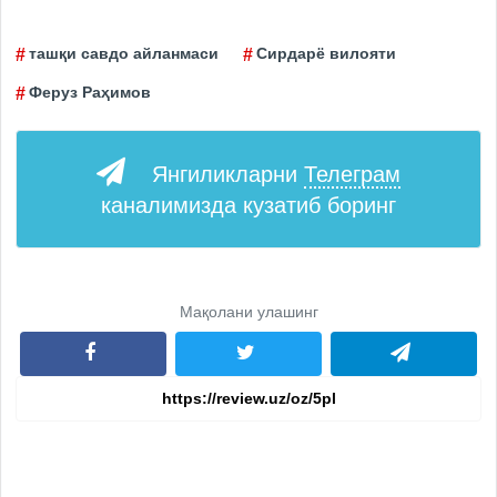
ташқи савдо айланмаси
Сирдарё вилояти
Феруз Раҳимов
Янгиликларни
Телеграм
каналимизда кузатиб боринг
Мақолани улашинг