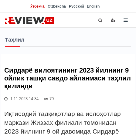
Ўзбекча
O'zbekcha
Русский
English
Таҳлил
Сирдарё вилоятининг 2023 йилнинг 9
ойлик ташқи савдо айланмаси таҳлил
қилинди
1.11.2023 14:34
79
Иқтисодий тадқиқотлар ва ислоҳотлар
маркази Жиззах филиали томонидан
2023 йилнинг 9 ой давомида Сирдарё