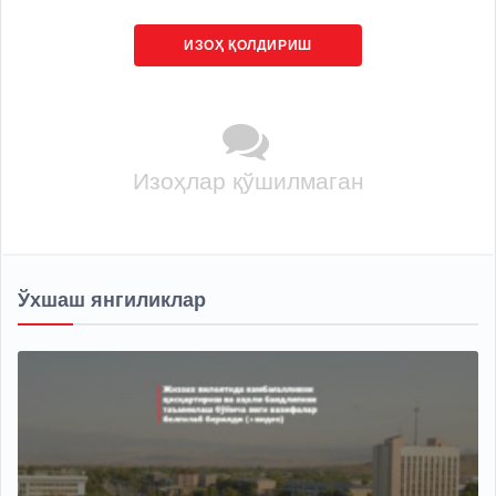
ИЗОҲ ҚОЛДИРИШ
Изоҳлар қўшилмаган
Ўхшаш янгиликлар