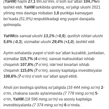
(
YaHM
)
hajmi
27,1
trln.so‘mni, o‘sish sur’atlari
104,7%
ni
tashkil etdi.
YaHM
tarkibida qishloq, xo‘jaligi ulushi 2021
yilning mos davriga nisbatan
1,6
punktga kamaygan
bo‘lsada
(51,9%)
respublikadagi eng yuqori darajada
qolmoqda.
YaHM
da sanoat ulushi
13,1%
(+
0,9
), qurilish ishlari ulushi
5,6%
(
-0,3
), xizmatlar ulushi
29,4%
(
+1,0
), tashkil etdi.
Ayrim sohalarda yuqori o‘sish sur’atlari kuzatildi, jumladan,
xizmatlar
115,7%
(
4
-o‘rin),
sanoat mahsulotlari ishlab
chiqarish
107,8%
(
7
-o‘rin),
iste’mol tovarlari ishlab
chiqarish
115,6%
(
7
-o‘rin),
asosiy kapitalga investitsiyalar
108,6%
(
7
-o‘rin)
o‘sish sur’atlari qayd etildi.
Aholi jon boshiga qishloq xo‘jaligida
(16 444 ming.so‘m)
2
-
o‘rin, chakana savdo aylanmasida
(7 778 ming.so‘m)
5
-
o‘rin,
YaHM
(18 596 ming.so‘m)
va asosiy kapitalga
investitsiyalarda
(7 374 ming.so‘m)
6
-o‘rinda.