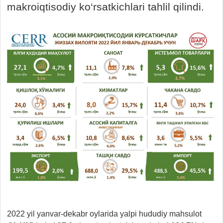
makroiqtisodiy ko‘rsatkichlari tahlil qilindi.
2022 yil yanvar-dekabr oylarida yalpi hududiy mahsulot