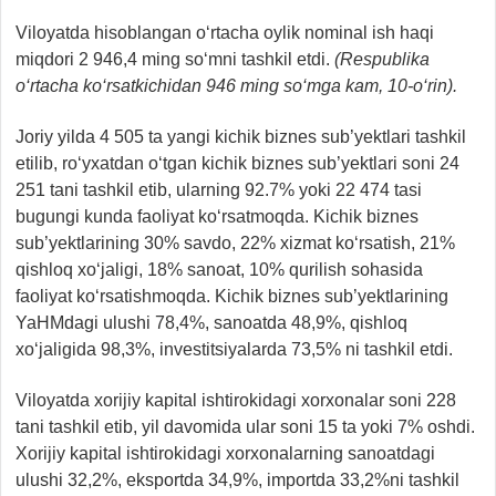
Viloyatda hisoblangan o‘rtacha oylik nominal ish haqi
miqdori 2 946,4 ming so‘mni tashkil etdi.
(Respublika
o‘rtacha ko‘rsatkichidan 946 ming so‘mga kam, 10-o‘rin).
Joriy yilda 4 505 ta yangi kichik biznes sub’yektlari tashkil
etilib, ro‘yxatdan o‘tgan kichik biznes sub’yektlari soni 24
251 tani tashkil etib, ularning 92.7% yoki 22 474 tasi
bugungi kunda faoliyat ko‘rsatmoqda. Kichik biznes
sub’yektlarining 30% savdo, 22% xizmat ko‘rsatish, 21%
qishloq xo‘jaligi, 18% sanoat, 10% qurilish sohasida
faoliyat ko‘rsatishmoqda. Kichik biznes sub’yektlarining
YaHMdagi ulushi 78,4%, sanoatda 48,9%, qishloq
xo‘jaligida 98,3%, investitsiyalarda 73,5% ni tashkil etdi.
Viloyatda xorijiy kapital ishtirokidagi xorxonalar soni 228
tani tashkil etib, yil davomida ular soni 15 ta yoki 7% oshdi.
Xorijiy kapital ishtirokidagi xorxonalarning sanoatdagi
ulushi 32,2%, eksportda 34,9%, importda 33,2%ni tashkil