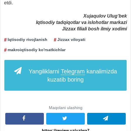
etdi.
Xujaqulov Ulug‘bek
Iqtisodiy tadqiqotlar va islohotlar markazi
Jizzax filiali bosh ilmiy xodimi
Iqtisodiy rivojlanish
Jizzax viloyati
makroiqtisodiy ko'rsatkichlar
Yangiliklarni
Telegram
kanalimizda
kuzatib boring
Maqolani ulashing