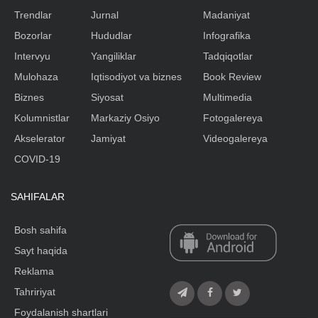
Trendlar
Jurnal
Madaniyat
Bozorlar
Hududlar
Infografika
Intervyu
Yangiliklar
Tadqiqotlar
Mulohaza
Iqtisodiyot va biznes
Book Review
Biznes
Siyosat
Multimedia
Kolumnistlar
Markaziy Osiyo
Fotogalereya
Akselerator
Jamiyat
Videogalereya
COVID-19
SAHIFALAR
Bosh sahifa
Sayt haqida
Reklama
Tahririyat
Foydalanish shartlari