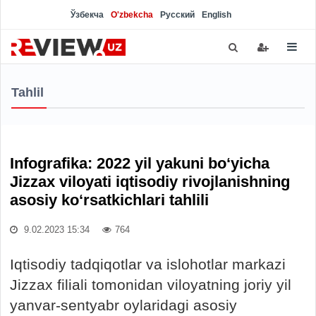
Ўзбекча
O'zbekcha
Русский
English
Tahlil
Infografika: 2022 yil yakuni bo‘yicha
Jizzax viloyati iqtisodiy rivojlanishning
asosiy ko‘rsatkichlari tahlili
9.02.2023 15:34
764
Iqtisodiy tadqiqotlar va islohotlar markazi
Jizzax filiali tomonidan viloyatning joriy yil
yanvar-sentyabr oylaridagi asosiy