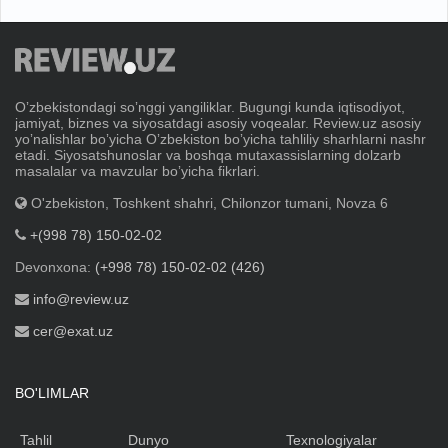
Oʼzbekistondagi soʼnggi yangiliklar. Bugungi kunda iqtisodiyot,
jamiyat, biznes va siyosatdagi asosiy voqealar. Review.uz asosiy
yoʼnalishlar boʼyicha Oʼzbekiston boʼyicha tahliliy sharhlarni nashr
etadi. Siyosatshunoslar va boshqa mutaxassislarning dolzarb
masalalar va mavzular boʼyicha fikrlari.
O'zbekiston, Toshkent shahri, Chilonzor tumani, Novza 6
+(998 78) 150-02-02
Devonxona:
(+998 78) 150-02-02 (426)
info@review.uz
cer@exat.uz
BO'LIMLAR
Tahlil
Dunyo
Texnologiyalar