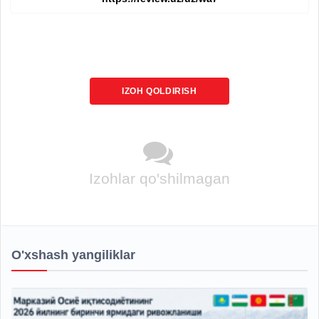
IZOH QOLDIRISH
Izohlar qo'shilmagan
O'xshash yangiliklar