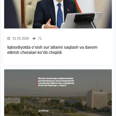
31.03.2026
71
Iqtisodiyotda o‘sish sur’atlarini saqlash va davom
ettirish choralari ko‘rib chiqildi