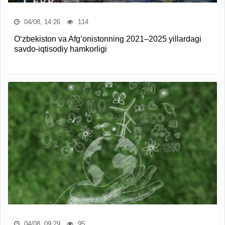
04/08, 14:26
114
O‘zbekiston va Afg‘onistonning 2021–2025 yillardagi
savdo-iqtisodiy hamkorligi
04/08, 09:29
95