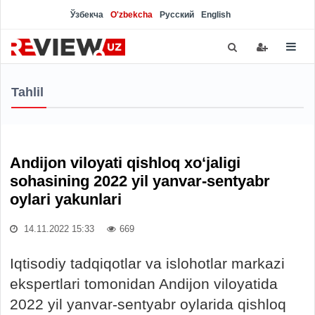
Ўзбекча
O'zbekcha
Русский
English
Tahlil
Andijon viloyati qishloq xo‘jaligi
sohasining 2022 yil yanvar-sentyabr
oylari yakunlari
14.11.2022 15:33
669
Iqtisodiy tadqiqotlar va islohotlar markazi
ekspertlari tomonidan Andijon viloyatida
2022 yil yanvar-sentyabr oylarida qishloq