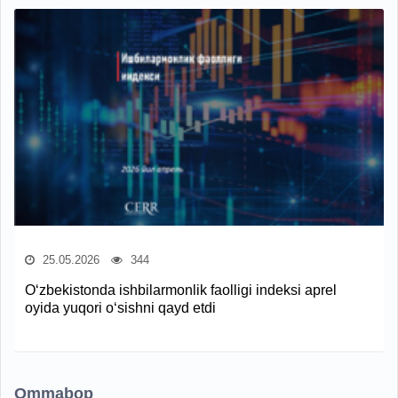
25.05.2026
344
O‘zbekistonda ishbilarmonlik faolligi indeksi aprel
oyida yuqori o‘sishni qayd etdi
Ommabop