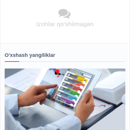
Izohlar qo'shilmagan
O'xshash yangiliklar