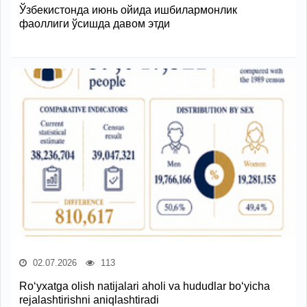
Ўзбекистонда июнь ойида ишбилармонлик
фаоллиги ўсишда давом этди
02.07.2026
113
Ro‘yxatga olish natijalari aholi va hududlar bo‘yicha
rejalashtirishni aniqlashtiradi