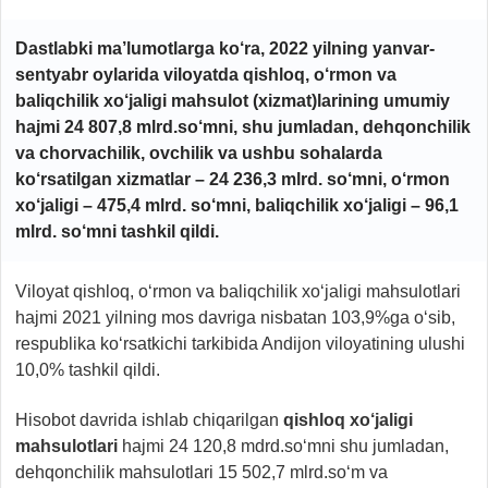
Dastlabki ma’lumotlarga ko‘ra, 2022 yilning yanvar-
sentyabr oylarida viloyatda qishloq, o‘rmon va
baliqchilik xo‘jaligi mahsulot (xizmat)larining umumiy
hajmi 24 807,8 mlrd.so‘mni, shu jumladan, dehqonchilik
va chorvachilik, ovchilik va ushbu sohalarda
ko‘rsatilgan xizmatlar – 24 236,3 mlrd. so‘mni, o‘rmon
xo‘jaligi – 475,4 mlrd. so‘mni, baliqchilik xo‘jaligi – 96,1
mlrd. so‘mni tashkil qildi.
Viloyat qishloq, o‘rmon va baliqchilik xo‘jaligi mahsulotlari
hajmi 2021 yilning mos davriga nisbatan 103,9%ga o‘sib,
respublika ko‘rsatkichi tarkibida Andijon viloyatining ulushi
10,0% tashkil qildi.
Hisobot davrida ishlab chiqarilgan
qishloq xo‘jaligi
mahsulotlari
hajmi
24 120,8 mdrd.so‘mni shu jumladan,
dehqonchilik mahsulotlari 15 502,7 mlrd.so‘m va