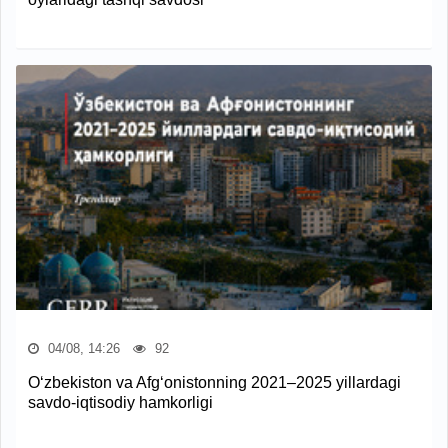
04/08, 14:26
92
O‘zbekiston va Afg‘onistonning 2021–2025 yillardagi
savdo-iqtisodiy hamkorligi