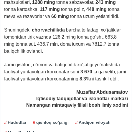
mahsulotlari,
1288 ming
tonna sabzavotlar,
243 ming
tonna kartoshka,
117 ming
tonna poliz,
448 ming
tonna
meva va rezavorlar va
60 ming
tonna uzum yetishtirildi.
Shuningdek,
chorvachilikda
barcha toifadagi xo‘jaliklar
tomonidan tirik vaznda 126,2 ming tonna go‘sht, 663,8
ming tonna sut, 436,7 mln. dona tuxum va 7812,7 tonna
baliqchilik ovlandi.
Jami qishloq, o‘rmon va baliqchilik xo‘jaligi yo‘nalishida
faoliyat yuritayotgan korxonalar soni
3 670
ta ga yetib, jami
faoliyat yuritayotgan korxonalarning
8
,
3
%ni tashkil etdi.
Muzaffar Abdusamatov
Iqtisodiy tadqiqotlar va islohotlar markazi
Namangan mintaqaviy filiali bosh ilmiy xodimi
Hududlar
qishloq xo‘jaligi
Andijon viloyati