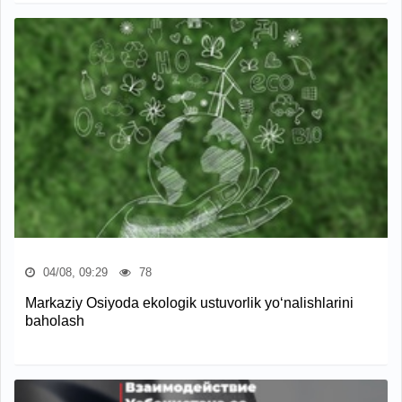
04/08, 09:29
78
Markaziy Osiyoda ekologik ustuvorlik yo‘nalishlarini
baholash