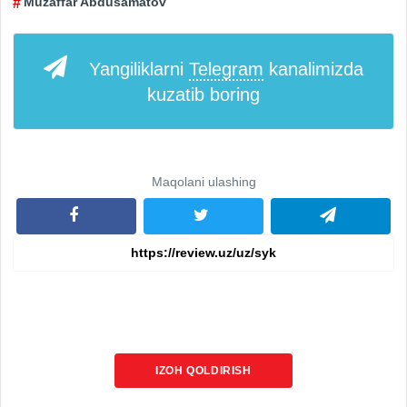
Muzaffar Abdusamatov
Yangiliklarni
Telegram
kanalimizda
kuzatib boring
Maqolani ulashing
IZOH QOLDIRISH