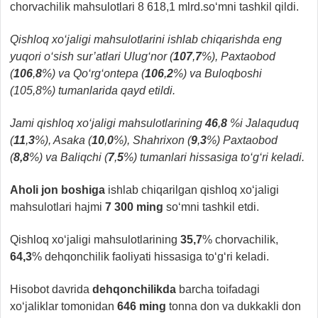
chorvachilik mahsulotlari 8 618,1 mlrd.so‘mni tashkil qildi.
Qishloq xo‘jaligi mahsulotlarini ishlab chiqarishda eng
yuqori o‘sish sur’atlari Ulug‘nor (
107
,
7
%), Paxtaobod
(
106
,
8
%) va Qo‘rg‘ontepa (
106
,
2
%) va Buloqboshi
(105,8%) tumanlarida qayd etildi.
Jami qishloq xo‘jaligi mahsulotlarining
46
,
8
%i Jalaquduq
(
11
,
3
%), Asaka (
10
,
0
%), Shahrixon (
9
,
3
%) Paxtaobod
(
8,8
%) va Baliqchi (
7
,
5
%) tumanlari hissasiga to‘g‘ri keladi.
Aholi jon boshiga
ishlab chiqarilgan qishloq xo‘jaligi
mahsulotlari hajmi
7 300
ming
so‘mni tashkil etdi.
Qishloq xo‘jaligi mahsulotlarining
35,7
% chorvachilik,
64,3
% dehqonchilik faoliyati hissasiga to‘g‘ri keladi.
Hisobot davrida
dehqonchilikda
barcha toifadagi
xo‘jaliklar tomonidan
646 ming
tonna don va dukkakli don