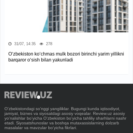
31/07, 14:35
278
O‘zbekiston ko‘chmas mulk bozori birinchi yarim yillikni
barqaror o‘sish bilan yakunladi
Oʼzbekistondagi soʼnggi yangiliklar. Bugungi kunda iqtisodiyot,
jamiyat, biznes va siyosatdagi asosiy voqealar. Review.uz asosiy
yoʼnalishlar boʼyicha Oʼzbekiston boʼyicha tahliliy sharhlarni nashr
etadi. Siyosatshunoslar va boshqa mutaxassislarning dolzarb
masalalar va mavzular boʼyicha fikrlari.