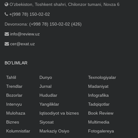
O'zbekiston, Toshkent shahri, Chilonzor tumani, Novza 6
+(998 78) 150-02-02
Devonxona:
(+998 78) 150-02-02 (426)
info@review.uz
cer@exat.uz
BO'LIMLAR
Tahlil
Dunyo
Texnologiyalar
Trendlar
Jurnal
Madaniyat
Bozorlar
Hududlar
Infografika
Intervyu
Yangiliklar
Tadqiqotlar
Mulohaza
Iqtisodiyot va biznes
Book Review
Biznes
Siyosat
Multimedia
Kolumnistlar
Markaziy Osiyo
Fotogalereya