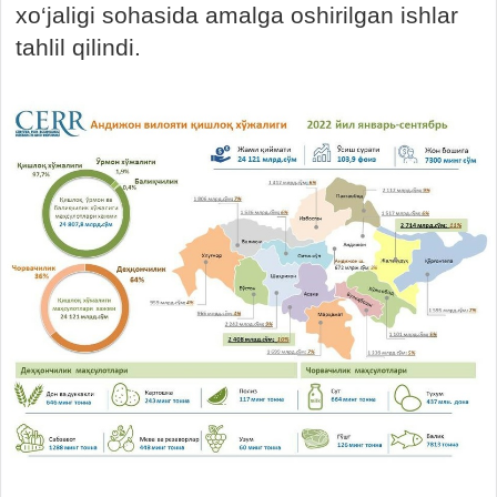
xo‘jaligi sohasida amalga oshirilgan ishlar
tahlil qilindi.